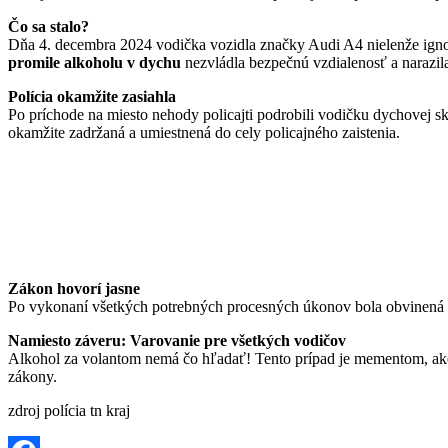
Čo sa stalo?
Dňa 4. decembra 2024 vodička vozidla značky Audi A4 nielenže ignor
promile alkoholu v dychu
nezvládla bezpečnú vzdialenosť a narazil
Polícia okamžite zasiahla
Po príchode na miesto nehody policajti podrobili vodičku dychovej sk
okamžite zadržaná a umiestnená do cely policajného zaistenia.
Zákon hovorí jasne
Po vykonaní všetkých potrebných procesných úkonov bola obvinená
Namiesto záveru: Varovanie pre všetkých vodičov
Alkohol za volantom nemá čo hľadať! Tento prípad je mementom, ako n
zákony.
zdroj polícia tn kraj