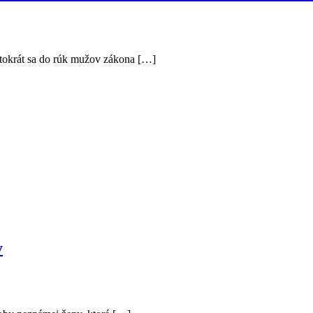
ntokrát sa do rúk mužov zákona […]
y