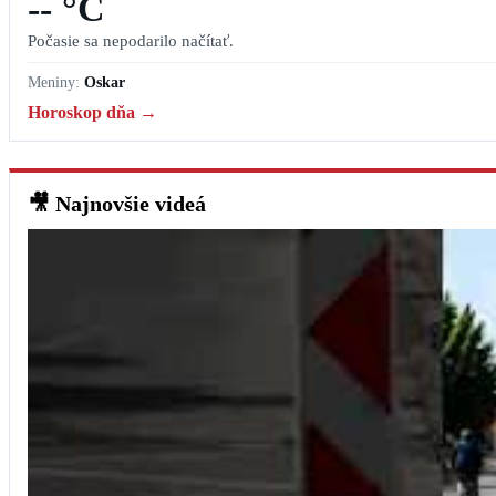
-- °C
Počasie sa nepodarilo načítať.
Meniny:
Oskar
Horoskop dňa →
🎥
Najnovšie videá