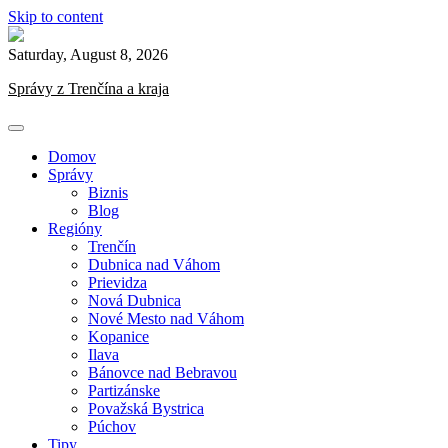
Skip to content
Saturday, August 8, 2026
Správy z Trenčína a kraja
Domov
Správy
Biznis
Blog
Regióny
Trenčín
Dubnica nad Váhom
Prievidza
Nová Dubnica
Nové Mesto nad Váhom
Kopanice
Ilava
Bánovce nad Bebravou
Partizánske
Považská Bystrica
Púchov
Tipy