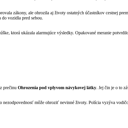
ovala zákony, ale ohrozila aj životy ostatných účastníkov cestnej pr
a do vozidla pred sebou.
úške, ktorá ukázala alarmujúce výsledky. Opakované meranie potvrdilo 
 z prečinu
Ohrozenia pod vplyvom návykovej látky
. Jej čin je o to 
ezodpovednosť môže ohroziť nevinné životy. Polícia vyzýva vodičov, ab