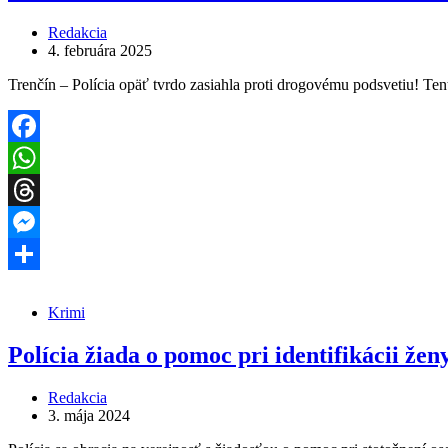
Redakcia
4. februára 2025
Trenčín – Polícia opäť tvrdo zasiahla proti drogovému podsvetiu! Te
Facebook
WhatsApp
Threads
Messenger
Share
Krimi
Polícia žiada o pomoc pri identifikácii žen
Redakcia
3. mája 2024