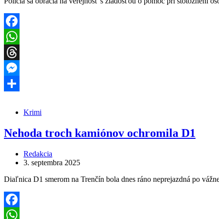
Polícia sa obracia na verejnosť s žiadosťou o pomoc pri stotožnení o
Facebook
WhatsApp
Threads
Messenger
Share
Krimi
Nehoda troch kamiónov ochromila D1
Redakcia
3. septembra 2025
Diaľnica D1 smerom na Trenčín bola dnes ráno neprejazdná po vážne
Facebook