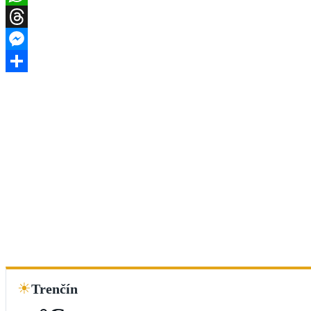
WhatsApp
Threads
Messenger
Share
☀
Trenčín