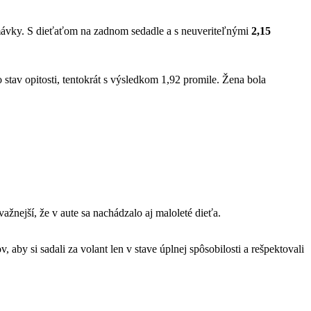
emávky. S dieťaťom na zadnom sedadle a s neuveriteľnými
2,15
stav opitosti, tentokrát s výsledkom 1,92 promile. Žena bola
závažnejší, že v aute sa nachádzalo aj maloleté dieťa.
y si sadali za volant len v stave úplnej spôsobilosti a rešpektovali