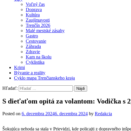
Voľný čas
Doprava
Kultúra
Zaujímavosti
Trenčín 2026
Malé mestské zásahy
Gastro
Cestovanie
Záhrada
Zdravie
Kam na školu
Cyklistika
Krimi
Bývanie a reality
Cyklo mapa Trenčianskeho kraja
Hľadať:
S dieťaťom opitá za volantom: Vodička s 2
Posted on
6. decembra 2024
6. decembra 2024
by
Redakcia
Šokujúca nehoda sa stala v Prievidzi, kde policajti z dopravného inš