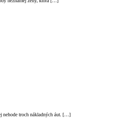
soby neznámej ženy, ktorá […]
j nehode troch nákladných áut. […]