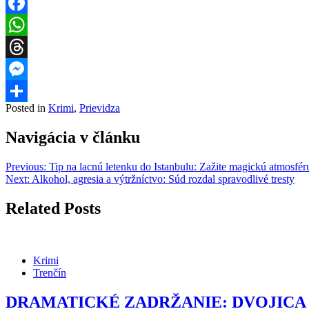
Facebook
WhatsApp
Threads
Messenger
Posted in
Krimi
,
Prievidza
Share
Navigácia v článku
Previous:
Tip na lacnú letenku do Istanbulu: Zažite magickú atmosfé
Next:
Alkohol, agresia a výtržníctvo: Súd rozdal spravodlivé tresty
Related Posts
Krimi
Trenčín
DRAMATICKÉ ZADRŽANIE: DVOJICA