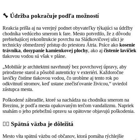
🔧 Údržba pokračuje podľa možností
Reakcia prišla aj na verejný podnet obyvateľky týkajúci sa údržby
chodníka vedúceho smerom k fare. Mesto potvrdilo, že z dôvodu
prebiehajúcej rekonštrukcie povrchu na Sládkovičovej ulici je
technicky obmedzený prístup do priestoru Átria. Práce ako
kosenie
trávnika
,
dosypanie kamienkovej plochy
, ako aj
čistenie lavičiek
tlakovou vodou sú však v pláne.
„Mobiliár je architektmi navrhnutý bez povrchovej úpravy, aby
prirodzene starol a pôsobil autenticky v exteriéri. Každoročne
lavičky čistíme tlakovou vodou, čo urobíme aj tento rok po
odkvitnutí stromov, keď ustane znečisťovanie živicou,“ uviedol
zástupca mesta.
Poškodené zábradlie, ktoré sa nachádza na chodníku smerom na
Brezinu, je podľa mesta opakovaným terčom vandalizmu. Napriek
snahám o jeho priebežnú opravu sa opätovne objavujú poškodenia.
🙋‍♀️ Spätná väzba je dôležitá
Mesto víta spätnú väzbu od občanov, ktorá pomáha rýchlejšie