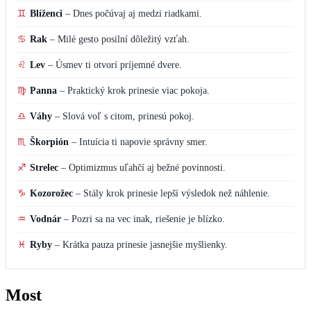
♊
Blíženci
–
Dnes počúvaj aj medzi riadkami.
♋
Rak
–
Milé gesto posilní dôležitý vzťah.
♌
Lev
–
Úsmev ti otvorí príjemné dvere.
♍
Panna
–
Praktický krok prinesie viac pokoja.
♎
Váhy
–
Slová voľ s citom, prinesú pokoj.
♏
Škorpión
–
Intuícia ti napovie správny smer.
♐
Strelec
–
Optimizmus uľahčí aj bežné povinnosti.
♑
Kozorožec
–
Stály krok prinesie lepší výsledok než náhlenie.
♒
Vodnár
–
Pozri sa na vec inak, riešenie je blízko.
♓
Ryby
–
Krátka pauza prinesie jasnejšie myšlienky.
Most