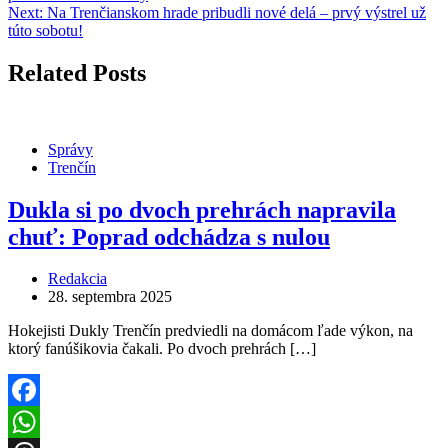
Next:
Na Trenčianskom hrade pribudli nové delá – prvý výstrel už
túto sobotu!
Related Posts
Správy
Trenčín
Dukla si po dvoch prehrách napravila
chuť: Poprad odchádza s nulou
Redakcia
28. septembra 2025
Hokejisti Dukly Trenčín predviedli na domácom ľade výkon, na
ktorý fanúšikovia čakali. Po dvoch prehrách […]
Facebook