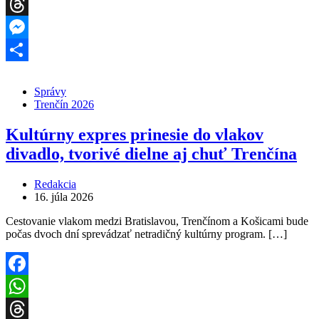
WhatsApp
Threads
Messenger
Share
Správy
Trenčín 2026
Kultúrny expres prinesie do vlakov
divadlo, tvorivé dielne aj chuť Trenčína
Redakcia
16. júla 2026
Cestovanie vlakom medzi Bratislavou, Trenčínom a Košicami bude
počas dvoch dní sprevádzať netradičný kultúrny program. […]
Facebook
WhatsApp