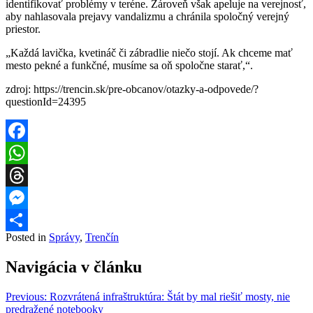
identifikovať problémy v teréne. Zároveň však apeluje na verejnosť,
aby nahlasovala prejavy vandalizmu a chránila spoločný verejný
priestor.
„Každá lavička, kvetináč či zábradlie niečo stojí. Ak chceme mať
mesto pekné a funkčné, musíme sa oň spoločne starať,“.
zdroj: https://trencin.sk/pre-obcanov/otazky-a-odpovede/?
questionId=24395
Facebook
WhatsApp
Threads
Messenger
Posted in
Správy
,
Trenčín
Share
Navigácia v článku
Previous:
Rozvrátená infraštruktúra: Štát by mal riešiť mosty, nie
predražené notebooky