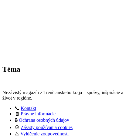
Téma
Nezávislý magazín z Trenčianskeho kraja – správy, inšpirácie a
život v regióne.
📞
Kontakt
🧾
Právne informácie
🔒
Ochrana osobných údajov
🍪
Zásady používania cookies
⚠️
Vylúčenie zodpovednosti