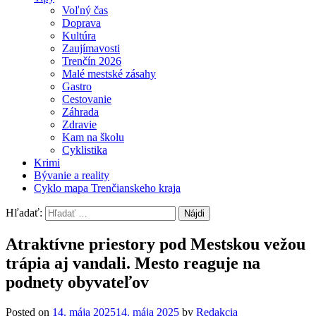
Voľný čas
Doprava
Kultúra
Zaujímavosti
Trenčín 2026
Malé mestské zásahy
Gastro
Cestovanie
Záhrada
Zdravie
Kam na školu
Cyklistika
Krimi
Bývanie a reality
Cyklo mapa Trenčianskeho kraja
Hľadať:
Atraktívne priestory pod Mestskou vežou
trápia aj vandali. Mesto reaguje na
podnety obyvateľov
Posted on
14. mája 2025
14. mája 2025
by
Redakcia