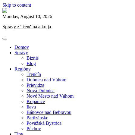
Skip to content
Monday, August 10, 2026
Správy z Trenčína a kraja
Domov
Správy
Biznis
Blog
Regióny
Trenčín
Dubnica nad Váhom
Prievidza
Nová Dubnica
Nové Mesto nad Váhom
Kopanice
Ilava
Bánovce nad Bebravou
Partizánske
Považská Bystrica
Púchov
Tipy