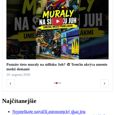
Poznáte tieto muraly na sídlisku Juh? 🎨 Trenčín ukrýva umenie
medzi domami
10. augusta 2026
‹
›
Najčítanejšie
Nezmeškajte najväčší astronomický úkaz leta