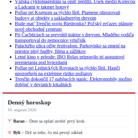
Vážska cyklomagistrála sa opäť predĺži. Úsek medzi Košecou
a Ladcami je takmer hotový
Požiar pri Krajnom sa rýchlo šíril. Plamene ohrozovali
budovy aj objekty s uskladneným drevom
Bude mať Trenčín svoju Biedronku? Poľský reťazec plánuje
nové obchodné centrum
Pri Čachticiach sa prevrátil traktor s drevom. Mladého vodiča
transportoval do nemocnice vrtuľník
Palackého ulica ožije festivalom. Parkovisko sa zmení na
priestor plný hudby, filmu a zážitkov
Letné kino v prírode: IBO Relax pripravilo tri augustové
premietania pod hviezdami
Požiar pri Lednických Rovniach sa rýchlo šíril. Hasiči
upozorňujú na extrémne riziko požiarov
Trenčín dokončil 17 nabíjacích staníc. Elektromobily možno
dobíjať v deviatich lokalitách
Denný horoskop
10. augusta 2026
♈
Baran
–
Dnes sa oplatí urobiť prvý krok.
♉
Býk
–
Drž sa toho, čo má pevný základ.