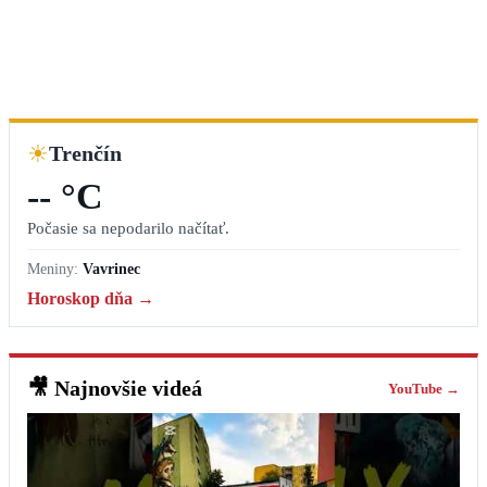
☀
Trenčín
-- °C
Počasie sa nepodarilo načítať.
Meniny:
Vavrinec
Horoskop dňa →
🎥
Najnovšie videá
YouTube →