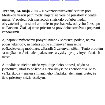
Trenčín, 14. mája 2025
– Novozrevitalizované Átrium pod
Mestskou vežou patrí medzi najkrajšie verejné priestory v centre
mesta. V posledných mesiacoch si získalo obľubu medzi
obyvateľmi aj turistami ako miesto prechádzok, oddychu či vstupu
na Brezinu. Žiaľ, aj tento priestor sa pravidelne stretáva s prejavmi
vandalizmu.
Aj napriek zvýšenému pohybu hliadok Mestskej polície, najmä
počas víkendov, sa nedarí úplne eliminovať úmyselné
poškodzovanie mobiliáru, zábradlí či zelených plôch. Tento problém
sa netýka len Átria, ale opakovane sa vyskytuje aj v iných častiach
mesta.
Akonáhle sa niekde niečo vybuduje alebo obnoví, nájdu sa
jednotlivci, ktorí to poškodia alebo úmyselne znehodnotia. Je to
veľká škoda – nielen z finančného hľadiska, ale najmä preto, že
tieto priestory slúžia všetkým.