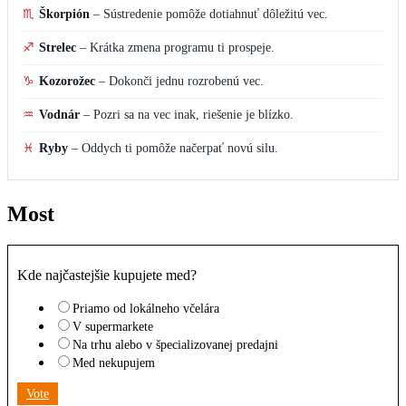
♏
Škorpión
–
Sústredenie pomôže dotiahnuť dôležitú vec.
♐
Strelec
–
Krátka zmena programu ti prospeje.
♑
Kozorožec
–
Dokonči jednu rozrobenú vec.
♒
Vodnár
–
Pozri sa na vec inak, riešenie je blízko.
♓
Ryby
–
Oddych ti pomôže načerpať novú silu.
Most
Kde najčastejšie kupujete med?
Priamo od lokálneho včelára
V supermarkete
Na trhu alebo v špecializovanej predajni
Med nekupujem
Vote