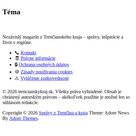
Téma
Nezávislý magazín z Trenčianskeho kraja – správy, inšpirácie a
život v regióne.
📞
Kontakt
🧾
Právne informácie
🔒
Ochrana osobných údajov
🍪
Zásady používania cookies
⚠️
Vylúčenie zodpovednosti
© 2026 trencianskykraj.sk. Všetky práva vyhradené. Obsah je
chránený autorským právom – akékoľvek použitie je možné len so
súhlasom redakcie.
Copyright © 2026
Správy z Trenčína a kraja
Theme: Adore News
By
Adore Themes
.