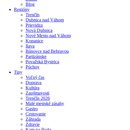
Blog
Regióny
Trenčín
Dubnica nad Váhom
Prievidza
Nová Dubnica
Nové Mesto nad Váhom
Kopanice
Ilava
Bánovce nad Bebravou
Partizánske
Považská Bystrica
Púchov
Tipy
Voľný čas
Doprava
Kultúra
Zaujímavosti
Trenčín 2026
Malé mestské zásahy
Gastro
Cestovanie
Záhrada
Zdravie
Kam na školu