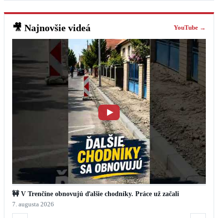
🎥
Najnovšie videá
YouTube →
🚧 V Trenčíne obnovujú ďalšie chodníky. Práce už začali
7. augusta 2026