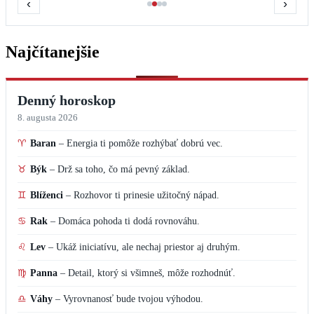
‹
›
Najčítanejšie
Denný horoskop
8. augusta 2026
♈
Baran
–
Energia ti pomôže rozhýbať dobrú vec.
♉
Býk
–
Drž sa toho, čo má pevný základ.
♊
Blíženci
–
Rozhovor ti prinesie užitočný nápad.
♋
Rak
–
Domáca pohoda ti dodá rovnováhu.
♌
Lev
–
Ukáž iniciatívu, ale nechaj priestor aj druhým.
♍
Panna
–
Detail, ktorý si všimneš, môže rozhodnúť.
♎
Váhy
–
Vyrovnanosť bude tvojou výhodou.