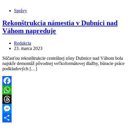
Share
Správy
Rekonštrukcia námestia v Dubnici nad
Váhom napreduje
Redakcia
23. marca 2023
Súčasťou rekonštrukcie centrálnej zóny Dubnice nad Váhom bola
najskôr demontáž pôvodnej veľkoformátovej dlažby, búracie práce
podkladových […]
Facebook
WhatsApp
Threads
Messenger
Share