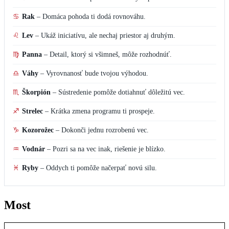
♋
Rak
–
Domáca pohoda ti dodá rovnováhu.
♌
Lev
–
Ukáž iniciatívu, ale nechaj priestor aj druhým.
♍
Panna
–
Detail, ktorý si všimneš, môže rozhodnúť.
♎
Váhy
–
Vyrovnanosť bude tvojou výhodou.
♏
Škorpión
–
Sústredenie pomôže dotiahnuť dôležitú vec.
♐
Strelec
–
Krátka zmena programu ti prospeje.
♑
Kozorožec
–
Dokonči jednu rozrobenú vec.
♒
Vodnár
–
Pozri sa na vec inak, riešenie je blízko.
♓
Ryby
–
Oddych ti pomôže načerpať novú silu.
Most