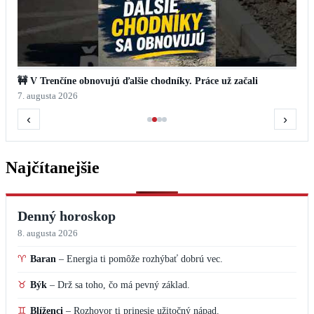
🚧 V Trenčíne obnovujú ďalšie chodníky. Práce už začali
7. augusta 2026
‹
›
Najčítanejšie
Denný horoskop
8. augusta 2026
♈
Baran
–
Energia ti pomôže rozhýbať dobrú vec.
♉
Býk
–
Drž sa toho, čo má pevný základ.
♊
Blíženci
–
Rozhovor ti prinesie užitočný nápad.