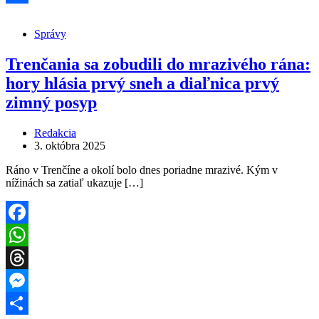
Share
Správy
Trenčania sa zobudili do mrazivého rána:
hory hlásia prvý sneh a diaľnica prvý
zimný posyp
Redakcia
3. októbra 2025
Ráno v Trenčíne a okolí bolo dnes poriadne mrazivé. Kým v
nížinách sa zatiaľ ukazuje […]
Facebook
WhatsApp
Threads
Messenger