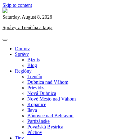
Skip to content
Saturday, August 8, 2026
Správy z Trenčína a kraja
Domov
Správy
Biznis
Blog
Regióny
Trenčín
Dubnica nad Váhom
Prievidza
Nová Dubnica
Nové Mesto nad Váhom
Kopanice
Ilava
Bánovce nad Bebravou
Partizánske
Považská Bystrica
Púchov
Tipy