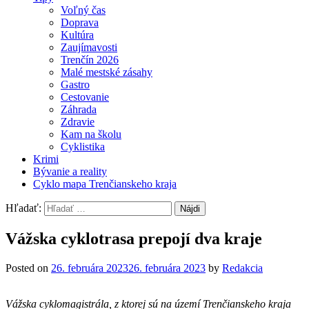
Voľný čas
Doprava
Kultúra
Zaujímavosti
Trenčín 2026
Malé mestské zásahy
Gastro
Cestovanie
Záhrada
Zdravie
Kam na školu
Cyklistika
Krimi
Bývanie a reality
Cyklo mapa Trenčianskeho kraja
Hľadať:
Vážska cyklotrasa prepojí dva kraje
Posted on
26. februára 2023
26. februára 2023
by
Redakcia
Vážska cyklomagistrála, z ktorej sú na území Trenčianskeho kraja