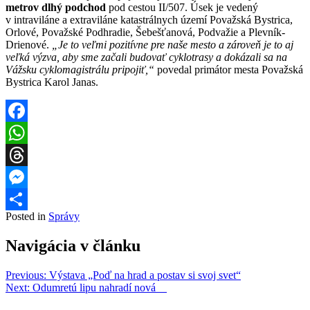
metrov dlhý podchod
pod cestou II/507. Úsek je vedený
v intraviláne a extraviláne katastrálnych území Považská Bystrica,
Orlové, Považské Podhradie, Šebešťanová, Podvažie a Plevník-
Drienové.
„Je to veľmi pozitívne pre naše mesto a zároveň je to aj
veľká výzva, aby sme začali budovať cyklotrasy a dokázali sa na
Vážsku cyklomagistrálu pripojiť,“
povedal primátor mesta Považská
Bystrica Karol Janas.
Facebook
WhatsApp
Threads
Messenger
Posted in
Správy
Share
Navigácia v článku
Previous:
Výstava „Poď na hrad a postav si svoj svet“
Next:
Odumretú lipu nahradí nová