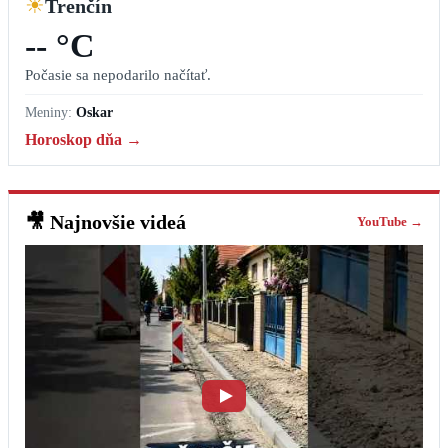
☀
Trenčín
-- °C
Počasie sa nepodarilo načítať.
Meniny:
Oskar
Horoskop dňa →
🎥
Najnovšie videá
YouTube →