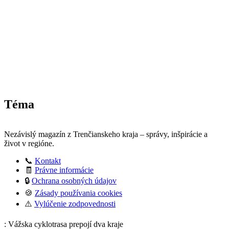
Téma
Nezávislý magazín z Trenčianskeho kraja – správy, inšpirácie a
život v regióne.
📞
Kontakt
🧾
Právne informácie
🔒
Ochrana osobných údajov
🍪
Zásady používania cookies
⚠️
Vylúčenie zodpovednosti
: Vážska cyklotrasa prepojí dva kraje