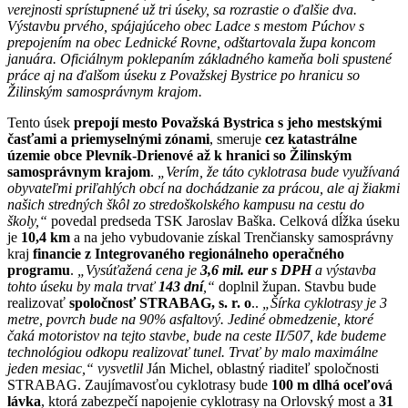
verejnosti sprístupnené už tri úseky, sa rozrastie o ďalšie dva.
Výstavbu prvého, spájajúceho obec Ladce s mestom Púchov s
prepojením na obec Lednické Rovne, odštartovala župa koncom
januára. Oficiálnym poklepaním základného kameňa boli spustené
práce aj na ďalšom úseku z Považskej Bystrice po hranicu so
Žilinským samosprávnym krajom.
Tento úsek
prepojí mesto Považská Bystrica s jeho mestskými
časťami a priemyselnými zónami
, smeruje
cez katastrálne
územie obce Plevník-Drienové až k hranici so Žilinským
samosprávnym krajom
.
„Verím, že táto cyklotrasa bude využívaná
obyvateľmi priľahlých obcí na dochádzanie za prácou, ale aj žiakmi
našich stredných škôl zo stredoškolského kampusu na cestu do
školy,“
povedal predseda TSK Jaroslav Baška. Celková dĺžka úseku
je
10,4 km
a na jeho vybudovanie získal Trenčiansky samosprávny
kraj
financie z Integrovaného regionálneho operačného
programu
.
„Vysúťažená cena je
3,6 mil. eur s DPH
a výstavba
tohto úseku by mala trvať
143 dní
,“
doplnil župan. Stavbu bude
realizovať
spoločnosť STRABAG, s. r. o
..
„Šírka cyklotrasy je 3
metre, povrch bude na 90% asfaltový. Jediné obmedzenie, ktoré
čaká motoristov na tejto stavbe, bude na ceste II/507, kde budeme
technológiou odkopu realizovať tunel. Trvať by malo maximálne
jeden mesiac,“ vysvetlil
Ján Michel, oblastný riaditeľ spoločnosti
STRABAG. Zaujímavosťou cyklotrasy bude
100 m dlhá oceľová
lávka
, ktorá zabezpečí napojenie cyklotrasy na Orlovský most a
31