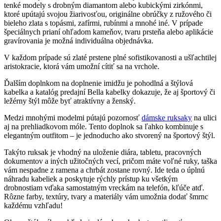
tenké modely s drobným diamantom alebo kubickými zirkónmi,
ktoré upútajú svojou žiarivosťou, originálne obrúčky z ružového či
bieleho zlata s topásmi, zafírmi, rubínmi a mnohé iné. V prípade
špeciálnych prianí ohľadom kameňov, tvaru prsteňa alebo aplikácie
gravírovania je možná individuálna objednávka.
V každom prípade sú zlaté prstene plné sofistikovanosti a ušľachtilej
aristokracie, ktorá vám umožní cítiť sa na vrchole.
Ďalším doplnkom na doplnenie imidžu je pohodlná a štýlová
kabelka a katalóg predajní Bella kabelky dokazuje, že aj športový či
ležérny štýl môže byť atraktívny a ženský.
Medzi mnohými modelmi pútajú pozornosť
dámske ruksaky
na ulici
aj na prehliadkovom móle. Tento doplnok sa ľahko kombinuje s
elegantným outfitom – je jednoducho ako stvorený na športový štýl.
Takýto ruksak je vhodný na uloženie diára, tabletu, pracovných
dokumentov a iných užitočných vecí, pričom máte voľné ruky, taška
vám nespadne z ramena a chrbát zostane rovný. Ide teda o úplnú
náhradu kabeliek a poskytuje rýchly prístup ku všetkým
drobnostiam vďaka samostatným vreckám na telefón, kľúče atď.
Rôzne farby, textúry, tvary a materiály vám umožnia dodať šmrnc
každému vzhľadu!