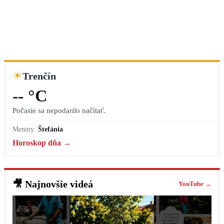
☀
Trenčín
-- °C
Počasie sa nepodarilo načítať.
Meniny:
Štefánia
Horoskop dňa →
🎥
Najnovšie videá
YouTube →