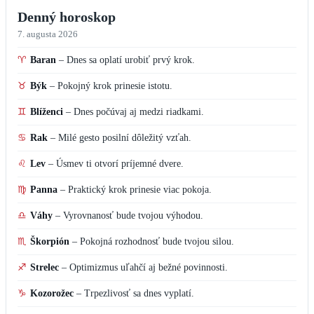
Denný horoskop
7. augusta 2026
♈
Baran
–
Dnes sa oplatí urobiť prvý krok.
♉
Býk
–
Pokojný krok prinesie istotu.
♊
Blíženci
–
Dnes počúvaj aj medzi riadkami.
♋
Rak
–
Milé gesto posilní dôležitý vzťah.
♌
Lev
–
Úsmev ti otvorí príjemné dvere.
♍
Panna
–
Praktický krok prinesie viac pokoja.
♎
Váhy
–
Vyrovnanosť bude tvojou výhodou.
♏
Škorpión
–
Pokojná rozhodnosť bude tvojou silou.
♐
Strelec
–
Optimizmus uľahčí aj bežné povinnosti.
♑
Kozorožec
–
Trpezlivosť sa dnes vyplatí.