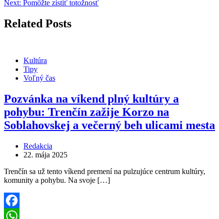
Next:
Pomôžte zistiť totožnosť
Related Posts
Kultúra
Tipy
Voľný čas
Pozvánka na víkend plný kultúry a
pohybu: Trenčín zažije Korzo na
Soblahovskej a večerný beh ulicami mesta
Redakcia
22. mája 2025
Trenčín sa už tento víkend premení na pulzujúce centrum kultúry,
komunity a pohybu. Na svoje […]
Facebook