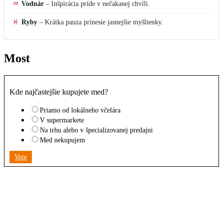
♒
Vodnár
–
Inšpirácia príde v nečakanej chvíli.
♓
Ryby
–
Krátka pauza prinesie jasnejšie myšlienky.
Most
Kde najčastejšie kupujete med?
Priamo od lokálneho včelára
V supermarkete
Na trhu alebo v špecializovanej predajni
Med nekupujem
Vote