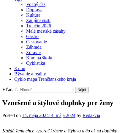
Voľný čas
Doprava
Kultúra
Zaujímavosti
Trenčín 2026
Malé mestské zásahy
Gastro
Cestovanie
Záhrada
Zdravie
Kam na školu
Cyklistika
Krimi
Bývanie a reality
Cyklo mapa Trenčianskeho kraja
Hľadať:
Vznešené a štýlové doplnky pre ženy
Posted on
14. mája 2024
14. mája 2024
by
Redakcia
Každá žena chce vyzerať krásne a štýlovo a čo ak sú doplnky