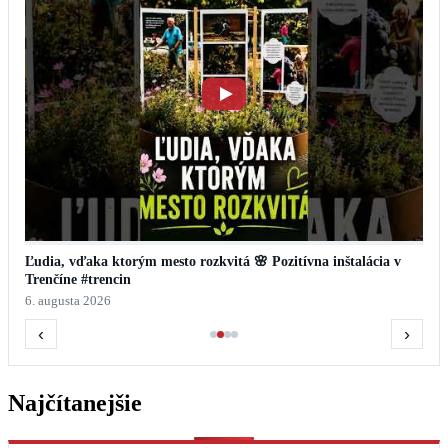
Ľudia, vďaka ktorým mesto rozkvitá 🌸 Pozitívna inštalácia v
Trenčíne #trencin
6. augusta 2026
‹
›
Najčítanejšie