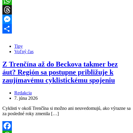
Facebook
WhatsApp
Threads
Messenger
Share
Tipy
Voľný čas
Z Trenčína až do Beckova takmer bez
áut? Región sa postupne približuje k
zaujímavému cyklistickému spojeniu
Redakcia
7. júna 2026
Cyklisti v okolí Trenčína si možno ani neuvedomujú, ako výrazne sa
za posledné roky zmenila […]