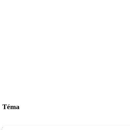
Téma
Nezávislý magazín z Trenčianskeho kraja – správy, inšpirácie a