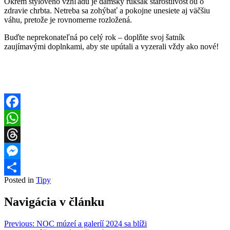
Okrem štýlového vzhľadu je dámsky ruksak starostlivosťou o
zdravie chrbta. Netreba sa zohýbať a pokojne unesiete aj väčšiu
váhu, pretože je rovnomerne rozložená.
Buďte neprekonateľná po celý rok – doplňte svoj šatník
zaujímavými doplnkami, aby ste upútali a vyzerali vždy ako nové!
Facebook
WhatsApp
Threads
Messenger
Posted in
Tipy
Share
Navigácia v článku
Previous:
NOC múzeí a galeríí 2024 sa blíži