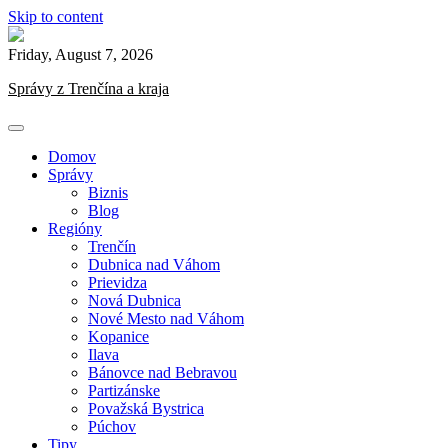
Skip to content
Friday, August 7, 2026
Správy z Trenčína a kraja
Domov
Správy
Biznis
Blog
Regióny
Trenčín
Dubnica nad Váhom
Prievidza
Nová Dubnica
Nové Mesto nad Váhom
Kopanice
Ilava
Bánovce nad Bebravou
Partizánske
Považská Bystrica
Púchov
Tipy