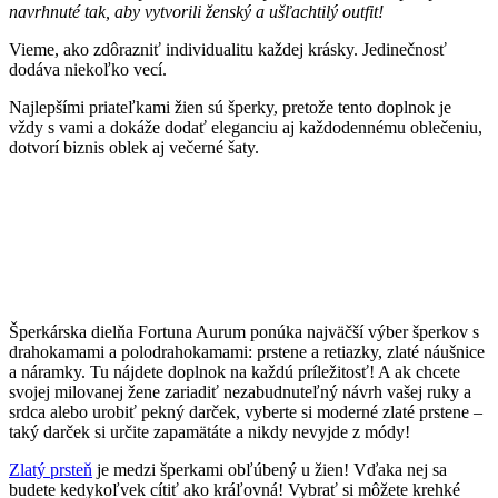
navrhnuté tak, aby vytvorili ženský a ušľachtilý outfit!
Vieme, ako zdôrazniť individualitu každej krásky. Jedinečnosť
dodáva niekoľko vecí.
Najlepšími priateľkami žien sú šperky, pretože tento doplnok je
vždy s vami a dokáže dodať eleganciu aj každodennému oblečeniu,
dotvorí biznis oblek aj večerné šaty.
Šperkárska dielňa Fortuna Aurum ponúka najväčší výber šperkov s
drahokamami a polodrahokamami: prstene a retiazky, zlaté náušnice
a náramky. Tu nájdete doplnok na každú príležitosť! A ak chcete
svojej milovanej žene zariadiť nezabudnuteľný návrh vašej ruky a
srdca alebo urobiť pekný darček, vyberte si moderné zlaté prstene –
taký darček si určite zapamätáte a nikdy nevyjde z módy!
Zlatý prsteň
je medzi šperkami obľúbený u žien! Vďaka nej sa
budete kedykoľvek cítiť ako kráľovná! Vybrať si môžete krehké