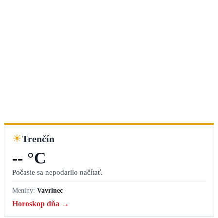
☀
Trenčín
-- °C
Počasie sa nepodarilo načítať.
Meniny:
Vavrinec
Horoskop dňa →