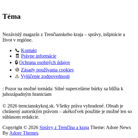
Téma
Nezávislý magazín z Trenčianskeho kraja – správy, inšpirácie a
život v regióne.
📞
Kontakt
🧾
Právne informácie
🔒
Ochrana osobných údajov
🍪
Zásady používania cookies
⚠️
Vylúčenie zodpovednosti
: Pozor na možné tornáda: Silné supercelárne búrky sa blížia k
juhozápadným hraniciam
© 2026 trencianskykraj.sk. Všetky práva vyhradené. Obsah je
chránený autorským právom – akékoľvek použitie je možné len so
súhlasom redakcie.
Copyright © 2026
Správy z Trenčína a kraja
Theme: Adore News
By
Adore Themes
.