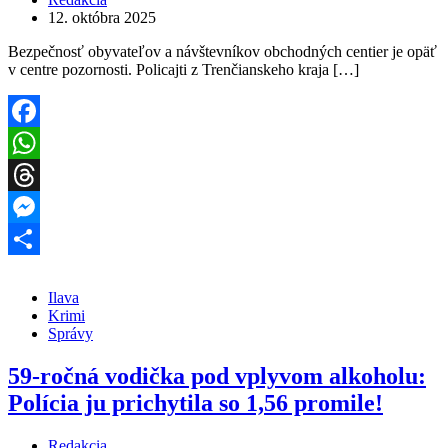
12. októbra 2025
Bezpečnosť obyvateľov a návštevníkov obchodných centier je opäť
v centre pozornosti. Policajti z Trenčianskeho kraja […]
Facebook
WhatsApp
Threads
Messenger
Share
Ilava
Krimi
Správy
59-ročná vodička pod vplyvom alkoholu:
Polícia ju prichytila so 1,56 promile!
Redakcia