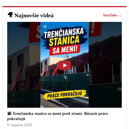
🎥
Najnovšie videá
YouTube →
🚉 Trenčianska stanica sa mení pred očami. Búracie práce
pokračujú
8. augusta 2026