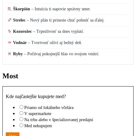
♏
Škorpión
–
Intuícia ti napovie správny smer.
♐
Strelec
–
Nový plán ti prinesie chuť pohnúť sa ďalej.
♑
Kozorožec
–
Trpezlivosť sa dnes vyplatí.
♒
Vodnár
–
Tvorivosť oživí aj bežný deň.
♓
Ryby
–
Počúvaj pokojnejší hlas vo svojom vnútri.
Most
Kde najčastejšie kupujete med?
Priamo od lokálneho včelára
V supermarkete
Na trhu alebo v špecializovanej predajni
Med nekupujem