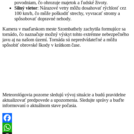
povodniam, čo ohrozuje majetok a ľudské životy.
Silný vietor
: Nárazové vetry môžu dosahovať rýchlosť cez
100 km/h, čo môže poškodiť strechy, vyvracať stromy a
spôsobovať dopravné nehody.
Kamera v maďarskom meste Szombathely zachytila formujúce sa
tornádo, čo naznačuje možný výskyt tohto extrémne nebezpečného
javu aj na našom území. Tornáda sú nepredvídateľné a môžu
spôsobiť obrovské škody v krátkom čase.
Meteorológovia pozorne sledujú vývoj situácie a budú pravidelne
aktualizovať predpovede a upozornenia. Sledujte správy a buďte
informovaní o aktuálnom stave počasia.
Facebook