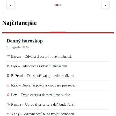
‹
›
Najčítanejšie
Denný horoskop
9. augusta 2026
♈
Baran
–
Odvaha ti otvorí nové možnosti.
♉
Býk
–
Jednoduchá radosť ti zlepší deň.
♊
Blíženci
–
Dnes počúvaj aj medzi riadkami.
♋
Rak
–
Dopraj si pokoj a viac času pre seba.
♌
Lev
–
Tvoja energia dnes zaujme okolie.
♍
Panna
–
Uprac si priority a deň bude ľahší.
♎
Váhy
–
Vyrovnanosť bude tvojou výhodou.