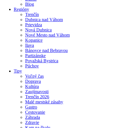
Blog
Regióny
Trenčín
Dubnica nad Váhom
Prievidza
Nová Dubnica
Nové Mesto nad Váhom
Kopanice
Ilava
Bánovce nad Bebravou
Partizánske
Považská Bystrica
Púchov
Tipy
Voľný čas
Doprava
Kultúra
Zaujímavosti
Trenčín 2026
Malé mestské zásahy
Gastro
Cestovanie
Záhrada
Zdravie
Kam na školu