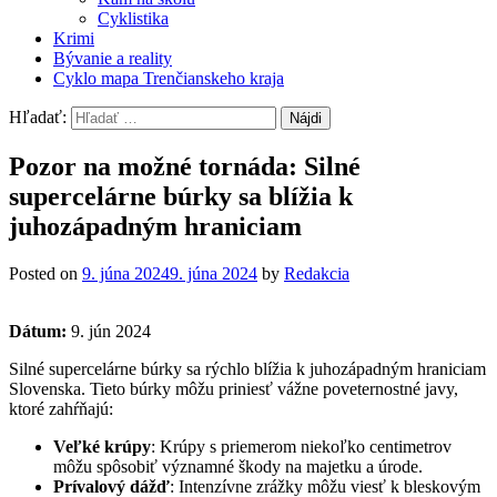
Cyklistika
Krimi
Bývanie a reality
Cyklo mapa Trenčianskeho kraja
Hľadať:
Pozor na možné tornáda: Silné
supercelárne búrky sa blížia k
juhozápadným hraniciam
Posted on
9. júna 2024
9. júna 2024
by
Redakcia
Dátum:
9. jún 2024
Silné supercelárne búrky sa rýchlo blížia k juhozápadným hraniciam
Slovenska. Tieto búrky môžu priniesť vážne poveternostné javy,
ktoré zahŕňajú:
Veľké krúpy
: Krúpy s priemerom niekoľko centimetrov
môžu spôsobiť významné škody na majetku a úrode.
Prívalový dážď
: Intenzívne zrážky môžu viesť k bleskovým