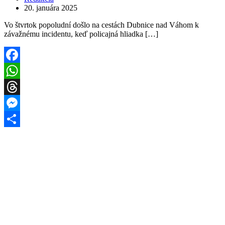
20. januára 2025
Vo štvrtok popoludní došlo na cestách Dubnice nad Váhom k
závažnému incidentu, keď policajná hliadka […]
Facebook
WhatsApp
Threads
Messenger
Share