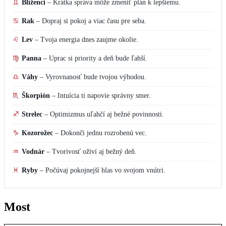
♊
Blíženci
–
Krátka správa môže zmeniť plán k lepšiemu.
♋
Rak
–
Dopraj si pokoj a viac času pre seba.
♌
Lev
–
Tvoja energia dnes zaujme okolie.
♍
Panna
–
Uprac si priority a deň bude ľahší.
♎
Váhy
–
Vyrovnanosť bude tvojou výhodou.
♏
Škorpión
–
Intuícia ti napovie správny smer.
♐
Strelec
–
Optimizmus uľahčí aj bežné povinnosti.
♑
Kozorožec
–
Dokonči jednu rozrobenú vec.
♒
Vodnár
–
Tvorivosť oživí aj bežný deň.
♓
Ryby
–
Počúvaj pokojnejší hlas vo svojom vnútri.
Most