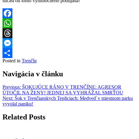
súčasťou tohto výnimočného podujatia!
Facebook
WhatsApp
Threads
Messenger
Posted in
Trenčín
Share
Navigácia v článku
Previous:
ŠOKUJÚCE RÁNO V TRENČÍNE: AGRESOR
ÚTOČIL NA ŽENY! JEDNEJ SA VYHRÁŽAL SMRŤOU
Next:
Šok v Trenčianskych Tepliciach: Medveď v miestnom parku
vyvolal paniku!
Related Posts