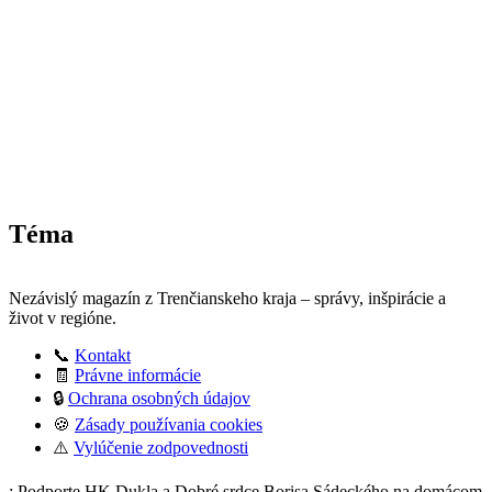
Téma
Nezávislý magazín z Trenčianskeho kraja – správy, inšpirácie a
život v regióne.
📞
Kontakt
🧾
Právne informácie
🔒
Ochrana osobných údajov
🍪
Zásady používania cookies
⚠️
Vylúčenie zodpovednosti
: Podporte HK Dukla a Dobré srdce Borisa Sádeckého na domácom