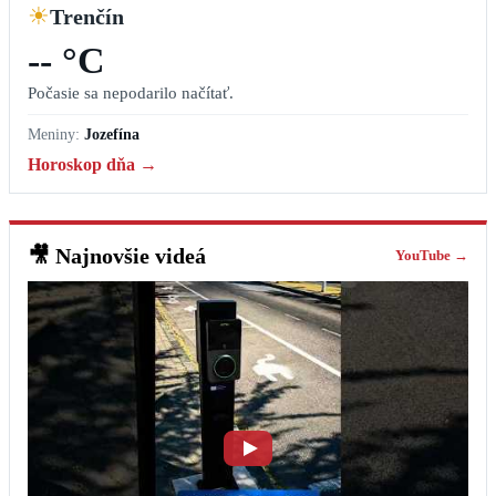
☀
Trenčín
-- °C
Počasie sa nepodarilo načítať.
Meniny:
Jozefína
Horoskop dňa →
🎥
Najnovšie videá
YouTube →