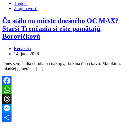
Trenčín
Zaujímavosti
Čo stálo na mieste dnešného OC MAX?
Starší Trenčania si ešte pamätajú
Borovičkovú
Redakcia
14. júna 2026
Dnes sem ľudia chodia na nákupy, do kina či na kávu. Málokto z
mladšej generácie […]
Facebook
WhatsApp
Threads
Messenger
Share