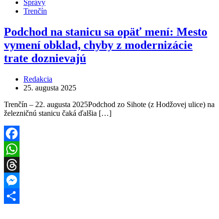
Správy
Trenčín
Podchod na stanicu sa opäť mení: Mesto
vymení obklad, chyby z modernizácie
trate doznievajú
Redakcia
25. augusta 2025
Trenčín – 22. augusta 2025Podchod zo Sihote (z Hodžovej ulice) na
železničnú stanicu čaká ďalšia […]
Facebook
WhatsApp
Threads
Messenger
Share