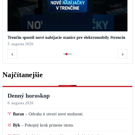
Trenčín spustil nové nabíjacie stanice pre elektromobily #trencin
5. augusta 2026
‹
›
Najčítanejšie
Denný horoskop
6. augusta 2026
♈
Baran
–
Odvaha ti otvorí nové možnosti.
♉
Býk
–
Pokojný krok prinesie istotu.