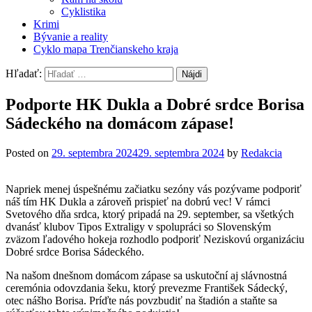
Cyklistika
Krimi
Bývanie a reality
Cyklo mapa Trenčianskeho kraja
Hľadať:
Podporte HK Dukla a Dobré srdce Borisa
Sádeckého na domácom zápase!
Posted on
29. septembra 2024
29. septembra 2024
by
Redakcia
Napriek menej úspešnému začiatku sezóny vás pozývame podporiť
náš tím HK Dukla a zároveň prispieť na dobrú vec! V rámci
Svetového dňa srdca, ktorý pripadá na 29. september, sa všetkých
dvanásť klubov Tipos Extraligy v spolupráci so Slovenským
zväzom ľadového hokeja rozhodlo podporiť Neziskovú organizáciu
Dobré srdce Borisa Sádeckého.
Na našom dnešnom domácom zápase sa uskutoční aj slávnostná
ceremónia odovzdania šeku, ktorý prevezme František Sádecký,
otec nášho Borisa. Príďte nás povzbudiť na štadión a staňte sa