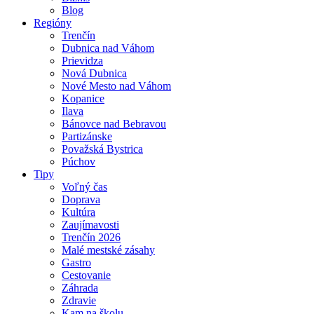
Blog
Regióny
Trenčín
Dubnica nad Váhom
Prievidza
Nová Dubnica
Nové Mesto nad Váhom
Kopanice
Ilava
Bánovce nad Bebravou
Partizánske
Považská Bystrica
Púchov
Tipy
Voľný čas
Doprava
Kultúra
Zaujímavosti
Trenčín 2026
Malé mestské zásahy
Gastro
Cestovanie
Záhrada
Zdravie
Kam na školu