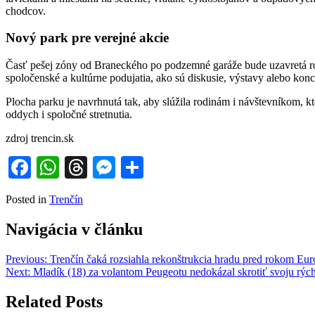
chodcov.
Nový park pre verejné akcie
Časť pešej zóny od Braneckého po podzemné garáže bude uzavretá ro
spoločenské a kultúrne podujatia, ako sú diskusie, výstavy alebo kon
Plocha parku je navrhnutá tak, aby slúžila rodinám i návštevníkom, kt
oddych i spoločné stretnutia.
zdroj trencin.sk
Facebook
WhatsApp
Threads
Messenger
Share
Posted in
Trenčín
Navigácia v článku
Previous:
Trenčín čaká rozsiahla rekonštrukcia hradu pred rokom Eu
Next:
Mladík (18) za volantom Peugeotu nedokázal skrotiť svoju rých
Related Posts