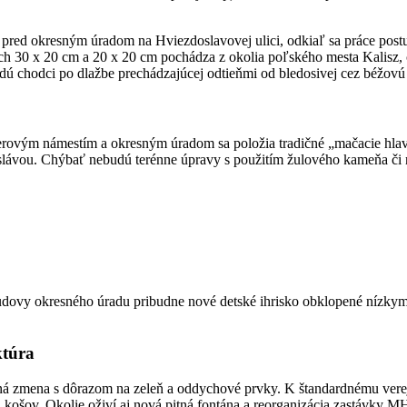
d okresným úradom na Hviezdoslavovej ulici, odkiaľ sa práce postupne 
h 30 x 20 cm a 20 x 20 cm pochádza z okolia poľského mesta Kalisz,
ejdú chodci po dlažbe prechádzajúcej odtieňmi od bledosivej cez béžov
Mierovým námestím a okresným úradom sa položia tradičné „mačacie hl
slávou. Chýbať nebudú terénne úpravy s použitím žulového kameňa či 
udovy okresného úradu pribudne nové detské ihrisko obklopené nízkym
ktúra
 zmena s dôrazom na zeleň a oddychové prvky. K štandardnému verejn
 košov. Okolie oživí aj nová pitná fontána a reorganizácia zastávky 