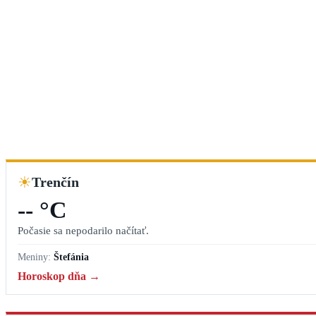
☀
Trenčín
-- °C
Počasie sa nepodarilo načítať.
Meniny:
Štefánia
Horoskop dňa →