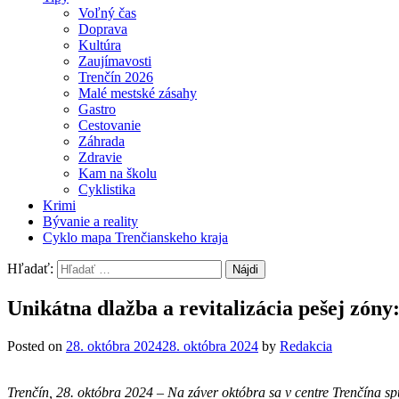
Voľný čas
Doprava
Kultúra
Zaujímavosti
Trenčín 2026
Malé mestské zásahy
Gastro
Cestovanie
Záhrada
Zdravie
Kam na školu
Cyklistika
Krimi
Bývanie a reality
Cyklo mapa Trenčianskeho kraja
Hľadať:
Unikátna dlažba a revitalizácia pešej zóny
Posted on
28. októbra 2024
28. októbra 2024
by
Redakcia
Trenčín, 28. októbra 2024 – Na záver októbra sa v centre Trenčína sp