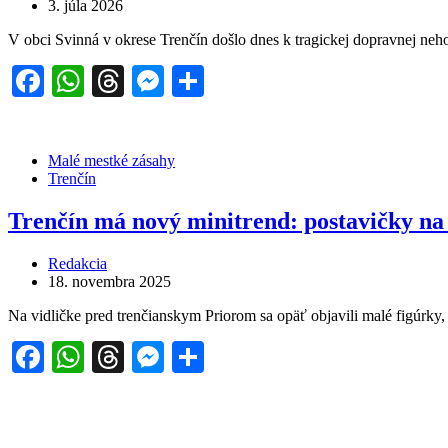
3. júla 2026
V obci Svinná v okrese Trenčín došlo dnes k tragickej dopravnej neh
Facebook
WhatsApp
Threads
Messenger
Share
Malé mestké zásahy
Trenčín
Trenčín má nový minitrend: postavičky na 
Redakcia
18. novembra 2025
Na vidličke pred trenčianskym Priorom sa opäť objavili malé figúrky,
Facebook
WhatsApp
Threads
Messenger
Share