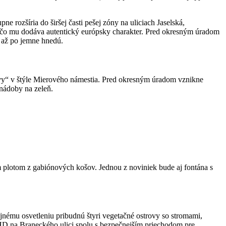
rozšíria do širšej časti pešej zóny na uliciach Jaselská,
 čo mu dodáva autentický európsky charakter. Pred okresným úradom
ú až po jemne hnedú.
avy“ v štýle Mierového námestia. Pred okresným úradom vznikne
nádoby na zeleň.
 plotom z gabiónových košov. Jednou z noviniek bude aj fontána s
ému osvetleniu pribudnú štyri vegetačné ostrovy so stromami,
MHD na Braneckého ulici spolu s bezpečnejším priechodom pre