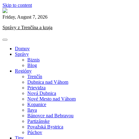
Skip to content
Friday, August 7, 2026
Správy z Trenčína a kraja
Domov
Správy
Biznis
Blog
Regióny
Trenčín
Dubnica nad Váhom
Prievidza
Nová Dubnica
Nové Mesto nad Váhom
Kopanice
Ilava
Bánovce nad Bebravou
Partizánske
Považská Bystrica
Púchov
Tipy