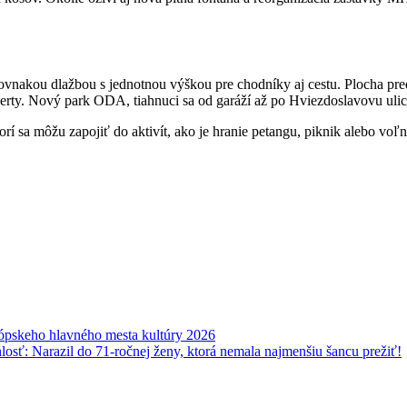
vnakou dlažbou s jednotnou výškou pre chodníky aj cestu. Plocha pr
certy. Nový park ODA, tiahnuci sa od garáží až po Hviezdoslavovu ulic
orí sa môžu zapojiť do aktivít, ako je hranie petangu, piknik alebo vo
rópskeho hlavného mesta kultúry 2026
losť: Narazil do 71-ročnej ženy, ktorá nemala najmenšiu šancu prežiť!