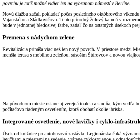
povrchu je totiž možné vidieť len na vybranom námestí v Berlíne.
Novú dlažbu začali pokladať počas posledného októbrového víkendu pre
Vajanského a Sládkovičova. Tento prírodný žulový kameň v rozmeroc
bude v jednotnej bledosivej farbe, zatiaľ čo na ostatných úsekoch pr
Premena s nádychom zelene
Revitalizácia prináša viac než len nový povrch. V priestore medzi 
menšia terasa s mobilnou zeleňou, súsoším Štúrovcov a novou vlajko
Na pôvodnom mieste ostane aj verejná toaleta a studňa, kým vedľa b
počítačovo riadeným osvetlením, ktorá obohatí okolie ihriska.
Integrované osvetlenie, nové lavičky i cyklo-infraštru
Úsek od knižnice po autobusovú zastávku Legionárska čaká významná
lavičkami a miestami na sedenie, vrátane cyklostojanov a odpadových