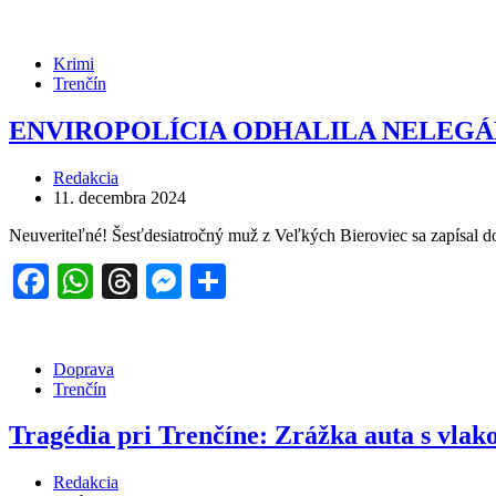
Krimi
Trenčín
ENVIROPOLÍCIA ODHALILA NELEGÁ
Redakcia
11. decembra 2024
Neuveriteľné! Šesťdesiatročný muž z Veľkých Bieroviec sa zapísal do
Facebook
WhatsApp
Threads
Messenger
Share
Doprava
Trenčín
Tragédia pri Trenčíne: Zrážka auta s vlako
Redakcia