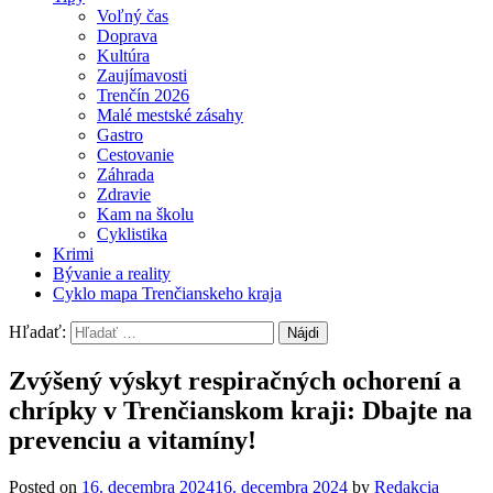
Voľný čas
Doprava
Kultúra
Zaujímavosti
Trenčín 2026
Malé mestské zásahy
Gastro
Cestovanie
Záhrada
Zdravie
Kam na školu
Cyklistika
Krimi
Bývanie a reality
Cyklo mapa Trenčianskeho kraja
Hľadať:
Zvýšený výskyt respiračných ochorení a
chrípky v Trenčianskom kraji: Dbajte na
prevenciu a vitamíny!
Posted on
16. decembra 2024
16. decembra 2024
by
Redakcia