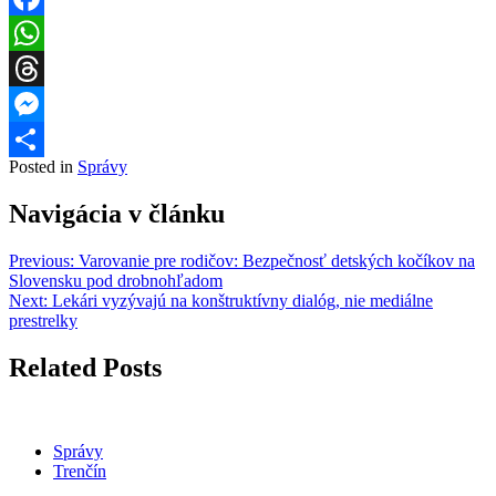
Facebook
WhatsApp
Threads
Messenger
Posted in
Správy
Share
Navigácia v článku
Previous:
Varovanie pre rodičov: Bezpečnosť detských kočíkov na
Slovensku pod drobnohľadom
Next:
Lekári vyzývajú na konštruktívny dialóg, nie mediálne
prestrelky
Related Posts
Správy
Trenčín