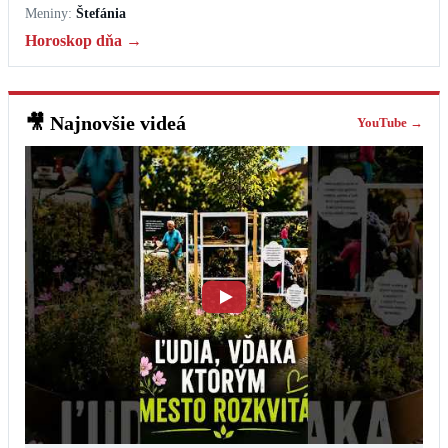
Meniny:
Štefánia
Horoskop dňa →
🎥
Najnovšie videá
YouTube →