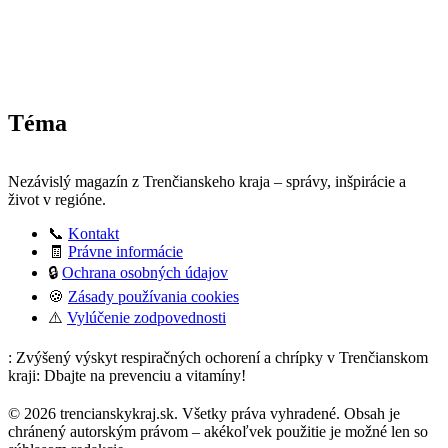
Téma
Nezávislý magazín z Trenčianskeho kraja – správy, inšpirácie a
život v regióne.
📞
Kontakt
🧾
Právne informácie
🔒
Ochrana osobných údajov
🍪
Zásady používania cookies
⚠️
Vylúčenie zodpovednosti
: Zvýšený výskyt respiračných ochorení a chrípky v Trenčianskom
kraji: Dbajte na prevenciu a vitamíny!
© 2026 trencianskykraj.sk. Všetky práva vyhradené. Obsah je
chránený autorským právom – akékoľvek použitie je možné len so