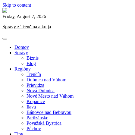
Skip to content
Friday, August 7, 2026
Správy z Trenčína a kraja
Domov
Správy
Biznis
Blog
Regióny
Trenčín
Dubnica nad Váhom
Prievidza
Nová Dubnica
Nové Mesto nad Váhom
Kopanice
Ilava
Bánovce nad Bebravou
Partizánske
Považská Bystrica
Púchov
Tipy