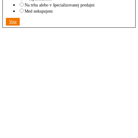
Na trhu alebo v špecializovanej predajni
Med nekupujem
Vote