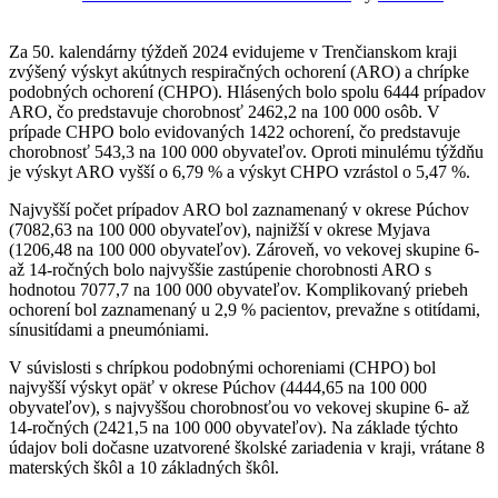
Za 50. kalendárny týždeň 2024 evidujeme v Trenčianskom kraji
zvýšený výskyt akútnych respiračných ochorení (ARO) a chrípke
podobných ochorení (CHPO). Hlásených bolo spolu 6444 prípadov
ARO, čo predstavuje chorobnosť 2462,2 na 100 000 osôb. V
prípade CHPO bolo evidovaných 1422 ochorení, čo predstavuje
chorobnosť 543,3 na 100 000 obyvateľov. Oproti minulému týždňu
je výskyt ARO vyšší o 6,79 % a výskyt CHPO vzrástol o 5,47 %.
Najvyšší počet prípadov ARO bol zaznamenaný v okrese Púchov
(7082,63 na 100 000 obyvateľov), najnižší v okrese Myjava
(1206,48 na 100 000 obyvateľov). Zároveň, vo vekovej skupine 6-
až 14-ročných bolo najvyššie zastúpenie chorobnosti ARO s
hodnotou 7077,7 na 100 000 obyvateľov. Komplikovaný priebeh
ochorení bol zaznamenaný u 2,9 % pacientov, prevažne s otitídami,
sínusitídami a pneumóniami.
V súvislosti s chrípkou podobnými ochoreniami (CHPO) bol
najvyšší výskyt opäť v okrese Púchov (4444,65 na 100 000
obyvateľov), s najvyššou chorobnosťou vo vekovej skupine 6- až
14-ročných (2421,5 na 100 000 obyvateľov). Na základe týchto
údajov boli dočasne uzatvorené školské zariadenia v kraji, vrátane 8
materských škôl a 10 základných škôl.