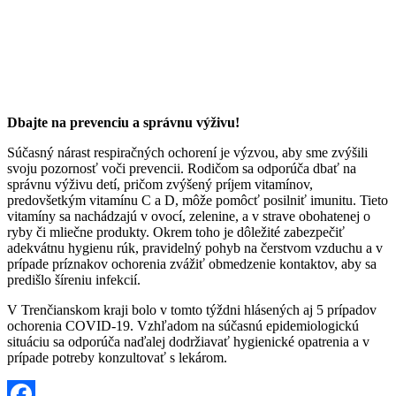
Dbajte na prevenciu a správnu výživu!
Súčasný nárast respiračných ochorení je výzvou, aby sme zvýšili
svoju pozornosť voči prevencii. Rodičom sa odporúča dbať na
správnu výživu detí, pričom zvýšený príjem vitamínov,
predovšetkým vitamínu C a D, môže pomôcť posilniť imunitu. Tieto
vitamíny sa nachádzajú v ovocí, zelenine, a v strave obohatenej o
ryby či mliečne produkty. Okrem toho je dôležité zabezpečiť
adekvátnu hygienu rúk, pravidelný pohyb na čerstvom vzduchu a v
prípade príznakov ochorenia zvážiť obmedzenie kontaktov, aby sa
predišlo šíreniu infekcií.
V Trenčianskom kraji bolo v tomto týždni hlásených aj 5 prípadov
ochorenia COVID-19. Vzhľadom na súčasnú epidemiologickú
situáciu sa odporúča naďalej dodržiavať hygienické opatrenia a v
prípade potreby konzultovať s lekárom.