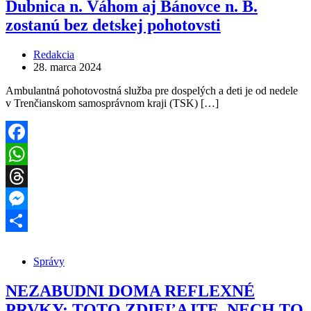
Dubnica n. Váhom aj Bánovce n. B.
zostanú bez detskej pohotovsti
Redakcia
28. marca 2024
Ambulantná pohotovostná služba pre dospelých a deti je od nedele
v Trenčianskom samosprávnom kraji (TSK) […]
Facebook
WhatsApp
Threads
Messenger
Share
Správy
NEZABUDNI DOMA REFLEXNÉ
PRVKY: TOTO ZDIEĽAJTE, NECH TO