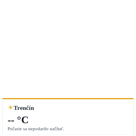
☀
Trenčín
-- °C
Počasie sa nepodarilo načítať.