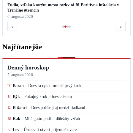
Ľudia, vďaka ktorým mesto rozkvitá 🌸 Pozitívna inštalácia v
Trenčíne #trencin
6. augusta 2026
‹
›
Najčítanejšie
Denný horoskop
7. augusta 2026
♈
Baran
–
Dnes sa oplatí urobiť prvý krok.
♉
Býk
–
Pokojný krok prinesie istotu.
♊
Blíženci
–
Dnes počúvaj aj medzi riadkami.
♋
Rak
–
Milé gesto posilní dôležitý vzťah.
♌
Lev
–
Úsmev ti otvorí príjemné dvere.