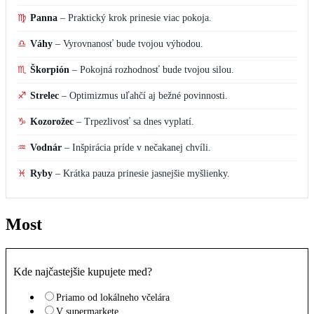
♍
Panna
–
Praktický krok prinesie viac pokoja.
♎
Váhy
–
Vyrovnanosť bude tvojou výhodou.
♏
Škorpión
–
Pokojná rozhodnosť bude tvojou silou.
♐
Strelec
–
Optimizmus uľahčí aj bežné povinnosti.
♑
Kozorožec
–
Trpezlivosť sa dnes vyplatí.
♒
Vodnár
–
Inšpirácia príde v nečakanej chvíli.
♓
Ryby
–
Krátka pauza prinesie jasnejšie myšlienky.
Most
Kde najčastejšie kupujete med?
Priamo od lokálneho včelára
V supermarkete