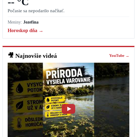
-- °C
Počasie sa nepodarilo načítať.
Meniny:
Jozefína
Horoskop dňa →
🎥
Najnovšie videá
YouTube →