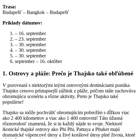
Trasa:
Budapešť – Bangkok – Budapešť
Príklady dátumov:
– 16. september
– 23. september
– 30. september
– 30. september
– 30. september
september – 16. október
1. Ostrovy a pláže: Prečo je Thajsko také obľúbené
V porovnaní s niektorými inými ostrovnými destináciami ponúka
Thajsko cenovo prístupnejší zážitok z pláže, pričom stále zachováva
ohromujúcu scenériu a rôzne aktivity. Preto je Thajsko také
populárne!
Thajsko sa môže pochváliť ohromujúcim pobrežím s dĺžkou viac
ako 2 400 kilometrov a viac ako 1 400 ostrovmi! Táto úžasná
rôznorodosť znamená, že si tu každý nájde to svoje. Niektoré
ikonické thajské ostrovy ako Phi Phi, Pattaya a Phuket majú
dramatické vápencové útesy a živé korálové útesy plné života, ktoré