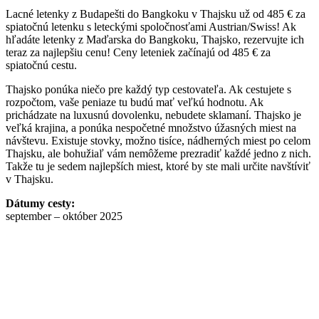
Lacné letenky z Budapešti do Bangkoku v Thajsku už od 485 € za
spiatočnú letenku s leteckými spoločnosťami Austrian/Swiss! Ak
hľadáte letenky z Maďarska do Bangkoku, Thajsko, rezervujte ich
teraz za najlepšiu cenu! Ceny leteniek začínajú od 485 € za
spiatočnú cestu.
Thajsko ponúka niečo pre každý typ cestovateľa. Ak cestujete s
rozpočtom, vaše peniaze tu budú mať veľkú hodnotu. Ak
prichádzate na luxusnú dovolenku, nebudete sklamaní. Thajsko je
veľká krajina, a ponúka nespočetné množstvo úžasných miest na
návštevu. Existuje stovky, možno tisíce, nádherných miest po celom
Thajsku, ale bohužiaľ vám nemôžeme prezradiť každé jedno z nich.
Takže tu je sedem najlepších miest, ktoré by ste mali určite navštíviť
v Thajsku.
Dátumy cesty:
september – október 2025