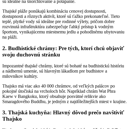
sú ideálne na šnorchlovanie a potápanie.
Thajské pláže ponúkajú kombináciu cenovej dostupnosti,
dostupnosti a rôznych aktivít, ktoré sú ťažko prekonateľné. Tieto
teplé, plytké vody sú ideálne pre rodinné výlety, pričom dobre
rozvinutá infraštruktúra zabezpečuje ľahký prístup k vodným
športom, vynikajúcemu miestnemu jedlu a pohodlnému ubytovaniu
na pláži.
2. Budhistické chrámy: Pre tých, ktorí chcú objaviť
svoju duchovnú stránku
Impozantné thajské chrámy, ktoré sú bohaté na budhistickú históriu
a nádhernú umenie, sú hlavným lákadlom pre budhistov a
milovníkov kultúry.
Thajsko má viac ako 40 000 chrámov, od veľkých palácov po
pokojné útočiská na vrcholoch hôr. Napríklad chrám Wat Phra
Kaew v Bangkoku, ktorý obsahuje posvätné relikvie ako
Smaragdového Buddhu, je jedným z najdôležitejších miest v krajine.
3. Thajská kuchyňa: Hlavný dôvod prečo navštíviť
Thajsko