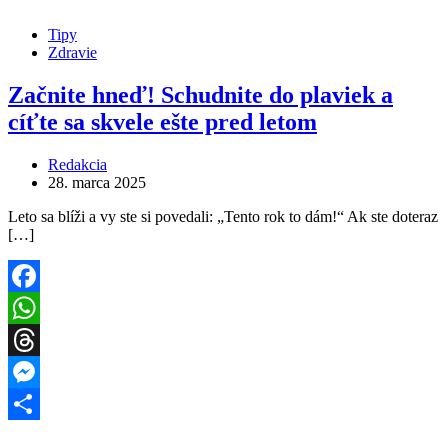
Share
Tipy
Zdravie
Začnite hneď! Schudnite do plaviek a
cíťte sa skvele ešte pred letom
Redakcia
28. marca 2025
Leto sa blíži a vy ste si povedali: „Tento rok to dám!“ Ak ste doteraz
[…]
Facebook
WhatsApp
Threads
Messenger
Share