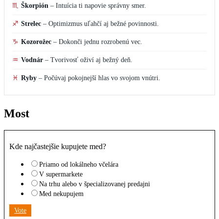
♏
Škorpión
–
Intuícia ti napovie správny smer.
♐
Strelec
–
Optimizmus uľahčí aj bežné povinnosti.
♑
Kozorožec
–
Dokonči jednu rozrobenú vec.
♒
Vodnár
–
Tvorivosť oživí aj bežný deň.
♓
Ryby
–
Počúvaj pokojnejší hlas vo svojom vnútri.
Most
Kde najčastejšie kupujete med?
Priamo od lokálneho včelára
V supermarkete
Na trhu alebo v špecializovanej predajni
Med nekupujem
Vote