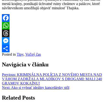
mestá krajiny, ponúkajú úchvatné ruiny chrámov a palácov, ktoré
návštevníkom umožňujú objaviť minulosť Thajska.
Facebook
WhatsApp
Threads
Messenger
Posted in
Tipy
,
Voľný čas
Share
Navigácia v článku
Previous:
KRIMINÁLNA POLÍCIA Z NOVÉHO MESTA NAD
VÁHOM ZADRŽALA MLADÍKOV S DROGAMI: MALI 240
GRAMOV KOKAÍNU!
Next:
Ako si vybrať ideálny kancelársky stôl
Related Posts