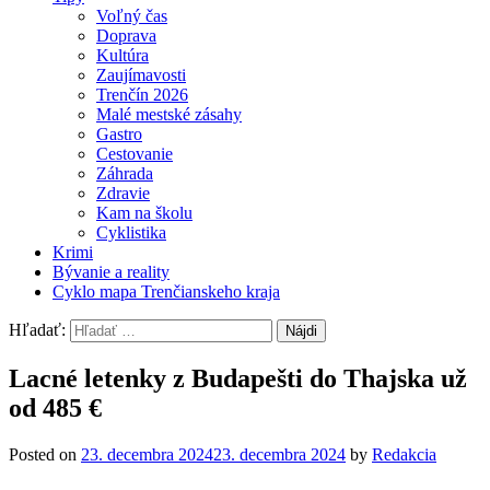
Voľný čas
Doprava
Kultúra
Zaujímavosti
Trenčín 2026
Malé mestské zásahy
Gastro
Cestovanie
Záhrada
Zdravie
Kam na školu
Cyklistika
Krimi
Bývanie a reality
Cyklo mapa Trenčianskeho kraja
Hľadať:
Lacné letenky z Budapešti do Thajska už
od 485 €
Posted on
23. decembra 2024
23. decembra 2024
by
Redakcia