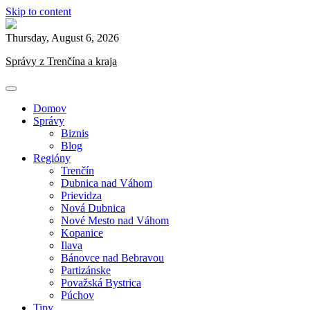
Skip to content
Thursday, August 6, 2026
Správy z Trenčína a kraja
Domov
Správy
Biznis
Blog
Regióny
Trenčín
Dubnica nad Váhom
Prievidza
Nová Dubnica
Nové Mesto nad Váhom
Kopanice
Ilava
Bánovce nad Bebravou
Partizánske
Považská Bystrica
Púchov
Tipy