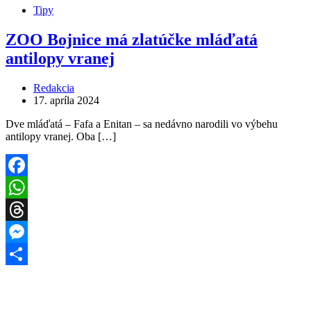
Tipy
ZOO Bojnice má zlatúčke mláďatá
antilopy vranej
Redakcia
17. apríla 2024
Dve mláďatá – Fafa a Enitan – sa nedávno narodili vo výbehu
antilopy vranej. Oba […]
Facebook
WhatsApp
Threads
Messenger
Share