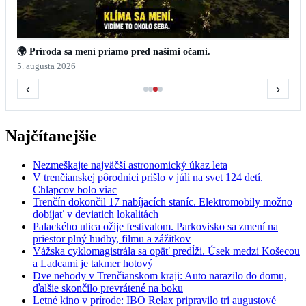
🌍 Príroda sa mení priamo pred našimi očami.
5. augusta 2026
‹
›
Najčítanejšie
Nezmeškajte najväčší astronomický úkaz leta
V trenčianskej pôrodnici prišlo v júli na svet 124 detí.
Chlapcov bolo viac
Trenčín dokončil 17 nabíjacích staníc. Elektromobily možno
dobíjať v deviatich lokalitách
Palackého ulica ožije festivalom. Parkovisko sa zmení na
priestor plný hudby, filmu a zážitkov
Vážska cyklomagistrála sa opäť predĺži. Úsek medzi Košecou
a Ladcami je takmer hotový
Dve nehody v Trenčianskom kraji: Auto narazilo do domu,
ďalšie skončilo prevrátené na boku
Letné kino v prírode: IBO Relax pripravilo tri augustové