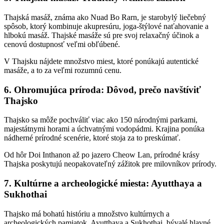
Thajská masáž, známa ako Nuad Bo Rarn, je starobylý liečebný
spôsob, ktorý kombinuje akupresúru, joga-štýlové naťahovanie a
hlbokú masáž. Thajské masáže sú pre svoj relaxačný účinok a
cenovú dostupnosť veľmi obľúbené.
V Thajsku nájdete množstvo miest, ktoré ponúkajú autentické
masáže, a to za veľmi rozumnú cenu.
6. Ohromujúca príroda: Dôvod, prečo navštíviť
Thajsko
Thajsko sa môže pochváliť viac ako 150 národnými parkami,
majestátnymi horami a úchvatnými vodopádmi. Krajina ponúka
nádherné prírodné scenérie, ktoré stoja za to preskúmať.
Od hôr Doi Inthanon až po jazero Cheow Lan, prírodné krásy
Thajska poskytujú neopakovateľný zážitok pre milovníkov prírody.
7. Kultúrne a archeologické miesta: Ayutthaya a
Sukhothai
Thajsko má bohatú históriu a množstvo kultúrnych a
archeologických pamiatok. Ayutthaya a Sukhothai, bývalé hlavné