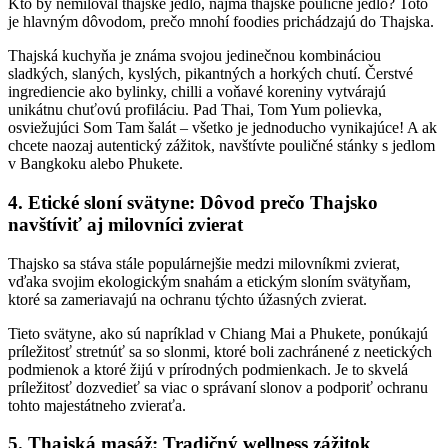
Kto by nemiloval thajské jedlo, najmä thajské pouličné jedlo? Toto
je hlavným dôvodom, prečo mnohí foodies prichádzajú do Thajska.
Thajská kuchyňa je známa svojou jedinečnou kombináciou
sladkých, slaných, kyslých, pikantných a horkých chutí. Čerstvé
ingrediencie ako bylinky, chilli a voňavé koreniny vytvárajú
unikátnu chuťovú profiláciu. Pad Thai, Tom Yum polievka,
osviežujúci Som Tam šalát – všetko je jednoducho vynikajúce! A ak
chcete naozaj autentický zážitok, navštívte pouličné stánky s jedlom
v Bangkoku alebo Phukete.
4. Etické sloní svätyne: Dôvod prečo Thajsko
navštíviť aj milovníci zvierat
Thajsko sa stáva stále populárnejšie medzi milovníkmi zvierat,
vďaka svojim ekologickým snahám a etickým sloním svätyňam,
ktoré sa zameriavajú na ochranu týchto úžasných zvierat.
Tieto svätyne, ako sú napríklad v Chiang Mai a Phukete, ponúkajú
príležitosť stretnúť sa so slonmi, ktoré boli zachránené z neetických
podmienok a ktoré žijú v prírodných podmienkach. Je to skvelá
príležitosť dozvedieť sa viac o správaní slonov a podporiť ochranu
tohto majestátneho zvieraťa.
5. Thajská masáž: Tradičný wellness zážitok