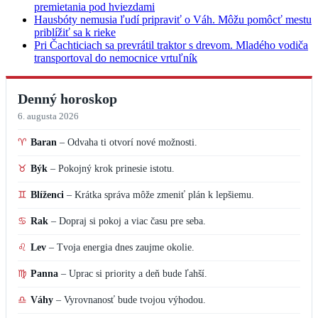
premietania pod hviezdami
Hausbóty nemusia ľudí pripraviť o Váh. Môžu pomôcť mestu
priblížiť sa k rieke
Pri Čachticiach sa prevrátil traktor s drevom. Mladého vodiča
transportoval do nemocnice vrtuľník
Denný horoskop
6. augusta 2026
♈
Baran
–
Odvaha ti otvorí nové možnosti.
♉
Býk
–
Pokojný krok prinesie istotu.
♊
Blíženci
–
Krátka správa môže zmeniť plán k lepšiemu.
♋
Rak
–
Dopraj si pokoj a viac času pre seba.
♌
Lev
–
Tvoja energia dnes zaujme okolie.
♍
Panna
–
Uprac si priority a deň bude ľahší.
♎
Váhy
–
Vyrovnanosť bude tvojou výhodou.