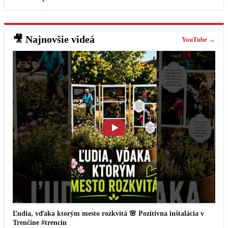
🎥
Najnovšie videá
YouTube →
Ľudia, vďaka ktorým mesto rozkvitá 🌸 Pozitívna inštalácia v
Trenčíne #trencin