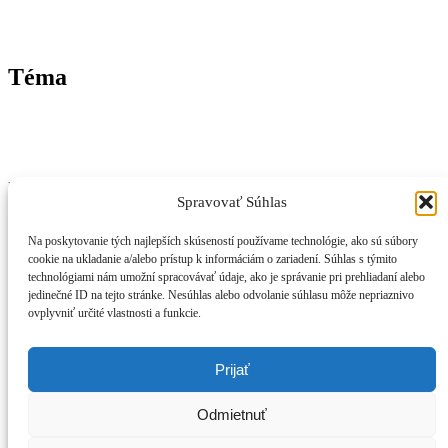
Téma
Nezávislý magazín z Trenčianskeho kraja – správy, inšpirácie a
Spravovať Súhlas
život v regióne.
📞
Kontakt
Na poskytovanie tých najlepších skúseností používame technológie, ako sú súbory
🧾
Právne informácie
cookie na ukladanie a/alebo prístup k informáciám o zariadení. Súhlas s týmito
technológiami nám umožní spracovávať údaje, ako je správanie pri prehliadaní alebo
🔒
Ochrana osobných údajov
jedinečné ID na tejto stránke. Nesúhlas alebo odvolanie súhlasu môže nepriaznivo
🍪
Zásady používania cookies
ovplyvniť určité vlastnosti a funkcie.
⚠️
Vylúčenie zodpovednosti
: Ako si vybrať osvetlenie do obývacej izby?
Prijať
© 2026 trencianskykraj.sk. Všetky práva vyhradené. Obsah je
Odmietnuť
chránený autorským právom – akékoľvek použitie je možné len so
súhlasom redakcie.