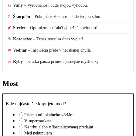
♎
Váhy
–
Vyrovnanosť bude tvojou výhodou.
♏
Škorpión
–
Pokojná rozhodnosť bude tvojou silou.
♐
Strelec
–
Optimizmus uľahčí aj bežné povinnosti.
♑
Kozorožec
–
Trpezlivosť sa dnes vyplatí.
♒
Vodnár
–
Inšpirácia príde v nečakanej chvíli.
♓
Ryby
–
Krátka pauza prinesie jasnejšie myšlienky.
Most
Kde najčastejšie kupujete med?
Priamo od lokálneho včelára
V supermarkete
Na trhu alebo v špecializovanej predajni
Med nekupujem