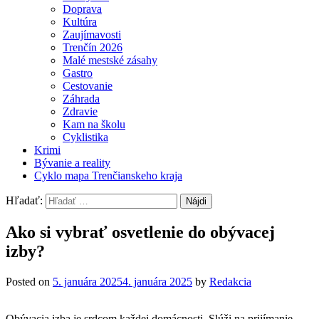
Doprava
Kultúra
Zaujímavosti
Trenčín 2026
Malé mestské zásahy
Gastro
Cestovanie
Záhrada
Zdravie
Kam na školu
Cyklistika
Krimi
Bývanie a reality
Cyklo mapa Trenčianskeho kraja
Hľadať:
Ako si vybrať osvetlenie do obývacej
izby?
Posted on
5. januára 2025
4. januára 2025
by
Redakcia
Obývacia izba je srdcom každej domácnosti. Slúži na prijímanie