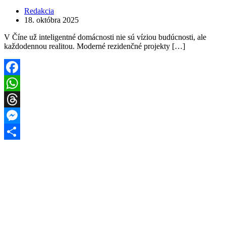
Redakcia
18. októbra 2025
V Číne už inteligentné domácnosti nie sú víziou budúcnosti, ale
každodennou realitou. Moderné rezidenčné projekty […]
Facebook
WhatsApp
Threads
Messenger
Share