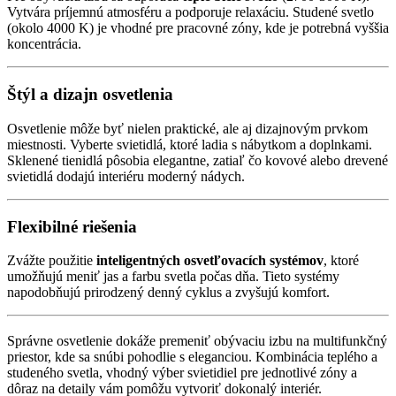
Vytvára príjemnú atmosféru a podporuje relaxáciu. Studené svetlo
(okolo 4000 K) je vhodné pre pracovné zóny, kde je potrebná vyššia
koncentrácia.
Štýl a dizajn osvetlenia
Osvetlenie môže byť nielen praktické, ale aj dizajnovým prvkom
miestnosti. Vyberte svietidlá, ktoré ladia s nábytkom a doplnkami.
Sklenené tienidlá pôsobia elegantne, zatiaľ čo kovové alebo drevené
svietidlá dodajú interiéru moderný nádych.
Flexibilné riešenia
Zvážte použitie
inteligentných osvetľovacích systémov
, ktoré
umožňujú meniť jas a farbu svetla počas dňa. Tieto systémy
napodobňujú prirodzený denný cyklus a zvyšujú komfort.
Správne osvetlenie dokáže premeniť obývaciu izbu na multifunkčný
priestor, kde sa snúbi pohodlie s eleganciou. Kombinácia teplého a
studeného svetla, vhodný výber svietidiel pre jednotlivé zóny a
dôraz na detaily vám pomôžu vytvoriť dokonalý interiér.