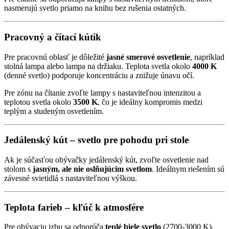
nasmerujú svetlo priamo na knihu bez rušenia ostatných.
Pracovný a čítací kútik
Pre pracovnú oblasť je dôležité
jasné smerové osvetlenie
, napríklad
stolná lampa alebo lampa na držiaku. Teplota svetla okolo
4000 K
(denné svetlo) podporuje koncentráciu a znižuje únavu očí.
Pre zónu na čítanie zvoľte lampy s nastaviteľnou intenzitou a
teplotou svetla okolo
3500 K
, čo je ideálny kompromis medzi
teplým a studeným osvetlením.
Jedálenský kút – svetlo pre pohodu pri stole
Ak je súčasťou obývačky jedálenský kút, zvoľte osvetlenie nad
stolom s
jasným, ale nie oslňujúcim svetlom
. Ideálnym riešením sú
závesné svietidlá s nastaviteľnou výškou.
Teplota farieb – kľúč k atmosfére
Pre obývaciu izbu sa odporúča
teplé biele svetlo
(2700-3000 K).