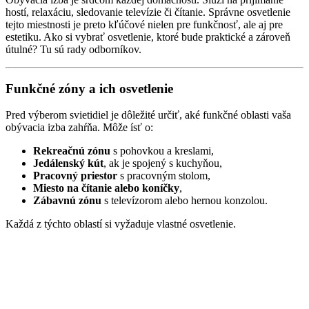
hostí, relaxáciu, sledovanie televízie či čítanie. Správne osvetlenie
tejto miestnosti je preto kľúčové nielen pre funkčnosť, ale aj pre
estetiku. Ako si vybrať osvetlenie, ktoré bude praktické a zároveň
útulné? Tu sú rady odborníkov.
Funkčné zóny a ich osvetlenie
Pred výberom svietidiel je dôležité určiť, aké funkčné oblasti vaša
obývacia izba zahŕňa. Môže ísť o:
Rekreačnú zónu
s pohovkou a kreslami,
Jedálenský kút
, ak je spojený s kuchyňou,
Pracovný priestor
s pracovným stolom,
Miesto na čítanie alebo koníčky
,
Zábavnú zónu
s televízorom alebo hernou konzolou.
Každá z týchto oblastí si vyžaduje vlastné osvetlenie.