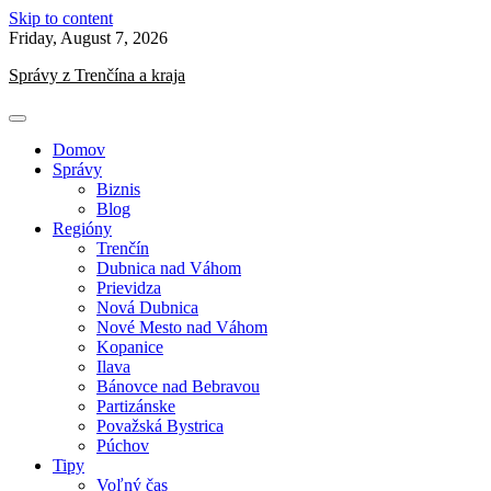
Skip to content
Friday, August 7, 2026
Správy z Trenčína a kraja
Domov
Správy
Biznis
Blog
Regióny
Trenčín
Dubnica nad Váhom
Prievidza
Nová Dubnica
Nové Mesto nad Váhom
Kopanice
Ilava
Bánovce nad Bebravou
Partizánske
Považská Bystrica
Púchov
Tipy
Voľný čas