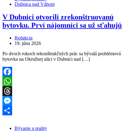
Dubnica nad Váhom
V Dubnici otvorili zrekonštruovanú
bytovku. Prví nájomníci sa už sťahujú
Redakcia
19. júna 2026
Po dvoch rokoch rekonštrukčných prác sa bývalá problémová
bytovka na Okružnej ulici v Dubnici nad […]
Facebook
WhatsApp
Threads
Messenger
Share
Bývanie a reality