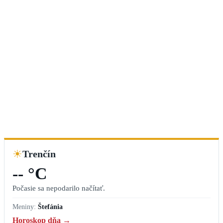
☀
Trenčín
-- °C
Počasie sa nepodarilo načítať.
Meniny:
Štefánia
Horoskop dňa →