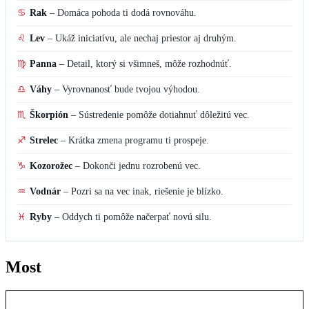
♋
Rak
–
Domáca pohoda ti dodá rovnováhu.
♌
Lev
–
Ukáž iniciatívu, ale nechaj priestor aj druhým.
♍
Panna
–
Detail, ktorý si všimneš, môže rozhodnúť.
♎
Váhy
–
Vyrovnanosť bude tvojou výhodou.
♏
Škorpión
–
Sústredenie pomôže dotiahnuť dôležitú vec.
♐
Strelec
–
Krátka zmena programu ti prospeje.
♑
Kozorožec
–
Dokonči jednu rozrobenú vec.
♒
Vodnár
–
Pozri sa na vec inak, riešenie je blízko.
♓
Ryby
–
Oddych ti pomôže načerpať novú silu.
Most