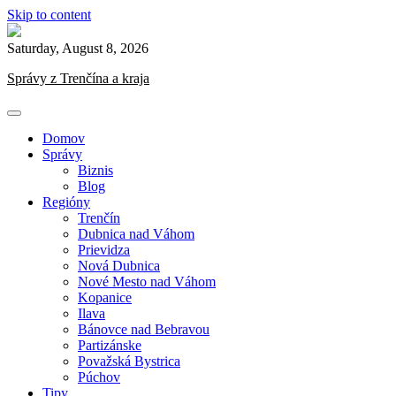
Skip to content
Saturday, August 8, 2026
Správy z Trenčína a kraja
Domov
Správy
Biznis
Blog
Regióny
Trenčín
Dubnica nad Váhom
Prievidza
Nová Dubnica
Nové Mesto nad Váhom
Kopanice
Ilava
Bánovce nad Bebravou
Partizánske
Považská Bystrica
Púchov
Tipy