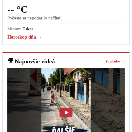
-- °C
Počasie sa nepodarilo načítať.
Meniny:
Oskar
Horoskop dňa →
🎥
Najnovšie videá
YouTube →