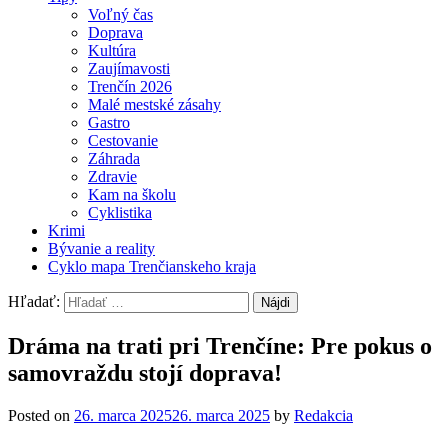
Voľný čas
Doprava
Kultúra
Zaujímavosti
Trenčín 2026
Malé mestské zásahy
Gastro
Cestovanie
Záhrada
Zdravie
Kam na školu
Cyklistika
Krimi
Bývanie a reality
Cyklo mapa Trenčianskeho kraja
Hľadať:
Dráma na trati pri Trenčíne: Pre pokus o
samovraždu stojí doprava!
Posted on
26. marca 2025
26. marca 2025
by
Redakcia