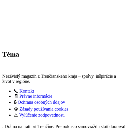
Téma
Nezávislý magazín z Trenčianskeho kraja – správy, inšpirácie a
život v regióne.
📞
Kontakt
🧾
Právne informácie
🔒
Ochrana osobných údajov
🍪
Zásady používania cookies
⚠️
Vylúčenie zodpovednosti
: Dráma na trati pri Trenčíne: Pre pokus o samovraždu stojí doprava!