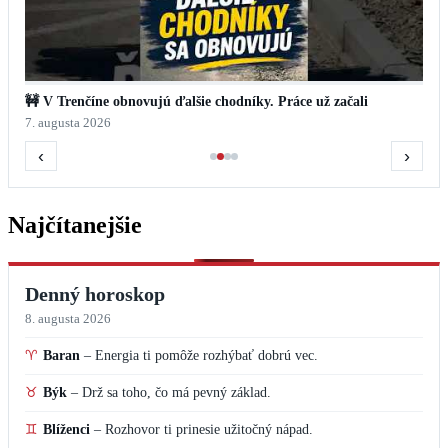
🚧 V Trenčíne obnovujú ďalšie chodníky. Práce už začali
7. augusta 2026
‹
›
Najčítanejšie
Denný horoskop
8. augusta 2026
♈
Baran
–
Energia ti pomôže rozhýbať dobrú vec.
♉
Býk
–
Drž sa toho, čo má pevný základ.
♊
Blíženci
–
Rozhovor ti prinesie užitočný nápad.