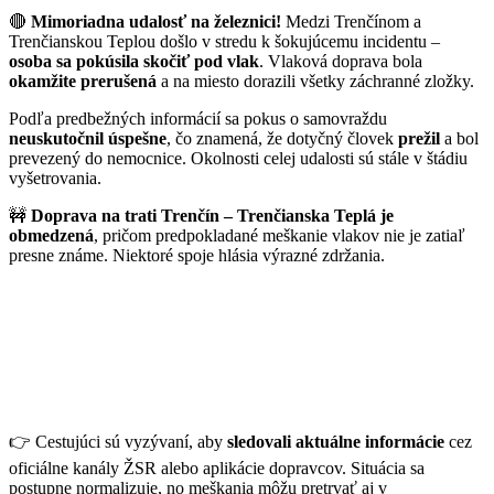
🔴
Mimoriadna udalosť na železnici!
Medzi Trenčínom a
Trenčianskou Teplou došlo v stredu k šokujúcemu incidentu –
osoba sa pokúsila skočiť pod vlak
. Vlaková doprava bola
okamžite prerušená
a na miesto dorazili všetky záchranné zložky.
Podľa predbežných informácií sa pokus o samovraždu
neuskutočnil úspešne
, čo znamená, že dotyčný človek
prežil
a bol
prevezený do nemocnice. Okolnosti celej udalosti sú stále v štádiu
vyšetrovania.
🚧
Doprava na trati Trenčín – Trenčianska Teplá je
obmedzená
, pričom predpokladané meškanie vlakov nie je zatiaľ
presne známe. Niektoré spoje hlásia výrazné zdržania.
👉 Cestujúci sú vyzývaní, aby
sledovali aktuálne informácie
cez
oficiálne kanály ŽSR alebo aplikácie dopravcov. Situácia sa
postupne normalizuje, no meškania môžu pretrvať aj v