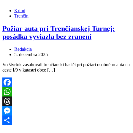
Krimi
Trenčín
Požiar auta pri Trenčianskej Turnej:
posádka vyviazla bez zranení
Redakcia
5. decembra 2025
Vo štvrtok zasahovali trenčianski hasiči pri požiari osobného auta na
ceste I/9 v katastri obce […]
Facebook
WhatsApp
Threads
Messenger
Share