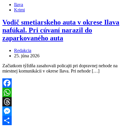
Ilava
Krimi
Vodič smetiarskeho auta v okrese Ilava
nafúkal. Pri cúvaní narazil do
zaparkovaného auta
Redakcia
25. júna 2026
Začiatkom týždňa zasahovali policajti pri dopravnej nehode na
miestnej komunikácii v okrese Ilava. Pri nehode […]
Facebook
WhatsApp
Threads
Messenger
Share