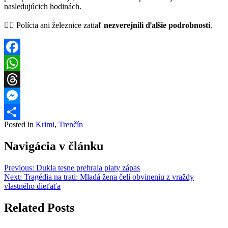
nasledujúcich hodinách.
🕵️‍♂️ Polícia ani železnice zatiaľ
nezverejnili ďalšie podrobnosti
.
Facebook
WhatsApp
Threads
Messenger
Posted in
Krimi
,
Trenčín
Share
Navigácia v článku
Previous:
Dukla tesne prehrala piaty zápas
Next:
Tragédia na trati: Mladá žena čelí obvineniu z vraždy
vlastného dieťaťa
Related Posts