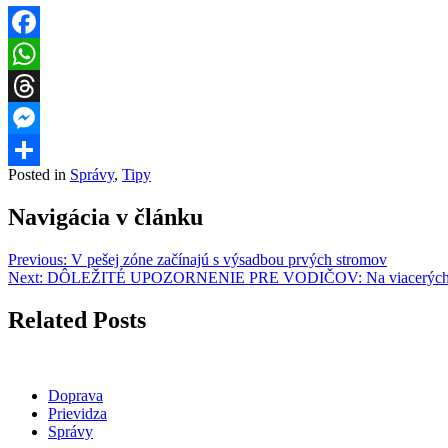
Facebook
WhatsApp
Threads
Messenger
Posted in
Správy
,
Tipy
Share
Navigácia v článku
Previous:
V pešej zóne začínajú s výsadbou prvých stromov
Next:
DÔLEŽITÉ UPOZORNENIE PRE VODIČOV: Na viacerých hranič
Related Posts
Doprava
Prievidza
Správy