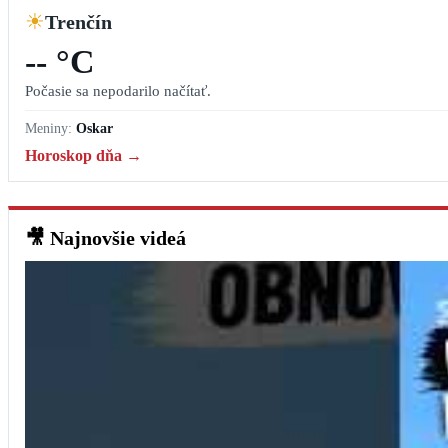
☀
Trenčín
-- °C
Počasie sa nepodarilo načítať.
Meniny:
Oskar
Horoskop dňa →
🎥
Najnovšie videá