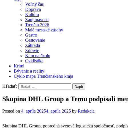
Voľný čas
Doprava
Kultúra
Zaujímavosti
Trenčín 2026
Malé mestské zásahy
Gastro
Cestovanie
Záhrada
Zdravie
Kam na školu
Cyklistika
Krimi
Bývanie a reality
Cyklo mapa Trenčianskeho kraja
Hľadať:
Skupina DHL Group a Temu podpísali me
Posted on
4. apríla 2025
4. apríla 2025
by
Redakcia
Skupina DHL Group, popredná svetová logistická spoločnosť, podpís