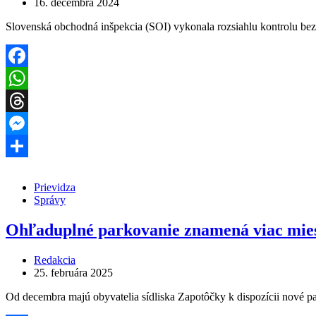
16. decembra 2024
Slovenská obchodná inšpekcia (SOI) vykonala rozsiahlu kontrolu be
Facebook
WhatsApp
Threads
Messenger
Share
Prievidza
Správy
Ohľaduplné parkovanie znamená viac mies
Redakcia
25. februára 2025
Od decembra majú obyvatelia sídliska Zapotôčky k dispozícii nové p