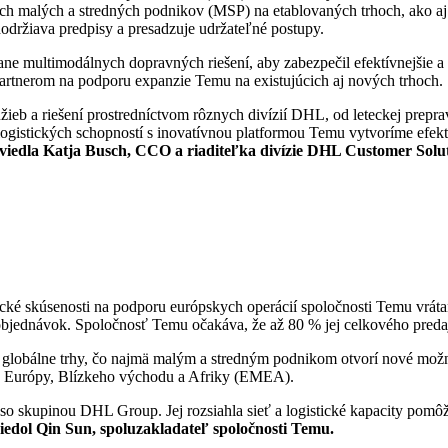
ch malých a stredných podnikov (MSP) na etablovaných trhoch, ako aj n
držiava predpisy a presadzuje udržateľné postupy.
multimodálnych dopravných riešení, aby zabezpečil efektívnejšie a e
artnerom na podporu expanzie Temu na existujúcich aj nových trhoch.
užieb a riešení prostredníctvom rôznych divízií DHL, od leteckej pre
gistických schopností s inovatívnou platformou Temu vytvoríme efektív
viedla Katja Busch, CCO a riaditeľka divízie DHL Customer Solu
cké skúsenosti na podporu európskych operácií spoločnosti Temu vrát
 objednávok. Spoločnosť Temu očakáva, že až 80 % jej celkového pred
globálne trhy, čo najmä malým a stredným podnikom otvorí nové možn
ch Európy, Blízkeho východu a Afriky (EMEA).
skupinou DHL Group. Jej rozsiahla sieť a logistické kapacity pomôžu 
iedol Qin Sun, spoluzakladateľ spoločnosti Temu.