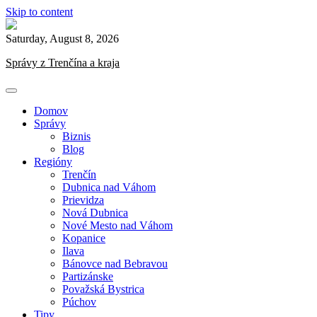
Skip to content
Saturday, August 8, 2026
Správy z Trenčína a kraja
Domov
Správy
Biznis
Blog
Regióny
Trenčín
Dubnica nad Váhom
Prievidza
Nová Dubnica
Nové Mesto nad Váhom
Kopanice
Ilava
Bánovce nad Bebravou
Partizánske
Považská Bystrica
Púchov
Tipy