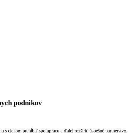
nych podnikov
cieľom prehĺbiť spoluprácu a ďalej rozšíriť úspešné partnerstvo.