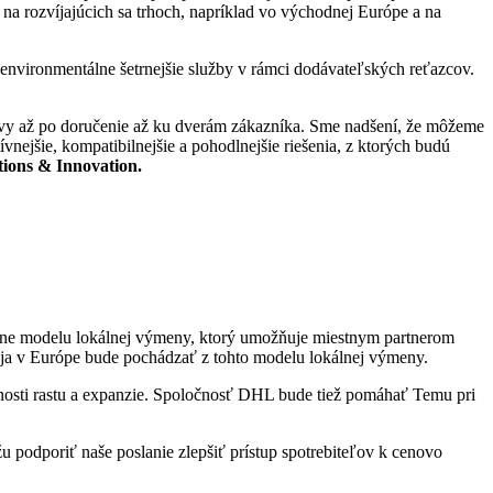
a rozvíjajúcich sa trhoch, napríklad vo východnej Európe a na
nvironmentálne šetrnejšie služby v rámci dodávateľských reťazcov.
pravy až po doručenie až ku dverám zákazníka. Sme nadšení, že môžeme
nejšie, kompatibilnejšie a pohodlnejšie riešenia, z ktorých budú
tions & Innovation.
ane modelu lokálnej výmeny, ktorý umožňuje miestnym partnerom
aja v Európe bude pochádzať z tohto modelu lokálnej výmeny.
osti rastu a expanzie. Spoločnosť DHL bude tiež pomáhať Temu pri
podporiť naše poslanie zlepšiť prístup spotrebiteľov k cenovo