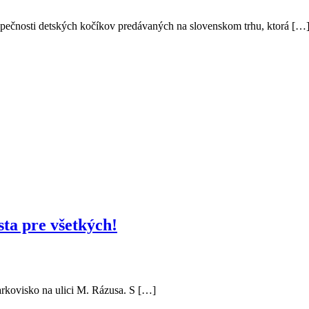
zpečnosti detských kočíkov predávaných na slovenskom trhu, ktorá […
ta pre všetkých!
arkovisko na ulici M. Rázusa. S […]