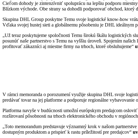
Cieľom dohody je zintenzívniť spoluprácu na lepšiu podporu miestny
Blízkom východe. Obe strany sa dohodli podporovať obchod, ktorý do
Skupina DHL Group poskytne Temu svoje logistické know-how vrátane 
Vďaka svojej hustej sieti a globálnemu pôsobeniu je DHL ideálnym p
„Už teraz poskytujeme spoločnosti Temu širokú škálu logistických sl
posunúť naše partnerstvo s Temu na vyššiu úroveň. Spojením našich lo
profitovať zákazníci aj miestne firmy na trhoch, ktoré obsluhujeme“
u
V rámci memoranda o porozumení využije skupina DHL svoje logisti
predávať tovar na jej platforme a podporuje regionálne vybavovanie
Platforma navyše v budúcnosti umožní európskym predajcom osloviť 
rozširovaní pôsobnosti na trhoch elektronického obchodu v regióno
„Toto memorandum predstavuje významný krok v našom partnerstve so 
dostupným produktom a prispieť k rastu príležitostí pre predajcov“
uv