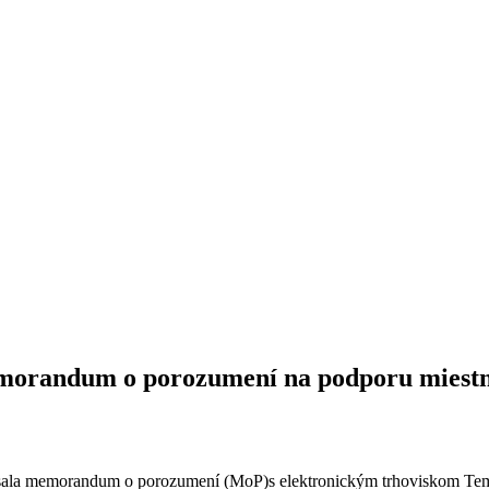
morandum o porozumení na podporu miest
ala memorandum o porozumení (MoP)s elektronickým trhoviskom Temu s 