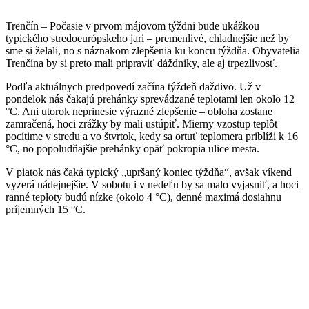
Trenčín – Počasie v prvom májovom týždni bude ukážkou
typického stredoeurópskeho jari – premenlivé, chladnejšie než by
sme si želali, no s náznakom zlepšenia ku koncu týždňa. Obyvatelia
Trenčína by si preto mali pripraviť dáždniky, ale aj trpezlivosť.
Podľa aktuálnych predpovedí začína týždeň daždivo. Už v
pondelok nás čakajú prehánky sprevádzané teplotami len okolo 12
°C. Ani utorok neprinesie výrazné zlepšenie – obloha zostane
zamračená, hoci zrážky by mali ustúpiť. Mierny vzostup teplôt
pocítime v stredu a vo štvrtok, kedy sa ortuť teplomera priblíži k 16
°C, no popoludňajšie prehánky opäť pokropia ulice mesta.
V piatok nás čaká typický „upršaný koniec týždňa“, avšak víkend
vyzerá nádejnejšie. V sobotu i v nedeľu by sa malo vyjasniť, a hoci
ranné teploty budú nízke (okolo 4 °C), denné maximá dosiahnu
príjemných 15 °C.