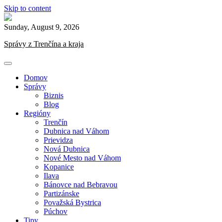
Skip to content
Sunday, August 9, 2026
Správy z Trenčína a kraja
Domov
Správy
Biznis
Blog
Regióny
Trenčín
Dubnica nad Váhom
Prievidza
Nová Dubnica
Nové Mesto nad Váhom
Kopanice
Ilava
Bánovce nad Bebravou
Partizánske
Považská Bystrica
Púchov
Tipy