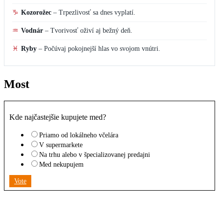
♑
Kozorožec
–
Trpezlivosť sa dnes vyplatí.
♒
Vodnár
–
Tvorivosť oživí aj bežný deň.
♓
Ryby
–
Počúvaj pokojnejší hlas vo svojom vnútri.
Most
Kde najčastejšie kupujete med?
Priamo od lokálneho včelára
V supermarkete
Na trhu alebo v špecializovanej predajni
Med nekupujem
Vote