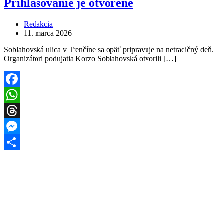
Prihlasovanie je otvorené
Redakcia
11. marca 2026
Soblahovská ulica v Trenčíne sa opäť pripravuje na netradičný deň.
Organizátori podujatia Korzo Soblahovská otvorili […]
Facebook
WhatsApp
Threads
Messenger
Share