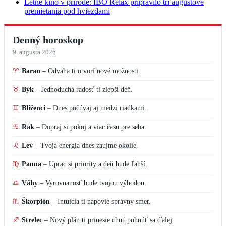
Letné kino v prírode: IBO Relax pripravilo tri augustové
premietania pod hviezdami
Denný horoskop
9. augusta 2026
♈
Baran
–
Odvaha ti otvorí nové možnosti.
♉
Býk
–
Jednoduchá radosť ti zlepší deň.
♊
Blíženci
–
Dnes počúvaj aj medzi riadkami.
♋
Rak
–
Dopraj si pokoj a viac času pre seba.
♌
Lev
–
Tvoja energia dnes zaujme okolie.
♍
Panna
–
Uprac si priority a deň bude ľahší.
♎
Váhy
–
Vyrovnanosť bude tvojou výhodou.
♏
Škorpión
–
Intuícia ti napovie správny smer.
♐
Strelec
–
Nový plán ti prinesie chuť pohnúť sa ďalej.