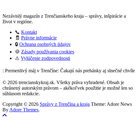
Nezávislý magazín z Trenčianskeho kraja – správy, inšpirácie a
život v regióne.
📞
Kontakt
🧾
Právne informácie
🔒
Ochrana osobných údajov
🍪
Zásady používania cookies
⚠️
Vylúčenie zodpovednosti
: Premenlivý máj v Trenčíne: Čakajú nás prehánky aj slnečné chvíle
© 2026 trencianskykraj.sk. Všetky práva vyhradené. Obsah je
chránený autorským právom – akékoľvek použitie je možné len so
súhlasom redakcie.
Copyright © 2026
Správy z Trenčína a kraja
Theme: Adore News
By
Adore Themes
.