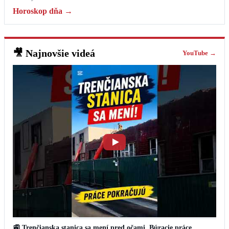
Horoskop dňa →
🎥
Najnovšie videá
YouTube →
🚉 Trenčianska stanica sa mení pred očami. Búracie práce