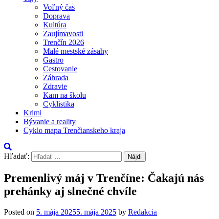
Voľný čas
Doprava
Kultúra
Zaujímavosti
Trenčín 2026
Malé mestské zásahy
Gastro
Cestovanie
Záhrada
Zdravie
Kam na školu
Cyklistika
Krimi
Bývanie a reality
Cyklo mapa Trenčianskeho kraja
Hľadať:
Premenlivý máj v Trenčíne: Čakajú nás
prehánky aj slnečné chvíle
Posted on
5. mája 2025
5. mája 2025
by
Redakcia