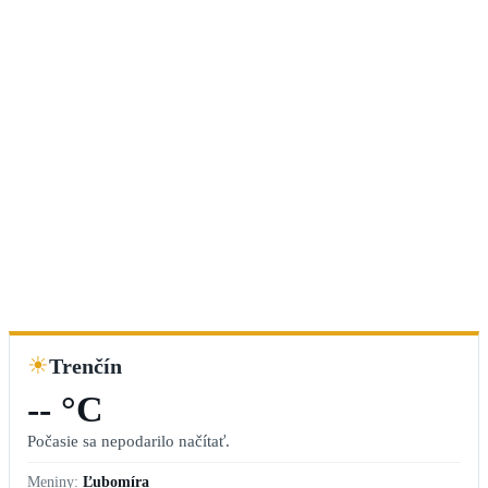
☀
Trenčín
-- °C
Počasie sa nepodarilo načítať.
Meniny:
Ľubomíra