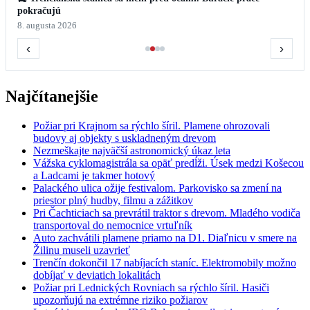
pokračujú
8. augusta 2026
‹
›
Najčítanejšie
Požiar pri Krajnom sa rýchlo šíril. Plamene ohrozovali
budovy aj objekty s uskladneným drevom
Nezmeškajte najväčší astronomický úkaz leta
Vážska cyklomagistrála sa opäť predĺži. Úsek medzi Košecou
a Ladcami je takmer hotový
Palackého ulica ožije festivalom. Parkovisko sa zmení na
priestor plný hudby, filmu a zážitkov
Pri Čachticiach sa prevrátil traktor s drevom. Mladého vodiča
transportoval do nemocnice vrtuľník
Auto zachvátili plamene priamo na D1. Diaľnicu v smere na
Žilinu museli uzavrieť
Trenčín dokončil 17 nabíjacích staníc. Elektromobily možno
dobíjať v deviatich lokalitách
Požiar pri Lednických Rovniach sa rýchlo šíril. Hasiči
upozorňujú na extrémne riziko požiarov