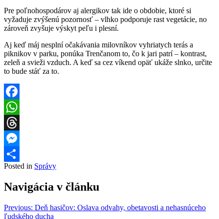
Pre poľnohospodárov aj alergikov tak ide o obdobie, ktoré si
vyžaduje zvýšenú pozornosť – vlhko podporuje rast vegetácie, no
zároveň zvyšuje výskyt peľu i plesní.
Aj keď máj nesplní očakávania milovníkov vyhriatych terás a
piknikov v parku, ponúka Trenčanom to, čo k jari patrí – kontrast,
zeleň a svieži vzduch. A keď sa cez víkend opäť ukáže slnko, určite
to bude stáť za to.
Facebook
WhatsApp
Threads
Messenger
Posted in
Správy
Share
Navigácia v článku
Previous:
Deň hasičov: Oslava odvahy, obetavosti a nehasnúceho
ľudského ducha