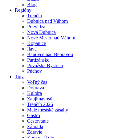
Blog
Regióny
Trenčín
Dubnica nad Váhom
Prievidza
Nová Dubnica
Nové Mesto nad Váhom
Kopanice
Ilava
Bánovce nad Bebravou
Partizánske
Považská Bystrica
Púchov
Tipy
Voľný čas
Doprava
Kultúra
Zaujímavosti
Trenčín 2026
Malé mestské zásahy
Gastro
Cestovanie
Záhrada
Zdravie
Kam na školu