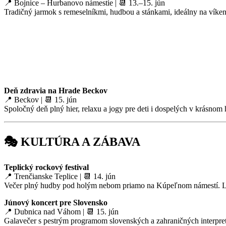
📍 Bojnice – Hurbanovo námestie | 📆 13.–15. jún
Tradičný jarmok s remeselníkmi, hudbou a stánkami, ideálny na víken
Deň zdravia na Hrade Beckov
📍 Beckov | 📆 15. jún
Spoločný deň plný hier, relaxu a jogy pre deti i dospelých v krásnom 
🎭 KULTÚRA A ZÁBAVA
Teplický rockový festival
📍 Trenčianske Teplice | 📆 14. jún
Večer plný hudby pod holým nebom priamo na Kúpeľnom námestí. Lo
Júnový koncert pre Slovensko
📍 Dubnica nad Váhom | 📆 15. jún
Galavečer s pestrým programom slovenských a zahraničných interpreto