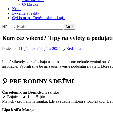
Cyklistika
Krimi
Bývanie a reality
Cyklo mapa Trenčianskeho kraja
Hľadať:
Kam cez víkend? Tipy na výlety a podujati
Posted on
11. júna 2025
9. júna 2025
by
Redakcia
Letné víkendy sa rozbiehajú naplno a ani tento nebude výnimkou. Či 
inšpirácie. Vybrali sme tie najzaujímavejšie podujatia a výlety, ktoré s
🎈 PRE RODINY S DEŤMI
Čarodejník na Bojnickom zámku
📍 Bojnice | 📆 11.–15. jún
Magický program na zámku, kde sa stretne história s rozprávkou. Deti
Lipa kráľa Mateja