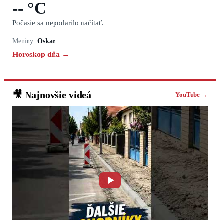
-- °C
Počasie sa nepodarilo načítať.
Meniny:
Oskar
Horoskop dňa →
🎥
Najnovšie videá
YouTube →