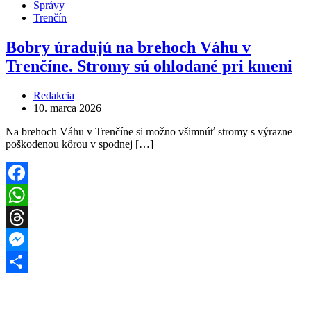
Správy
Trenčín
Bobry úradujú na brehoch Váhu v
Trenčíne. Stromy sú ohlodané pri kmeni
Redakcia
10. marca 2026
Na brehoch Váhu v Trenčíne si možno všimnúť stromy s výrazne
poškodenou kôrou v spodnej […]
Facebook
WhatsApp
Threads
Messenger
Share