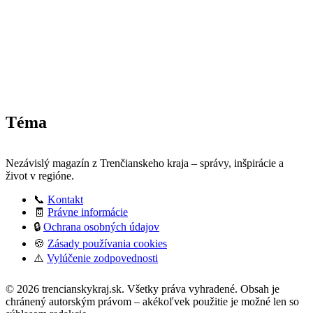
Téma
Nezávislý magazín z Trenčianskeho kraja – správy, inšpirácie a
život v regióne.
📞
Kontakt
🧾
Právne informácie
🔒
Ochrana osobných údajov
🍪
Zásady používania cookies
⚠️
Vylúčenie zodpovednosti
:
© 2026 trencianskykraj.sk. Všetky práva vyhradené. Obsah je
Obnovený
chránený autorským právom – akékoľvek použitie je možné len so
kríž