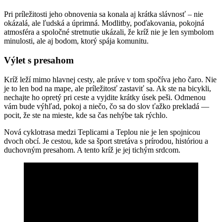
Pri príležitosti jeho obnovenia sa konala aj krátka slávnosť – nie
okázalá, ale ľudská a úprimná. Modlitby, poďakovania, pokojná
atmosféra a spoločné stretnutie ukázali, že kríž nie je len symbolom
minulosti, ale aj bodom, ktorý spája komunitu.
Výlet s presahom
Kríž leží mimo hlavnej cesty, ale práve v tom spočíva jeho čaro. Nie
je to len bod na mape, ale príležitosť zastaviť sa. Ak ste na bicykli,
nechajte ho opretý pri ceste a vyjdite krátky úsek peši. Odmenou
vám bude výhľad, pokoj a niečo, čo sa do slov ťažko prekladá —
pocit, že ste na mieste, kde sa čas nehýbe tak rýchlo.
Nová cyklotrasa medzi Teplicami a Teplou nie je len spojnicou
dvoch obcí. Je cestou, kde sa šport stretáva s prírodou, históriou a
duchovným presahom. A tento kríž je jej tichým srdcom.