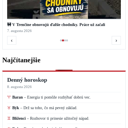
🚧 V Trenčíne obnovujú ďalšie chodníky. Práce už začali
7. augusta 2026
‹
›
Najčítanejšie
Denný horoskop
8. augusta 2026
♈
Baran
–
Energia ti pomôže rozhýbať dobrú vec.
♉
Býk
–
Drž sa toho, čo má pevný základ.
♊
Blíženci
–
Rozhovor ti prinesie užitočný nápad.