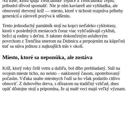
Na trase, ktorá spája Trenčianske Teplice a Trenčiansku Teplú,
pribudol dôvod spomaliť. Nie je ním kaviareň ani vyhliadka, ale
obnovený drevený kríž — miesto, ktoré v tichosti rozpráva príbehy
generácií a zároveň pozýva k stíšeniu.
Tento jednoduchý pamätník stojí na kopci neďaleko cyklotrasy,
ktorú v posledných mesiacoch čoraz viac vyhľadávajú cyklisti,
bežci aj rodiny s deťmi. S takmer dokončeným asfaltovým
povrchom z Trenčína smerom na Dubnicu a prepojením na kúpeľnú
trať sa stáva jednou z najkrajších trás v okolí.
Miesto, ktoré sa neponúka, ale zostáva
Kríž, ktorý roky čelil vetru a dažďu, bol dlho prehliadaný. Stál na
svojom mieste ticho, no neisto – naklonený časom, opotrebovaný
počasím. Vďaka snahe miestnych ľudí sa ho však podarilo citlivo
obnoviť. Z dubového dreva, s dôrazom na tradičný vzhľad, dnes
opäť dôstojne stojí a pripomína, že aj malé veci majú veľký význam.