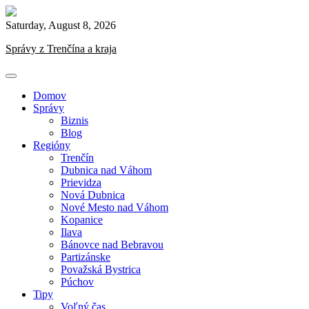
Skip
to
Saturday, August 8, 2026
content
Správy z Trenčína a kraja
Domov
Správy
Biznis
Blog
Regióny
Trenčín
Dubnica nad Váhom
Prievidza
Nová Dubnica
Nové Mesto nad Váhom
Kopanice
Ilava
Bánovce nad Bebravou
Partizánske
Považská Bystrica
Púchov
Tipy
Voľný čas