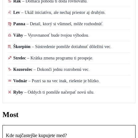
♋
Rak
–
Domáca pohoda ti dodá rovnováhu.
♌
Lev
–
Ukáž iniciatívu, ale nechaj priestor aj druhým.
♍
Panna
–
Detail, ktorý si všimneš, môže rozhodnúť.
♎
Váhy
–
Vyrovnanosť bude tvojou výhodou.
♏
Škorpión
–
Sústredenie pomôže dotiahnuť dôležitú vec.
♐
Strelec
–
Krátka zmena programu ti prospeje.
♑
Kozorožec
–
Dokonči jednu rozrobenú vec.
♒
Vodnár
–
Pozri sa na vec inak, riešenie je blízko.
♓
Ryby
–
Oddych ti pomôže načerpať novú silu.
Most
Kde najčastejšie kupujete med?