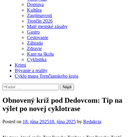
Doprava
Kultúra
Zaujímavosti
Trenčín 2026
Malé mestské zásahy
Gastro
Cestovanie
Záhrada
Zdravie
Kam na školu
Cyklistika
Krimi
Bývanie a reality
Cyklo mapa Trenčianskeho kraja
Hľadať:
Obnovený kríž pod Dedovcom: Tip na
výlet po novej cyklotrase
Posted on
18. júna 2025
18. júna 2025
by
Redakcia