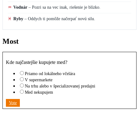
♒
Vodnár
–
Pozri sa na vec inak, riešenie je blízko.
♓
Ryby
–
Oddych ti pomôže načerpať novú silu.
Most
Kde najčastejšie kupujete med?
Priamo od lokálneho včelára
V supermarkete
Na trhu alebo v špecializovanej predajni
Med nekupujem
Vote