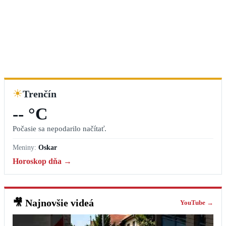
☀
Trenčín
-- °C
Počasie sa nepodarilo načítať.
Meniny:
Oskar
Horoskop dňa →
🎥
Najnovšie videá
YouTube →