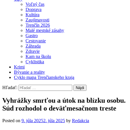
Voľný čas
Doprava
Kultúra
Zaujímavosti
Trenčín 2026
Malé mestské zásahy
Gastro
Cestovanie
Záhrada
Zdravie
Kam na školu
Cyklistika
Krimi
Bývanie a reality
Cyklo mapa Trenčianskeho kraja
Hľadať:
Vyhrážky smrťou a útok na blízku osobu.
Súd rozhodol o deväťmesačnom treste
Posted on
9. júla 2025
2. júla 2025
by
Redakcia