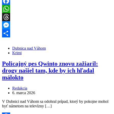
Facebook
WhatsApp
Threads
Messenger
Share
Dubnica nad Váhom
Krimi
Policajný pes Qwinto znovu zažiaril:
drogy našiel tam, kde by ich hľadal
málokto
Redakcia
6. marca 2026
V Dubnici nad Váhom sa odohral prípad, ktorý by pokojne mohol
byť námetom na televízny […]