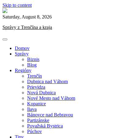
Skip to content
Saturday, August 8, 2026
Správy z Trenčína a kraja
Domov
Správy
Biznis
Blog
Regióny
Trenčín
Dubnica nad Váhom
Prievidza
Nová Dubnica
Nové Mesto nad Váhom
Kopanice
Ilava
Bánovce nad Bebravou
Partizánske
Považská Bystrica
Púchov
Tipy