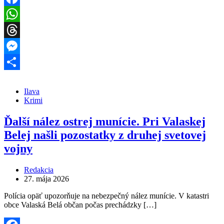
Facebook
WhatsApp
Threads
Messenger
Share
Ilava
Krimi
Ďalší nález ostrej munície. Pri Valaskej
Belej našli pozostatky z druhej svetovej
vojny
Redakcia
27. mája 2026
Polícia opäť upozorňuje na nebezpečný nález munície. V katastri
obce Valaská Belá občan počas prechádzky […]