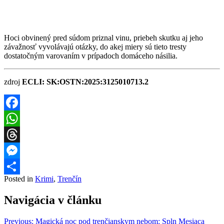
Hoci obvinený pred súdom priznal vinu, priebeh skutku aj jeho
závažnosť vyvolávajú otázky, do akej miery sú tieto tresty
dostatočným varovaním v prípadoch domáceho násilia.
zdroj
ECLI: SK:OSTN:2025:3125010713.2
Facebook
WhatsApp
Threads
Messenger
Posted in
Krimi
,
Trenčín
Share
Navigácia v článku
Previous:
Magická noc pod trenčianskym nebom: Spln Mesiaca