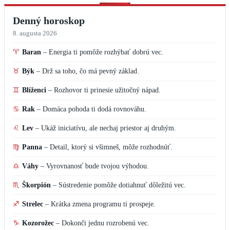
Denný horoskop
8. augusta 2026
♈
Baran
–
Energia ti pomôže rozhýbať dobrú vec.
♉
Býk
–
Drž sa toho, čo má pevný základ.
♊
Blíženci
–
Rozhovor ti prinesie užitočný nápad.
♋
Rak
–
Domáca pohoda ti dodá rovnováhu.
♌
Lev
–
Ukáž iniciatívu, ale nechaj priestor aj druhým.
♍
Panna
–
Detail, ktorý si všimneš, môže rozhodnúť.
♎
Váhy
–
Vyrovnanosť bude tvojou výhodou.
♏
Škorpión
–
Sústredenie pomôže dotiahnuť dôležitú vec.
♐
Strelec
–
Krátka zmena programu ti prospeje.
♑
Kozorožec
–
Dokonči jednu rozrobenú vec.