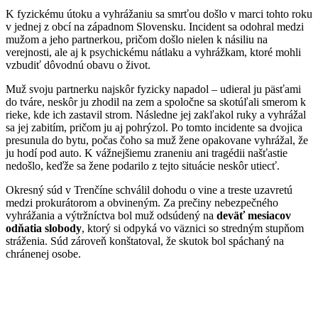
K fyzickému útoku a vyhrážaniu sa smrťou došlo v marci tohto roku
v jednej z obcí na západnom Slovensku. Incident sa odohral medzi
mužom a jeho partnerkou, pričom došlo nielen k násiliu na
verejnosti, ale aj k psychickému nátlaku a vyhrážkam, ktoré mohli
vzbudiť dôvodnú obavu o život.
Muž svoju partnerku najskôr fyzicky napadol – udieral ju päsťami
do tváre, neskôr ju zhodil na zem a spoločne sa skotúľali smerom k
rieke, kde ich zastavil strom. Následne jej zakľakol ruky a vyhrážal
sa jej zabitím, pričom ju aj pohrýzol. Po tomto incidente sa dvojica
presunula do bytu, počas čoho sa muž žene opakovane vyhrážal, že
ju hodí pod auto. K vážnejšiemu zraneniu ani tragédii našťastie
nedošlo, keďže sa žene podarilo z tejto situácie neskôr utiecť.
Okresný súd v Trenčíne schválil dohodu o vine a treste uzavretú
medzi prokurátorom a obvineným. Za prečiny nebezpečného
vyhrážania a výtržníctva bol muž odsúdený na
deväť mesiacov
odňatia slobody
, ktorý si odpyká vo väznici so stredným stupňom
stráženia. Súd zároveň konštatoval, že skutok bol spáchaný na
chránenej osobe.