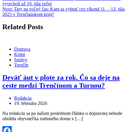
vyvrcholí už 10. júla večer
Next:
Tipy na voľný čas: Kam sa vybrať cez víkend 11. – 13. júla
2025 v Trenčianskom kraji?
Related Posts
Doprava
Krimi
Správy
Trenčín
Deväť áut v plote za rok. Čo sa deje na
ceste medzi Trenčínom a Turnou?
Redakcia
19. februára 2026
Na redakciu sa po našom poslednom článku o dopravnej nehode
obrátila obyvateľka rodinného domu v […]