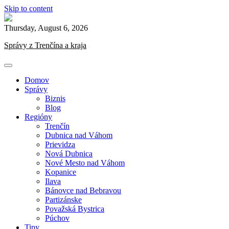
Skip to content
Thursday, August 6, 2026
Správy z Trenčína a kraja
Domov
Správy
Biznis
Blog
Regióny
Trenčín
Dubnica nad Váhom
Prievidza
Nová Dubnica
Nové Mesto nad Váhom
Kopanice
Ilava
Bánovce nad Bebravou
Partizánske
Považská Bystrica
Púchov
Tipy