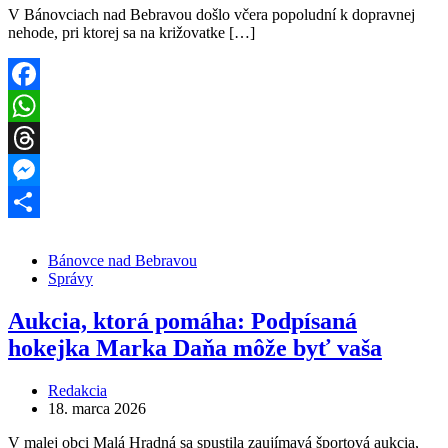
V Bánovciach nad Bebravou došlo včera popoludní k dopravnej
nehode, pri ktorej sa na križovatke […]
Facebook
WhatsApp
Threads
Messenger
Share
Bánovce nad Bebravou
Správy
Aukcia, ktorá pomáha: Podpísaná
hokejka Marka Daňa môže byť vaša
Redakcia
18. marca 2026
V malej obci Malá Hradná sa spustila zaujímavá športová aukcia,