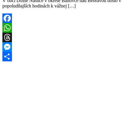
V obci Dolné Naštice v okrese Bánovce nad Bebravou došlo v
popoludňajších hodinách k vážnej […]
Facebook
WhatsApp
Threads
Messenger
Share