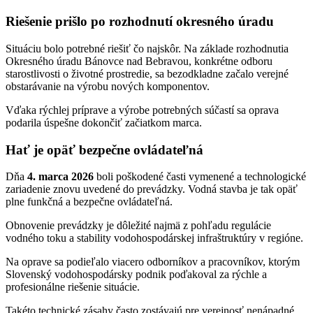
Riešenie prišlo po rozhodnutí okresného úradu
Situáciu bolo potrebné riešiť čo najskôr. Na základe rozhodnutia
Okresného úradu Bánovce nad Bebravou, konkrétne odboru
starostlivosti o životné prostredie, sa bezodkladne začalo verejné
obstarávanie na výrobu nových komponentov.
Vďaka rýchlej príprave a výrobe potrebných súčastí sa oprava
podarila úspešne dokončiť začiatkom marca.
Hať je opäť bezpečne ovládateľná
Dňa
4. marca 2026
boli poškodené časti vymenené a technologické
zariadenie znovu uvedené do prevádzky. Vodná stavba je tak opäť
plne funkčná a bezpečne ovládateľná.
Obnovenie prevádzky je dôležité najmä z pohľadu regulácie
vodného toku a stability vodohospodárskej infraštruktúry v regióne.
Na oprave sa podieľalo viacero odborníkov a pracovníkov, ktorým
Slovenský vodohospodársky podnik poďakoval za rýchle a
profesionálne riešenie situácie.
Takéto technické zásahy často zostávajú pre verejnosť nenápadné,