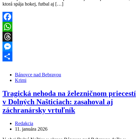
ktorá spája hokej, futbal aj […]
Facebook
WhatsApp
Threads
Messenger
Share
Bánovce nad Bebravou
Krimi
Tragická nehoda na železničnom priecestí
v Dolných Našticiach: zasahoval aj
záchranársky vrtuľník
Redakcia
11. januára 2026