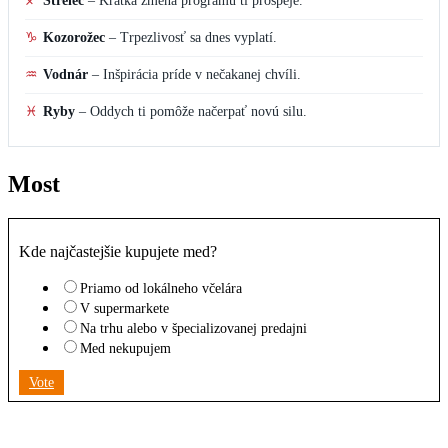
♐
Strelec
–
Krátka zmena programu ti prospeje.
♑
Kozorožec
–
Trpezlivosť sa dnes vyplatí.
♒
Vodnár
–
Inšpirácia príde v nečakanej chvíli.
♓
Ryby
–
Oddych ti pomôže načerpať novú silu.
Most
Kde najčastejšie kupujete med?
Priamo od lokálneho včelára
V supermarkete
Na trhu alebo v špecializovanej predajni
Med nekupujem
Vote