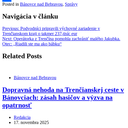
Posted in
Bánovce nad Bebravou
,
Správy
Share
Navigácia v článku
Previous:
Podvodníci pripravili výchovné zariadenie v
Trenčianskom kraji o takmer 237-tisíc eur
Next:
Operátorka z Trenčína pomohla zachrániť malého Jakubka.
Otec: „Riadili ste ma ako bábku“
Related Posts
Bánovce nad Bebravou
Dopravná nehoda na Trenčianskej ceste v
Bánovciach: zásah hasičov a výzva na
opatrnosť
Redakcia
17. novembra 2025