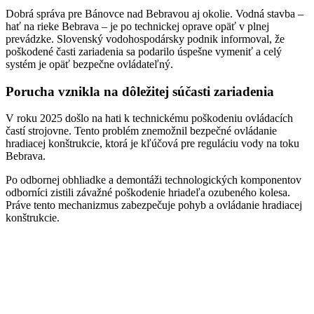
Dobrá správa pre Bánovce nad Bebravou aj okolie. Vodná stavba –
hať na rieke Bebrava – je po technickej oprave opäť v plnej
prevádzke. Slovenský vodohospodársky podnik informoval, že
poškodené časti zariadenia sa podarilo úspešne vymeniť a celý
systém je opäť bezpečne ovládateľný.
Porucha vznikla na dôležitej súčasti zariadenia
V roku 2025 došlo na hati k technickému poškodeniu ovládacích
častí strojovne. Tento problém znemožnil bezpečné ovládanie
hradiacej konštrukcie, ktorá je kľúčová pre reguláciu vody na toku
Bebrava.
Po odbornej obhliadke a demontáži technologických komponentov
odborníci zistili závažné poškodenie hriadeľa ozubeného kolesa.
Práve tento mechanizmus zabezpečuje pohyb a ovládanie hradiacej
konštrukcie.