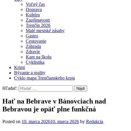
Voľný čas
Doprava
Kultúra
Zaujímavosti
Trenčín 2026
Malé mestské zásahy
Gastro
Cestovanie
Záhrada
Zdravie
Kam na školu
Cyklistika
Krimi
Bývanie a reality
Cyklo mapa Trenčianskeho kraja
Hľadať:
Hať na Bebrave v Bánovciach nad
Bebravou je opäť plne funkčná
Posted on
10. marca 2026
10. marca 2026
by
Redakcia