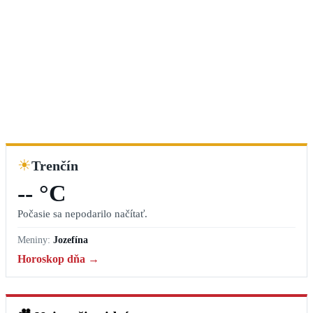
☀
Trenčín
-- °C
Počasie sa nepodarilo načítať.
Meniny:
Jozefína
Horoskop dňa →