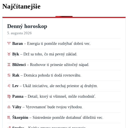
Najčítanejšie
Denný horoskop
5. augusta 2026
♈
Baran
–
Energia ti pomôže rozhýbať dobrú vec.
♉
Býk
–
Drž sa toho, čo má pevný základ.
♊
Blíženci
–
Rozhovor ti prinesie užitočný nápad.
♋
Rak
–
Domáca pohoda ti dodá rovnováhu.
♌
Lev
–
Ukáž iniciatívu, ale nechaj priestor aj druhým.
♍
Panna
–
Detail, ktorý si všimneš, môže rozhodnúť.
♎
Váhy
–
Vyrovnanosť bude tvojou výhodou.
♏
Škorpión
–
Sústredenie pomôže dotiahnuť dôležitú vec.