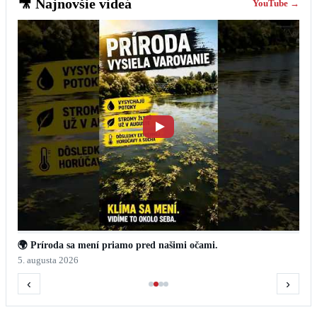
🎥
Najnovšie videá
YouTube →
🌍 Príroda sa mení priamo pred našimi očami.
5. augusta 2026
‹
›