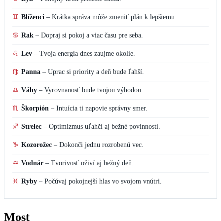
♒
Vodnár
–
Tvorivosť oživí aj bežný deň.
♓
Ryby
–
Počúvaj pokojnejší hlas vo svojom vnútri.
Most
Kde najčastejšie kupujete med?
Priamo od lokálneho včelára
V supermarkete
Na trhu alebo v špecializovanej predajni
Med nekupujem
Vote