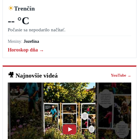
☀
Trenčín
-- °C
Počasie sa nepodarilo načítať.
Meniny:
Jozefína
Horoskop dňa →
🎥
Najnovšie videá
YouTube →
Trenčín spustil nové nabíjacie stanice pre elektromobily #trencin
5. augusta 2026
‹
›
Najčítanejšie