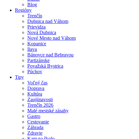
Blog
Regióny
Trenčín
Dubnica nad Váhom
Prievidza
Nová Dubnica
Nové Mesto nad Váhom
Kopanice
Ilava
Bánovce nad Bebravou
Partizánske
Považská Bystrica
Púchov
Tipy
Voľný čas
Doprava
Kultúra
Zaujímavosti
Trenčín 2026
Malé mestské zásahy
Gastro
Cestovanie
Záhrada
Zdravie
Kam na školu