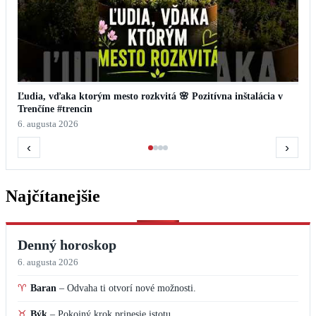
Denný horoskop
6. augusta 2026
♈
Baran
–
Odvaha ti otvorí nové možnosti.
♉
Býk
–
Pokojný krok prinesie istotu.
♊
Blíženci
–
Krátka správa môže zmeniť plán k lepšiemu.
♋
Rak
–
Dopraj si pokoj a viac času pre seba.
♌
Lev
–
Tvoja energia dnes zaujme okolie.
♍
Panna
–
Uprac si priority a deň bude ľahší.
♎
Váhy
–
Vyrovnanosť bude tvojou výhodou.
♏
Škorpión
–
Intuícia ti napovie správny smer.
♐
Strelec
–
Optimizmus uľahčí aj bežné povinnosti.
♑
Kozorožec
–
Dokonči jednu rozrobenú vec.