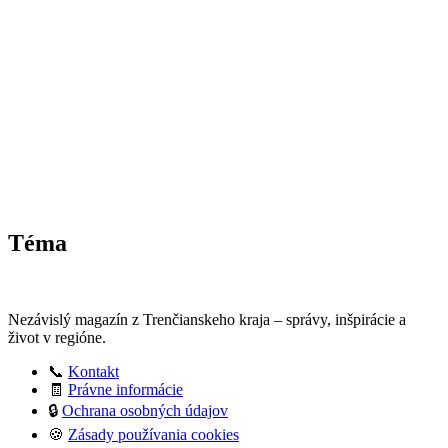
Nezávislý magazín z Trenčianskeho kraja – správy, inšpirácie a
život v regióne.
📞
Kontakt
🧾
Právne informácie
🔒
Ochrana osobných údajov
🍪
Zásady používania cookies
⚠️
Vylúčenie zodpovednosti
: V Trenčíne obnovili ďalší úsek oporného múru na Cintorínskej
ulici
© 2026 trencianskykraj.sk. Všetky práva vyhradené. Obsah je
chránený autorským právom – akékoľvek použitie je možné len so
súhlasom redakcie.
Copyright © 2026
Správy z Trenčína a kraja
Theme: Adore News
By
Adore Themes
.