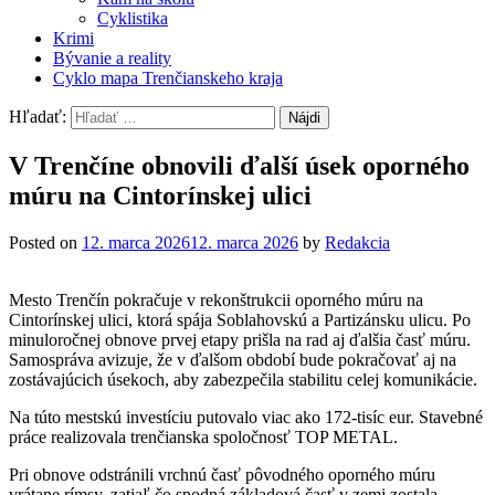
Cyklistika
Krimi
Bývanie a reality
Cyklo mapa Trenčianskeho kraja
Hľadať:
V Trenčíne obnovili ďalší úsek oporného
múru na Cintorínskej ulici
Posted on
12. marca 2026
12. marca 2026
by
Redakcia
Mesto Trenčín pokračuje v rekonštrukcii oporného múru na
Cintorínskej ulici, ktorá spája Soblahovskú a Partizánsku ulicu. Po
minuloročnej obnove prvej etapy prišla na rad aj ďalšia časť múru.
Samospráva avizuje, že v ďalšom období bude pokračovať aj na
zostávajúcich úsekoch, aby zabezpečila stabilitu celej komunikácie.
Na túto mestskú investíciu putovalo viac ako 172-tisíc eur. Stavebné
práce realizovala trenčianska spoločnosť TOP METAL.
Pri obnove odstránili vrchnú časť pôvodného oporného múru
vrátane rímsy, zatiaľ čo spodná základová časť v zemi zostala