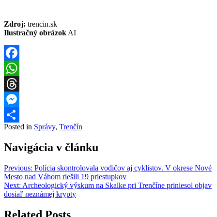
Zdroj:
trencin.sk
Ilustračný obrázok
AI
Facebook
WhatsApp
Threads
Messenger
Posted in
Správy
,
Trenčín
Share
Navigácia v článku
Previous:
Polícia skontrolovala vodičov aj cyklistov. V okrese Nové
Mesto nad Váhom riešili 19 priestupkov
Next:
Archeologický výskum na Skalke pri Trenčíne priniesol objav
dosiaľ neznámej krypty
Related Posts