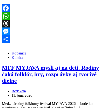
Facebook
WhatsApp
Threads
Messenger
Share
Kopanice
Kultúra
MFF MYJAVA myslí aj na deti. Rodiny
čaká folklór, hry, rozprávky aj tvorivé
dielne
Redakcia
11. júna 2026
Medzinárodný folklórny festival MYJAVA 2026 nebude len
sviatkom hudby, tanca a tradícií, ale aj veľkým […]