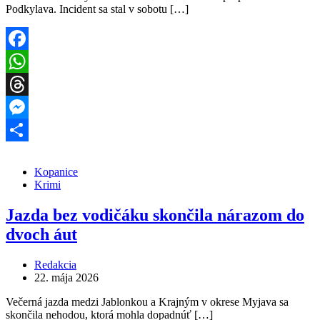
Podkylava. Incident sa stal v sobotu […]
Facebook
WhatsApp
Threads
Messenger
Share
Kopanice
Krimi
Jazda bez vodičáku skončila nárazom do
dvoch áut
Redakcia
22. mája 2026
Večerná jazda medzi Jablonkou a Krajným v okrese Myjava sa
skončila nehodou, ktorá mohla dopadnúť […]