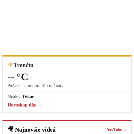
☀
Trenčín
-- °C
Počasie sa nepodarilo načítať.
Meniny:
Oskar
Horoskop dňa →
🎥
Najnovšie videá
YouTube →