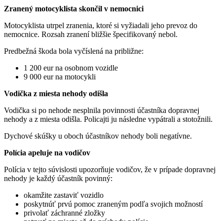
Zranený motocyklista skončil v nemocnici
Motocyklista utrpel zranenia, ktoré si vyžiadali jeho prevoz do
nemocnice. Rozsah zranení bližšie špecifikovaný nebol.
Predbežná škoda bola vyčíslená na približne:
1 200 eur na osobnom vozidle
9 000 eur na motocykli
Vodička z miesta nehody odišla
Vodička si po nehode nesplnila povinnosti účastníka dopravnej
nehody a z miesta odišla. Policajti ju následne vypátrali a stotožnili.
Dychové skúšky u oboch účastníkov nehody boli negatívne.
Polícia apeluje na vodičov
Polícia v tejto súvislosti upozorňuje vodičov, že v prípade dopravnej
nehody je každý účastník povinný:
okamžite zastaviť vozidlo
poskytnúť prvú pomoc zraneným podľa svojich možností
privolať záchranné zložky