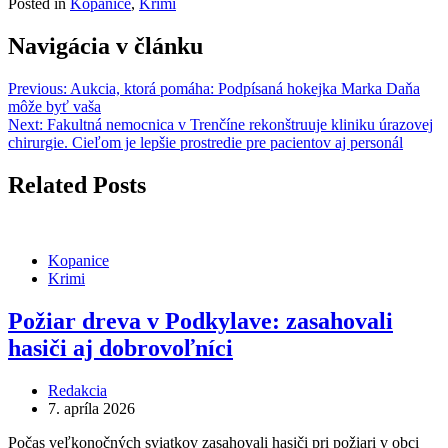
Posted in
Kopanice
,
Krimi
Share
Navigácia v článku
Previous:
Aukcia, ktorá pomáha: Podpísaná hokejka Marka Daňa
môže byť vaša
Next:
Fakultná nemocnica v Trenčíne rekonštruuje kliniku úrazovej
chirurgie. Cieľom je lepšie prostredie pre pacientov aj personál
Related Posts
Kopanice
Krimi
Požiar dreva v Podkylave: zasahovali
hasiči aj dobrovoľníci
Redakcia
7. apríla 2026
Počas veľkonočných sviatkov zasahovali hasiči pri požiari v obci