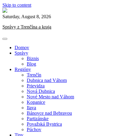
Skip to content
Saturday, August 8, 2026
Správy z Trenčína a kraja
Domov
Správy
Biznis
Blog
Regióny
Trenčín
Dubnica nad Váhom
Prievidza
Nová Dubnica
Nové Mesto nad Váhom
Kopanice
Ilava
Bánovce nad Bebravou
Partizánske
Považská Bystrica
Púchov
Tipy