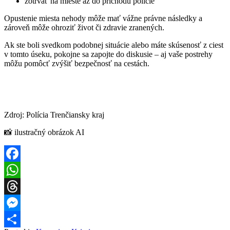
zotrvať na mieste až do príchodu polície
Opustenie miesta nehody môže mať vážne právne následky a
zároveň môže ohroziť život či zdravie zranených.
Ak ste boli svedkom podobnej situácie alebo máte skúsenosť z ciest
v tomto úseku, pokojne sa zapojte do diskusie – aj vaše postrehy
môžu pomôcť zvýšiť bezpečnosť na cestách.
Zdroj: Polícia Trenčiansky kraj
📸 ilustračný obrázok AI
Facebook
WhatsApp
Threads
Messenger