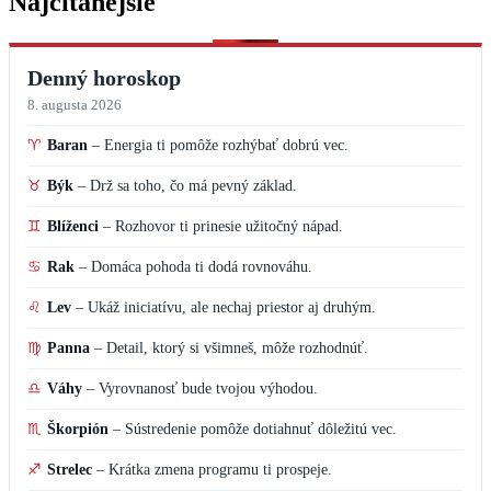
Najčítanejšie
Denný horoskop
8. augusta 2026
♈
Baran
–
Energia ti pomôže rozhýbať dobrú vec.
♉
Býk
–
Drž sa toho, čo má pevný základ.
♊
Blíženci
–
Rozhovor ti prinesie užitočný nápad.
♋
Rak
–
Domáca pohoda ti dodá rovnováhu.
♌
Lev
–
Ukáž iniciatívu, ale nechaj priestor aj druhým.
♍
Panna
–
Detail, ktorý si všimneš, môže rozhodnúť.
♎
Váhy
–
Vyrovnanosť bude tvojou výhodou.
♏
Škorpión
–
Sústredenie pomôže dotiahnuť dôležitú vec.
♐
Strelec
–
Krátka zmena programu ti prospeje.