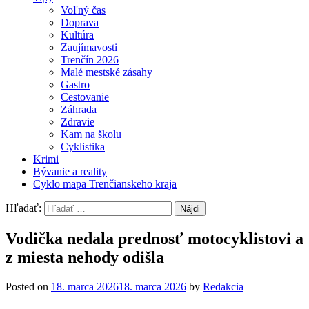
Voľný čas
Doprava
Kultúra
Zaujímavosti
Trenčín 2026
Malé mestské zásahy
Gastro
Cestovanie
Záhrada
Zdravie
Kam na školu
Cyklistika
Krimi
Bývanie a reality
Cyklo mapa Trenčianskeho kraja
Hľadať:
Vodička nedala prednosť motocyklistovi a
z miesta nehody odišla
Posted on
18. marca 2026
18. marca 2026
by
Redakcia