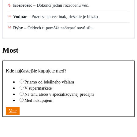
♑
Kozorožec
–
Dokonči jednu rozrobenú vec.
♒
Vodnár
–
Pozri sa na vec inak, riešenie je blízko.
♓
Ryby
–
Oddych ti pomôže načerpať novú silu.
Most
Kde najčastejšie kupujete med?
Priamo od lokálneho včelára
V supermarkete
Na trhu alebo v špecializovanej predajni
Med nekupujem
Vote