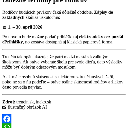
Dôležité termíny pre rodičov
Rodičov budúcich prvákov čaká dôležité obdobie.
Zápisy do
základných škôl
sa uskutočnia:
📅
1. – 30. apríl 2026
Po novom bude možné podať prihlášku aj
elektronicky cez portál
ePrihlášky
, no zostáva dostupná aj klasická papierová forma.
Trenčín tak opäť ukazuje, že patrí medzi mestá s kvalitným
školstvom. Ak práve vyberáte školu pre svoje dieťa, tieto výsledky
môžu byť dobrým odrazovým mostíkom.
A ak máte osobnú skúsenosť s niektorou z trenčianskych škôl,
pokojne sa o ňu podeľte – práve reálne skúsenosti rodičov a žiakov
často povedia najviac.
Zdroj:
trencin.sk, ineko.sk
📸 ilustračný obrázok AI
Facebook