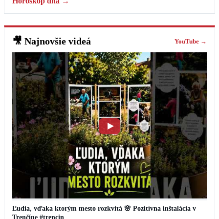
Horoskop dňa →
🎥
Najnovšie videá
YouTube →
Ľudia, vďaka ktorým mesto rozkvitá 🌸 Pozitívna inštalácia v
Trenčíne #trencin