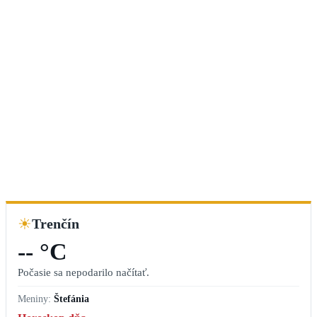
☀
Trenčín
-- °C
Počasie sa nepodarilo načítať.
Meniny:
Štefánia