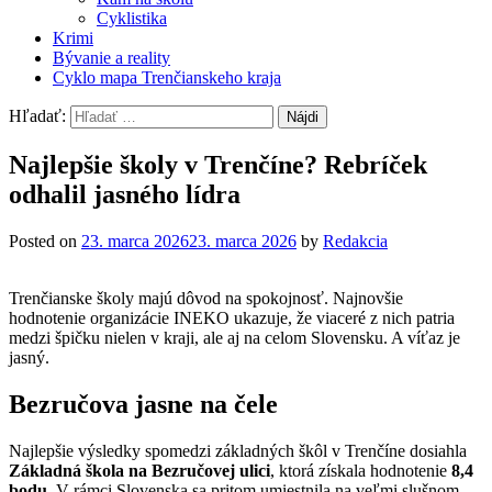
Cyklistika
Krimi
Bývanie a reality
Cyklo mapa Trenčianskeho kraja
Hľadať:
Najlepšie školy v Trenčíne? Rebríček
odhalil jasného lídra
Posted on
23. marca 2026
23. marca 2026
by
Redakcia
Trenčianske školy majú dôvod na spokojnosť. Najnovšie
hodnotenie organizácie INEKO ukazuje, že viaceré z nich patria
medzi špičku nielen v kraji, ale aj na celom Slovensku. A víťaz je
jasný.
Bezručova jasne na čele
Najlepšie výsledky spomedzi základných škôl v Trenčíne dosiahla
Základná škola na Bezručovej ulici
, ktorá získala hodnotenie
8,4
bodu
. V rámci Slovenska sa pritom umiestnila na veľmi slušnom