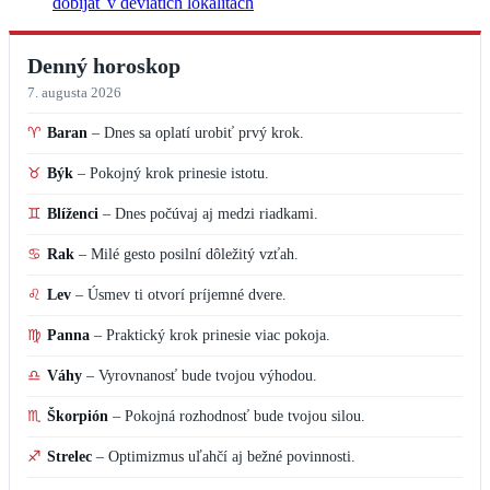
dobíjať v deviatich lokalitách
Denný horoskop
7. augusta 2026
♈
Baran
–
Dnes sa oplatí urobiť prvý krok.
♉
Býk
–
Pokojný krok prinesie istotu.
♊
Blíženci
–
Dnes počúvaj aj medzi riadkami.
♋
Rak
–
Milé gesto posilní dôležitý vzťah.
♌
Lev
–
Úsmev ti otvorí príjemné dvere.
♍
Panna
–
Praktický krok prinesie viac pokoja.
♎
Váhy
–
Vyrovnanosť bude tvojou výhodou.
♏
Škorpión
–
Pokojná rozhodnosť bude tvojou silou.
♐
Strelec
–
Optimizmus uľahčí aj bežné povinnosti.