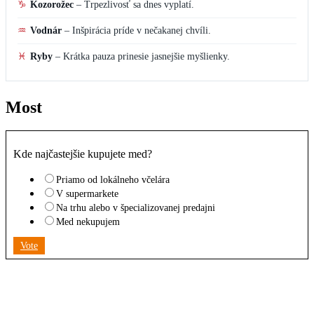
♑
Kozorožec
–
Trpezlivosť sa dnes vyplatí.
♒
Vodnár
–
Inšpirácia príde v nečakanej chvíli.
♓
Ryby
–
Krátka pauza prinesie jasnejšie myšlienky.
Most
Kde najčastejšie kupujete med?
Priamo od lokálneho včelára
V supermarkete
Na trhu alebo v špecializovanej predajni
Med nekupujem
Vote