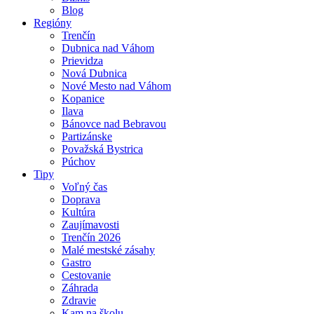
Blog
Regióny
Trenčín
Dubnica nad Váhom
Prievidza
Nová Dubnica
Nové Mesto nad Váhom
Kopanice
Ilava
Bánovce nad Bebravou
Partizánske
Považská Bystrica
Púchov
Tipy
Voľný čas
Doprava
Kultúra
Zaujímavosti
Trenčín 2026
Malé mestské zásahy
Gastro
Cestovanie
Záhrada
Zdravie
Kam na školu