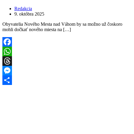
Redakcia
9. októbra 2025
Obyvatelia Nového Mesta nad Váhom by sa možno už čoskoro
mohli dočkať nového miesta na […]
Facebook
WhatsApp
Threads
Messenger
Share