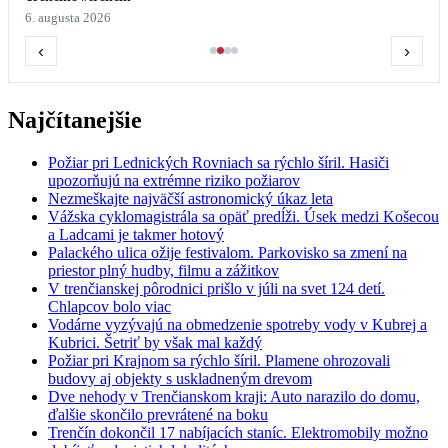
6. augusta 2026
‹
›
Najčítanejšie
Požiar pri Lednických Rovniach sa rýchlo šíril. Hasiči
upozorňujú na extrémne riziko požiarov
Nezmeškajte najväčší astronomický úkaz leta
Vážska cyklomagistrála sa opäť predĺži. Úsek medzi Košecou
a Ladcami je takmer hotový
Palackého ulica ožije festivalom. Parkovisko sa zmení na
priestor plný hudby, filmu a zážitkov
V trenčianskej pôrodnici prišlo v júli na svet 124 detí.
Chlapcov bolo viac
Vodárne vyzývajú na obmedzenie spotreby vody v Kubrej a
Kubrici. Šetriť by však mal každý
Požiar pri Krajnom sa rýchlo šíril. Plamene ohrozovali
budovy aj objekty s uskladneným drevom
Dve nehody v Trenčianskom kraji: Auto narazilo do domu,
ďalšie skončilo prevrátené na boku
Trenčín dokončil 17 nabíjacích staníc. Elektromobily možno