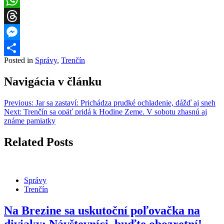
WhatsApp
Threads
Messenger
Posted in
Správy
,
Trenčín
Share
Navigácia v článku
Previous:
Jar sa zastaví: Prichádza prudké ochladenie, dážď aj sneh
Next:
Trenčín sa opäť pridá k Hodine Zeme. V sobotu zhasnú aj
známe pamiatky
Related Posts
Správy
Trenčín
Na Brezine sa uskutoční poľovačka na
diviaky: Návštevníci, buďte obozretní!