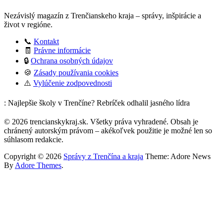
Nezávislý magazín z Trenčianskeho kraja – správy, inšpirácie a
život v regióne.
📞
Kontakt
🧾
Právne informácie
🔒
Ochrana osobných údajov
🍪
Zásady používania cookies
⚠️
Vylúčenie zodpovednosti
: Najlepšie školy v Trenčíne? Rebríček odhalil jasného lídra
© 2026 trencianskykraj.sk. Všetky práva vyhradené. Obsah je
chránený autorským právom – akékoľvek použitie je možné len so
súhlasom redakcie.
Copyright © 2026
Správy z Trenčína a kraja
Theme: Adore News
By
Adore Themes
.