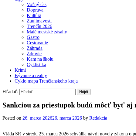
Voľný čas
Doprava
Kultúra
Zaujímavosti
Trenčín 2026
Malé mestské zásahy
Gastro
Cestovanie
Záhrada
Zdravie
Kam na školu
Cyklistika
Krimi
Bývanie a reality
Cyklo mapa Trenčianskeho kraja
Hľadať:
Sankciou za priestupok budú môcť byť aj 
Posted on
26. marca 2026
26. marca 2026
by
Redakcia
Vláda SR v stredu 25. marca 2026 schválila návrh novely zákona o pr