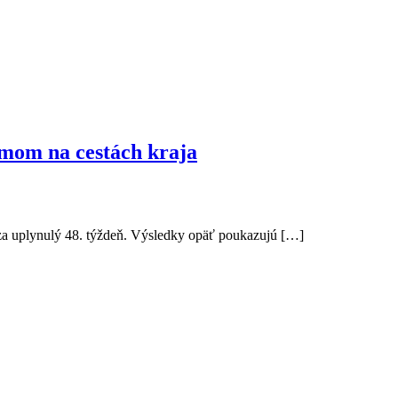
mom na cestách kraja
í za uplynulý 48. týždeň. Výsledky opäť poukazujú […]