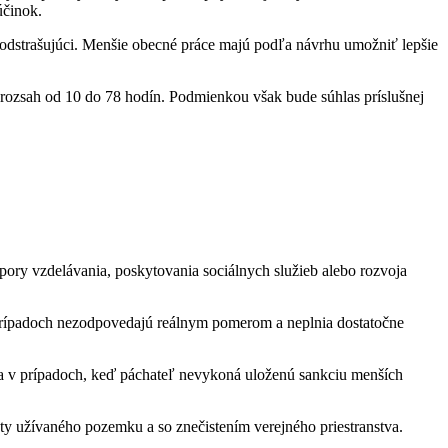
účinok.
 odstrašujúci. Menšie obecné práce majú podľa návrhu umožniť lepšie
rozsah od 10 do 78 hodín. Podmienkou však bude súhlas príslušnej
dpory vzdelávania, poskytovania sociálnych služieb alebo rozvoja
 prípadoch nezodpovedajú reálnym pomerom a neplnia dostatočne
ia v prípadoch, keď páchateľ nevykoná uloženú sankciu menších
ty užívaného pozemku a so znečistením verejného priestranstva.