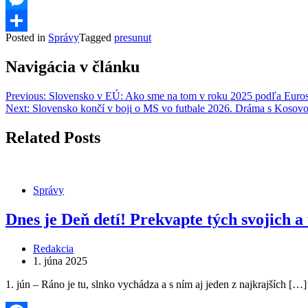
Messenger
Posted in
Správy
Tagged
presunut
Share
Navigácia v článku
Previous:
Slovensko v EÚ: Ako sme na tom v roku 2025 podľa Euros
Next:
Slovensko končí v boji o MS vo futbale 2026. Dráma s Kosov
Related Posts
Správy
Dnes je Deň detí! Prekvapte tých svojich 
Redakcia
1. júna 2025
1. jún – Ráno je tu, slnko vychádza a s ním aj jeden z najkrajších […]