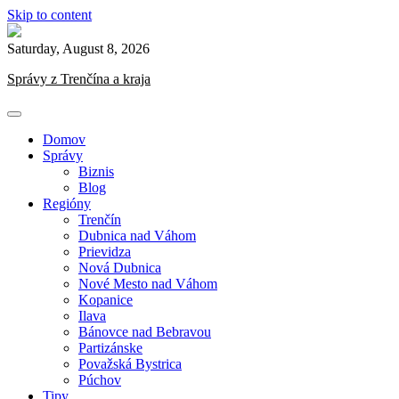
Skip to content
Saturday, August 8, 2026
Správy z Trenčína a kraja
Domov
Správy
Biznis
Blog
Regióny
Trenčín
Dubnica nad Váhom
Prievidza
Nová Dubnica
Nové Mesto nad Váhom
Kopanice
Ilava
Bánovce nad Bebravou
Partizánske
Považská Bystrica
Púchov
Tipy