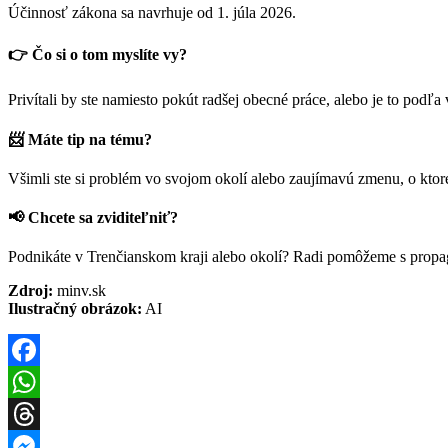
Účinnosť zákona sa navrhuje od 1. júla 2026.
👉 Čo si o tom myslíte vy?
Privítali by ste namiesto pokút radšej obecné práce, alebo je to podľ
📨 Máte tip na tému?
Všimli ste si problém vo svojom okolí alebo zaujímavú zmenu, o ktor
📢 Chcete sa zviditeľniť?
Podnikáte v Trenčianskom kraji alebo okolí? Radi pomôžeme s propag
Zdroj:
minv.sk
Ilustračný obrázok:
AI
Facebook
WhatsApp
Threads