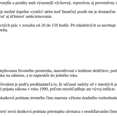
vnejšie a postihy mali výraznejší výchovný, represívny aj preventívny 
 je možné úspešne vymôcť alebo keď finančný postih nie je dostatočne
osť aj účinnosť sankcionovania.
ých prác v rozsahu od 20 do 150 hodín. Pri mladistvých sa navrhuje 
elia.
šovania životného prostredia, starostlivosti o kultúrne dedičstvo, po
ku na odmenu, a to najneskôr do jedného roka.
. Dôvodom je podľa predkladateľa to, že súčasné sadzby už v mnohých
d prijatia zákona v roku 1990, pričom nezohľadňuje ani vývoj inflácie.
 skutkovú podstatu trestného činu marenia výkonu úradného rozhodnut
sť nová skutková podstata priestupku súvisiaca s neudržiavaním čisto