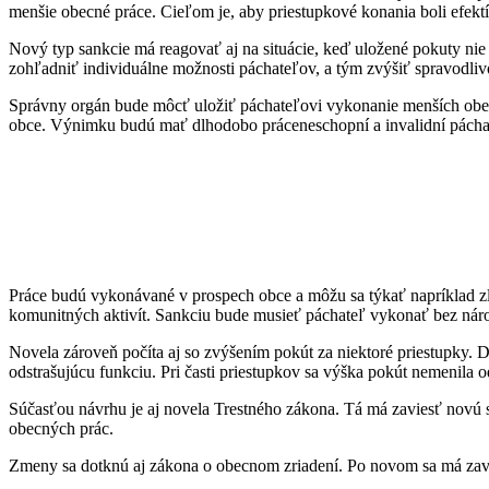
menšie obecné práce. Cieľom je, aby priestupkové konania boli efektí
Nový typ sankcie má reagovať aj na situácie, keď uložené pokuty nie
zohľadniť individuálne možnosti páchateľov, a tým zvýšiť spravodliv
Správny orgán bude môcť uložiť páchateľovi vykonanie menších obecn
obce. Výnimku budú mať dlhodobo práceneschopní a invalidní páchat
Práce budú vykonávané v prospech obce a môžu sa týkať napríklad zlep
komunitných aktivít. Sankciu bude musieť páchateľ vykonať bez náro
Novela zároveň počíta aj so zvýšením pokút za niektoré priestupky
odstrašujúcu funkciu. Pri časti priestupkov sa výška pokút nemenila o
Súčasťou návrhu je aj novela Trestného zákona. Tá má zaviesť novú
obecných prác.
Zmeny sa dotknú aj zákona o obecnom zriadení. Po novom sa má zavie