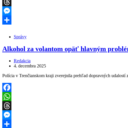
WhatsApp
Threads
Messenger
Share
Správy
Alkohol za volantom opäť hlavným problé
Redakcia
4. decembra 2025
Polícia v Trenčianskom kraji zverejnila prehľad dopravných udalost
Facebook
WhatsApp
Threads
Messenger