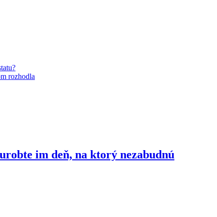
tatu?
om rozhodla
a urobte im deň, na ktorý nezabudnú