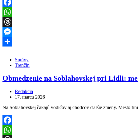
Facebook
WhatsApp
Threads
Messenger
Share
Správy
Trenčín
Obmedzenie na Soblahovskej pri Lidli: men
Redakcia
17. marca 2026
Na Soblahovskej čakajú vodičov aj chodcov ďalšie zmeny. Mesto finiš
Facebook