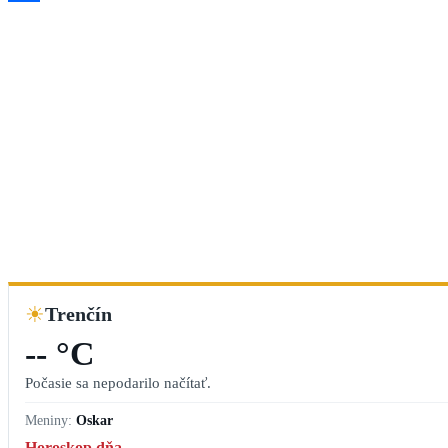
Share
☀
Trenčín
-- °C
Počasie sa nepodarilo načítať.
Meniny:
Oskar
Horoskop dňa →