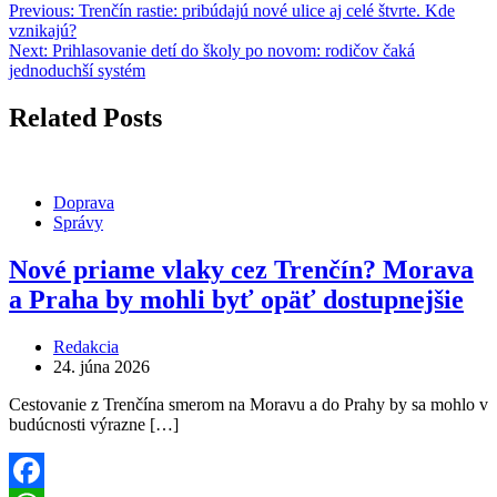
Previous:
Trenčín rastie: pribúdajú nové ulice aj celé štvrte. Kde
vznikajú?
Next:
Prihlasovanie detí do školy po novom: rodičov čaká
jednoduchší systém
Related Posts
Doprava
Správy
Nové priame vlaky cez Trenčín? Morava
a Praha by mohli byť opäť dostupnejšie
Redakcia
24. júna 2026
Cestovanie z Trenčína smerom na Moravu a do Prahy by sa mohlo v
budúcnosti výrazne […]