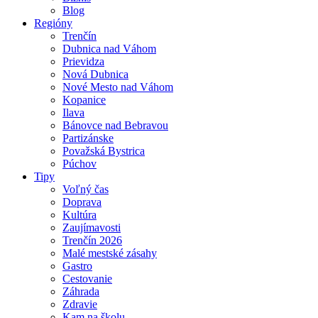
Blog
Regióny
Trenčín
Dubnica nad Váhom
Prievidza
Nová Dubnica
Nové Mesto nad Váhom
Kopanice
Ilava
Bánovce nad Bebravou
Partizánske
Považská Bystrica
Púchov
Tipy
Voľný čas
Doprava
Kultúra
Zaujímavosti
Trenčín 2026
Malé mestské zásahy
Gastro
Cestovanie
Záhrada
Zdravie
Kam na školu