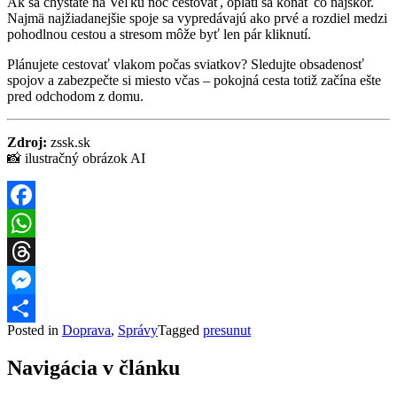
Ak sa chystáte na Veľkú noc cestovať, oplatí sa konať čo najskôr.
Najmä najžiadanejšie spoje sa vypredávajú ako prvé a rozdiel medzi
pohodlnou cestou a stresom môže byť len pár kliknutí.
Plánujete cestovať vlakom počas sviatkov? Sledujte obsadenosť
spojov a zabezpečte si miesto včas – pokojná cesta totiž začína ešte
pred odchodom z domu.
Zdroj:
zssk.sk
📸 ilustračný obrázok AI
Facebook
WhatsApp
Threads
Messenger
Posted in
Doprava
,
Správy
Tagged
presunut
Share
Navigácia v článku