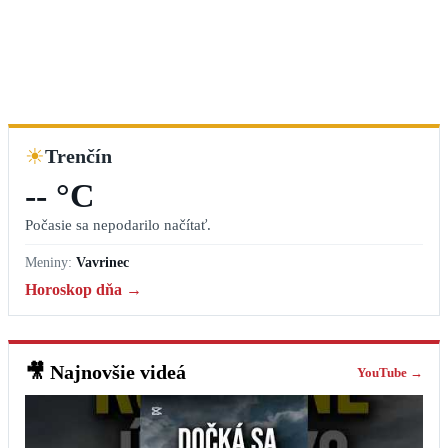
☀
Trenčín
-- °C
Počasie sa nepodarilo načítať.
Meniny:
Vavrinec
Horoskop dňa →
🎥
Najnovšie videá
YouTube →