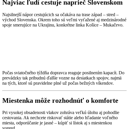
Najviac ľudí cestuje naprieč Slovenskom
Najsilnejší nápor cestujúcich sa očakáva na trase západ – stred –
východ Slovenska. Okrem toho sú veľmi vyťažené aj medzinárodné
spoje smerujúce na Ukrajinu, konkrétne linka Košice – Mukačevo.
Počas sviatočného týždňa dopravca reaguje posilnením kapacít. Do
prevádzky tak pribudnú ďalšie vozne na desiatkach spojov, najmä
na tých, ktoré sú pravidelne plné už počas bežných víkendov.
Miestenka môže rozhodnúť o komforte
Pri vysokej obsadenosti vlakov zohráva veľkú úlohu aj pohodlie
cestovania. Ak nechcete riskovať státie alebo hľadanie voľného
miesta, odporúčanie je jasné – kúpiť si lístok aj s miestenkou
vopred.