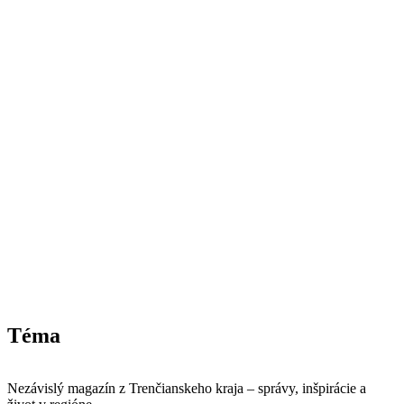
Téma
Nezávislý magazín z Trenčianskeho kraja – správy, inšpirácie a