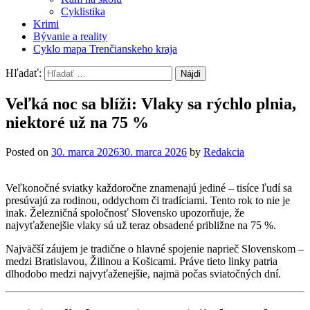
Cyklistika
Krimi
Bývanie a reality
Cyklo mapa Trenčianskeho kraja
Hľadať:
Veľká noc sa blíži: Vlaky sa rýchlo plnia,
niektoré už na 75 %
Posted on
30. marca 2026
30. marca 2026
by
Redakcia
Veľkonočné sviatky každoročne znamenajú jediné – tisíce ľudí sa
presúvajú za rodinou, oddychom či tradíciami. Tento rok to nie je
inak. Železničná spoločnosť Slovensko upozorňuje, že
najvyťaženejšie vlaky sú už teraz obsadené približne na 75 %.
Najväčší záujem je tradične o hlavné spojenie naprieč Slovenskom –
medzi Bratislavou, Žilinou a Košicami. Práve tieto linky patria
dlhodobo medzi najvyťaženejšie, najmä počas sviatočných dní.