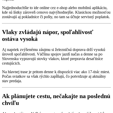
Najjednoduchšie to ide online cez e-shop alebo mobilnú aplikáciu,
kde sú lístky zároveň cenovo najvýhodnejšie. Klasickou možnosťou
zostávajú aj pokladnice či pošty, no tam sa účtuje servisný poplatok.
Vlaky zvládajú nápor, spoľahlivosť
ostáva vysoká
Aj napriek zvýšenému záujmu si železničná doprava drží vysokú
úroveň spoľahlivosti. Väčšina spojov jazdí načas a denne sa po
Slovensku vypravujú stovky vlakov, ktoré prepravia desaťtisíce
cestujúcich.
Na hlavnej trase je pritom denne k dispozícii viac ako 17-tisíc miest.
Počas sviatkov sa však rýchlo zapĺňajú, čo potvrdzuje aj aktuálny
stav predaja.
Ak plánujete cestu, nečakajte na poslednú
chvíľu