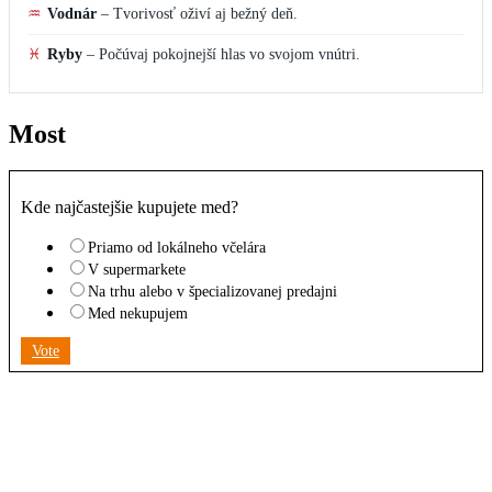
♒
Vodnár
–
Tvorivosť oživí aj bežný deň.
♓
Ryby
–
Počúvaj pokojnejší hlas vo svojom vnútri.
Most
Kde najčastejšie kupujete med?
Priamo od lokálneho včelára
V supermarkete
Na trhu alebo v špecializovanej predajni
Med nekupujem
Vote