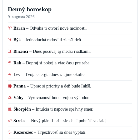
Denný horoskop
9. augusta 2026
♈
Baran
–
Odvaha ti otvorí nové možnosti.
♉
Býk
–
Jednoduchá radosť ti zlepší deň.
♊
Blíženci
–
Dnes počúvaj aj medzi riadkami.
♋
Rak
–
Dopraj si pokoj a viac času pre seba.
♌
Lev
–
Tvoja energia dnes zaujme okolie.
♍
Panna
–
Uprac si priority a deň bude ľahší.
♎
Váhy
–
Vyrovnanosť bude tvojou výhodou.
♏
Škorpión
–
Intuícia ti napovie správny smer.
♐
Strelec
–
Nový plán ti prinesie chuť pohnúť sa ďalej.
♑
Kozorožec
–
Trpezlivosť sa dnes vyplatí.