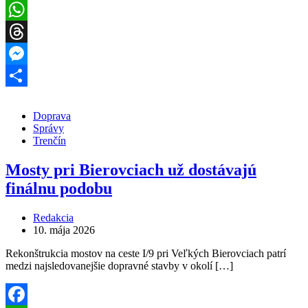
Facebook
WhatsApp
Threads
Messenger
Share
Doprava
Správy
Trenčín
Mosty pri Bierovciach už dostávajú
finálnu podobu
Redakcia
10. mája 2026
Rekonštrukcia mostov na ceste I/9 pri Veľkých Bierovciach patrí
medzi najsledovanejšie dopravné stavby v okolí […]