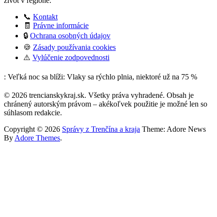
život v regióne.
📞
Kontakt
🧾
Právne informácie
🔒
Ochrana osobných údajov
🍪
Zásady používania cookies
⚠️
Vylúčenie zodpovednosti
: Veľká noc sa blíži: Vlaky sa rýchlo plnia, niektoré už na 75 %
© 2026 trencianskykraj.sk. Všetky práva vyhradené. Obsah je
chránený autorským právom – akékoľvek použitie je možné len so
súhlasom redakcie.
Copyright © 2026
Správy z Trenčína a kraja
Theme: Adore News
By
Adore Themes
.