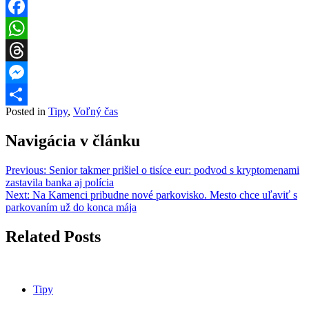
Facebook
WhatsApp
Threads
Messenger
Posted in
Tipy
,
Voľný čas
Share
Navigácia v článku
Previous:
Senior takmer prišiel o tisíce eur: podvod s kryptomenami
zastavila banka aj polícia
Next:
Na Kamenci pribudne nové parkovisko. Mesto chce uľaviť s
parkovaním už do konca mája
Related Posts
Tipy