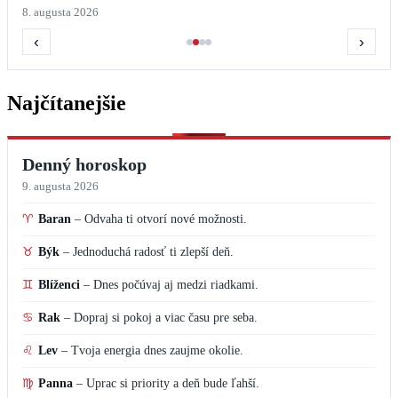
8. augusta 2026
‹
›
Najčítanejšie
Denný horoskop
9. augusta 2026
♈
Baran
–
Odvaha ti otvorí nové možnosti.
♉
Býk
–
Jednoduchá radosť ti zlepší deň.
♊
Blíženci
–
Dnes počúvaj aj medzi riadkami.
♋
Rak
–
Dopraj si pokoj a viac času pre seba.
♌
Lev
–
Tvoja energia dnes zaujme okolie.
♍
Panna
–
Uprac si priority a deň bude ľahší.