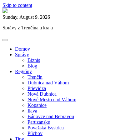
Skip to content
Sunday, August 9, 2026
Správy z Trenčína a kraja
Domov
Správy
Biznis
Blog
Regióny
Trenčín
Dubnica nad Váhom
Prievidza
Nová Dubnica
Nové Mesto nad Váhom
Kopanice
Ilava
Bánovce nad Bebravou
Partizánske
Považská Bystrica
Púchov
Tipy