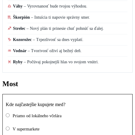
♎
Váhy
–
Vyrovnanosť bude tvojou výhodou.
♏
Škorpión
–
Intuícia ti napovie správny smer.
♐
Strelec
–
Nový plán ti prinesie chuť pohnúť sa ďalej.
♑
Kozorožec
–
Trpezlivosť sa dnes vyplatí.
♒
Vodnár
–
Tvorivosť oživí aj bežný deň.
♓
Ryby
–
Počúvaj pokojnejší hlas vo svojom vnútri.
Most
Kde najčastejšie kupujete med?
Priamo od lokálneho včelára
V supermarkete