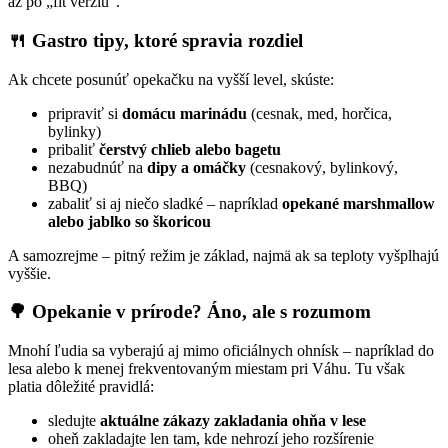
až po „fit verziu“.
🍴 Gastro tipy, ktoré spravia rozdiel
Ak chcete posunúť opekačku na vyšší level, skúste:
pripraviť si
domácu marinádu
(cesnak, med, horčica,
bylinky)
pribaliť
čerstvý chlieb alebo bagetu
nezabudnúť na
dipy a omáčky
(cesnakový, bylinkový,
BBQ)
zabaliť si aj niečo sladké – napríklad
opekané marshmallow
alebo jablko so škoricou
A samozrejme – pitný režim je základ, najmä ak sa teploty vyšplhajú
vyššie.
🌳 Opekanie v prírode? Áno, ale s rozumom
Mnohí ľudia sa vyberajú aj mimo oficiálnych ohnísk – napríklad do
lesa alebo k menej frekventovaným miestam pri Váhu. Tu však
platia dôležité pravidlá:
sledujte
aktuálne zákazy zakladania ohňa v lese
oheň zakladajte len tam, kde nehrozí jeho rozšírenie