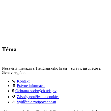
Téma
Nezávislý magazín z Trenčianskeho kraja – správy, inšpirácie a
život v regióne.
📞
Kontakt
🧾
Právne informácie
🔒
Ochrana osobných údajov
🍪
Zásady používania cookies
⚠️
Vylúčenie zodpovednosti