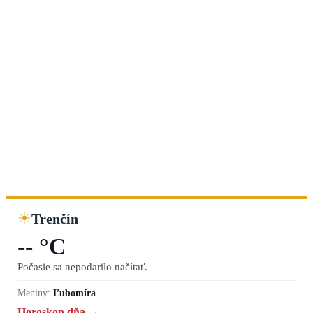
☀
Trenčín
-- °C
Počasie sa nepodarilo načítať.
Meniny:
Ľubomíra
Horoskop dňa →