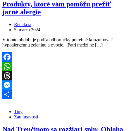
Produkty, ktoré vám pomôžu prežiť
jarné alergie
Redakcia
5. marca 2024
V tomto období je podľa odborníčky potrebné konzumovať
hypoalergénnu zeleninu a ovocie. „Patrí medzi ne […]
Facebook
WhatsApp
Threads
Messenger
Share
Tipy
Zaujímavosti
Nad Trenčínom sa rozžiari spln: Obloha