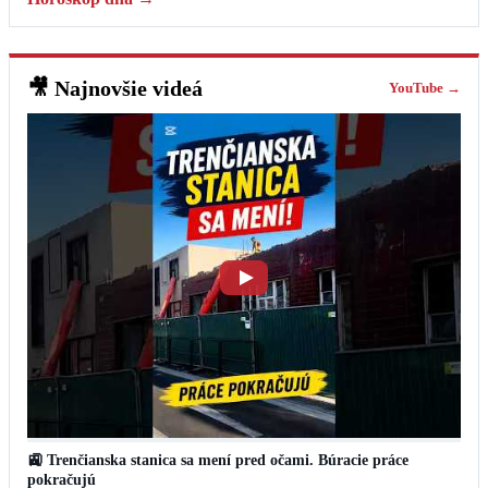
🎥
Najnovšie videá
YouTube →
🚉 Trenčianska stanica sa mení pred očami. Búracie práce
pokračujú