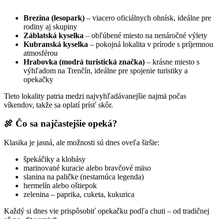
Brezina (lesopark)
– viacero oficiálnych ohnísk, ideálne pre
rodiny aj skupiny
Záblatská kyselka
– obľúbené miesto na nenáročné výlety
Kubranská kyselka
– pokojná lokalita v prírode s príjemnou
atmosférou
Hrabovka (modrá turistická značka)
– krásne miesto s
výhľadom na Trenčín, ideálne pre spojenie turistiky a
opekačky
Tieto lokality patria medzi najvyhľadávanejšie najmä počas
víkendov, takže sa oplatí prísť skôr.
🍖 Čo sa najčastejšie opeká?
Klasika je jasná, ale možnosti sú dnes oveľa širšie:
špekáčiky a klobásy
marinované kuracie alebo bravčové mäso
slanina na paličke (nestarnúca legenda)
hermelín alebo oštiepok
zelenina – paprika, cuketa, kukurica
Každý si dnes vie prispôsobiť opekačku podľa chuti – od tradičnej