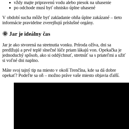
vždy majte pripravenú vodu alebo piesok na uhasenie
po odchode musí byť ohnisko úplne uhasené
V období sucha môže byť zakladanie ohňa úplne zakázané – tieto
informácie pravidelne zverejňujú príslušné orgány.
🌞 Jar je ideálny čas
Jar je ako stvorená na stretnutia vonku. Príroda ožíva, dni sa
predlžujú a prvé teplé slnečné lúče priam lákajú von. Opekačka je
jednoduchý spôsob, ako si oddýchnuť, stretnúť sa s priateľmi a užiť
si voľné dni naplno.
Máte svoj tajný tip na miesto v okolí Trenčína, kde sa dá dobre
opekať? Podeľte sa oň – možno práve vaše miesto objavia ďalší.