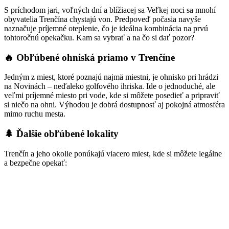
S príchodom jari, voľných dní a blížiacej sa Veľkej noci sa mnohí
obyvatelia Trenčína chystajú von. Predpoveď počasia navyše
naznačuje príjemné oteplenie, čo je ideálna kombinácia na prvú
tohtoročnú opekačku. Kam sa vybrať a na čo si dať pozor?
🔥 Obľúbené ohniská priamo v Trenčíne
Jedným z miest, ktoré poznajú najmä miestni, je ohnisko pri hrádzi
na Novinách – neďaleko golfového ihriska. Ide o jednoduché, ale
veľmi príjemné miesto pri vode, kde si môžete posedieť a pripraviť
si niečo na ohni. Výhodou je dobrá dostupnosť aj pokojná atmosféra
mimo ruchu mesta.
🌲 Ďalšie obľúbené lokality
Trenčín a jeho okolie ponúkajú viacero miest, kde si môžete legálne
a bezpečne opekať: