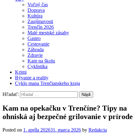
Voľný čas
Doprava
Kultúra
Zaujímavosti
Trenčín 2026
Malé mestské zásahy
Gastro
Cestovanie
Záhrada
Zdravie
Kam na školu
Cyklistika
Krimi
Bývanie a reality
Cyklo mapa Trenčianskeho kraja
Hľadať:
Kam na opekačku v Trenčíne? Tipy na
ohniská aj bezpečné grilovanie v prírode
Posted on
1. apríla 2026
31. marca 2026
by
Redakcia