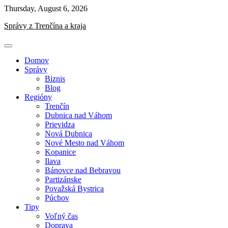
Skip
Thursday, August 6, 2026
to
Správy z Trenčína a kraja
content
Domov
Správy
Biznis
Blog
Regióny
Trenčín
Dubnica nad Váhom
Prievidza
Nová Dubnica
Nové Mesto nad Váhom
Kopanice
Ilava
Bánovce nad Bebravou
Partizánske
Považská Bystrica
Púchov
Tipy
Voľný čas
Doprava