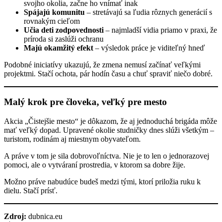
svojho okolia, začne ho vnímať inak
Spájajú komunitu
– stretávajú sa ľudia rôznych generácií s
rovnakým cieľom
Učia deti zodpovednosti
– najmladší vidia priamo v praxi, že
príroda si zaslúži ochranu
Majú okamžitý efekt
– výsledok práce je viditeľný hneď
Podobné iniciatívy ukazujú, že zmena nemusí začínať veľkými
projektmi. Stačí ochota, pár hodín času a chuť spraviť niečo dobré.
Malý krok pre človeka, veľký pre mesto
Akcia „Čistejšie mesto“ je dôkazom, že aj jednoduchá brigáda môže
mať veľký dopad. Upravené okolie studničky dnes slúži všetkým –
turistom, rodinám aj miestnym obyvateľom.
A práve v tom je sila dobrovoľníctva. Nie je to len o jednorazovej
pomoci, ale o vytváraní prostredia, v ktorom sa dobre žije.
Možno práve nabudúce budeš medzi tými, ktorí priložia ruku k
dielu. Stačí prísť.
Zdroj:
dubnica.eu