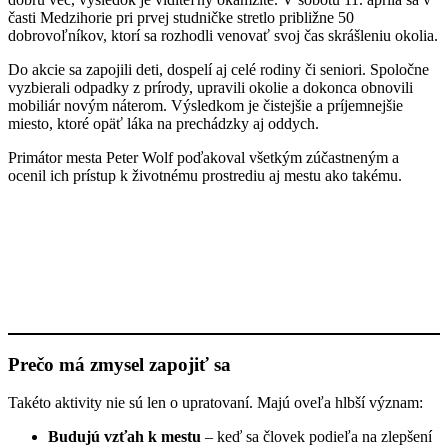
časti Medzihorie pri prvej studničke stretlo približne 50
dobrovoľníkov, ktorí sa rozhodli venovať svoj čas skrášleniu okolia.
Do akcie sa zapojili deti, dospelí aj celé rodiny či seniori. Spoločne
vyzbierali odpadky z prírody, upravili okolie a dokonca obnovili
mobiliár novým náterom. Výsledkom je čistejšie a príjemnejšie
miesto, ktoré opäť láka na prechádzky aj oddych.
Primátor mesta Peter Wolf poďakoval všetkým zúčastneným a
ocenil ich prístup k životnému prostrediu aj mestu ako takému.
Prečo má zmysel zapojiť sa
Takéto aktivity nie sú len o upratovaní. Majú oveľa hlbší význam:
Budujú vzťah k mestu
– keď sa človek podieľa na zlepšení