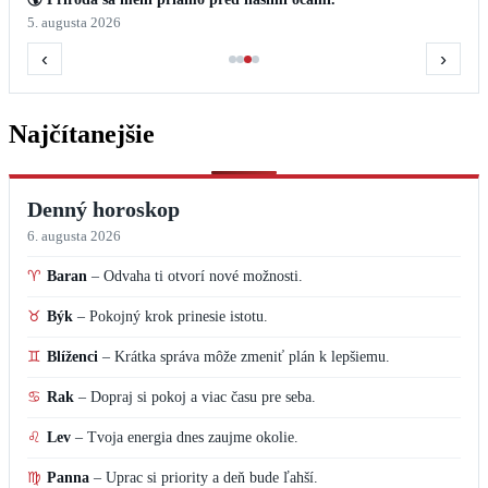
5. augusta 2026
‹
›
Najčítanejšie
Denný horoskop
6. augusta 2026
♈
Baran
–
Odvaha ti otvorí nové možnosti.
♉
Býk
–
Pokojný krok prinesie istotu.
♊
Blíženci
–
Krátka správa môže zmeniť plán k lepšiemu.
♋
Rak
–
Dopraj si pokoj a viac času pre seba.
♌
Lev
–
Tvoja energia dnes zaujme okolie.
♍
Panna
–
Uprac si priority a deň bude ľahší.