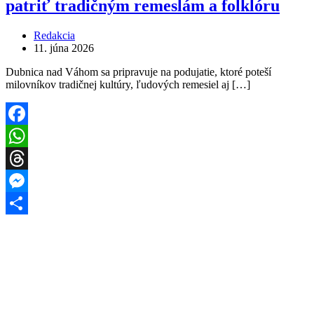
patriť tradičným remeslám a folklóru
Redakcia
11. júna 2026
Dubnica nad Váhom sa pripravuje na podujatie, ktoré poteší
milovníkov tradičnej kultúry, ľudových remesiel aj […]
Facebook
WhatsApp
Threads
Messenger
Share