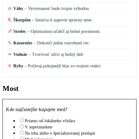
♎
Váhy
–
Vyrovnanosť bude tvojou výhodou.
♏
Škorpión
–
Intuícia ti napovie správny smer.
♐
Strelec
–
Optimizmus uľahčí aj bežné povinnosti.
♑
Kozorožec
–
Dokonči jednu rozrobenú vec.
♒
Vodnár
–
Tvorivosť oživí aj bežný deň.
♓
Ryby
–
Počúvaj pokojnejší hlas vo svojom vnútri.
Most
Kde najčastejšie kupujete med?
Priamo od lokálneho včelára
V supermarkete
Na trhu alebo v špecializovanej predajni