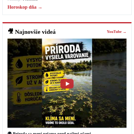
Horoskop dňa →
🎥
Najnovšie videá
YouTube →
🌍 Príroda sa mení priamo pred našimi očami.