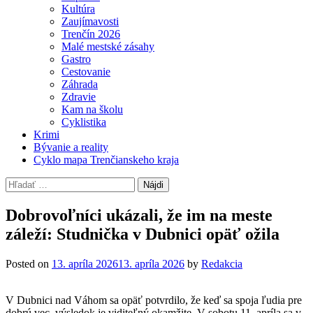
Kultúra
Zaujímavosti
Trenčín 2026
Malé mestské zásahy
Gastro
Cestovanie
Záhrada
Zdravie
Kam na školu
Cyklistika
Krimi
Bývanie a reality
Cyklo mapa Trenčianskeho kraja
Hľadať:
Dobrovoľníci ukázali, že im na meste
záleží: Studnička v Dubnici opäť ožila
Posted on
13. apríla 2026
13. apríla 2026
by
Redakcia
V Dubnici nad Váhom sa opäť potvrdilo, že keď sa spoja ľudia pre
dobrú vec, výsledok je viditeľný okamžite. V sobotu 11. apríla sa v