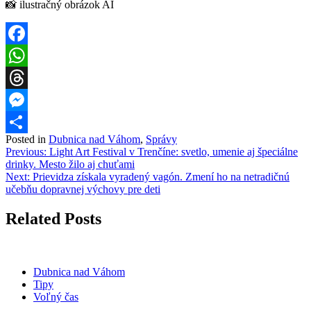
📸 ilustračný obrázok AI
Facebook
WhatsApp
Threads
Messenger
Posted in
Dubnica nad Váhom
,
Správy
Share
Navigácia
Previous:
Light Art Festival v Trenčíne: svetlo, umenie aj špeciálne
drinky. Mesto žilo aj chuťami
v
Next:
Prievidza získala vyradený vagón. Zmení ho na netradičnú
článku
učebňu dopravnej výchovy pre deti
Related Posts
Dubnica nad Váhom
Tipy
Voľný čas