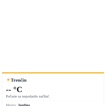
☀
Trenčín
-- °C
Počasie sa nepodarilo načítať.
Meniny:
Jozefína