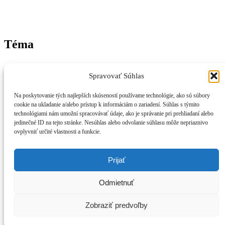
Téma
Spravovať Súhlas
Nezávislý magazín z Trenčianskeho kraja – správy, inšpirácie a
život v regióne.
Na poskytovanie tých najlepších skúseností používame technológie, ako sú súbory
cookie na ukladanie a/alebo prístup k informáciám o zariadení. Súhlas s týmito
📞
Kontakt
technológiami nám umožní spracovávať údaje, ako je správanie pri prehliadaní alebo
🧾
Právne informácie
jedinečné ID na tejto stránke. Nesúhlas alebo odvolanie súhlasu môže nepriaznivo
🔒
Ochrana osobných údajov
ovplyvniť určité vlastnosti a funkcie.
🍪
Zásady používania cookies
⚠️
Vylúčenie zodpovednosti
Prijať
:
© 2026 trencianskykraj.sk. Všetky práva vyhradené. Obsah je
Odmietnuť
Dobrovoľníci
chránený autorským právom – akékoľvek použitie je možné len so
ukázali,
súhlasom redakcie.
že
Zobraziť predvoľby
im
Copyright © 2026
Správy z Trenčína a kraja
Theme: Adore News
na
By
Adore Themes
.