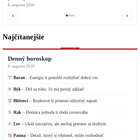
8. augusta 2026
‹
›
Najčítanejšie
Denný horoskop
8. augusta 2026
♈
Baran
–
Energia ti pomôže rozhýbať dobrú vec.
♉
Býk
–
Drž sa toho, čo má pevný základ.
♊
Blíženci
–
Rozhovor ti prinesie užitočný nápad.
♋
Rak
–
Domáca pohoda ti dodá rovnováhu.
♌
Lev
–
Ukáž iniciatívu, ale nechaj priestor aj druhým.
♍
Panna
–
Detail, ktorý si všimneš, môže rozhodnúť.