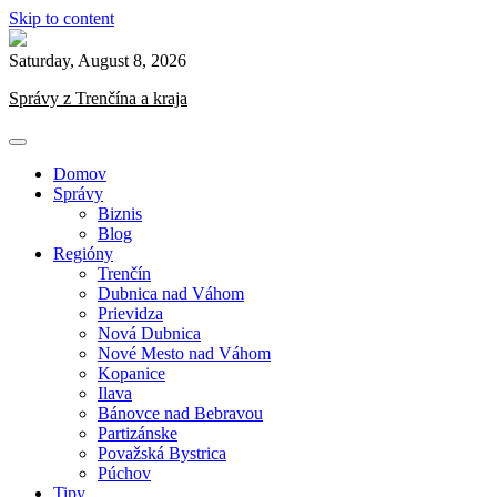
Skip to content
Saturday, August 8, 2026
Správy z Trenčína a kraja
Domov
Správy
Biznis
Blog
Regióny
Trenčín
Dubnica nad Váhom
Prievidza
Nová Dubnica
Nové Mesto nad Váhom
Kopanice
Ilava
Bánovce nad Bebravou
Partizánske
Považská Bystrica
Púchov
Tipy