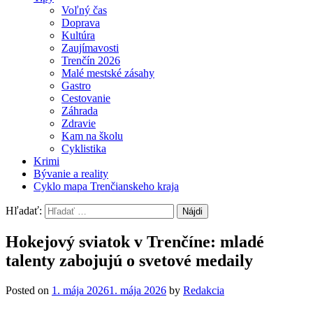
Voľný čas
Doprava
Kultúra
Zaujímavosti
Trenčín 2026
Malé mestské zásahy
Gastro
Cestovanie
Záhrada
Zdravie
Kam na školu
Cyklistika
Krimi
Bývanie a reality
Cyklo mapa Trenčianskeho kraja
Hľadať:
Hokejový sviatok v Trenčíne: mladé
talenty zabojujú o svetové medaily
Posted on
1. mája 2026
1. mája 2026
by
Redakcia