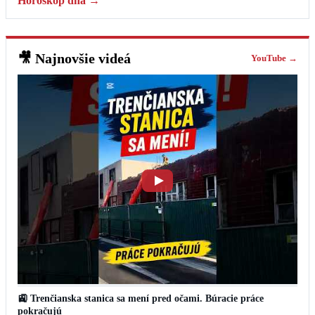
Horoskop dňa →
🎥
Najnovšie videá
YouTube →
🚉 Trenčianska stanica sa mení pred očami. Búracie práce
pokračujú