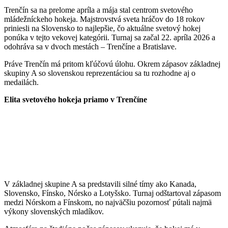
Trenčín sa na prelome apríla a mája stal centrom svetového
mládežníckeho hokeja. Majstrovstvá sveta hráčov do 18 rokov
priniesli na Slovensko to najlepšie, čo aktuálne svetový hokej
ponúka v tejto vekovej kategórii. Turnaj sa začal 22. apríla 2026 a
odohráva sa v dvoch mestách – Trenčíne a Bratislave.
Práve Trenčín má pritom kľúčovú úlohu. Okrem zápasov základnej
skupiny A so slovenskou reprezentáciou sa tu rozhodne aj o
medailách.
Elita svetového hokeja priamo v Trenčíne
V základnej skupine A sa predstavili silné tímy ako Kanada,
Slovensko, Fínsko, Nórsko a Lotyšsko. Turnaj odštartoval zápasom
medzi Nórskom a Fínskom, no najväčšiu pozornosť pútali najmä
výkony slovenských mladíkov.