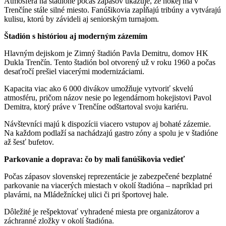
Atmosféra na štadióne počas zápasov ukazuje, že hokej má v
Trenčíne stále silné miesto. Fanúšikovia zapĺňajú tribúny a vytvárajú
kulisu, ktorú by závideli aj seniorským turnajom.
Štadión s históriou aj moderným zázemím
Hlavným dejiskom je Zimný štadión Pavla Demitru, domov HK
Dukla Trenčín. Tento štadión bol otvorený už v roku 1960 a počas
desaťročí prešiel viacerými modernizáciami.
Kapacita viac ako 6 000 divákov umožňuje vytvoriť skvelú
atmosféru, pričom názov nesie po legendárnom hokejistovi Pavol
Demitra, ktorý práve v Trenčíne odštartoval svoju kariéru.
Návštevníci majú k dispozícii viacero vstupov aj bohaté zázemie.
Na každom podlaží sa nachádzajú gastro zóny a spolu je v štadióne
až šesť bufetov.
Parkovanie a doprava: čo by mali fanúšikovia vedieť
Počas zápasov slovenskej reprezentácie je zabezpečené bezplatné
parkovanie na viacerých miestach v okolí štadióna – napríklad pri
plavárni, na Mládežníckej ulici či pri športovej hale.
Dôležité je rešpektovať vyhradené miesta pre organizátorov a
záchranné zložky v okolí štadióna.