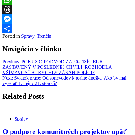
WhatsApp
Threads
Messenger
Posted in
Správy
,
Trenčín
Share
Navigácia v článku
Previous:
POKUS O PODVOD ZA 20-TISÍC EUR
ZASTAVENÝ V POSLEDNEJ CHVÍLI: ROZHODLA
VŠÍMAVOSŤ AJ RÝCHLY ZÁSAH POLÍCIE
Next:
Sviatok práce: Od sprievodov k realite dneška. Ako by mal
vyzerať 1. máj v 21. storočí?
Related Posts
Správy
O podpore komunitných projektov opäť