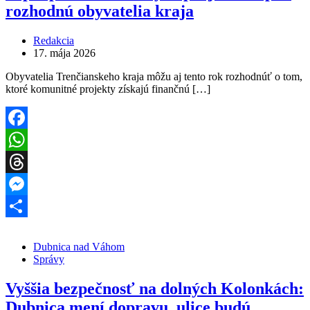
rozhodnú obyvatelia kraja
Redakcia
17. mája 2026
Obyvatelia Trenčianskeho kraja môžu aj tento rok rozhodnúť o tom,
ktoré komunitné projekty získajú finančnú […]
Facebook
WhatsApp
Threads
Messenger
Share
Dubnica nad Váhom
Správy
Vyššia bezpečnosť na dolných Kolonkách:
Dubnica mení dopravu, ulice budú