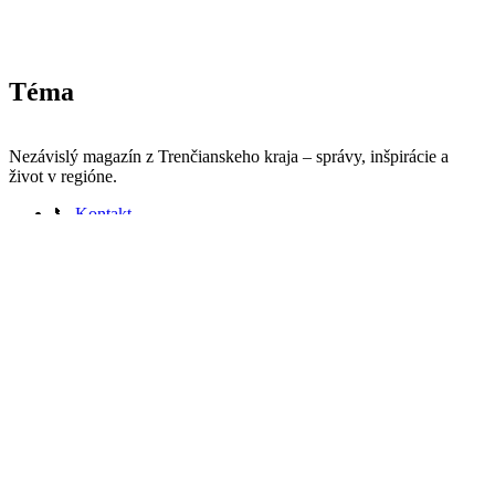
Téma
Nezávislý magazín z Trenčianskeho kraja – správy, inšpirácie a
život v regióne.
📞
Kontakt
🧾
Právne informácie
🔒
Ochrana osobných údajov
🍪
Zásady používania cookies
⚠️
Vylúčenie zodpovednosti
: Hokejový sviatok v Trenčíne: mladé talenty zabojujú o svetové
medaily
© 2026 trencianskykraj.sk. Všetky práva vyhradené. Obsah je
chránený autorským právom – akékoľvek použitie je možné len so
súhlasom redakcie.
Copyright © 2026
Správy z Trenčína a kraja
Theme: Adore News