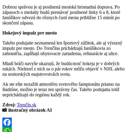
Dobrou správou je aj posilnená mestská hromadná doprava. Po
zápasoch o medaily budú premávať posilnené linky 6 a 8, ktoré
fanúšikov odvezú do rôznych častí mesta približne 15 minút po
skončení zápasu.
Hokejový impulz pre mesto
Takéto podujatie neznamená len športový zážitok, ale aj výrazný
impulz pre mesto. Do Trenčína prichádzajú fanúšikovia zo
zahraničia, zapĺňajú ubytovacie zariadenia, reštaurácie aj ulice.
Mladí hráči navyše ukazujú, že budúcnosť hokeja je v dobrých
rukách. Niektorí z nich sa o pár rokov môžu objaviť v NHL alebo
na seniorských majstrovstvách sveta.
Ak ste ešte nezažili atmosféru svetového šampionátu priamo na
štadióne, možno je teraz ten správny čas. Takéto podujatia totiž
neprichádzajú do regiónu každý rok.
Zdroj:
Trenčín.sk
📸 ilustračný obrázok AI
Facebook