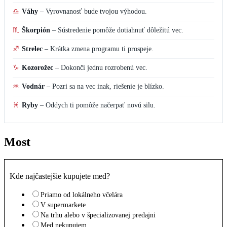
♎
Váhy
–
Vyrovnanosť bude tvojou výhodou.
♏
Škorpión
–
Sústredenie pomôže dotiahnuť dôležitú vec.
♐
Strelec
–
Krátka zmena programu ti prospeje.
♑
Kozorožec
–
Dokonči jednu rozrobenú vec.
♒
Vodnár
–
Pozri sa na vec inak, riešenie je blízko.
♓
Ryby
–
Oddych ti pomôže načerpať novú silu.
Most
Kde najčastejšie kupujete med?
Priamo od lokálneho včelára
V supermarkete
Na trhu alebo v špecializovanej predajni
Med nekupujem