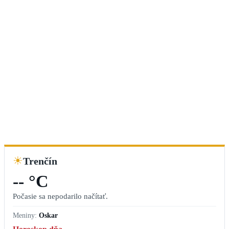
☀
Trenčín
-- °C
Počasie sa nepodarilo načítať.
Meniny:
Oskar