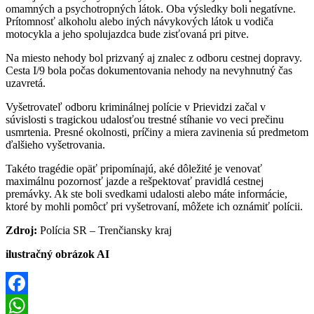
omamných a psychotropných látok. Oba výsledky boli negatívne.
Prítomnosť alkoholu alebo iných návykových látok u vodiča
motocykla a jeho spolujazdca bude zisťovaná pri pitve.
Na miesto nehody bol prizvaný aj znalec z odboru cestnej dopravy.
Cesta I/9 bola počas dokumentovania nehody na nevyhnutný čas
uzavretá.
Vyšetrovateľ odboru kriminálnej polície v Prievidzi začal v
súvislosti s tragickou udalosťou trestné stíhanie vo veci prečinu
usmrtenia. Presné okolnosti, príčiny a miera zavinenia sú predmetom
ďalšieho vyšetrovania.
Takéto tragédie opäť pripomínajú, aké dôležité je venovať
maximálnu pozornosť jazde a rešpektovať pravidlá cestnej
premávky. Ak ste boli svedkami udalosti alebo máte informácie,
ktoré by mohli pomôcť pri vyšetrovaní, môžete ich oznámiť polícii.
Zdroj:
Polícia SR – Trenčiansky kraj
ilustračný obrázok AI
Facebook