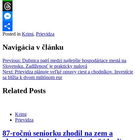
WhatsApp
Threads
Messenger
Posted in
Krimi
,
Prievidza
Share
Navigácia v článku
Previous:
Dubnica patrí medzi najlepšie hospodáriace mestá na
Slovensku. Zadlženosť je prakticky nulová
Next:
Prievidza plánuje veľké opravy ciest a chodníkov. Investície
sa blížia k dvom miliónom eur
Related Posts
Krimi
Prievidza
87-ročnú seniorku zhodil na zem a