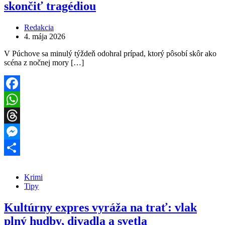
skončiť tragédiou
Redakcia
4. mája 2026
V Púchove sa minulý týždeň odohral prípad, ktorý pôsobí skôr ako
scéna z nočnej mory […]
Facebook
WhatsApp
Threads
Messenger
Share
Krimi
Tipy
Kultúrny expres vyráža na trať: vlak
plný hudby, divadla a svetla