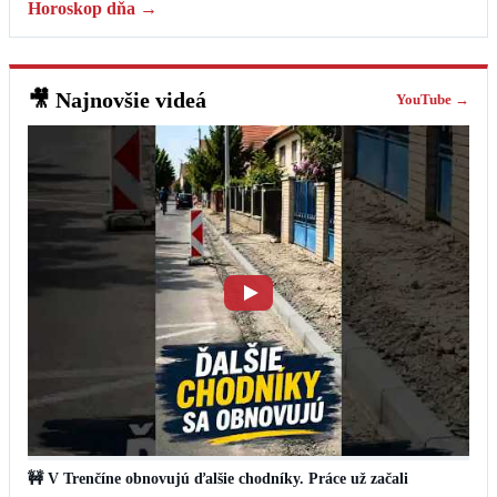
Horoskop dňa →
🎥
Najnovšie videá
YouTube →
🚧 V Trenčíne obnovujú ďalšie chodníky. Práce už začali