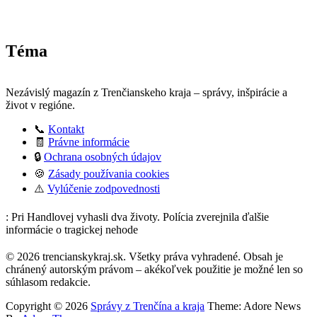
Téma
Nezávislý magazín z Trenčianskeho kraja – správy, inšpirácie a
život v regióne.
📞
Kontakt
🧾
Právne informácie
🔒
Ochrana osobných údajov
🍪
Zásady používania cookies
⚠️
Vylúčenie zodpovednosti
: Pri Handlovej vyhasli dva životy. Polícia zverejnila ďalšie
informácie o tragickej nehode
© 2026 trencianskykraj.sk. Všetky práva vyhradené. Obsah je
chránený autorským právom – akékoľvek použitie je možné len so
súhlasom redakcie.
Copyright © 2026
Správy z Trenčína a kraja
Theme: Adore News