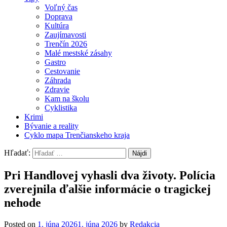
Voľný čas
Doprava
Kultúra
Zaujímavosti
Trenčín 2026
Malé mestské zásahy
Gastro
Cestovanie
Záhrada
Zdravie
Kam na školu
Cyklistika
Krimi
Bývanie a reality
Cyklo mapa Trenčianskeho kraja
Hľadať:
Pri Handlovej vyhasli dva životy. Polícia
zverejnila ďalšie informácie o tragickej
nehode
Posted on
1. júna 2026
1. júna 2026
by
Redakcia