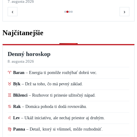
7. augusta 2026
‹
›
Najčítanejšie
Denný horoskop
8. augusta 2026
♈
Baran
–
Energia ti pomôže rozhýbať dobrú vec.
♉
Býk
–
Drž sa toho, čo má pevný základ.
♊
Blíženci
–
Rozhovor ti prinesie užitočný nápad.
♋
Rak
–
Domáca pohoda ti dodá rovnováhu.
♌
Lev
–
Ukáž iniciatívu, ale nechaj priestor aj druhým.
♍
Panna
–
Detail, ktorý si všimneš, môže rozhodnúť.