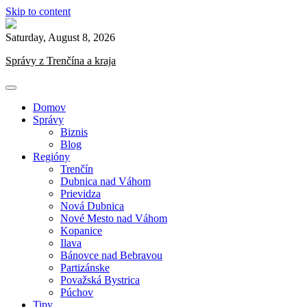
Skip to content
Saturday, August 8, 2026
Správy z Trenčína a kraja
Domov
Správy
Biznis
Blog
Regióny
Trenčín
Dubnica nad Váhom
Prievidza
Nová Dubnica
Nové Mesto nad Váhom
Kopanice
Ilava
Bánovce nad Bebravou
Partizánske
Považská Bystrica
Púchov
Tipy