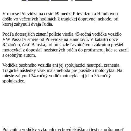
V okrese Prievidza na ceste I/9 medzi Prievidzou a Handlovou
došlo vo večerných hodinách k tragickej dopravnej nehode, pri
ktorej zahynuli dvaja ľudia.
Podľa doterajších zistení polície viedla 45-ročná vodička vozidlo
VW Passat v smere od Prievidze na Handlovú. V katastri obce
Ráztočno, časť Banská, pri prejazde ľavotočivou zákrutou prešiel
motocykel z doposiaľ nezistených príčin do protismeru, kde sa zrazil
s osobným autom.
Vodička osobného vozidla ani jej spolujazdci neutrpeli zranenia.
Tragické následky však mala nehoda pre posádku motocykla. Na
mieste zahynul 34-ročný vodič motocykla aj jeho 35-ročný
spolujazdec.
Policajti u vodičky vykonali dychovú skúšku aj test na prítomnosť