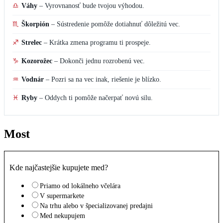
♎
Váhy
–
Vyrovnanosť bude tvojou výhodou.
♏
Škorpión
–
Sústredenie pomôže dotiahnuť dôležitú vec.
♐
Strelec
–
Krátka zmena programu ti prospeje.
♑
Kozorožec
–
Dokonči jednu rozrobenú vec.
♒
Vodnár
–
Pozri sa na vec inak, riešenie je blízko.
♓
Ryby
–
Oddych ti pomôže načerpať novú silu.
Most
Kde najčastejšie kupujete med?
Priamo od lokálneho včelára
V supermarkete
Na trhu alebo v špecializovanej predajni
Med nekupujem