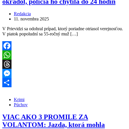
okradol, polícia ho chytila do 24 hodín
Redakcia
11. novembra 2025
V Prievidzi sa odohral prípad, ktorý poriadne otriasol verejnosťou.
V piatok popoludní sa 55-ročný muž […]
Facebook
WhatsApp
Threads
Messenger
Share
Krimi
Púchov
VIAC AKO 3 PROMILE ZA
VOLANTOM: Jazda, ktorá mohla