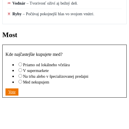
♒
Vodnár
–
Tvorivosť oživí aj bežný deň.
♓
Ryby
–
Počúvaj pokojnejší hlas vo svojom vnútri.
Most
Kde najčastejšie kupujete med?
Priamo od lokálneho včelára
V supermarkete
Na trhu alebo v špecializovanej predajni
Med nekupujem
Vote