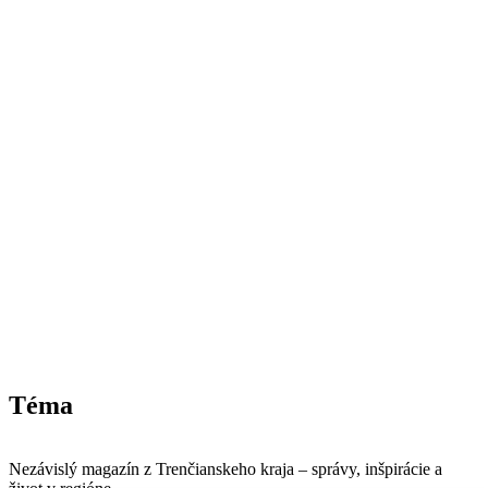
Téma
Nezávislý magazín z Trenčianskeho kraja – správy, inšpirácie a