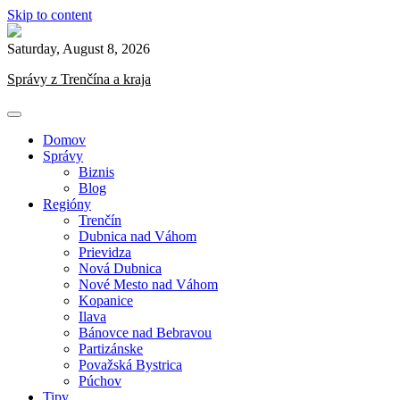
Skip to content
Saturday, August 8, 2026
Správy z Trenčína a kraja
Domov
Správy
Biznis
Blog
Regióny
Trenčín
Dubnica nad Váhom
Prievidza
Nová Dubnica
Nové Mesto nad Váhom
Kopanice
Ilava
Bánovce nad Bebravou
Partizánske
Považská Bystrica
Púchov
Tipy