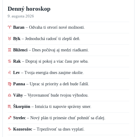
Denný horoskop
9. augusta 2026
♈
Baran
–
Odvaha ti otvorí nové možnosti.
♉
Býk
–
Jednoduchá radosť ti zlepší deň.
♊
Blíženci
–
Dnes počúvaj aj medzi riadkami.
♋
Rak
–
Dopraj si pokoj a viac času pre seba.
♌
Lev
–
Tvoja energia dnes zaujme okolie.
♍
Panna
–
Uprac si priority a deň bude ľahší.
♎
Váhy
–
Vyrovnanosť bude tvojou výhodou.
♏
Škorpión
–
Intuícia ti napovie správny smer.
♐
Strelec
–
Nový plán ti prinesie chuť pohnúť sa ďalej.
♑
Kozorožec
–
Trpezlivosť sa dnes vyplatí.