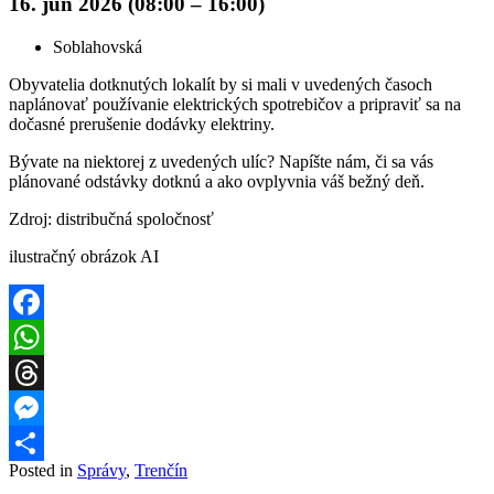
16. jún 2026 (08:00 – 16:00)
Soblahovská
Obyvatelia dotknutých lokalít by si mali v uvedených časoch
naplánovať používanie elektrických spotrebičov a pripraviť sa na
dočasné prerušenie dodávky elektriny.
Bývate na niektorej z uvedených ulíc? Napíšte nám, či sa vás
plánované odstávky dotknú a ako ovplyvnia váš bežný deň.
Zdroj: distribučná spoločnosť
ilustračný obrázok AI
Facebook
WhatsApp
Threads
Messenger
Posted in
Správy
,
Trenčín
Share