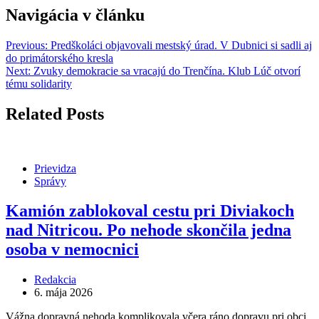
Navigácia v článku
Previous:
Predškoláci objavovali mestský úrad. V Dubnici si sadli aj
do primátorského kresla
Next:
Zvuky demokracie sa vracajú do Trenčína. Klub Lúč otvorí
tému solidarity
Related Posts
Prievidza
Správy
Kamión zablokoval cestu pri Diviakoch
nad Nitricou. Po nehode skončila jedna
osoba v nemocnici
Redakcia
6. mája 2026
Vážna dopravná nehoda komplikovala včera ráno dopravu pri obci