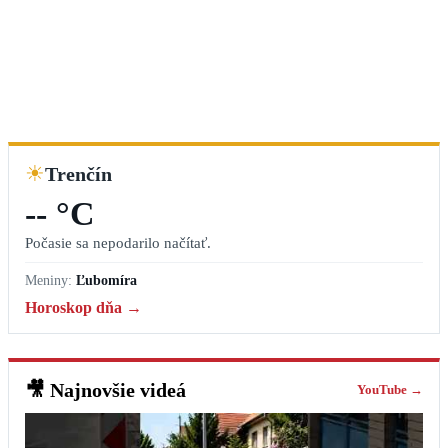
☀
Trenčín
-- °C
Počasie sa nepodarilo načítať.
Meniny:
Ľubomíra
Horoskop dňa →
🎥
Najnovšie videá
YouTube →