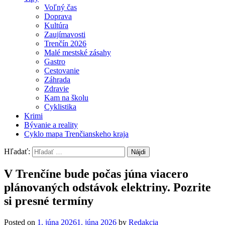
Voľný čas
Doprava
Kultúra
Zaujímavosti
Trenčín 2026
Malé mestské zásahy
Gastro
Cestovanie
Záhrada
Zdravie
Kam na školu
Cyklistika
Krimi
Bývanie a reality
Cyklo mapa Trenčianskeho kraja
Hľadať:
V Trenčíne bude počas júna viacero
plánovaných odstávok elektriny. Pozrite
si presné termíny
Posted on
1. júna 2026
1. júna 2026
by
Redakcia