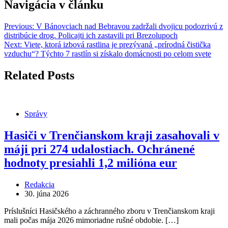
Navigácia v článku
Previous:
V Bánovciach nad Bebravou zadržali dvojicu podozrivú z
distribúcie drog. Policajti ich zastavili pri Brezolupoch
Next:
Viete, ktorá izbová rastlina je prezývaná „prírodná čistička
vzduchu“? Týchto 7 rastlín si získalo domácnosti po celom svete
Related Posts
Správy
Hasiči v Trenčianskom kraji zasahovali v
máji pri 274 udalostiach. Ochránené
hodnoty presiahli 1,2 milióna eur
Redakcia
30. júna 2026
Príslušníci Hasičského a záchranného zboru v Trenčianskom kraji
mali počas mája 2026 mimoriadne rušné obdobie. […]