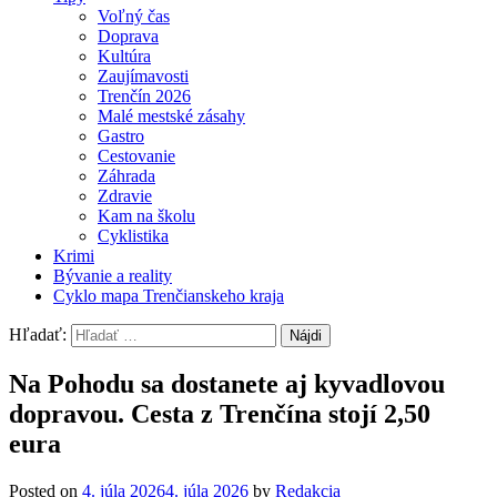
Voľný čas
Doprava
Kultúra
Zaujímavosti
Trenčín 2026
Malé mestské zásahy
Gastro
Cestovanie
Záhrada
Zdravie
Kam na školu
Cyklistika
Krimi
Bývanie a reality
Cyklo mapa Trenčianskeho kraja
Hľadať:
Na Pohodu sa dostanete aj kyvadlovou
dopravou. Cesta z Trenčína stojí 2,50
eura
Posted on
4. júla 2026
4. júla 2026
by
Redakcia