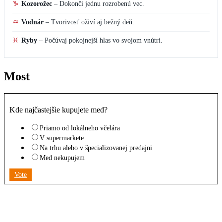
♑
Kozorožec
–
Dokonči jednu rozrobenú vec.
♒
Vodnár
–
Tvorivosť oživí aj bežný deň.
♓
Ryby
–
Počúvaj pokojnejší hlas vo svojom vnútri.
Most
Kde najčastejšie kupujete med?
Priamo od lokálneho včelára
V supermarkete
Na trhu alebo v špecializovanej predajni
Med nekupujem
Vote