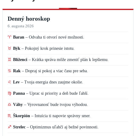
Denný horoskop
6. augusta 2026
♈
Baran
–
Odvaha ti otvorí nové možnosti.
♉
Býk
–
Pokojný krok prinesie istotu.
♊
Blíženci
–
Krátka správa môže zmeniť plán k lepšiemu.
♋
Rak
–
Dopraj si pokoj a viac času pre seba.
♌
Lev
–
Tvoja energia dnes zaujme okolie.
♍
Panna
–
Uprac si priority a deň bude ľahší.
♎
Váhy
–
Vyrovnanosť bude tvojou výhodou.
♏
Škorpión
–
Intuícia ti napovie správny smer.
♐
Strelec
–
Optimizmus uľahčí aj bežné povinnosti.