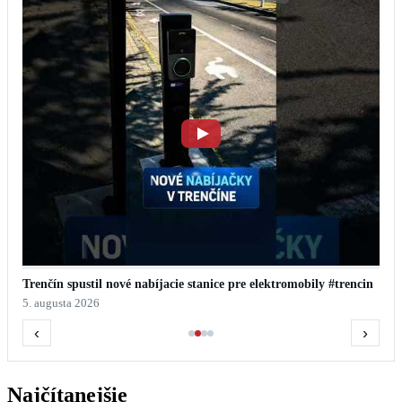
Trenčín spustil nové nabíjacie stanice pre elektromobily #trencin
5. augusta 2026
‹
›
Najčítanejšie