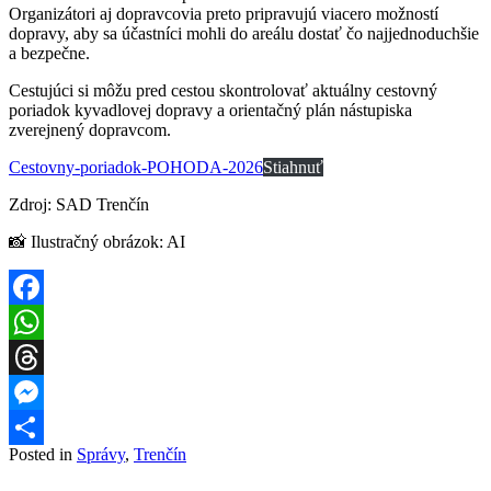
Organizátori aj dopravcovia preto pripravujú viacero možností
dopravy, aby sa účastníci mohli do areálu dostať čo najjednoduchšie
a bezpečne.
Cestujúci si môžu pred cestou skontrolovať aktuálny cestovný
poriadok kyvadlovej dopravy a orientačný plán nástupiska
zverejnený dopravcom.
Cestovny-poriadok-POHODA-2026
Stiahnuť
Zdroj: SAD Trenčín
📸 Ilustračný obrázok: AI
Facebook
WhatsApp
Threads
Messenger
Posted in
Správy
,
Trenčín
Share