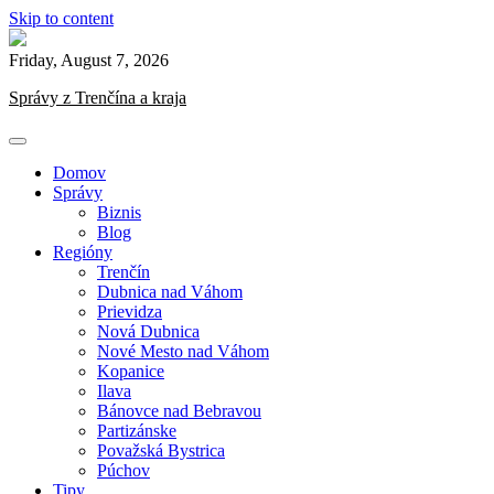
Skip to content
Friday, August 7, 2026
Správy z Trenčína a kraja
Domov
Správy
Biznis
Blog
Regióny
Trenčín
Dubnica nad Váhom
Prievidza
Nová Dubnica
Nové Mesto nad Váhom
Kopanice
Ilava
Bánovce nad Bebravou
Partizánske
Považská Bystrica
Púchov
Tipy