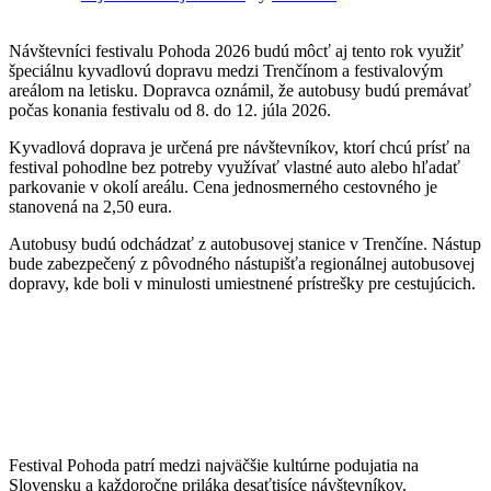
Návštevníci festivalu Pohoda 2026 budú môcť aj tento rok využiť
špeciálnu kyvadlovú dopravu medzi Trenčínom a festivalovým
areálom na letisku. Dopravca oznámil, že autobusy budú premávať
počas konania festivalu od 8. do 12. júla 2026.
Kyvadlová doprava je určená pre návštevníkov, ktorí chcú prísť na
festival pohodlne bez potreby využívať vlastné auto alebo hľadať
parkovanie v okolí areálu. Cena jednosmerného cestovného je
stanovená na 2,50 eura.
Autobusy budú odchádzať z autobusovej stanice v Trenčíne. Nástup
bude zabezpečený z pôvodného nástupišťa regionálnej autobusovej
dopravy, kde boli v minulosti umiestnené prístrešky pre cestujúcich.
Festival Pohoda patrí medzi najväčšie kultúrne podujatia na
Slovensku a každoročne priláka desaťtisíce návštevníkov.