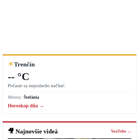
☀
Trenčín
-- °C
Počasie sa nepodarilo načítať.
Meniny:
Štefánia
Horoskop dňa →
🎥
Najnovšie videá
YouTube →