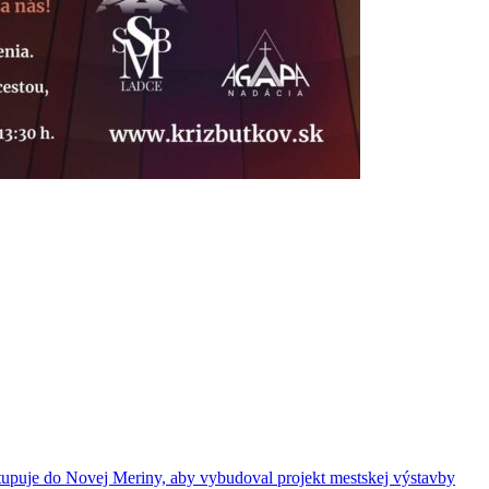
vstupuje do Novej Meriny, aby vybudoval projekt mestskej výstavby