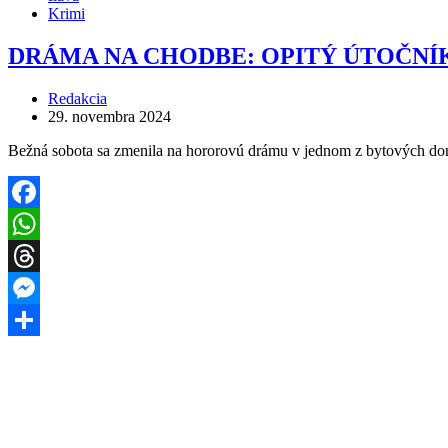
Krimi
DRÁMA NA CHODBE: OPITÝ ÚTOČNÍ
Redakcia
29. novembra 2024
Bežná sobota sa zmenila na hororovú drámu v jednom z bytových d
Facebook
WhatsApp
Threads
Messenger
Share