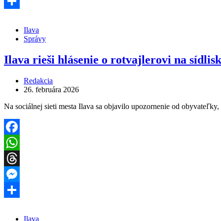
Messenger
Share
Ilava
Správy
Ilava rieši hlásenie o rotvajlerovi na sídlis
Redakcia
26. februára 2026
Na sociálnej sieti mesta Ilava sa objavilo upozornenie od obyvateľky
Facebook
WhatsApp
Threads
Messenger
Share
Ilava