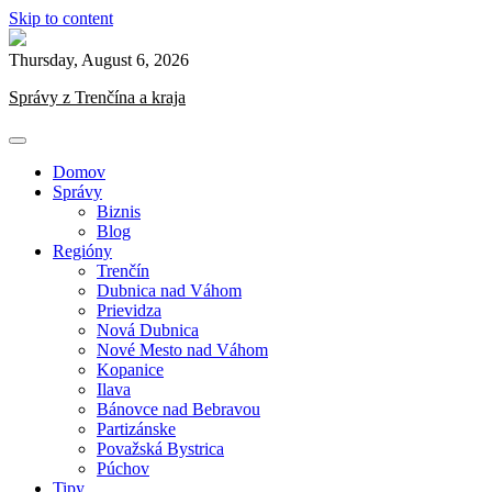
Skip to content
Thursday, August 6, 2026
Správy z Trenčína a kraja
Domov
Správy
Biznis
Blog
Regióny
Trenčín
Dubnica nad Váhom
Prievidza
Nová Dubnica
Nové Mesto nad Váhom
Kopanice
Ilava
Bánovce nad Bebravou
Partizánske
Považská Bystrica
Púchov
Tipy