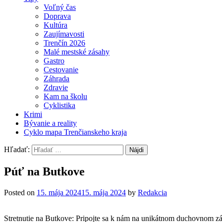
Voľný čas
Doprava
Kultúra
Zaujímavosti
Trenčín 2026
Malé mestské zásahy
Gastro
Cestovanie
Záhrada
Zdravie
Kam na školu
Cyklistika
Krimi
Bývanie a reality
Cyklo mapa Trenčianskeho kraja
Hľadať:
Púť na Butkove
Posted on
15. mája 2024
15. mája 2024
by
Redakcia
Stretnutie na Butkove: Pripojte sa k nám na unikátnom duchovnom zá