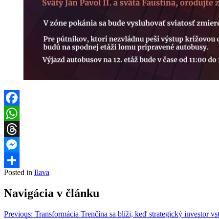
Facebook
WhatsApp
Threads
Messenger
Posted in
Ilava
Share
Navigácia v článku
Previous:
Transformácia Trenčína sa blíži, keď strategický investor 