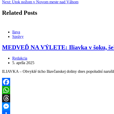
Next:
Útok nožom v Novom meste nad Váhom
Related Posts
Ilava
Správy
MEDVEĎ NA VÝLETE: Iliavka v šoku, šelm
Redakcia
5. apríla 2025
ILIAVKA – Obvyklé ticho Iliavčanskej doliny dnes popoludní narušil
Facebook
WhatsApp
Threads