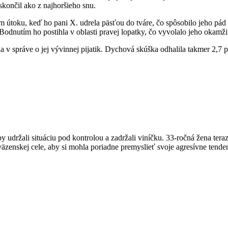
skončil ako z najhoršieho snu.
čom útoku, keď ho pani X. udrela päsťou do tváre, čo spôsobilo jeho pá
odnutím ho postihla v oblasti pravej lopatky, čo vyvolalo jeho okamžit
a v správe o jej vývinnej pijatik. Dychová skúška odhalila takmer 2,7
udržali situáciu pod kontrolou a zadržali viníčku. 33-ročná žena teraz
väzenskej cele, aby si mohla poriadne premyslieť svoje agresívne tende