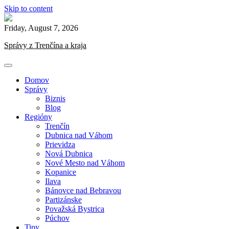
Skip to content
Friday, August 7, 2026
Správy z Trenčína a kraja
Domov
Správy
Biznis
Blog
Regióny
Trenčín
Dubnica nad Váhom
Prievidza
Nová Dubnica
Nové Mesto nad Váhom
Kopanice
Ilava
Bánovce nad Bebravou
Partizánske
Považská Bystrica
Púchov
Tipy