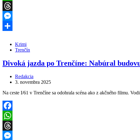
WhatsApp
Threads
Messenger
Share
Krimi
Trenčín
Divoká jazda po Trenčíne: Nabúral budovu, 
Redakcia
3. novembra 2025
Na ceste I/61 v Trenčíne sa odohrala scéna ako z akčného filmu. Vod
Facebook
WhatsApp
Threads