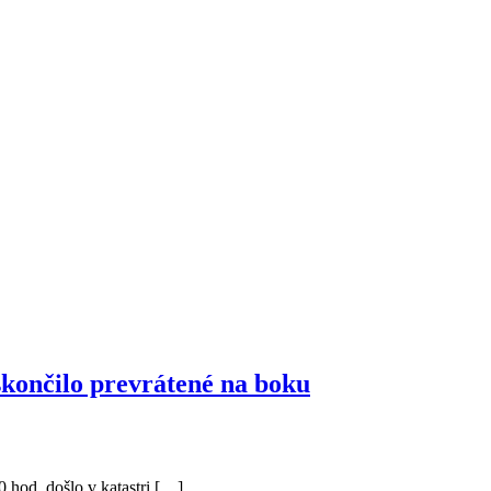
skončilo prevrátené na boku
 hod. došlo v katastri […]