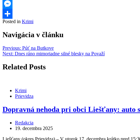
Threads
Messenger
Posted in
Krimi
Share
Navigácia v článku
Previous:
Púť na Butkove
Next:
Dnes ráno mimoriadne silné blesky na Považí
Related Posts
Krimi
Prievidza
Dopravná nehoda pri obci Liešťany: auto 
Redakcia
19. decembra 2025
Liešťany (okres Prievidza) – V utorok 17. decembra krátko pred 15:30