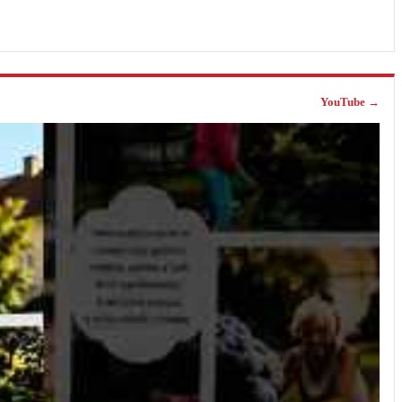
YouTube →
›