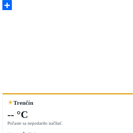
Messenger
Share
☀
Trenčín
-- °C
Počasie sa nepodarilo načítať.