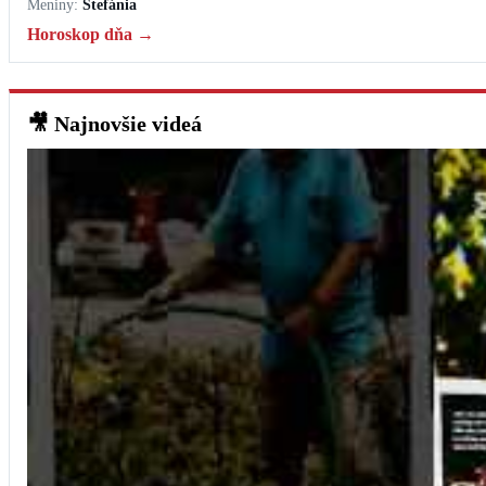
Meniny:
Štefánia
Horoskop dňa →
🎥
Najnovšie videá
Trenčín spustil nové nabíjacie stanice pre elektromobily #trencin
5. augusta 2026
‹
Najčítanejšie
Denný horoskop
6. augusta 2026
♈
Baran
–
Odvaha ti otvorí nové možnosti.