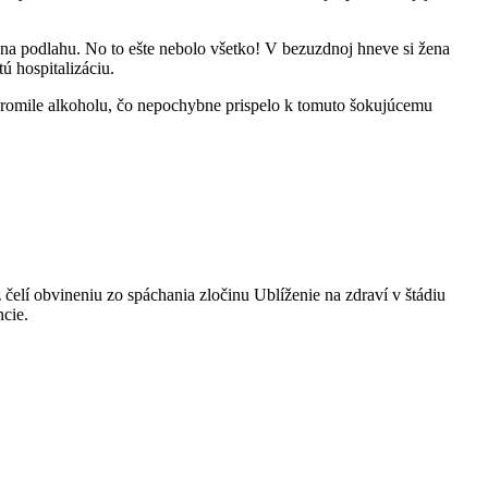
d na podlahu. No to ešte nebolo všetko! V bezuzdnoj hneve si žena
ú hospitalizáciu.
 promile alkoholu, čo nepochybne prispelo k tomuto šokujúcemu
 čelí obvineniu zo spáchania zločinu Ublíženie na zdraví v štádiu
ncie.