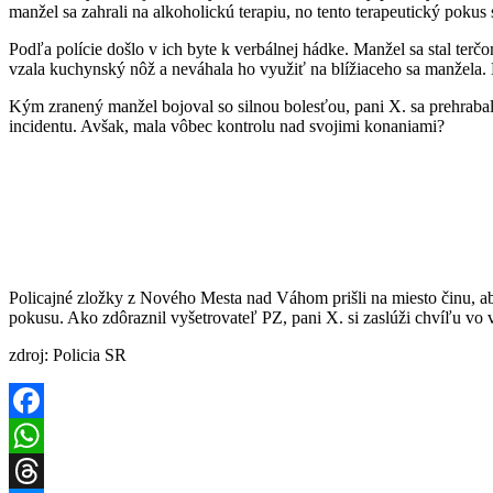
manžel sa zahrali na alkoholickú terapiu, no tento terapeutický pokus 
Podľa polície došlo v ich byte k verbálnej hádke. Manžel sa stal ter
vzala kuchynský nôž a neváhala ho využiť na blížiaceho sa manžela. B
Kým zranený manžel bojoval so silnou bolesťou, pani X. sa prehrabal
incidentu. Avšak, mala vôbec kontrolu nad svojimi konaniami?
Policajné zložky z Nového Mesta nad Váhom prišli na miesto činu, aby 
pokusu. Ako zdôraznil vyšetrovateľ PZ, pani X. si zaslúži chvíľu vo 
zdroj: Policia SR
Facebook
WhatsApp