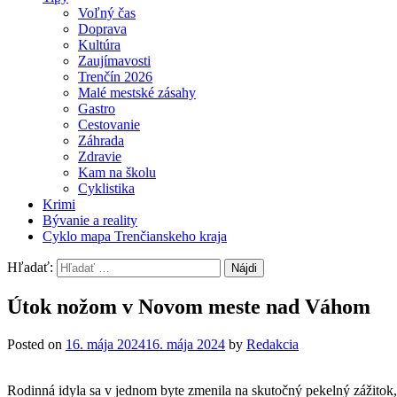
Voľný čas
Doprava
Kultúra
Zaujímavosti
Trenčín 2026
Malé mestské zásahy
Gastro
Cestovanie
Záhrada
Zdravie
Kam na školu
Cyklistika
Krimi
Bývanie a reality
Cyklo mapa Trenčianskeho kraja
Hľadať:
Útok nožom v Novom meste nad Váhom
Posted on
16. mája 2024
16. mája 2024
by
Redakcia
Rodinná idyla sa v jednom byte zmenila na skutočný pekelný zážitok, 