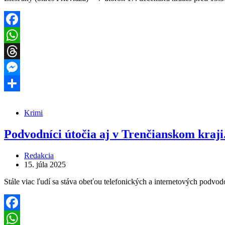
Facebook
WhatsApp
Threads
Messenger
Share
Krimi
Podvodníci útočia aj v Trenčianskom kraji.
Redakcia
15. júla 2025
Stále viac ľudí sa stáva obeťou telefonických a internetových podvod
Facebook