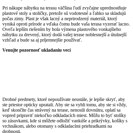
Pri nákupe nábytku na terasu väčšina ľudí zvyčajne uprednostňuje
plastové stoly a stoličky, pretože sú vodotesné a ľahko sa skladujú
počas zimy. Plast je však lacný a neprirodzený materiál, ktorý
vyniká oproti prírode a vďaka čomu bude vaša terasa vyzerať lacno.
Oveľa lepším riešením by bola výmena plastového vonkajšieho
nábytku za drevený, ktorý dodá vašej terase noblesnejší a útulnejší
vzhľad a bude sa aj príjemnejšie používať.
Venujte pozornosť ukladaniu vecí
Drobné predmety, ktoré nepoužívate neustále, je lepšie skryť, aby
ste priestor opticky upratali. Aby ste sa vyhli tomu, aby ste si vždy,
keď skončíte čas strávený na terase, nenosili dovnútra, oplatí sa
vopred pripraviť niekoľko odkladacích miest. Môžu to byť stolíky
so zásuvkami, kde si môžete odložiť vankúše a prikrývky, košíky s
vrchnákom, alebo otomany s odkladacími priehradkami na
drobnosti.