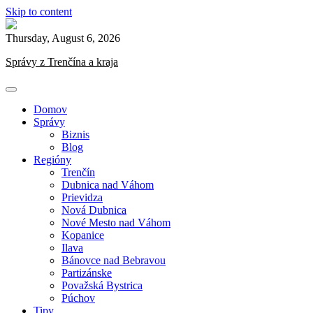
Skip to content
Thursday, August 6, 2026
Správy z Trenčína a kraja
Domov
Správy
Biznis
Blog
Regióny
Trenčín
Dubnica nad Váhom
Prievidza
Nová Dubnica
Nové Mesto nad Váhom
Kopanice
Ilava
Bánovce nad Bebravou
Partizánske
Považská Bystrica
Púchov
Tipy