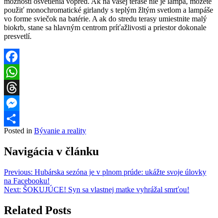
možností osvetlenia vopred. Ak na vašej terase nie je lampa, môžete
použiť monochromatické girlandy s teplým žltým svetlom a lampáše
vo forme sviečok na batérie. A ak do stredu terasy umiestnite malý
biokrb, stane sa hlavným centrom príťažlivosti a priestor dokonale
presvetlí.
Facebook
WhatsApp
Threads
Messenger
Posted in
Bývanie a reality
Share
Navigácia v článku
Previous:
Hubárska sezóna je v plnom prúde: ukážte svoje úlovky
na Facebooku!
Next:
ŠOKUJÚCE! Syn sa vlastnej matke vyhrážal smrťou!
Related Posts