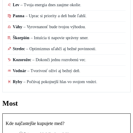
♌
Lev
–
Tvoja energia dnes zaujme okolie.
♍
Panna
–
Uprac si priority a deň bude ľahší.
♎
Váhy
–
Vyrovnanosť bude tvojou výhodou.
♏
Škorpión
–
Intuícia ti napovie správny smer.
♐
Strelec
–
Optimizmus uľahčí aj bežné povinnosti.
♑
Kozorožec
–
Dokonči jednu rozrobenú vec.
♒
Vodnár
–
Tvorivosť oživí aj bežný deň.
♓
Ryby
–
Počúvaj pokojnejší hlas vo svojom vnútri.
Most
Kde najčastejšie kupujete med?