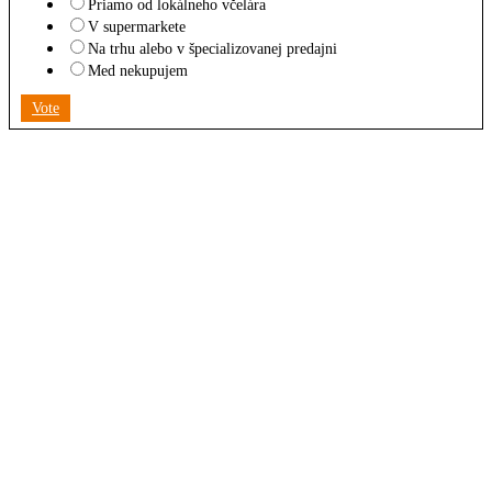
Priamo od lokálneho včelára
V supermarkete
Na trhu alebo v špecializovanej predajni
Med nekupujem
Vote