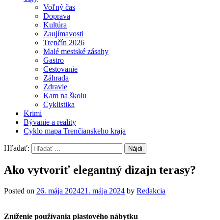
Voľný čas
Doprava
Kultúra
Zaujímavosti
Trenčín 2026
Malé mestské zásahy
Gastro
Cestovanie
Záhrada
Zdravie
Kam na školu
Cyklistika
Krimi
Bývanie a reality
Cyklo mapa Trenčianskeho kraja
Hľadať:
Ako vytvoriť elegantný dizajn terasy?
Posted on
26. mája 2024
21. mája 2024
by
Redakcia
Zníženie používania plastového nábytku