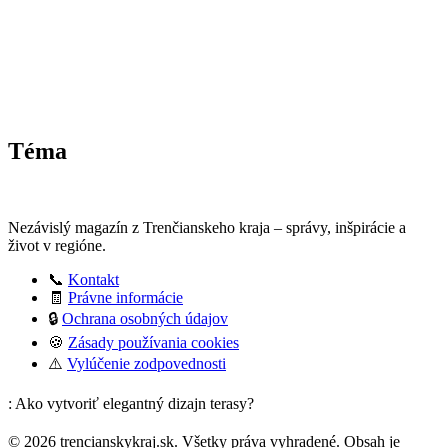
Téma
Nezávislý magazín z Trenčianskeho kraja – správy, inšpirácie a
život v regióne.
📞
Kontakt
🧾
Právne informácie
🔒
Ochrana osobných údajov
🍪
Zásady používania cookies
⚠️
Vylúčenie zodpovednosti
: Ako vytvoriť elegantný dizajn terasy?
© 2026 trencianskykraj.sk. Všetky práva vyhradené. Obsah je