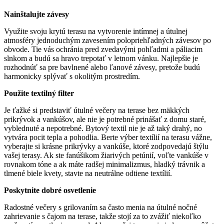
Nainštalujte závesy
Využite svoju krytú terasu na vytvorenie intímnej a útulnej
atmosféry jednoduchým zavesením polopriehľadných závesov po
obvode. Tie vás ochránia pred zvedavými pohľadmi a páliacim
slnkom a budú sa hravo trepotať v letnom vánku. Najlepšie je
rozhodnúť sa pre bavlnené alebo ľanové závesy, pretože budú
harmonicky splývať s okolitým prostredím.
Použite textilný filter
Je ťažké si predstaviť útulné večery na terase bez mäkkých
prikrývok a vankúšov, ale nie je potrebné prinášať z domu staré,
vyblednuté a nepotrebné. Bytový textil nie je až taký drahý, no
vytvára pocit tepla a pohodlia. Berte výber textílií na terasu vážne,
vyberajte si krásne prikrývky a vankúše, ktoré zodpovedajú štýlu
vašej terasy. Ak ste fanúšikom žiarivých petúnií, voľte vankúše v
rovnakom tóne a ak máte radšej minimalizmus, hladký trávnik a
tlmené biele kvety, stavte na neutrálne odtiene textílií.
Poskytnite dobré osvetlenie
Radostné večery s grilovaním sa často menia na útulné nočné
zahrievanie s čajom na terase, takže stojí za to zvážiť niekoľko