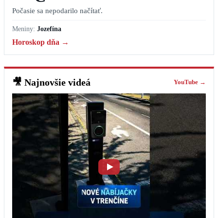
Počasie sa nepodarilo načítať.
Meniny:
Jozefína
Horoskop dňa →
🎥
Najnovšie videá
YouTube →