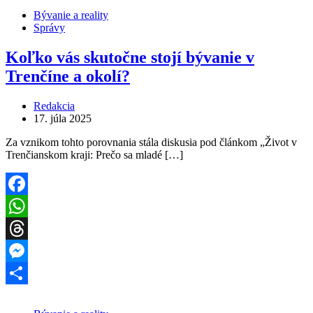
Bývanie a reality
Správy
Koľko vás skutočne stojí bývanie v
Trenčíne a okolí?
Redakcia
17. júla 2025
Za vznikom tohto porovnania stála diskusia pod článkom „Život v
Trenčianskom kraji: Prečo sa mladé […]
Facebook
WhatsApp
Threads
Messenger
Share