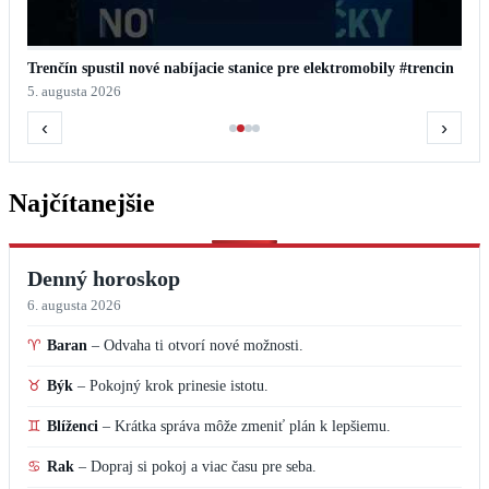
Trenčín spustil nové nabíjacie stanice pre elektromobily #trencin
5. augusta 2026
‹
›
Najčítanejšie
Denný horoskop
6. augusta 2026
♈
Baran
–
Odvaha ti otvorí nové možnosti.
♉
Býk
–
Pokojný krok prinesie istotu.
♊
Blíženci
–
Krátka správa môže zmeniť plán k lepšiemu.
♋
Rak
–
Dopraj si pokoj a viac času pre seba.