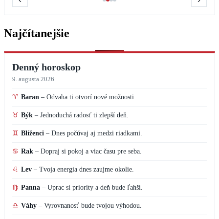
Najčítanejšie
Denný horoskop
9. augusta 2026
♈
Baran
–
Odvaha ti otvorí nové možnosti.
♉
Býk
–
Jednoduchá radosť ti zlepší deň.
♊
Blíženci
–
Dnes počúvaj aj medzi riadkami.
♋
Rak
–
Dopraj si pokoj a viac času pre seba.
♌
Lev
–
Tvoja energia dnes zaujme okolie.
♍
Panna
–
Uprac si priority a deň bude ľahší.
♎
Váhy
–
Vyrovnanosť bude tvojou výhodou.