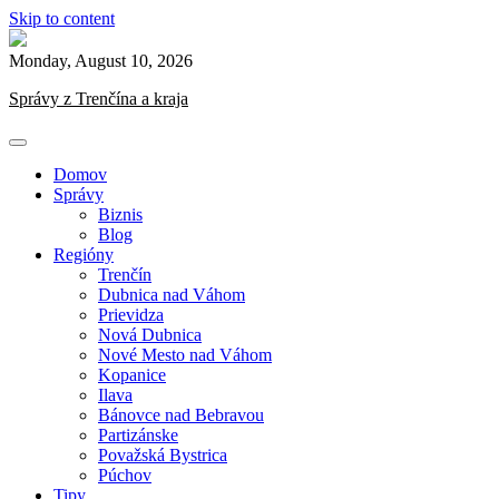
Skip to content
Monday, August 10, 2026
Správy z Trenčína a kraja
Domov
Správy
Biznis
Blog
Regióny
Trenčín
Dubnica nad Váhom
Prievidza
Nová Dubnica
Nové Mesto nad Váhom
Kopanice
Ilava
Bánovce nad Bebravou
Partizánske
Považská Bystrica
Púchov
Tipy