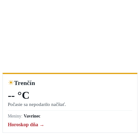
☀
Trenčín
-- °C
Počasie sa nepodarilo načítať.
Meniny:
Vavrinec
Horoskop dňa →