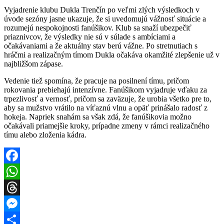
Vyjadrenie klubu Dukla Trenčín po veľmi zlých výsledkoch v
úvode sezóny jasne ukazuje, že si uvedomujú vážnosť situácie a
rozumejú nespokojnosti fanúšikov. Klub sa snaží ubezpečiť
priaznivcov, že výsledky nie sú v súlade s ambíciami a
očakávaniami a že aktuálny stav berú vážne. Po stretnutiach s
hráčmi a realizačným tímom Dukla očakáva okamžité zlepšenie už v
najbližšom zápase.
Vedenie tiež spomína, že pracuje na posilnení tímu, pričom
rokovania prebiehajú intenzívne. Fanúšikom vyjadruje vďaku za
trpezlivosť a vernosť, pričom sa zaväzuje, že urobia všetko pre to,
aby sa mužstvo vrátilo na víťaznú vlnu a opäť prinášalo radosť z
hokeja. Napriek snahám sa však zdá, že fanúšikovia možno
očakávali priamejšie kroky, prípadne zmeny v rámci realizačného
tímu alebo zloženia kádra.
Facebook
WhatsApp
Threads
Messenger