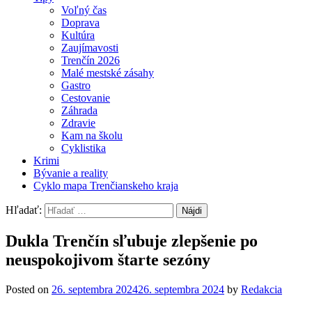
Voľný čas
Doprava
Kultúra
Zaujímavosti
Trenčín 2026
Malé mestské zásahy
Gastro
Cestovanie
Záhrada
Zdravie
Kam na školu
Cyklistika
Krimi
Bývanie a reality
Cyklo mapa Trenčianskeho kraja
Hľadať:
Dukla Trenčín sľubuje zlepšenie po
neuspokojivom štarte sezóny
Posted on
26. septembra 2024
26. septembra 2024
by
Redakcia