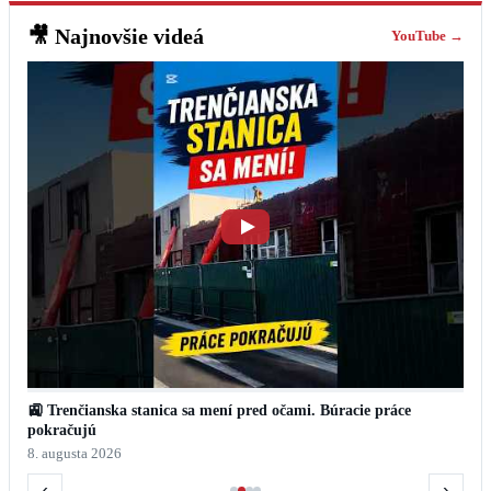
🎥
Najnovšie videá
YouTube →
🚉 Trenčianska stanica sa mení pred očami. Búracie práce
pokračujú
8. augusta 2026
‹
›