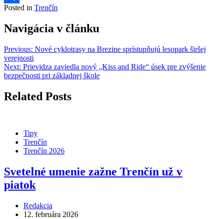
Posted in
Trenčín
Share
Navigácia v článku
Previous:
Nové cyklotrasy na Brezine sprístupňujú lesopark širšej
verejnosti
Next:
Prievidza zaviedla nový „Kiss and Ride“ úsek pre zvýšenie
bezpečnosti pri základnej škole
Related Posts
Tipy
Trenčín
Trenčín 2026
Svetelné umenie zažne Trenčín už v
piatok
Redakcia
12. februára 2026