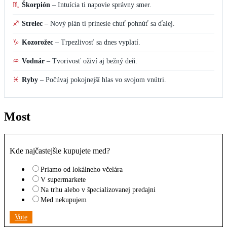
♏
Škorpión
–
Intuícia ti napovie správny smer.
♐
Strelec
–
Nový plán ti prinesie chuť pohnúť sa ďalej.
♑
Kozorožec
–
Trpezlivosť sa dnes vyplatí.
♒
Vodnár
–
Tvorivosť oživí aj bežný deň.
♓
Ryby
–
Počúvaj pokojnejší hlas vo svojom vnútri.
Most
Kde najčastejšie kupujete med?
Priamo od lokálneho včelára
V supermarkete
Na trhu alebo v špecializovanej predajni
Med nekupujem
Vote