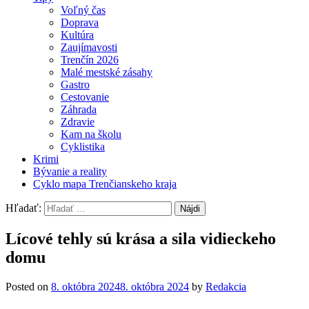
Voľný čas
Doprava
Kultúra
Zaujímavosti
Trenčín 2026
Malé mestské zásahy
Gastro
Cestovanie
Záhrada
Zdravie
Kam na školu
Cyklistika
Krimi
Bývanie a reality
Cyklo mapa Trenčianskeho kraja
Hľadať:
Lícové tehly sú krása a sila vidieckeho
domu
Posted on
8. októbra 2024
8. októbra 2024
by
Redakcia