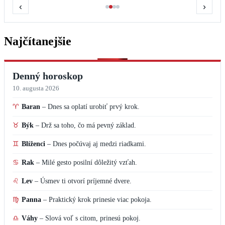
‹
›
Najčítanejšie
Denný horoskop
10. augusta 2026
♈
Baran
–
Dnes sa oplatí urobiť prvý krok.
♉
Býk
–
Drž sa toho, čo má pevný základ.
♊
Blíženci
–
Dnes počúvaj aj medzi riadkami.
♋
Rak
–
Milé gesto posilní dôležitý vzťah.
♌
Lev
–
Úsmev ti otvorí príjemné dvere.
♍
Panna
–
Praktický krok prinesie viac pokoja.
♎
Váhy
–
Slová voľ s citom, prinesú pokoj.