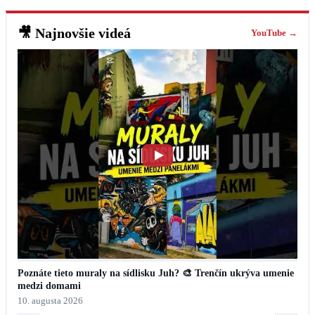
🎥
Najnovšie videá
YouTube →
Poznáte tieto muraly na sídlisku Juh? 🎨 Trenčín ukrýva umenie
medzi domami
10. augusta 2026