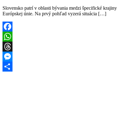
Slovensko patrí v oblasti bývania medzi špecifické krajiny
Európskej únie. Na prvý pohľad vyzerá situácia […]
Facebook
WhatsApp
Threads
Messenger
Share