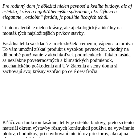
Pre rodinný dom je dôležitá nielen pevnosť a kvalita budovy, ale aj
estetika, krása a najobľúbenejším spôsobom, ako štýlovo a
elegantne „ozdobiť“ fasádu, je použitie lícových tehál.
Tento materiál je nielen krásny, ale aj ekologický a ideálny na
montáž tých najzložitejších prvkov stavby.
Fasádna tehla sa skladá z troch zložiek: cementu, vápenca a farbiva.
To vám umožní získať produkt s vysokou pevnosťou, vhodný na
dlhodobé používanie v akýchkoľvek podmienkach. Takáto fasáda
sa nezľakne poveternostných a klimatických podmienok,
mechanického poškodenia ani UV žiarenia a steny domu si
zachovajú svoj krásny vzhľad po celé desaťročia.
Kľúčovou funkciou fasádnej tehly je estetika budovy, preto sa tento
materiál okrem výstavby rôznych konštrukcií používa na vytváranie
plotov, chodníkov, pri navrhovaní interiérov priestorov, ako aj na