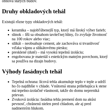
obnova starých budov.
Druhy obkladových tehál
Existujú rôzne typy obkladových tehál:
keramika – najobľúbenejší typ, ktorý má široký výber farieb;
slinok – líši sa obsahom taviteľnej hliny, čo zvyšuje životnosť
na 100 rokov alebo viac;
silikát – neobsahuje cement, ale zachováva si trvanlivosť
vďaka vápnu a silikátovému piesku;
presklené (duté) – má vysokú tepelnú izoláciu;
engobovana je materiál s estetickým matným povrchom, ktorý
sa používa na dizajn budovy.
Výhody fasádnych tehál
Tepelná ochrana: lícová tehla akumuluje teplo v teple a udrží
ho čo najdlhšie v chlade. Vnútorná strana priliehajúca k stene
má tepelno-izolačné vlastnosti, takže do domu nepreniká
prievan.
Zvuková izolácia: fasádna tehla premení dom na akúsi
pevnosť, chránenú nielen pred chladom, ale aj pred
nadmerným hlukom.