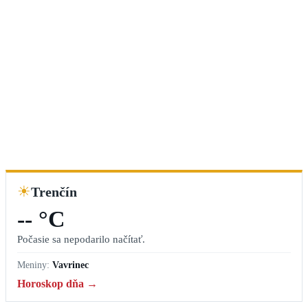
☀
Trenčín
-- °C
Počasie sa nepodarilo načítať.
Meniny:
Vavrinec
Horoskop dňa →