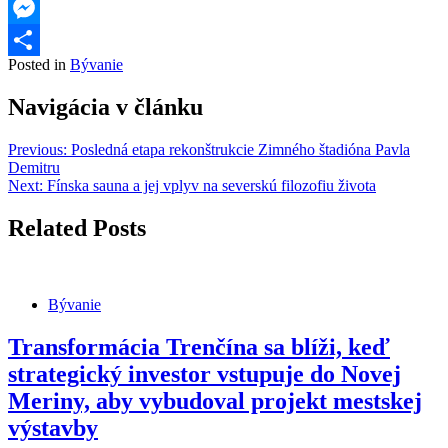
Threads
Messenger
Posted in
Bývanie
Share
Navigácia v článku
Previous:
Posledná etapa rekonštrukcie Zimného štadióna Pavla
Demitru
Next:
Fínska sauna a jej vplyv na severskú filozofiu života
Related Posts
Bývanie
Transformácia Trenčína sa blíži, keď
strategický investor vstupuje do Novej
Meriny, aby vybudoval projekt mestskej
výstavby