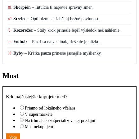
♏
Škorpión
–
Intuícia ti napovie správny smer.
♐
Strelec
–
Optimizmus uľahčí aj bežné povinnosti.
♑
Kozorožec
–
Stály krok prinesie lepší výsledok než náhlenie.
♒
Vodnár
–
Pozri sa na vec inak, riešenie je blízko.
♓
Ryby
–
Krátka pauza prinesie jasnejšie myšlienky.
Most
Kde najčastejšie kupujete med?
Priamo od lokálneho včelára
V supermarkete
Na trhu alebo v špecializovanej predajni
Med nekupujem
Vote