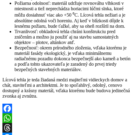
Požiarna odolnosť: materiál udržuje rovnováhu vlhkosti v
miestnosti a tiež neprechádza horiacimi lúčmi slnka, ktoré
môžu dosiahnuť viac ako +50 ⁰С. Lícová tehla nežiari a je
absolútne odolná voči horeniu. Aj keď v blízkosti dôjde k
lesnému požiaru, bude ťažké, aby sa oheň rozšíril na dom.
Trvanlivosť: obkladová tehla chráni konštrukciu pred
zničením a možno ju použiť aj na stavbu samostatných
objektov – plotov, altánkov atď.
Bezpečnosť: okrem prírodného zloženia, vďaka ktorému je
materiál fasády ekologický, je vďaka minimálnemu
radiačnému pozadiu dokonca bezpečnejší ako kameň a betón
a podľa tohto ukazovateľa je zaradený do prvej triedy
bezpečných stavebných materiálov.
Lícová tehla je teda žiadaná medzi majiteľmi vidieckych domov a
chát, staviteľmi a architektmi. Je to spoľahlivý, odolný, cenovo
dostupný a krásny materiál, vďaka ktorému bude budova jedinečná
zvonka aj zvnútra.
Facebook
WhatsApp