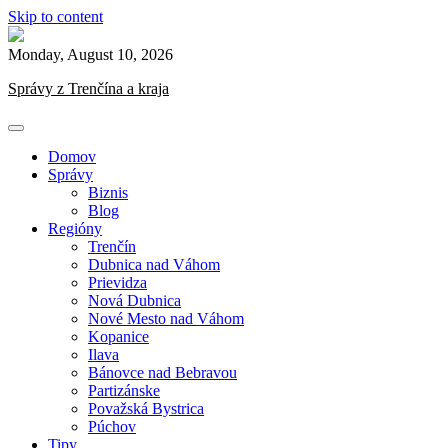
Skip to content
Monday, August 10, 2026
Správy z Trenčína a kraja
Domov
Správy
Biznis
Blog
Regióny
Trenčín
Dubnica nad Váhom
Prievidza
Nová Dubnica
Nové Mesto nad Váhom
Kopanice
Ilava
Bánovce nad Bebravou
Partizánske
Považská Bystrica
Púchov
Tipy