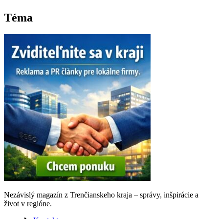
Nezávislý magazín z Trenčianskeho kraja – správy, inšpirácie a
život v regióne.
📞
Kontakt
🧾
Právne informácie
🔒
Ochrana osobných údajov
🍪
Zásady používania cookies
⚠️
Vylúčenie zodpovednosti
: Fínska sauna a jej vplyv na severskú filozofiu života
© 2026 trencianskykraj.sk. Všetky práva vyhradené. Obsah je
chránený autorským právom – akékoľvek použitie je možné len so
súhlasom redakcie.
Copyright © 2026
Správy z Trenčína a kraja
Theme: Adore News
By
Adore Themes
.