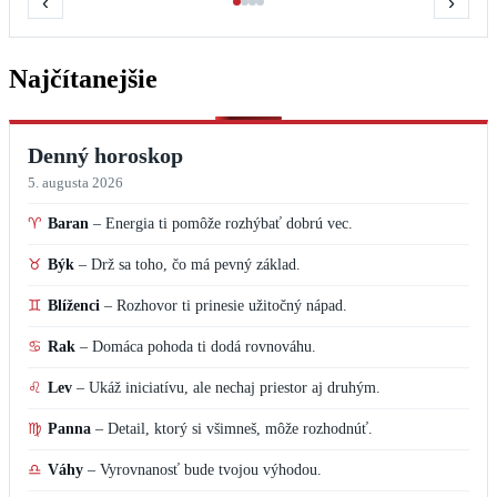
♋
Rak
–
Domáca pohoda ti dodá rovnováhu.
♌
Lev
–
Ukáž iniciatívu, ale nechaj priestor aj druhým.
♍
Panna
–
Detail, ktorý si všimneš, môže rozhodnúť.
♎
Váhy
–
Vyrovnanosť bude tvojou výhodou.
♏
Škorpión
–
Sústredenie pomôže dotiahnuť dôležitú vec.
♐
Strelec
–
Krátka zmena programu ti prospeje.
♑
Kozorožec
–
Trpezlivosť sa dnes vyplatí.
♒
Vodnár
–
Inšpirácia príde v nečakanej chvíli.
♓
Ryby
–
Oddych ti pomôže načerpať novú silu.
Most