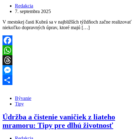
Redakcia
7. septembra 2025
V mestskej časti Kubrá sa v najbližších týždňoch začne realizovať
niekoľko dopravných úprav, ktoré majú […]
Facebook
WhatsApp
Threads
Messenger
Share
Bývanie
Tipy
Údržba a čistenie vaničiek z liateho
mramoru: Tipy pre dlhú životnosť
Redakcia