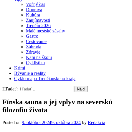
Voľný čas
Doprava
Kultúra
Zaujímavosti
Trenčín 2026
Malé mestské zásahy
Gastro
Cestovanie
Záhrada
Zdravie
Kam na školu
Cyklistika
Krimi
Bývanie a reality
Cyklo mapa Trenčianskeho kraja
Hľadať:
Fínska sauna a jej vplyv na severskú
filozofiu života
Posted on
9. októbra 2024
9. októbra 2024
by
Redakcia