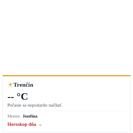
☀
Trenčín
-- °C
Počasie sa nepodarilo načítať.
Meniny:
Jozefína
Horoskop dňa →