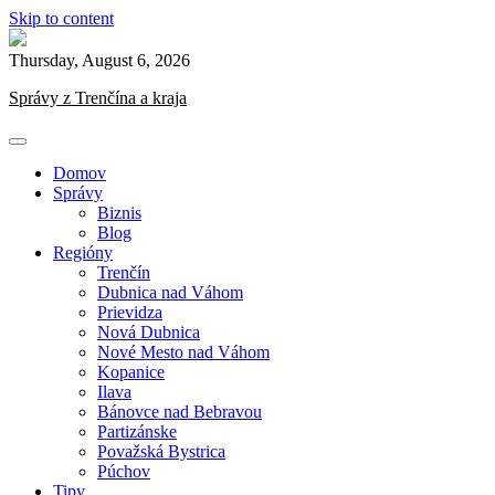
Skip to content
Thursday, August 6, 2026
Správy z Trenčína a kraja
Domov
Správy
Biznis
Blog
Regióny
Trenčín
Dubnica nad Váhom
Prievidza
Nová Dubnica
Nové Mesto nad Váhom
Kopanice
Ilava
Bánovce nad Bebravou
Partizánske
Považská Bystrica
Púchov
Tipy