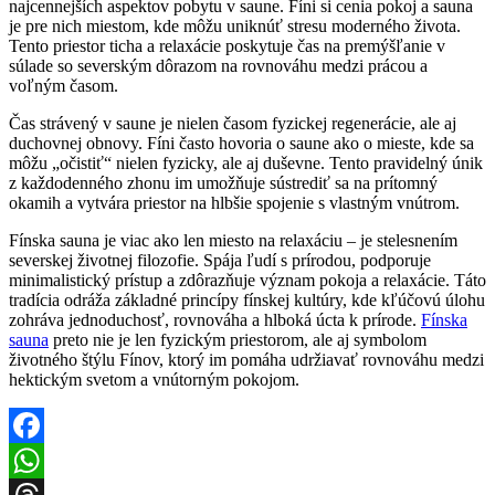
najcennejších aspektov pobytu v saune. Fíni si cenia pokoj a sauna
je pre nich miestom, kde môžu uniknúť stresu moderného života.
Tento priestor ticha a relaxácie poskytuje čas na premýšľanie v
súlade so severským dôrazom na rovnováhu medzi prácou a
voľným časom.
Čas strávený v saune je nielen časom fyzickej regenerácie, ale aj
duchovnej obnovy. Fíni často hovoria o saune ako o mieste, kde sa
môžu „očistiť“ nielen fyzicky, ale aj duševne. Tento pravidelný únik
z každodenného zhonu im umožňuje sústrediť sa na prítomný
okamih a vytvára priestor na hlbšie spojenie s vlastným vnútrom.
Fínska sauna je viac ako len miesto na relaxáciu – je stelesnením
severskej životnej filozofie. Spája ľudí s prírodou, podporuje
minimalistický prístup a zdôrazňuje význam pokoja a relaxácie. Táto
tradícia odráža základné princípy fínskej kultúry, kde kľúčovú úlohu
zohráva jednoduchosť, rovnováha a hlboká úcta k prírode.
Fínska
sauna
preto nie je len fyzickým priestorom, ale aj symbolom
životného štýlu Fínov, ktorý im pomáha udržiavať rovnováhu medzi
hektickým svetom a vnútorným pokojom.
Facebook