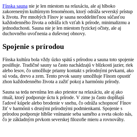
Fínska sauna
nie je len miestom na relaxáciu, ale aj hlboko
zakoreneným kultúrnym fenoménom, ktorý odráža severský prístup
k životu. Pre mnohých Fínov je sauna neoddeliteľnou súčasťou
každodenného života a odráža ich vzťah k prírode, minimalizmu a
jednoduchosti. Sauna nie je len miestom fyzickej očisty, ale aj
duchovného uvoľnenia a duševnej obnovy.
Spojenie s prírodou
Fínska kultúra bola vždy úzko spätá s prírodou a sauna toto spojenie
posilňuje. Tradičné sauny sa často nachádzajú v blízkosti jazier, riek
alebo lesov, čo umožňuje priamy kontakt s prírodnými prvkami, ako
sú voda, drevo a zem. Tento prvok sauny umožňuje Fínom opustiť
zhon každodenného života a zažiť pokoj a harmóniu prírody.
Sauna sa teda nevníma len ako priestor na relaxáciu, ale aj ako
rituál, ktorý podporuje úctu k prírode. V zime ju často dopĺňajú
ľadové kúpele alebo brodenie v snehu, čo odráža schopnosť Fínov
žiť v harmónii s drsnými prírodnými podmienkami. Spojenie s
prírodou podporuje hlbšie vnímanie seba samého a sveta okolo nás,
čo je základným prvkom severskej filozofie mieru a rovnováhy.