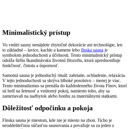
Minimalistický prístup
Vo vnútri sauny nenájdete zbytočné dekorácie ani technológie, len
to základné – lavice, kachle a kamene lebo
fínska sauna
je
symbolom jednoduchosti a účelnosti. Tento minimalistický prístup
odráža širšiu škandinávsku životnú filozofiu, ktorá uprednostňuje
funkčnosť, čistotu a úspornosť.
Samotná sauna je jednoduchý rituál: zahriatie, ochladenie, relaxácia.
V tejto jednoduchosti sa skrýva hlboké posolstvo – menej je viac.
Tento minimalizmus sa prenáša do každodenného života Fínov, ktorí
sú hrdí na šetrnosť a vnútorný pokoj, namiesto toho, aby sa
zameriavali na nadbytok alebo honbu za materiálnymi statkami.
Dôležitosť odpočinku a pokoja
Fínska sauna je miestom, kde nie je miesto na zhon. Ticho je
neoddeliteľnou súčasťou saunovania a považuje sa za jeden z