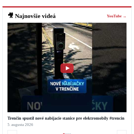
🎥
Najnovšie videá
YouTube →
🌍 Príroda sa mení priamo pred našimi očami.
5. augusta 2026
‹
›
Najčítanejšie
Denný horoskop
5. augusta 2026
♈
Baran
–
Energia ti pomôže rozhýbať dobrú vec.
♉
Býk
–
Drž sa toho, čo má pevný základ.
♊
Blíženci
–
Rozhovor ti prinesie užitočný nápad.