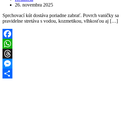
26. novembra 2025
Sprchovací kút dostáva poriadne zabrať. Povrch vaničky sa
pravidelne stretáva s vodou, kozmetikou, vlhkosťou aj […]
Facebook
WhatsApp
Threads
Messenger
Share