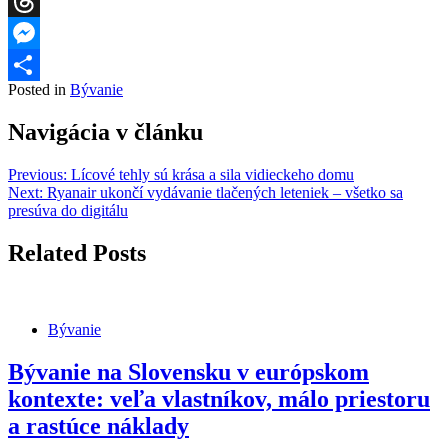
WhatsApp
Threads
Messenger
Posted in
Bývanie
Share
Navigácia v článku
Previous:
Lícové tehly sú krása a sila vidieckeho domu
Next:
Ryanair ukončí vydávanie tlačených leteniek – všetko sa
presúva do digitálu
Related Posts
Bývanie
Bývanie na Slovensku v európskom
kontexte: veľa vlastníkov, málo priestoru
a rastúce náklady