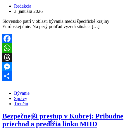
Redakcia
3. januára 2026
Slovensko patrí v oblasti bývania medzi špecifické krajiny
Európskej únie. Na prvý pohľad vyzerá situácia […]
Facebook
WhatsApp
Threads
Messenger
Share
Bývanie
Správy
Trenčín
Bezpečnejší prestup v Kubrej: Pribudne
priechod a predĺžia linku MHD