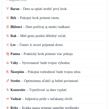
♈
Baran
–
Dnes sa oplatí urobiť prvý krok.
♉
Býk
–
Pokojný krok prinesie istotu.
♊
Blíženci
–
Dnes počúvaj aj medzi riadkami.
♋
Rak
–
Milé gesto posilní dôležitý vzťah.
♌
Lev
–
Úsmev ti otvorí príjemné dvere.
♍
Panna
–
Praktický krok prinesie viac pokoja.
♎
Váhy
–
Vyrovnanosť bude tvojou výhodou.
♏
Škorpión
–
Pokojná rozhodnosť bude tvojou silou.
♐
Strelec
–
Optimizmus uľahčí aj bežné povinnosti.
♑
Kozorožec
–
Trpezlivosť sa dnes vyplatí.
♒
Vodnár
–
Inšpirácia príde v nečakanej chvíli.
♓
Ryby
–
Krátka pauza prinesie jasnejšie myšlienky.