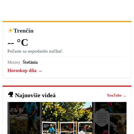
☀
Trenčín
-- °C
Počasie sa nepodarilo načítať.
Meniny:
Štefánia
Horoskop dňa →
🎥
Najnovšie videá
YouTube →