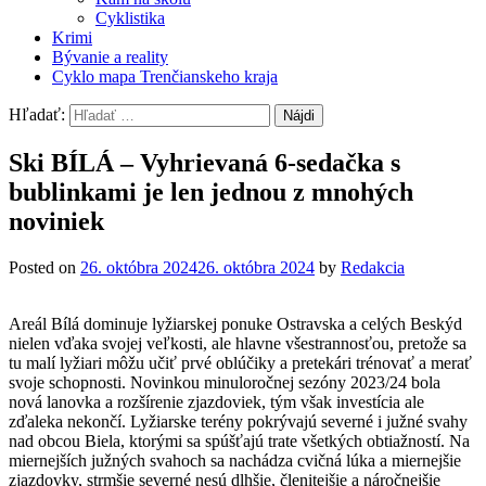
Cyklistika
Krimi
Bývanie a reality
Cyklo mapa Trenčianskeho kraja
Hľadať:
Ski BÍLÁ – Vyhrievaná 6-sedačka s
bublinkami je len jednou z mnohých
noviniek
Posted on
26. októbra 2024
26. októbra 2024
by
Redakcia
Areál Bílá dominuje lyžiarskej ponuke Ostravska a celých Beskýd
nielen vďaka svojej veľkosti, ale hlavne všestrannosťou, pretože sa
tu malí lyžiari môžu učiť prvé oblúčiky a pretekári trénovať a merať
svoje schopnosti. Novinkou minuloročnej sezóny 2023/24 bola
nová lanovka a rozšírenie zjazdoviek, tým však investícia ale
zďaleka nekončí. Lyžiarske terény pokrývajú severné i južné svahy
nad obcou Biela, ktorými sa spúšťajú trate všetkých obtiažností. Na
miernejších južných svahoch sa nachádza cvičná lúka a miernejšie
zjazdovky, strmšie severné nesú dlhšie, členitejšie a náročnejšie