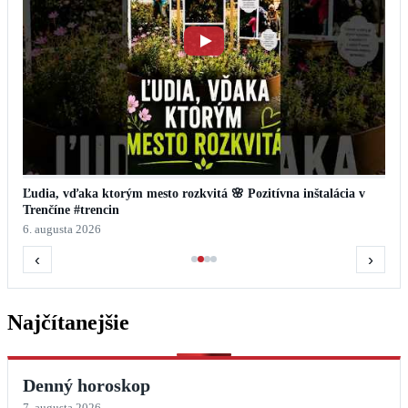
Ľudia, vďaka ktorým mesto rozkvitá 🌸 Pozitívna inštalácia v
Trenčíne #trencin
6. augusta 2026
‹
›
Najčítanejšie
Denný horoskop
7. augusta 2026