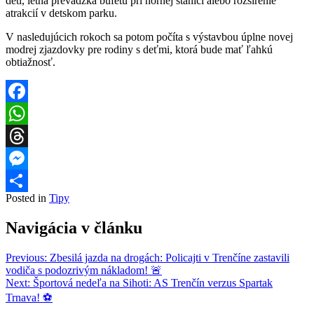
deti, letná prevádzka bufetu pri hornej stanici alebo rozšírenie
atrakcií v detskom parku.
V nasledujúcich rokoch sa potom počíta s výstavbou úplne novej
modrej zjazdovky pre rodiny s deťmi, ktorá bude mať ľahkú
obtiažnosť.
Facebook
WhatsApp
Threads
Messenger
Posted in
Tipy
Share
Navigácia v článku
Previous:
Zbesilá jazda na drogách: Policajti v Trenčíne zastavili
vodiča s podozrivým nákladom! 🚨
Next:
Športová nedeľa na Sihoti: AS Trenčín verzus Spartak
Trnava! ⚽️