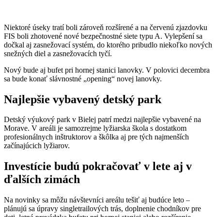
Niektoré úseky tratí boli zároveň rozšírené a na červenú zjazdovku
FIS boli zhotovené nové bezpečnostné siete typu A. Vylepšení sa
dočkal aj zasnežovací systém, do ktorého pribudlo niekoľko nových
snežných diel a zasnežovacích tyčí.
Nový bude aj bufet pri hornej stanici lanovky. V polovici decembra
sa bude konať slávnostné „opening“ novej lanovky.
Najlepšie vybavený detský park
Detský výukový park v Bielej patrí medzi najlepšie vybavené na
Morave. V areáli je samozrejme lyžiarska škola s dostatkom
profesionálnych inštruktorov a škôlka aj pre tých najmenších
začínajúcich lyžiarov.
Investície budú pokračovať v lete aj v
ďalších zimách
Na novinky sa môžu návštevníci areálu tešiť aj budúce leto –
plánujú sa úpravy singletrailových trás, doplnenie chodníkov pre