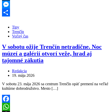
Threads
Messenger
Share
Tipy
Trenčín
Voľný čas
V sobotu ožije Trenčín netradične. Noc
múzeí a galérií otvorí veže, hrad aj
tajomné zákutia
Redakcia
19. mája 2026
V sobotu 23. mája 2026 sa centrum Trenčín opäť premení na veľké
kultúrne dobrodružstvo. Mesto […]
Facebook