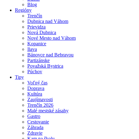
Blog
Regióny
Trenčín
Dubnica nad Váhom
Prievidza
Nová Dubnica
Nové Mesto nad Váhom
Kopanice
Ilava
Bánovce nad Bebravou
Partizánske
Považská Bystrica
Púchov
Tipy
Voľný čas
Doprava
Kultúra
Zaujímavosti
Trenčín 2026
Malé mestské zásahy
Gastro
Cestovanie
Záhrada
Zdravie
Kam na školu