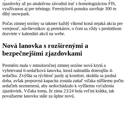
zjazdovky až po atraktívnu závodnú trať s homologizáciou FIS,
využívanou aj pre tréningy. Freestylovú ponuku završuje 300 m
dlhý snowpark.
Počas zimnej sezóny sa takmer každý víkend koná nejaká akcia pre
verejnosť, návštevníkov aj pretekárov, o čom sa vždy s predstihom
dozviete v kalendári akcií na webe.
Nová lanovka s rozšírenými a
bezpečnejšími zjazdovkami
Premiéru mala v minuloročnej zimnej sezóne nová krytá a
vyhrievaná 6-sedačková lanovka, ktorá nahradila doterajšiu 4-
sedačku. Zvýšila sa rýchlosť jazdy aj komfort, skrátila sa jazdná
doba, avšak prepravná kapacita zostala zatiaľ vďaka nižšiemu počtu
sedačiek nezmenená, aby nedochádzalo k vyššiemu vyťaženiu
zjazdoviek. Vďaka tomu, že zima 23/24 bola veľmi krátka, tak
považueme lanovku stále za úplne novú.