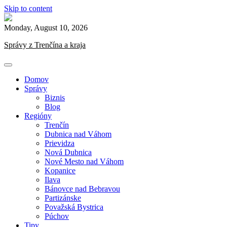
Skip to content
Monday, August 10, 2026
Správy z Trenčína a kraja
Domov
Správy
Biznis
Blog
Regióny
Trenčín
Dubnica nad Váhom
Prievidza
Nová Dubnica
Nové Mesto nad Váhom
Kopanice
Ilava
Bánovce nad Bebravou
Partizánske
Považská Bystrica
Púchov
Tipy