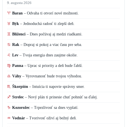
9. augusta 2026
♈
Baran
–
Odvaha ti otvorí nové možnosti.
♉
Býk
–
Jednoduchá radosť ti zlepší deň.
♊
Blíženci
–
Dnes počúvaj aj medzi riadkami.
♋
Rak
–
Dopraj si pokoj a viac času pre seba.
♌
Lev
–
Tvoja energia dnes zaujme okolie.
♍
Panna
–
Uprac si priority a deň bude ľahší.
♎
Váhy
–
Vyrovnanosť bude tvojou výhodou.
♏
Škorpión
–
Intuícia ti napovie správny smer.
♐
Strelec
–
Nový plán ti prinesie chuť pohnúť sa ďalej.
♑
Kozorožec
–
Trpezlivosť sa dnes vyplatí.
♒
Vodnár
–
Tvorivosť oživí aj bežný deň.