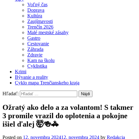
Voľný čas
Doprava
Kultúra
Zaujímavosti
Trenčín 2026
Malé mestské zásahy
Gastro
Cestovanie
Záhrada
Zdravie
Kam na školu
Cyklistika
Krimi
Bývanie a reality
Cyklo mapa Trenčianskeho kraja
Hľadať:
Ožratý ako delo a za volantom! S takmer
3 promile vrazil do oplotenia a pokojne
išiel ďalej 🤯🍻🚓
Posted on
12. novembra 2024
12. novembra 2024
by
Redakcia