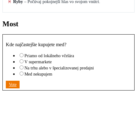
♓
Ryby
–
Počúvaj pokojnejší hlas vo svojom vnútri.
Most
Kde najčastejšie kupujete med?
Priamo od lokálneho včelára
V supermarkete
Na trhu alebo v špecializovanej predajni
Med nekupujem
Vote