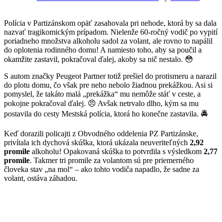
Polícia v Partizánskom opäť zasahovala pri nehode, ktorá by sa dala
nazvať tragikomickým prípadom. Nielenže 60-ročný vodič po vypití
poriadneho množstva alkoholu sadol za volant, ale rovno to napálil
do oplotenia rodinného domu! A namiesto toho, aby sa poučil a
okamžite zastavil, pokračoval ďalej, akoby sa nič nestalo. 😳
S autom značky Peugeot Partner totiž prešiel do protismeru a narazil
do plotu domu, čo však pre neho nebolo žiadnou prekážkou. Asi si
pomyslel, že takáto malá „prekážka“ mu nemôže stáť v ceste, a
pokojne pokračoval ďalej. 😠 Avšak netrvalo dlho, kým sa mu
postavila do cesty Mestská polícia, ktorá ho konečne zastavila. 🚔
Keď dorazili policajti z Obvodného oddelenia PZ Partizánske,
privítala ich dychová skúška, ktorá ukázala neuveriteľných
2,92
promile
alkoholu! Opakovaná skúška to potvrdila s výsledkom
2,77
promile
. Takmer tri promile za volantom sú pre priemerného
človeka stav „na mol“ – ako tohto vodiča napadlo, že sadne za
volant, ostáva záhadou.