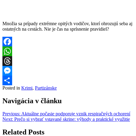
Množia sa prípady extrémne opitých vodičov, ktorí ohrozujú seba aj
ostatných na cestách. Nie je čas na sprísnenie pravidiel?
Facebook
WhatsApp
Threads
Messenger
Posted in
Krimi
,
Partizánske
Share
Navigácia v článku
Previous:
Aktuálne počasie podporuje vznik respiračných ochorení
Next:
Prečo si vybrať vstavané skrine: výhody a praktické využitie
Related Posts