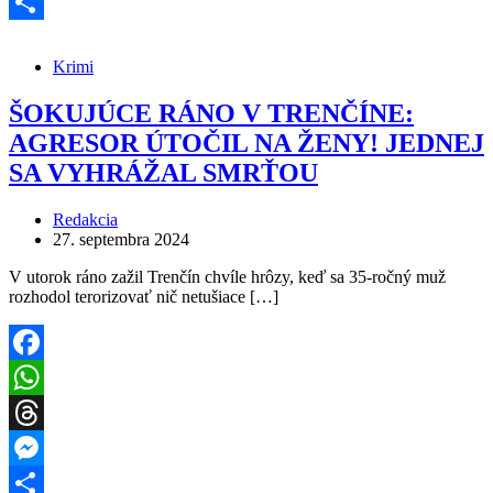
Messenger
Share
Krimi
ŠOKUJÚCE RÁNO V TRENČÍNE:
AGRESOR ÚTOČIL NA ŽENY! JEDNEJ
SA VYHRÁŽAL SMRŤOU
Redakcia
27. septembra 2024
V utorok ráno zažil Trenčín chvíle hrôzy, keď sa 35-ročný muž
rozhodol terorizovať nič netušiace […]
Facebook
WhatsApp
Threads
Messenger