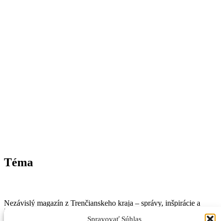
Téma
Nezávislý magazín z Trenčianskeho kraja – správy, inšpirácie a
život v regióne.
Spravovať Súhlas