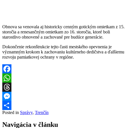
Obnova sa venovala aj historicky cenným gotickým omietkam z 15.
storočia a renesančným omietkam zo 16. storočia, ktoré boli
starostlivo obnovené a zachované pre budúce generácie.
Dokončenie rekonštrukcie tejto časti mestského opevnenia je
významným krokom k zachovaniu kultúrneho dedičstva a ďalšiemu
rozvoju pamiatkovej ochrany v regióne.
Facebook
WhatsApp
Threads
Messenger
Posted in
Správy
,
Trenčín
Share
Navigácia v článku