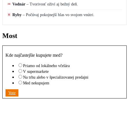
♒
Vodnár
–
Tvorivosť oživí aj bežný deň.
♓
Ryby
–
Počúvaj pokojnejší hlas vo svojom vnútri.
Most
Kde najčastejšie kupujete med?
Priamo od lokálneho včelára
V supermarkete
Na trhu alebo v špecializovanej predajni
Med nekupujem
Vote