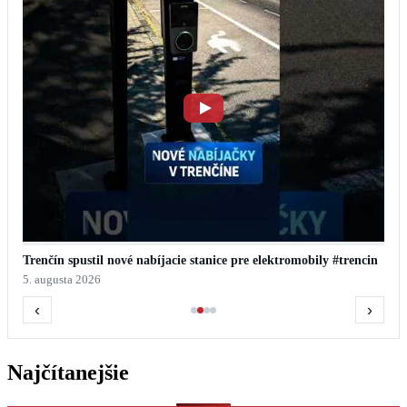
Trenčín spustil nové nabíjacie stanice pre elektromobily #trencin
5. augusta 2026
‹
›
Najčítanejšie