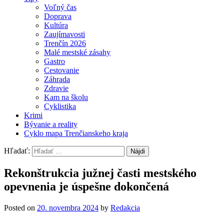
Voľný čas
Doprava
Kultúra
Zaujímavosti
Trenčín 2026
Malé mestské zásahy
Gastro
Cestovanie
Záhrada
Zdravie
Kam na školu
Cyklistika
Krimi
Bývanie a reality
Cyklo mapa Trenčianskeho kraja
Hľadať:
Rekonštrukcia južnej časti mestského
opevnenia je úspešne dokončená
Posted on
20. novembra 2024
by
Redakcia