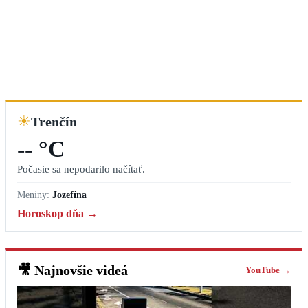
☀
Trenčín
-- °C
Počasie sa nepodarilo načítať.
Meniny:
Jozefína
Horoskop dňa →
🎥
Najnovšie videá
YouTube →