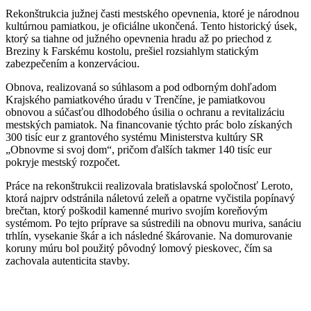
Rekonštrukcia južnej časti mestského opevnenia, ktoré je národnou
kultúrnou pamiatkou, je oficiálne ukončená. Tento historický úsek,
ktorý sa tiahne od južného opevnenia hradu až po priechod z
Breziny k Farskému kostolu, prešiel rozsiahlym statickým
zabezpečením a konzerváciou.
Obnova, realizovaná so súhlasom a pod odborným dohľadom
Krajského pamiatkového úradu v Trenčíne, je pamiatkovou
obnovou a súčasťou dlhodobého úsilia o ochranu a revitalizáciu
mestských pamiatok. Na financovanie týchto prác bolo získaných
300 tisíc eur z grantového systému Ministerstva kultúry SR
„Obnovme si svoj dom“, pričom ďalších takmer 140 tisíc eur
pokryje mestský rozpočet.
Práce na rekonštrukcii realizovala bratislavská spoločnosť Leroto,
ktorá najprv odstránila náletovú zeleň a opatrne vyčistila popínavý
brečtan, ktorý poškodil kamenné murivo svojím koreňovým
systémom. Po tejto príprave sa sústredili na obnovu muriva, sanáciu
trhlín, vysekanie škár a ich následné škárovanie. Na domurovanie
koruny múru bol použitý pôvodný lomový pieskovec, čím sa
zachovala autenticita stavby.