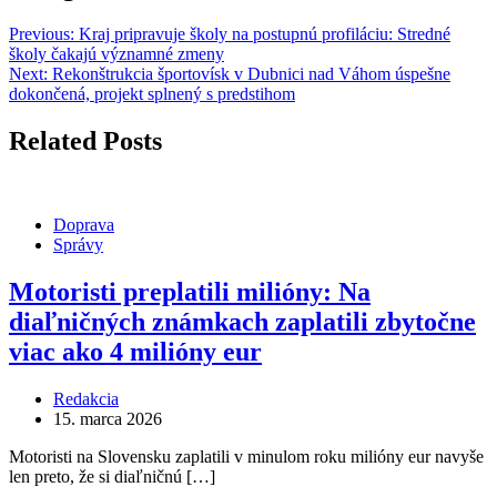
Previous:
Kraj pripravuje školy na postupnú profiláciu: Stredné
školy čakajú významné zmeny
Next:
Rekonštrukcia športovísk v Dubnici nad Váhom úspešne
dokončená, projekt splnený s predstihom
Related Posts
Doprava
Správy
Motoristi preplatili milióny: Na
diaľničných známkach zaplatili zbytočne
viac ako 4 milióny eur
Redakcia
15. marca 2026
Motoristi na Slovensku zaplatili v minulom roku milióny eur navyše
len preto, že si diaľničnú […]