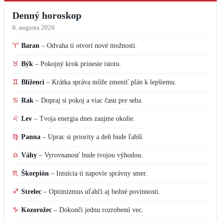
Denný horoskop
6. augusta 2026
♈
Baran
–
Odvaha ti otvorí nové možnosti.
♉
Býk
–
Pokojný krok prinesie istotu.
♊
Blíženci
–
Krátka správa môže zmeniť plán k lepšiemu.
♋
Rak
–
Dopraj si pokoj a viac času pre seba.
♌
Lev
–
Tvoja energia dnes zaujme okolie.
♍
Panna
–
Uprac si priority a deň bude ľahší.
♎
Váhy
–
Vyrovnanosť bude tvojou výhodou.
♏
Škorpión
–
Intuícia ti napovie správny smer.
♐
Strelec
–
Optimizmus uľahčí aj bežné povinnosti.
♑
Kozorožec
–
Dokonči jednu rozrobenú vec.