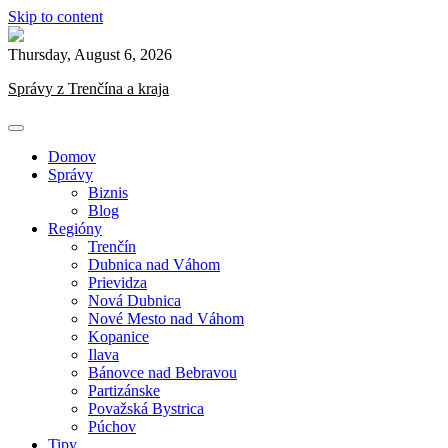
Skip to content
Thursday, August 6, 2026
Správy z Trenčína a kraja
Domov
Správy
Biznis
Blog
Regióny
Trenčín
Dubnica nad Váhom
Prievidza
Nová Dubnica
Nové Mesto nad Váhom
Kopanice
Ilava
Bánovce nad Bebravou
Partizánske
Považská Bystrica
Púchov
Tipy