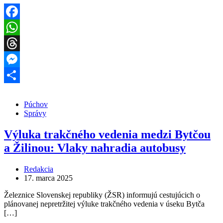
Facebook
WhatsApp
Threads
Messenger
Share
Púchov
Správy
Výluka trakčného vedenia medzi Bytčou
a Žilinou: Vlaky nahradia autobusy
Redakcia
17. marca 2025
Železnice Slovenskej republiky (ŽSR) informujú cestujúcich o
plánovanej nepretržitej výluke trakčného vedenia v úseku Bytča
[…]