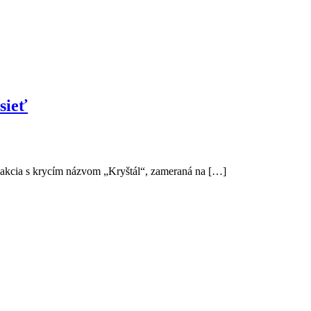
sieť
á akcia s krycím názvom „Kryštál“, zameraná na […]