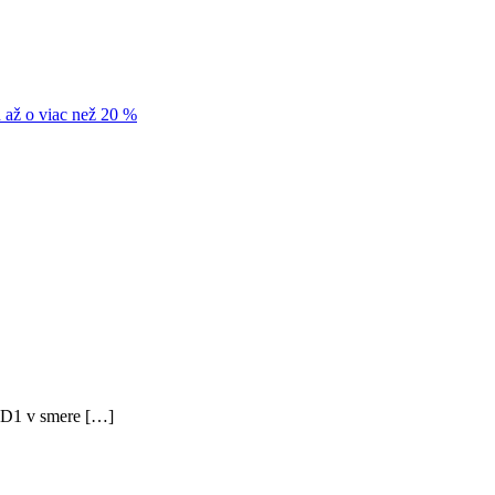
 až o viac než 20 %
e D1 v smere […]