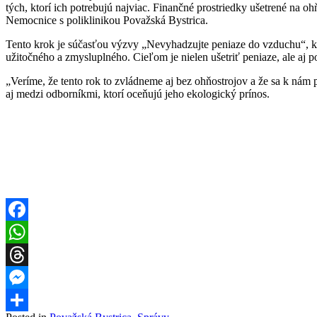
tých, ktorí ich potrebujú najviac. Finančné prostriedky ušetrené na 
Nemocnice s poliklinikou Považská Bystrica.
Tento krok je súčasťou výzvy „Nevyhadzujte peniaze do vzduchu“, kto
užitočného a zmysluplného. Cieľom je nielen ušetriť peniaze, ale aj
„Veríme, že tento rok to zvládneme aj bez ohňostrojov a že sa k nám pr
aj medzi odborníkmi, ktorí oceňujú jeho ekologický prínos.
Facebook
WhatsApp
Threads
Messenger