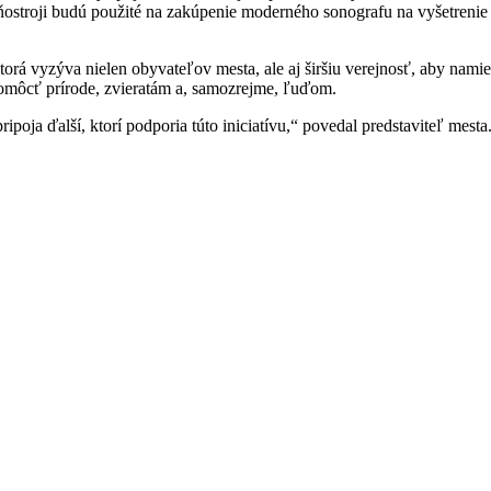
ohňostroji budú použité na zakúpenie moderného sonografu na vyšetreni
rá vyzýva nielen obyvateľov mesta, ale aj širšiu verejnosť, aby nami
 pomôcť prírode, zvieratám a, samozrejme, ľuďom.
ipoja ďalší, ktorí podporia túto iniciatívu,“ povedal predstaviteľ mest