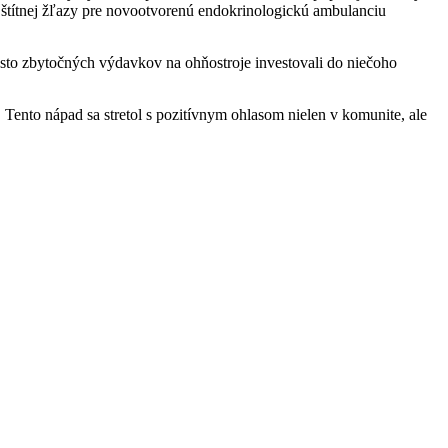
e štítnej žľazy pre novootvorenú endokrinologickú ambulanciu
esto zbytočných výdavkov na ohňostroje investovali do niečoho
a. Tento nápad sa stretol s pozitívnym ohlasom nielen v komunite, ale