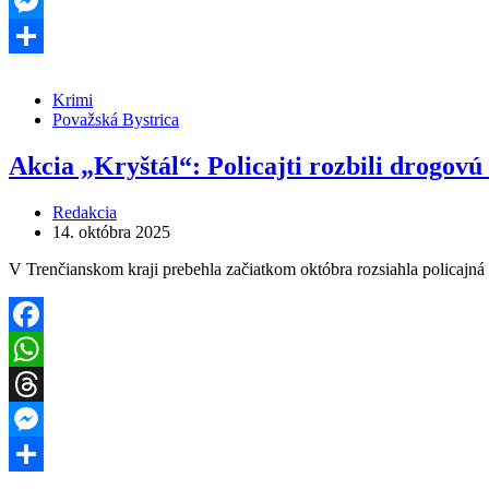
Threads
Messenger
Share
Krimi
Považská Bystrica
Akcia „Kryštál“: Policajti rozbili drogovú 
Redakcia
14. októbra 2025
V Trenčianskom kraji prebehla začiatkom októbra rozsiahla policajn
Facebook
WhatsApp
Threads
Messenger
Share