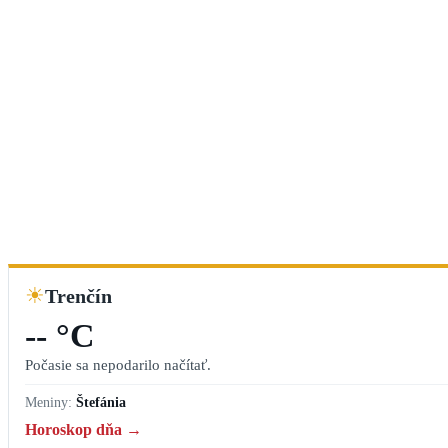
☀
Trenčín
-- °C
Počasie sa nepodarilo načítať.
Meniny:
Štefánia
Horoskop dňa →