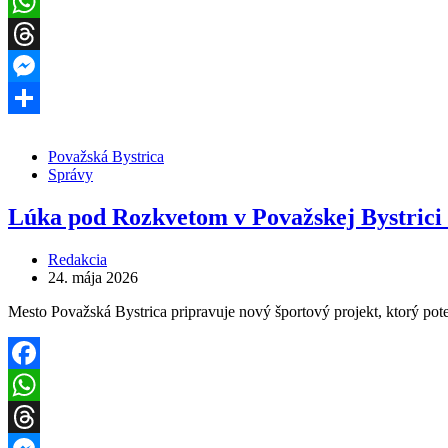
Facebook
WhatsApp
Threads
Messenger
Share
Považská Bystrica
Správy
Lúka pod Rozkvetom v Považskej Bystrici d
Redakcia
24. mája 2026
Mesto Považská Bystrica pripravuje nový športový projekt, ktorý po
Facebook
WhatsApp