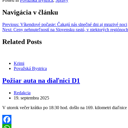
Posted in
Považská Bystrica
,
Správy
Share
Navigácia v článku
Previous:
Víkendové počasie: Čakajú nás slnečné dni aj mrazivé noci
Next:
Ceny nehnuteľností na Slovensku rastú, v niektorých regiónoch
Related Posts
Krimi
Považská Bystrica
Požiar auta na diaľnici D1
Redakcia
19. septembra 2025
V utorok večer krátko po 18:30 hod. došlo na 169. kilometri diaľnic