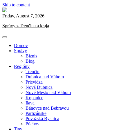
Skip to content
Friday, August 7, 2026
Správy z Trenčína a kraja
Domov
Správy
Biznis
Blog
Regióny
Trenčín
Dubnica nad Váhom
Prievidza
Nová Dubnica
Nové Mesto nad Váhom
Kopanice
Ilava
Bánovce nad Bebravou
Partizánske
Považská Bystrica
Púchov
Tipy