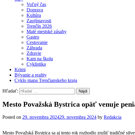
Voľný čas
Doprava
Kultúra
Zaujímavosti
Trenčín 2026
Malé mestské zásahy
Gastro
Cestovanie
Záhrada
Zdravie
Kam na školu
Cyklistika
Krimi
Bývanie a reality
Cyklo mapa Trenčianskeho kraja
Hľadať:
Mesto Považská Bystrica opäť venuje peni
Posted on
29. novembra 2024
29. novembra 2024
by
Redakcia
Mesto Považská Bystrica sa aj tento rok rozhodlo zrušiť tradičné si