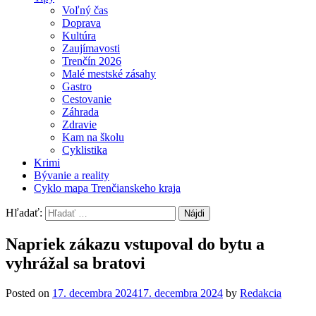
Voľný čas
Doprava
Kultúra
Zaujímavosti
Trenčín 2026
Malé mestské zásahy
Gastro
Cestovanie
Záhrada
Zdravie
Kam na školu
Cyklistika
Krimi
Bývanie a reality
Cyklo mapa Trenčianskeho kraja
Hľadať:
Napriek zákazu vstupoval do bytu a
vyhrážal sa bratovi
Posted on
17. decembra 2024
17. decembra 2024
by
Redakcia