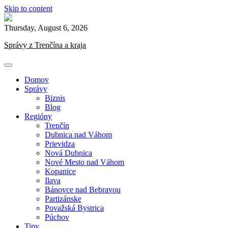
Skip to content
Thursday, August 6, 2026
Správy z Trenčína a kraja
Domov
Správy
Biznis
Blog
Regióny
Trenčín
Dubnica nad Váhom
Prievidza
Nová Dubnica
Nové Mesto nad Váhom
Kopanice
Ilava
Bánovce nad Bebravou
Partizánske
Považská Bystrica
Púchov
Tipy