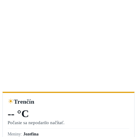
☀
Trenčín
-- °C
Počasie sa nepodarilo načítať.
Meniny:
Jozefína