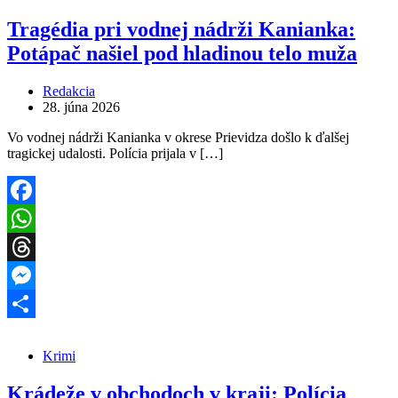
Tragédia pri vodnej nádrži Kanianka:
Potápač našiel pod hladinou telo muža
Redakcia
28. júna 2026
Vo vodnej nádrži Kanianka v okrese Prievidza došlo k ďalšej
tragickej udalosti. Polícia prijala v […]
Facebook
WhatsApp
Threads
Messenger
Share
Krimi
Krádeže v obchodoch v kraji: Polícia