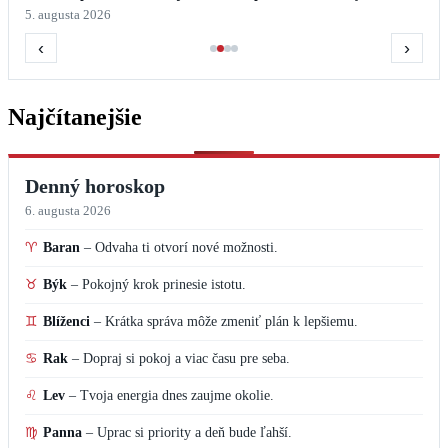
5. augusta 2026
‹
›
Najčítanejšie
Denný horoskop
6. augusta 2026
♈
Baran
–
Odvaha ti otvorí nové možnosti.
♉
Býk
–
Pokojný krok prinesie istotu.
♊
Blíženci
–
Krátka správa môže zmeniť plán k lepšiemu.
♋
Rak
–
Dopraj si pokoj a viac času pre seba.
♌
Lev
–
Tvoja energia dnes zaujme okolie.
♍
Panna
–
Uprac si priority a deň bude ľahší.