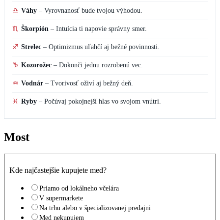
♎
Váhy
–
Vyrovnanosť bude tvojou výhodou.
♏
Škorpión
–
Intuícia ti napovie správny smer.
♐
Strelec
–
Optimizmus uľahčí aj bežné povinnosti.
♑
Kozorožec
–
Dokonči jednu rozrobenú vec.
♒
Vodnár
–
Tvorivosť oživí aj bežný deň.
♓
Ryby
–
Počúvaj pokojnejší hlas vo svojom vnútri.
Most
Kde najčastejšie kupujete med?
Priamo od lokálneho včelára
V supermarkete
Na trhu alebo v špecializovanej predajni
Med nekupujem