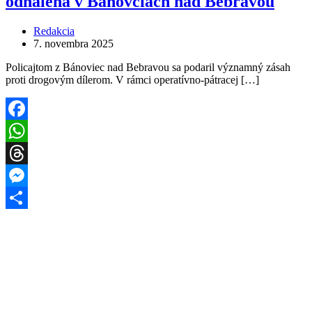
odhalená v Bánovciach nad Bebravou
Redakcia
7. novembra 2025
Policajtom z Bánoviec nad Bebravou sa podaril významný zásah
proti drogovým dílerom. V rámci operatívno-pátracej […]
Facebook
WhatsApp
Threads
Messenger
Share