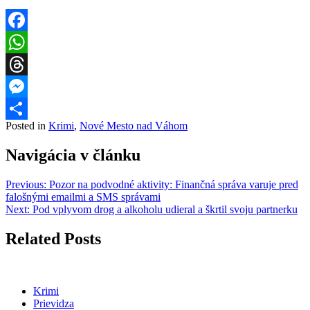
Facebook
WhatsApp
Threads
Messenger
Posted in
Krimi
,
Nové Mesto nad Váhom
Share
Navigácia v článku
Previous:
Pozor na podvodné aktivity: Finančná správa varuje pred
falošnými emailmi a SMS správami
Next:
Pod vplyvom drog a alkoholu udieral a škrtil svoju partnerku
Related Posts
Krimi
Prievidza