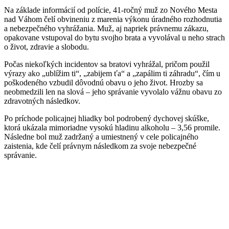
Na základe informácií od polície, 41-ročný muž zo Nového Mesta
nad Váhom čelí obvineniu z marenia výkonu úradného rozhodnutia
a nebezpečného vyhrážania. Muž, aj napriek právnemu zákazu,
opakovane vstupoval do bytu svojho brata a vyvolával u neho strach
o život, zdravie a slobodu.
Počas niekoľkých incidentov sa bratovi vyhrážal, pričom použil
výrazy ako „ublížim ti“, „zabijem ťa“ a „zapálim ti záhradu“, čím u
poškodeného vzbudil dôvodnú obavu o jeho život. Hrozby sa
neobmedzili len na slová – jeho správanie vyvolalo vážnu obavu zo
zdravotných následkov.
Po príchode policajnej hliadky bol podrobený dychovej skúške,
ktorá ukázala mimoriadne vysokú hladinu alkoholu – 3,56 promile.
Následne bol muž zadržaný a umiestnený v cele policajného
zaistenia, kde čelí právnym následkom za svoje nebezpečné
správanie.