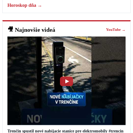
Horoskop dňa →
🎥
Najnovšie videá
YouTube →
Trenčín spustil nové nabíjacie stanice pre elektromobily #trencin