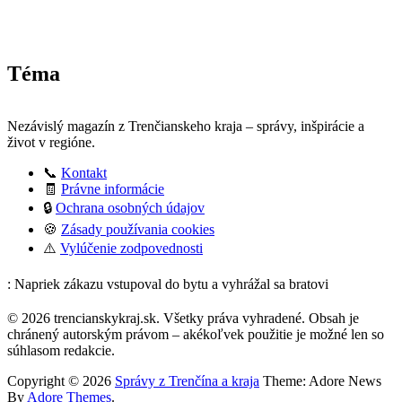
Téma
Nezávislý magazín z Trenčianskeho kraja – správy, inšpirácie a
život v regióne.
📞
Kontakt
🧾
Právne informácie
🔒
Ochrana osobných údajov
🍪
Zásady používania cookies
⚠️
Vylúčenie zodpovednosti
: Napriek zákazu vstupoval do bytu a vyhrážal sa bratovi
© 2026 trencianskykraj.sk. Všetky práva vyhradené. Obsah je
chránený autorským právom – akékoľvek použitie je možné len so
súhlasom redakcie.
Copyright © 2026
Správy z Trenčína a kraja
Theme: Adore News
By
Adore Themes
.