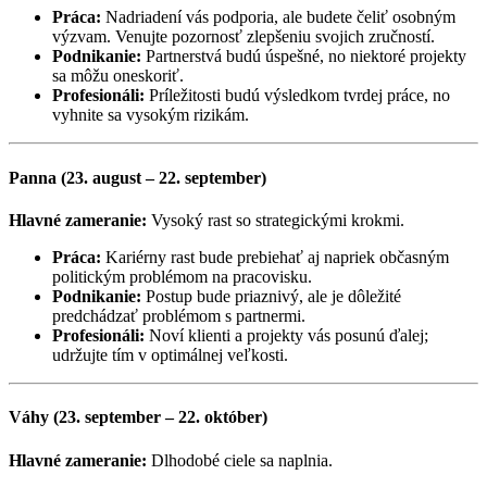
Práca:
Nadriadení vás podporia, ale budete čeliť osobným
výzvam. Venujte pozornosť zlepšeniu svojich zručností.
Podnikanie:
Partnerstvá budú úspešné, no niektoré projekty
sa môžu oneskoriť.
Profesionáli:
Príležitosti budú výsledkom tvrdej práce, no
vyhnite sa vysokým rizikám.
Panna (23. august – 22. september)
Hlavné zameranie:
Vysoký rast so strategickými krokmi.
Práca:
Kariérny rast bude prebiehať aj napriek občasným
politickým problémom na pracovisku.
Podnikanie:
Postup bude priaznivý, ale je dôležité
predchádzať problémom s partnermi.
Profesionáli:
Noví klienti a projekty vás posunú ďalej;
udržujte tím v optimálnej veľkosti.
Váhy (23. september – 22. október)
Hlavné zameranie:
Dlhodobé ciele sa naplnia.