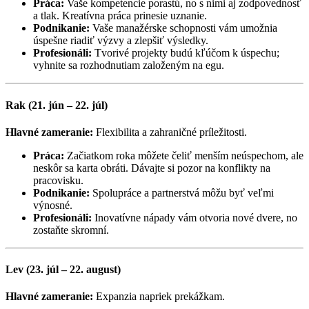
Práca:
Vaše kompetencie porastú, no s nimi aj zodpovednosť
a tlak. Kreatívna práca prinesie uznanie.
Podnikanie:
Vaše manažérske schopnosti vám umožnia
úspešne riadiť výzvy a zlepšiť výsledky.
Profesionáli:
Tvorivé projekty budú kľúčom k úspechu;
vyhnite sa rozhodnutiam založeným na egu.
Rak (21. jún – 22. júl)
Hlavné zameranie:
Flexibilita a zahraničné príležitosti.
Práca:
Začiatkom roka môžete čeliť menším neúspechom, ale
neskôr sa karta obráti. Dávajte si pozor na konflikty na
pracovisku.
Podnikanie:
Spolupráce a partnerstvá môžu byť veľmi
výnosné.
Profesionáli:
Inovatívne nápady vám otvoria nové dvere, no
zostaňte skromní.
Lev (23. júl – 22. august)
Hlavné zameranie:
Expanzia napriek prekážkam.