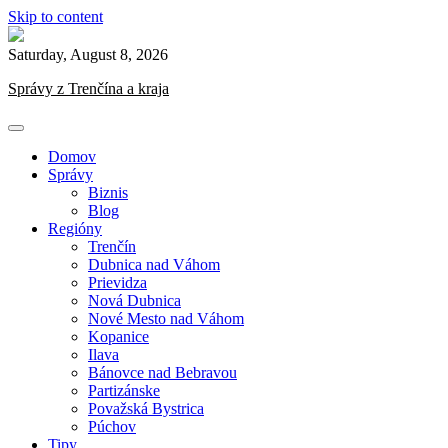
Skip to content
Saturday, August 8, 2026
Správy z Trenčína a kraja
Domov
Správy
Biznis
Blog
Regióny
Trenčín
Dubnica nad Váhom
Prievidza
Nová Dubnica
Nové Mesto nad Váhom
Kopanice
Ilava
Bánovce nad Bebravou
Partizánske
Považská Bystrica
Púchov
Tipy