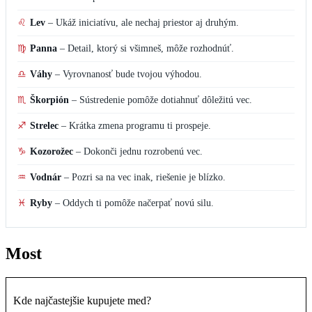
♌
Lev
–
Ukáž iniciatívu, ale nechaj priestor aj druhým.
♍
Panna
–
Detail, ktorý si všimneš, môže rozhodnúť.
♎
Váhy
–
Vyrovnanosť bude tvojou výhodou.
♏
Škorpión
–
Sústredenie pomôže dotiahnuť dôležitú vec.
♐
Strelec
–
Krátka zmena programu ti prospeje.
♑
Kozorožec
–
Dokonči jednu rozrobenú vec.
♒
Vodnár
–
Pozri sa na vec inak, riešenie je blízko.
♓
Ryby
–
Oddych ti pomôže načerpať novú silu.
Most
Kde najčastejšie kupujete med?