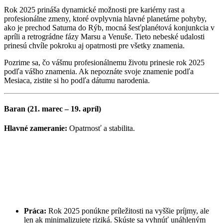
Rok 2025 prináša dynamické možnosti pre kariérny rast a
profesionálne zmeny, ktoré ovplyvnia hlavné planetárne pohyby,
ako je prechod Saturna do Rýb, mocná šesťplanétová konjunkcia v
apríli a retrográdne fázy Marsu a Venuše. Tieto nebeské udalosti
prinesú chvíle pokroku aj opatrnosti pre všetky znamenia.
Pozrime sa, čo vášmu profesionálnemu životu prinesie rok 2025
podľa vášho znamenia. Ak nepoznáte svoje znamenie podľa
Mesiaca, zistite si ho podľa dátumu narodenia.
Baran (21. marec – 19. apríl)
Hlavné zameranie:
Opatrnosť a stabilita.
Práca:
Rok 2025 ponúkne príležitosti na vyššie príjmy, ale
len ak minimalizujete riziká. Skúste sa vyhnúť unáhleným