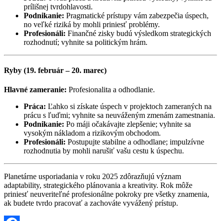
prílišnej tvrdohlavosti.
Podnikanie:
Pragmatické prístupy vám zabezpečia úspech,
no veľké riziká by mohli priniesť problémy.
Profesionáli:
Finančné zisky budú výsledkom strategických
rozhodnutí; vyhnite sa politickým hrám.
Ryby (19. február – 20. marec)
Hlavné zameranie:
Profesionalita a odhodlanie.
Práca:
Ľahko si získate úspech v projektoch zameraných na
prácu s ľuďmi; vyhnite sa neuváženým zmenám zamestnania.
Podnikanie:
Po máji očakávajte zlepšenie; vyhnite sa
vysokým nákladom a rizikovým obchodom.
Profesionáli:
Postupujte stabilne a odhodlane; impulzívne
rozhodnutia by mohli narušiť vašu cestu k úspechu.
Planetárne usporiadania v roku 2025 zdôrazňujú význam
adaptability, strategického plánovania a kreativity. Rok môže
priniesť neuveriteľné profesionálne pokroky pre všetky znamenia,
ak budete tvrdo pracovať a zachováte vyvážený prístup.