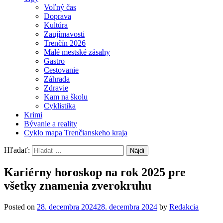
Voľný čas
Doprava
Kultúra
Zaujímavosti
Trenčín 2026
Malé mestské zásahy
Gastro
Cestovanie
Záhrada
Zdravie
Kam na školu
Cyklistika
Krimi
Bývanie a reality
Cyklo mapa Trenčianskeho kraja
Hľadať:
Kariérny horoskop na rok 2025 pre
všetky znamenia zverokruhu
Posted on
28. decembra 2024
28. decembra 2024
by
Redakcia