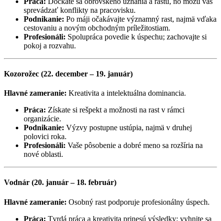
Práca:
Dočkáte sa obrovského uznania a rastu, no môžu vás
sprevádzať konflikty na pracovisku.
Podnikanie:
Po máji očakávajte významný rast, najmä vďaka
cestovaniu a novým obchodným príležitostiam.
Profesionáli:
Spolupráca povedie k úspechu; zachovajte si
pokoj a rozvahu.
Kozorožec (22. december – 19. január)
Hlavné zameranie:
Kreativita a intelektuálna dominancia.
Práca:
Získate si rešpekt a možnosti na rast v rámci
organizácie.
Podnikanie:
Výzvy postupne ustúpia, najmä v druhej
polovici roka.
Profesionáli:
Vaše pôsobenie a dobré meno sa rozšíria na
nové oblasti.
Vodnár (20. január – 18. február)
Hlavné zameranie:
Osobný rast podporuje profesionálny úspech.
Práca:
Tvrdá práca a kreativita prinesú výsledky; vyhnite sa