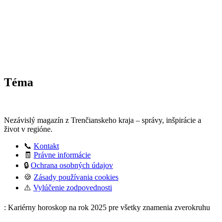
Téma
Nezávislý magazín z Trenčianskeho kraja – správy, inšpirácie a
život v regióne.
📞
Kontakt
🧾
Právne informácie
🔒
Ochrana osobných údajov
🍪
Zásady používania cookies
⚠️
Vylúčenie zodpovednosti
: Kariérny horoskop na rok 2025 pre všetky znamenia zverokruhu