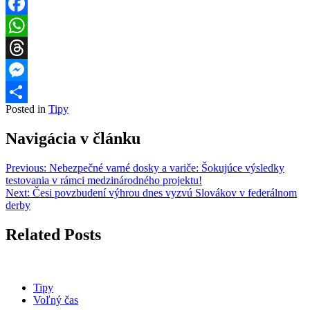
Facebook
WhatsApp
Threads
Messenger
Posted in
Tipy
Share
Navigácia v článku
Previous:
Nebezpečné varné dosky a variče: Šokujúce výsledky
testovania v rámci medzinárodného projektu!
Next:
Česi povzbudení výhrou dnes vyzvú Slovákov v federálnom
derby
Related Posts
Tipy
Voľný čas