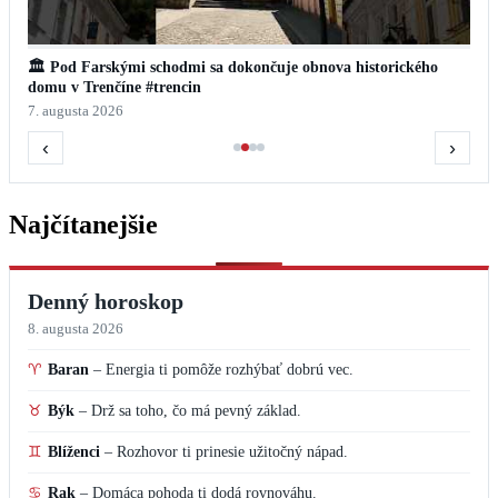
🏛️ Pod Farskými schodmi sa dokončuje obnova historického
domu v Trenčíne #trencin
7. augusta 2026
‹
›
Najčítanejšie
Denný horoskop
8. augusta 2026
♈
Baran
–
Energia ti pomôže rozhýbať dobrú vec.
♉
Býk
–
Drž sa toho, čo má pevný základ.
♊
Blíženci
–
Rozhovor ti prinesie užitočný nápad.
♋
Rak
–
Domáca pohoda ti dodá rovnováhu.