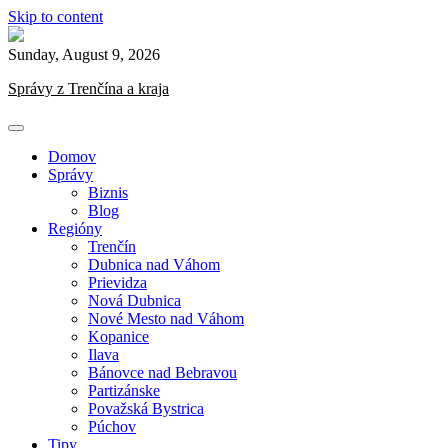
Skip to content
Sunday, August 9, 2026
Správy z Trenčína a kraja
Domov
Správy
Biznis
Blog
Regióny
Trenčín
Dubnica nad Váhom
Prievidza
Nová Dubnica
Nové Mesto nad Váhom
Kopanice
Ilava
Bánovce nad Bebravou
Partizánske
Považská Bystrica
Púchov
Tipy