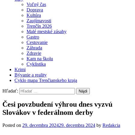
Voľný čas
Doprava
Kultúra
Zaujímavosti
Trenčín 2026
Malé mestské zásahy
Gastro
Cestovanie
Záhrada
Zdravie
Kam na školu
Cyklistika
Krimi
Bývanie a reality
Cyklo mapa Trenčianskeho kraja
Hľadať:
Česi povzbudení výhrou dnes vyzvú
Slovákov v federálnom derby
Posted on
29. decembra 2024
29. decembra 2024
by
Redakcia