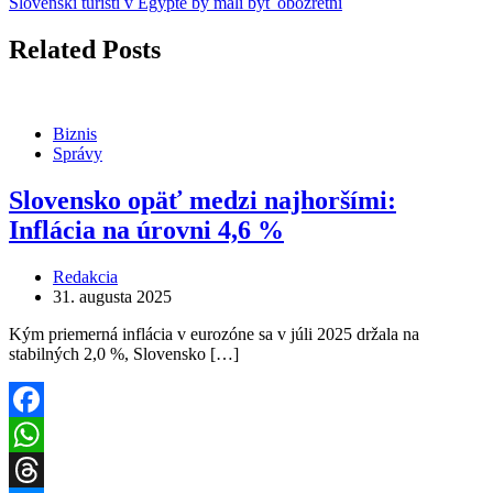
Slovenskí turisti v Egypte by mali byť obozretní
Related Posts
Biznis
Správy
Slovensko opäť medzi najhoršími:
Inflácia na úrovni 4,6 %
Redakcia
31. augusta 2025
Kým priemerná inflácia v eurozóne sa v júli 2025 držala na
stabilných 2,0 %, Slovensko […]
Facebook
WhatsApp