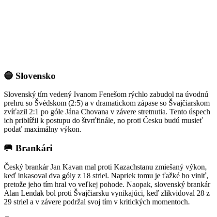
🔵 Slovensko
Slovenský tím vedený Ivanom Fenešom rýchlo zabudol na úvodnú
prehru so Švédskom (2:5) a v dramatickom zápase so Švajčiarskom
zvíťazil 2:1 po góle Jána Chovana v závere stretnutia. Tento úspech
ich priblížil k postupu do štvrťfinále, no proti Česku budú musieť
podať maximálny výkon.
🥅 Brankári
Český brankár Jan Kavan mal proti Kazachstanu zmiešaný výkon,
keď inkasoval dva góly z 18 striel. Napriek tomu je ťažké ho viniť,
pretože jeho tím hral vo veľkej pohode. Naopak, slovenský brankár
Alan Lendak bol proti Švajčiarsku vynikajúci, keď zlikvidoval 28 z
29 striel a v závere podržal svoj tím v kritických momentoch.