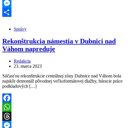
Threads
Messenger
Share
Správy
Rekonštrukcia námestia v Dubnici nad
Váhom napreduje
Redakcia
23. marca 2023
Súčasťou rekonštrukcie centrálnej zóny Dubnice nad Váhom bola
najskôr demontáž pôvodnej veľkoformátovej dlažby, búracie práce
podkladových […]
Facebook
WhatsApp
Threads