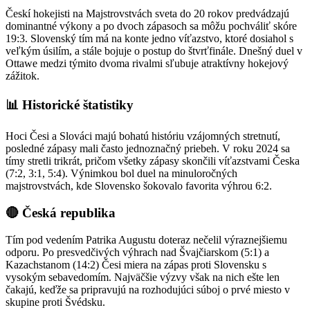
Českí hokejisti na Majstrovstvách sveta do 20 rokov predvádzajú
dominantné výkony a po dvoch zápasoch sa môžu pochváliť skóre
19:3. Slovenský tím má na konte jedno víťazstvo, ktoré dosiahol s
veľkým úsilím, a stále bojuje o postup do štvrťfinále. Dnešný duel v
Ottawe medzi týmito dvoma rivalmi sľubuje atraktívny hokejový
zážitok.
📊 Historické štatistiky
Hoci Česi a Slováci majú bohatú históriu vzájomných stretnutí,
posledné zápasy mali často jednoznačný priebeh. V roku 2024 sa
tímy stretli trikrát, pričom všetky zápasy skončili víťazstvami Česka
(7:2, 3:1, 5:4). Výnimkou bol duel na minuloročných
majstrovstvách, kde Slovensko šokovalo favorita výhrou 6:2.
🔴 Česká republika
Tím pod vedením Patrika Augustu doteraz nečelil výraznejšiemu
odporu. Po presvedčivých výhrach nad Švajčiarskom (5:1) a
Kazachstanom (14:2) Česi miera na zápas proti Slovensku s
vysokým sebavedomím. Najväčšie výzvy však na nich ešte len
čakajú, keďže sa pripravujú na rozhodujúci súboj o prvé miesto v
skupine proti Švédsku.