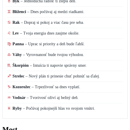
♉
Býk
–
Jednoduchá radosť ti zlepší deň.
♊
Blíženci
–
Dnes počúvaj aj medzi riadkami.
♋
Rak
–
Dopraj si pokoj a viac času pre seba.
♌
Lev
–
Tvoja energia dnes zaujme okolie.
♍
Panna
–
Uprac si priority a deň bude ľahší.
♎
Váhy
–
Vyrovnanosť bude tvojou výhodou.
♏
Škorpión
–
Intuícia ti napovie správny smer.
♐
Strelec
–
Nový plán ti prinesie chuť pohnúť sa ďalej.
♑
Kozorožec
–
Trpezlivosť sa dnes vyplatí.
♒
Vodnár
–
Tvorivosť oživí aj bežný deň.
♓
Ryby
–
Počúvaj pokojnejší hlas vo svojom vnútri.
Most