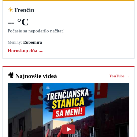
☀
Trenčín
-- °C
Počasie sa nepodarilo načítať.
Meniny:
Ľubomíra
Horoskop dňa →
🎥
Najnovšie videá
YouTube →