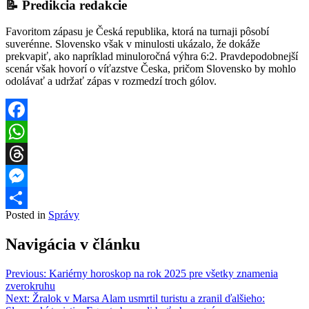
📝 Predikcia redakcie
Favoritom zápasu je Česká republika, ktorá na turnaji pôsobí
suverénne. Slovensko však v minulosti ukázalo, že dokáže
prekvapiť, ako napríklad minuloročná výhra 6:2. Pravdepodobnejší
scenár však hovorí o víťazstve Česka, pričom Slovensko by mohlo
odolávať a udržať zápas v rozmedzí troch gólov.
Facebook
WhatsApp
Threads
Messenger
Posted in
Správy
Share
Navigácia v článku
Previous:
Kariérny horoskop na rok 2025 pre všetky znamenia
zverokruhu
Next:
Žralok v Marsa Alam usmrtil turistu a zranil ďalšieho: