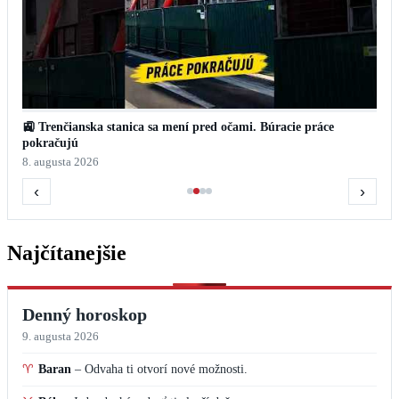
🚉 Trenčianska stanica sa mení pred očami. Búracie práce
pokračujú
8. augusta 2026
‹
›
Najčítanejšie
Denný horoskop
9. augusta 2026
♈
Baran
–
Odvaha ti otvorí nové možnosti.