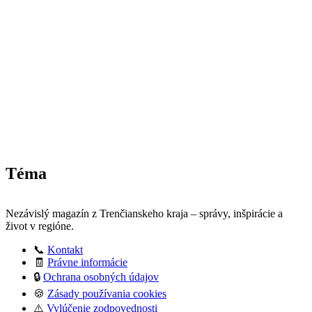
Téma
Nezávislý magazín z Trenčianskeho kraja – správy, inšpirácie a
život v regióne.
📞
Kontakt
🧾
Právne informácie
🔒
Ochrana osobných údajov
🍪
Zásady používania cookies
⚠️
Vylúčenie zodpovednosti