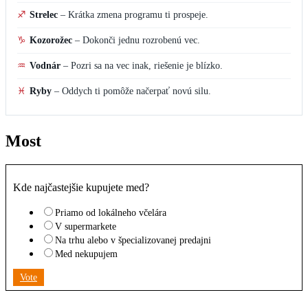
♐
Strelec
–
Krátka zmena programu ti prospeje.
♑
Kozorožec
–
Dokonči jednu rozrobenú vec.
♒
Vodnár
–
Pozri sa na vec inak, riešenie je blízko.
♓
Ryby
–
Oddych ti pomôže načerpať novú silu.
Most
Kde najčastejšie kupujete med?
Priamo od lokálneho včelára
V supermarkete
Na trhu alebo v špecializovanej predajni
Med nekupujem
Vote