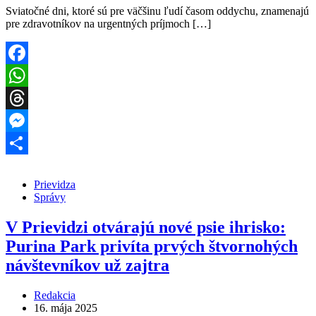
Sviatočné dni, ktoré sú pre väčšinu ľudí časom oddychu, znamenajú
pre zdravotníkov na urgentných príjmoch […]
Facebook
WhatsApp
Threads
Messenger
Share
Prievidza
Správy
V Prievidzi otvárajú nové psie ihrisko:
Purina Park privíta prvých štvornohých
návštevníkov už zajtra
Redakcia
16. mája 2025