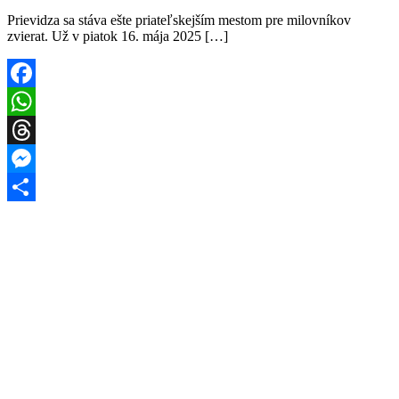
Prievidza sa stáva ešte priateľskejším mestom pre milovníkov
zvierat. Už v piatok 16. mája 2025 […]
Facebook
WhatsApp
Threads
Messenger
Share