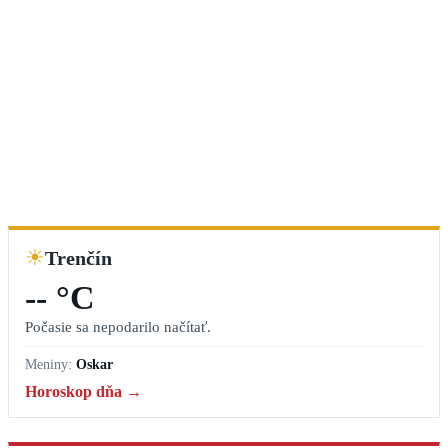
☀
Trenčín
-- °C
Počasie sa nepodarilo načítať.
Meniny:
Oskar
Horoskop dňa →