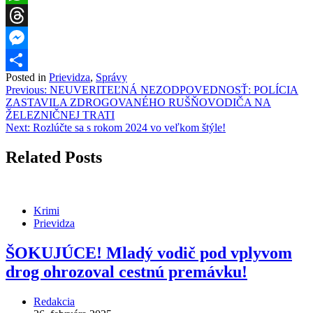
WhatsApp
Threads
Messenger
Posted in
Prievidza
,
Správy
Share
Navigácia
Previous:
NEUVERITEĽNÁ NEZODPOVEDNOSŤ: POLÍCIA
ZASTAVILA ZDROGOVANÉHO RUŠŇOVODIČA NA
v
ŽELEZNIČNEJ TRATI
článku
Next:
Rozlúčte sa s rokom 2024 vo veľkom štýle!
Related Posts
Krimi
Prievidza
ŠOKUJÚCE! Mladý vodič pod vplyvom
drog ohrozoval cestnú premávku!
Redakcia