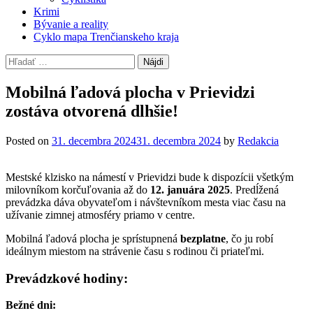
Krimi
Bývanie a reality
Cyklo mapa Trenčianskeho kraja
Hľadať:
Mobilná ľadová plocha v Prievidzi
zostáva otvorená dlhšie!
Posted on
31. decembra 2024
31. decembra 2024
by
Redakcia
Mestské klzisko na námestí v Prievidzi bude k dispozícii všetkým
milovníkom korčuľovania až do
12. januára 2025
. Predĺžená
prevádzka dáva obyvateľom i návštevníkom mesta viac času na
užívanie zimnej atmosféry priamo v centre.
Mobilná ľadová plocha je sprístupnená
bezplatne
, čo ju robí
ideálnym miestom na strávenie času s rodinou či priateľmi.
Prevádzkové hodiny:
Bežné dni: