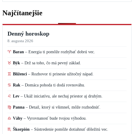
Najčítanejšie
Denný horoskop
8. augusta 2026
♈
Baran
–
Energia ti pomôže rozhýbať dobrú vec.
♉
Býk
–
Drž sa toho, čo má pevný základ.
♊
Blíženci
–
Rozhovor ti prinesie užitočný nápad.
♋
Rak
–
Domáca pohoda ti dodá rovnováhu.
♌
Lev
–
Ukáž iniciatívu, ale nechaj priestor aj druhým.
♍
Panna
–
Detail, ktorý si všimneš, môže rozhodnúť.
♎
Váhy
–
Vyrovnanosť bude tvojou výhodou.
♏
Škorpión
–
Sústredenie pomôže dotiahnuť dôležitú vec.