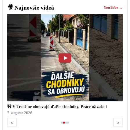
🎥
Najnovšie videá
YouTube →
🚧 V Trenčíne obnovujú ďalšie chodníky. Práce už začali
7. augusta 2026
‹
›