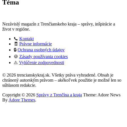
Téma
Nezávislý magazín z Trenčianskeho kraja – správy, inšpirácie a
život v regióne.
📞
Kontakt
🧾
Právne informácie
🔒
Ochrana osobných údajov
🍪
Zásady používania cookies
⚠️
Vylúčenie zodpovednosti
:
© 2026 trencianskykraj.sk. Všetky práva vyhradené. Obsah je
Mobilná
chránený autorským právom – akékoľvek použitie je možné len so
ľadová
súhlasom redakcie.
plocha
v
Copyright © 2026
Správy z Trenčína a kraja
Theme: Adore News
Prievidzi
By
Adore Themes
.
zostáva
otvorená
dlhšie!