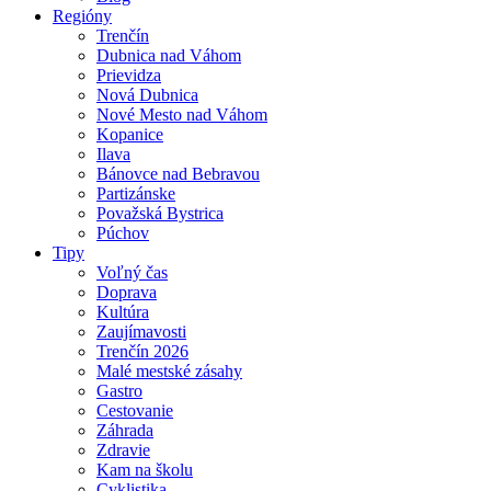
Regióny
Trenčín
Dubnica nad Váhom
Prievidza
Nová Dubnica
Nové Mesto nad Váhom
Kopanice
Ilava
Bánovce nad Bebravou
Partizánske
Považská Bystrica
Púchov
Tipy
Voľný čas
Doprava
Kultúra
Zaujímavosti
Trenčín 2026
Malé mestské zásahy
Gastro
Cestovanie
Záhrada
Zdravie
Kam na školu
Cyklistika