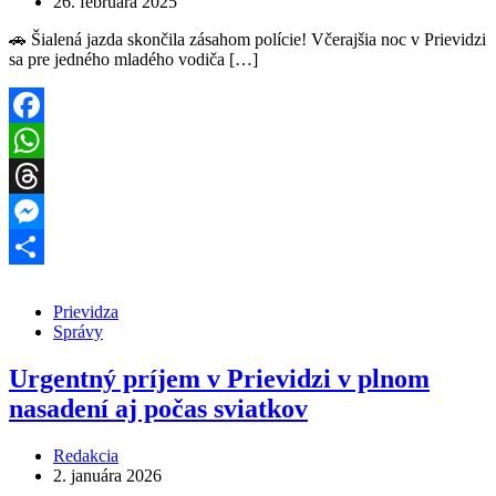
26. februára 2025
🚗 Šialená jazda skončila zásahom polície! Včerajšia noc v Prievidzi
sa pre jedného mladého vodiča […]
Facebook
WhatsApp
Threads
Messenger
Share
Prievidza
Správy
Urgentný príjem v Prievidzi v plnom
nasadení aj počas sviatkov
Redakcia
2. januára 2026