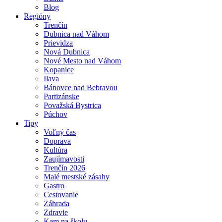
Blog
Regióny
Trenčín
Dubnica nad Váhom
Prievidza
Nová Dubnica
Nové Mesto nad Váhom
Kopanice
Ilava
Bánovce nad Bebravou
Partizánske
Považská Bystrica
Púchov
Tipy
Voľný čas
Doprava
Kultúra
Zaujímavosti
Trenčín 2026
Malé mestské zásahy
Gastro
Cestovanie
Záhrada
Zdravie
Kam na školu