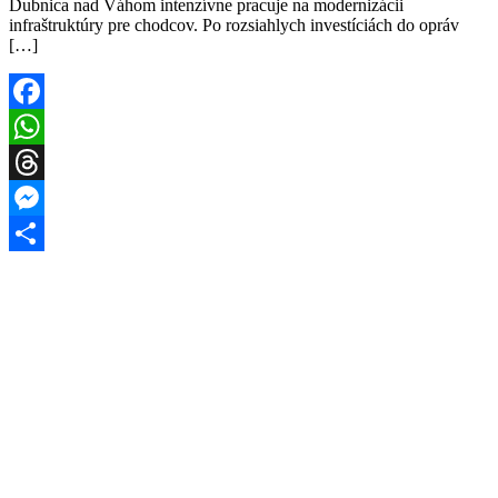
Dubnica nad Váhom intenzívne pracuje na modernizácii
infraštruktúry pre chodcov. Po rozsiahlych investíciách do opráv
[…]
Facebook
WhatsApp
Threads
Messenger
Share