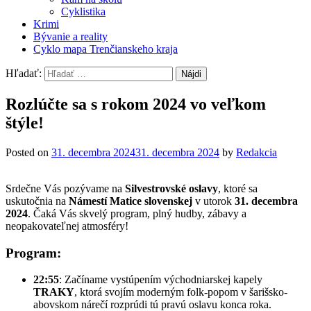
Cyklistika
Krimi
Bývanie a reality
Cyklo mapa Trenčianskeho kraja
Hľadať:
Rozlúčte sa s rokom 2024 vo veľkom
štýle!
Posted on
31. decembra 2024
31. decembra 2024
by
Redakcia
Srdečne Vás pozývame na
Silvestrovské oslavy
, ktoré sa
uskutočnia na
Námestí Matice slovenskej
v utorok
31. decembra
2024
. Čaká Vás skvelý program, plný hudby, zábavy a
neopakovateľnej atmosféry!
Program:
22:55
: Začíname vystúpením východniarskej kapely
TRAKY
, ktorá svojím moderným folk-popom v šarišsko-
abovskom nárečí rozprúdi tú pravú oslavu konca roka.