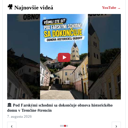
🎥
Najnovšie videá
YouTube →
🏛️ Pod Farskými schodmi sa dokončuje obnova historického
domu v Trenčíne #trencin
7. augusta 2026
‹
›