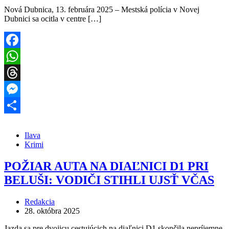
Nová Dubnica, 13. februára 2025 – Mestská polícia v Novej
Dubnici sa ocitla v centre […]
Facebook
WhatsApp
Threads
Messenger
Share
Ilava
Krimi
POŽIAR AUTA NA DIAĽNICI D1 PRI
BELUŠI: VODIČI STIHLI UJSŤ VČAS
Redakcia
28. októbra 2025
Jazda sa pre dvojicu cestujúcich na diaľnici D1 skončila nepríjemne,