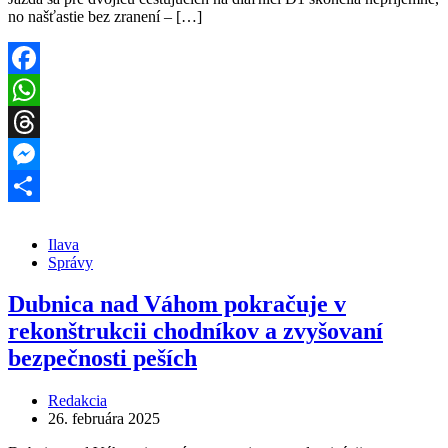
no našťastie bez zranení – […]
Facebook
WhatsApp
Threads
Messenger
Share
Ilava
Správy
Dubnica nad Váhom pokračuje v
rekonštrukcii chodníkov a zvyšovaní
bezpečnosti peších
Redakcia
26. februára 2025