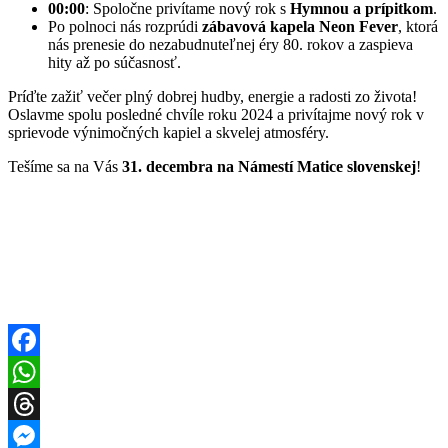
00:00
: Spoločne privítame nový rok s
Hymnou a prípitkom
.
Po polnoci nás rozprúdi
zábavová kapela Neon Fever
, ktorá
nás prenesie do nezabudnuteľnej éry 80. rokov a zaspieva
hity až po súčasnosť.
Príďte zažiť večer plný dobrej hudby, energie a radosti zo života!
Oslavme spolu posledné chvíle roku 2024 a privítajme nový rok v
sprievode výnimočných kapiel a skvelej atmosféry.
Tešíme sa na Vás
31. decembra na Námestí Matice slovenskej
!
Facebook
WhatsApp
Threads