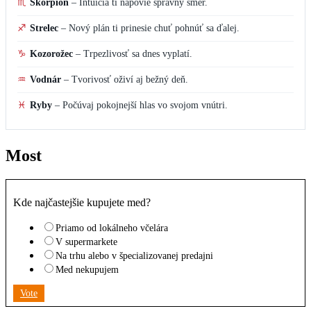
♏
Škorpión
–
Intuícia ti napovie správny smer.
♐
Strelec
–
Nový plán ti prinesie chuť pohnúť sa ďalej.
♑
Kozorožec
–
Trpezlivosť sa dnes vyplatí.
♒
Vodnár
–
Tvorivosť oživí aj bežný deň.
♓
Ryby
–
Počúvaj pokojnejší hlas vo svojom vnútri.
Most
Kde najčastejšie kupujete med?
Priamo od lokálneho včelára
V supermarkete
Na trhu alebo v špecializovanej predajni
Med nekupujem
Vote