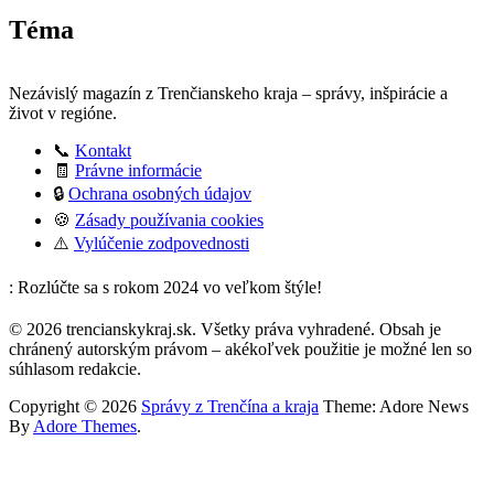
Téma
Nezávislý magazín z Trenčianskeho kraja – správy, inšpirácie a
život v regióne.
📞
Kontakt
🧾
Právne informácie
🔒
Ochrana osobných údajov
🍪
Zásady používania cookies
⚠️
Vylúčenie zodpovednosti
: Rozlúčte sa s rokom 2024 vo veľkom štýle!
© 2026 trencianskykraj.sk. Všetky práva vyhradené. Obsah je
chránený autorským právom – akékoľvek použitie je možné len so
súhlasom redakcie.
Copyright © 2026
Správy z Trenčína a kraja
Theme: Adore News
By
Adore Themes
.