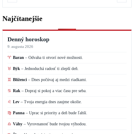
Najčítanejšie
Denný horoskop
9. augusta 2026
♈
Baran
–
Odvaha ti otvorí nové možnosti.
♉
Býk
–
Jednoduchá radosť ti zlepší deň.
♊
Blíženci
–
Dnes počúvaj aj medzi riadkami.
♋
Rak
–
Dopraj si pokoj a viac času pre seba.
♌
Lev
–
Tvoja energia dnes zaujme okolie.
♍
Panna
–
Uprac si priority a deň bude ľahší.
♎
Váhy
–
Vyrovnanosť bude tvojou výhodou.