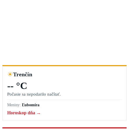
☀
Trenčín
-- °C
Počasie sa nepodarilo načítať.
Meniny:
Ľubomíra
Horoskop dňa →