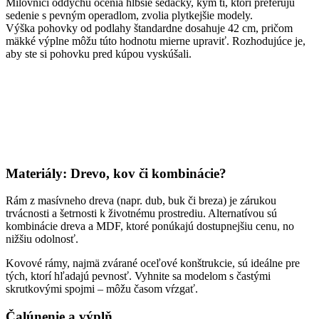
Milovníci oddychu ocenia hlbšie sedačky, kým tí, ktorí preferujú
sedenie s pevným operadlom, zvolia plytkejšie modely.
Výška pohovky od podlahy štandardne dosahuje 42 cm, pričom
mäkké výplne môžu túto hodnotu mierne upraviť. Rozhodujúce je,
aby ste si pohovku pred kúpou vyskúšali.
Materiály: Drevo, kov či kombinácie?
Rám z masívneho dreva (napr. dub, buk či breza) je zárukou
trvácnosti a šetrnosti k životnému prostrediu. Alternatívou sú
kombinácie dreva a MDF, ktoré ponúkajú dostupnejšiu cenu, no
nižšiu odolnosť.
Kovové rámy, najmä zvárané oceľové konštrukcie, sú ideálne pre
tých, ktorí hľadajú pevnosť. Vyhnite sa modelom s častými
skrutkovými spojmi – môžu časom vŕzgať.
Čalúnenie a výplň