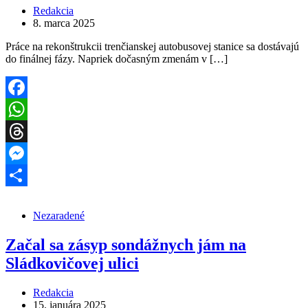
Redakcia
8. marca 2025
Práce na rekonštrukcii trenčianskej autobusovej stanice sa dostávajú
do finálnej fázy. Napriek dočasným zmenám v […]
Facebook
WhatsApp
Threads
Messenger
Share
Nezaradené
Začal sa zásyp sondážnych jám na
Sládkovičovej ulici
Redakcia
15. januára 2025