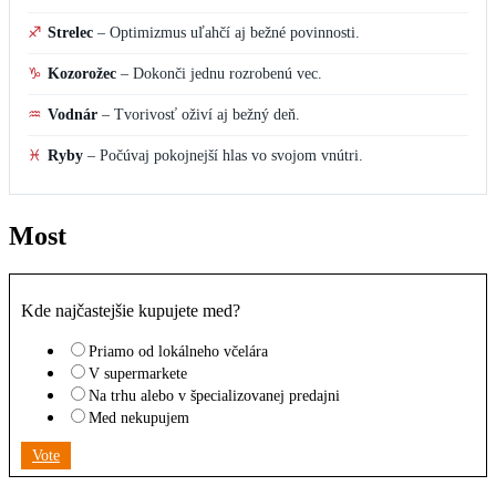
♐
Strelec
–
Optimizmus uľahčí aj bežné povinnosti.
♑
Kozorožec
–
Dokonči jednu rozrobenú vec.
♒
Vodnár
–
Tvorivosť oživí aj bežný deň.
♓
Ryby
–
Počúvaj pokojnejší hlas vo svojom vnútri.
Most
Kde najčastejšie kupujete med?
Priamo od lokálneho včelára
V supermarkete
Na trhu alebo v špecializovanej predajni
Med nekupujem
Vote