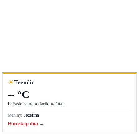
☀
Trenčín
-- °C
Počasie sa nepodarilo načítať.
Meniny:
Jozefína
Horoskop dňa →