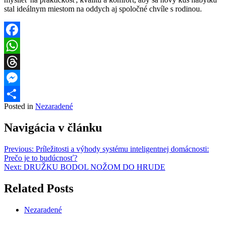
stal ideálnym miestom na oddych aj spoločné chvíle s rodinou.
Facebook
WhatsApp
Threads
Messenger
Posted in
Nezaradené
Share
Navigácia v článku
Previous:
Príležitosti a výhody systému inteligentnej domácnosti:
Prečo je to budúcnosť?
Next:
DRUŽKU BODOL NOŽOM DO HRUDE
Related Posts
Nezaradené