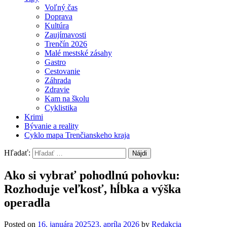
Voľný čas
Doprava
Kultúra
Zaujímavosti
Trenčín 2026
Malé mestské zásahy
Gastro
Cestovanie
Záhrada
Zdravie
Kam na školu
Cyklistika
Krimi
Bývanie a reality
Cyklo mapa Trenčianskeho kraja
Hľadať:
Ako si vybrať pohodlnú pohovku:
Rozhoduje veľkosť, hĺbka a výška
operadla
Posted on
16. januára 2025
23. apríla 2026
by
Redakcia