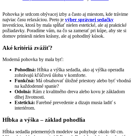
Pohovka je srdcom obývacej izby a často aj miestom, kde trávime
najviac času relaxáciou. Preto je
výber správnej sedačky
investíciou, ktorá by mala spĺňať nielen estetické, ale aj praktické
požiadavky. Poradíme vám, na čo sa zamerať pri kúpe, aby ste si
domov priniesli nielen krásny, ale aj pohodlný kúsok.
Aké kritériá zvážiť?
Moderná pohovka by mala byť:
Pohodlná:
Hĺbka a výška sedadla, ako aj výška operadla
zohrávajú kľúčovú úlohu v komforte.
Funkčná:
Má obsahovať úložné priestory alebo byť vhodná
na každodenné spanie?
Odolná:
Rám z kvalitného dreva alebo kovu je základom
dlhej životnosti.
Estetická:
Farebné prevedenie a dizajn musia ladiť s
interiérom.
Hĺbka a výška – základ pohodlia
Hĺbka sedadla priemerných modelov sa pohybuje okolo 60 cm.