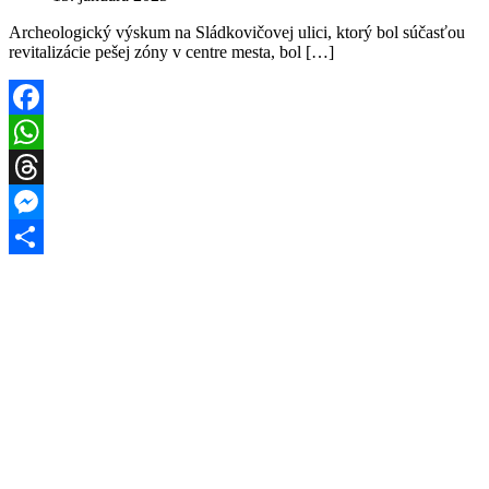
Archeologický výskum na Sládkovičovej ulici, ktorý bol súčasťou
revitalizácie pešej zóny v centre mesta, bol […]
Facebook
WhatsApp
Threads
Messenger
Share