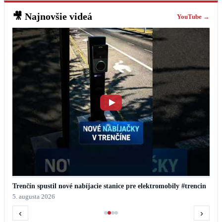
🎥
Najnovšie videá
YouTube →
Trenčín spustil nové nabíjacie stanice pre elektromobily #trencin
5. augusta 2026
‹
›