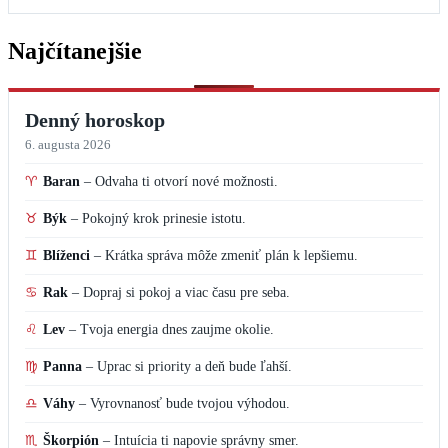
Najčítanejšie
Denný horoskop
6. augusta 2026
♈
Baran
–
Odvaha ti otvorí nové možnosti.
♉
Býk
–
Pokojný krok prinesie istotu.
♊
Blíženci
–
Krátka správa môže zmeniť plán k lepšiemu.
♋
Rak
–
Dopraj si pokoj a viac času pre seba.
♌
Lev
–
Tvoja energia dnes zaujme okolie.
♍
Panna
–
Uprac si priority a deň bude ľahší.
♎
Váhy
–
Vyrovnanosť bude tvojou výhodou.
♏
Škorpión
–
Intuícia ti napovie správny smer.