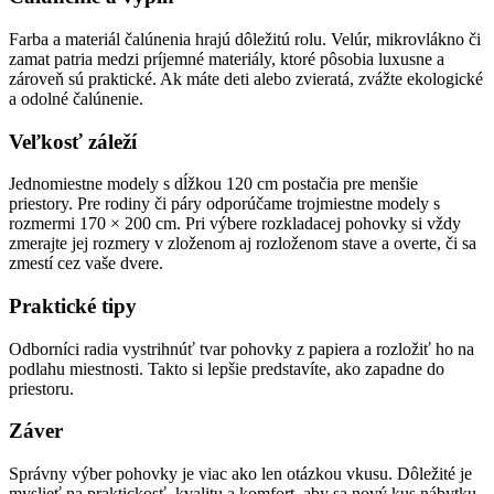
Farba a materiál čalúnenia hrajú dôležitú rolu. Velúr, mikrovlákno či
zamat patria medzi príjemné materiály, ktoré pôsobia luxusne a
zároveň sú praktické. Ak máte deti alebo zvieratá, zvážte ekologické
a odolné čalúnenie.
Veľkosť záleží
Jednomiestne modely s dĺžkou 120 cm postačia pre menšie
priestory. Pre rodiny či páry odporúčame trojmiestne modely s
rozmermi 170 × 200 cm. Pri výbere rozkladacej pohovky si vždy
zmerajte jej rozmery v zloženom aj rozloženom stave a overte, či sa
zmestí cez vaše dvere.
Praktické tipy
Odborníci radia vystrihnúť tvar pohovky z papiera a rozložiť ho na
podlahu miestnosti. Takto si lepšie predstavíte, ako zapadne do
priestoru.
Záver
Správny výber pohovky je viac ako len otázkou vkusu. Dôležité je
myslieť na praktickosť, kvalitu a komfort, aby sa nový kus nábytku