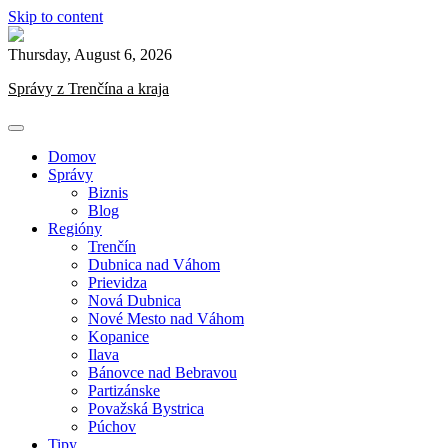
Skip to content
Thursday, August 6, 2026
Správy z Trenčína a kraja
Domov
Správy
Biznis
Blog
Regióny
Trenčín
Dubnica nad Váhom
Prievidza
Nová Dubnica
Nové Mesto nad Váhom
Kopanice
Ilava
Bánovce nad Bebravou
Partizánske
Považská Bystrica
Púchov
Tipy