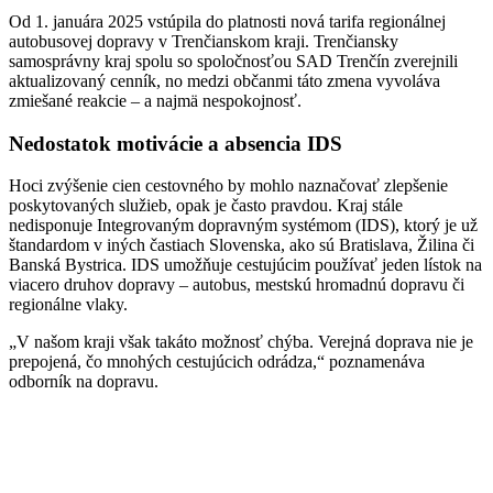
Od 1. januára 2025 vstúpila do platnosti nová tarifa regionálnej
autobusovej dopravy v Trenčianskom kraji. Trenčiansky
samosprávny kraj spolu so spoločnosťou SAD Trenčín zverejnili
aktualizovaný cenník, no medzi občanmi táto zmena vyvoláva
zmiešané reakcie – a najmä nespokojnosť.
Nedostatok motivácie a absencia IDS
Hoci zvýšenie cien cestovného by mohlo naznačovať zlepšenie
poskytovaných služieb, opak je často pravdou. Kraj stále
nedisponuje Integrovaným dopravným systémom (IDS), ktorý je už
štandardom v iných častiach Slovenska, ako sú Bratislava, Žilina či
Banská Bystrica. IDS umožňuje cestujúcim používať jeden lístok na
viacero druhov dopravy – autobus, mestskú hromadnú dopravu či
regionálne vlaky.
„V našom kraji však takáto možnosť chýba. Verejná doprava nie je
prepojená, čo mnohých cestujúcich odrádza,“ poznamenáva
odborník na dopravu.