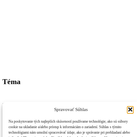
Téma
Nezávislý magazín z Trenčianskeho kraja – správy, inšpirácie a
Spravovať Súhlas
život v regióne.
📞
Kontakt
Na poskytovanie tých najlepších skúseností používame technológie, ako sú súbory
🧾
Právne informácie
cookie na ukladanie a/alebo prístup k informáciám o zariadení. Súhlas s týmito
🔒
Ochrana osobných údajov
technológiami nám umožní spracovávať údaje, ako je správanie pri prehliadaní alebo