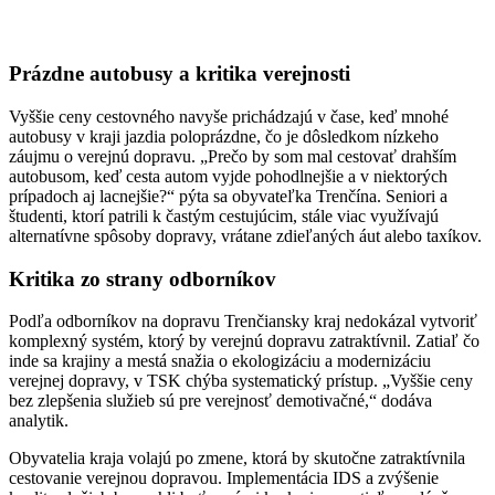
Prázdne autobusy a kritika verejnosti
Vyššie ceny cestovného navyše prichádzajú v čase, keď mnohé
autobusy v kraji jazdia poloprázdne, čo je dôsledkom nízkeho
záujmu o verejnú dopravu. „Prečo by som mal cestovať drahším
autobusom, keď cesta autom vyjde pohodlnejšie a v niektorých
prípadoch aj lacnejšie?“ pýta sa obyvateľka Trenčína. Seniori a
študenti, ktorí patrili k častým cestujúcim, stále viac využívajú
alternatívne spôsoby dopravy, vrátane zdieľaných áut alebo taxíkov.
Kritika zo strany odborníkov
Podľa odborníkov na dopravu Trenčiansky kraj nedokázal vytvoriť
komplexný systém, ktorý by verejnú dopravu zatraktívnil. Zatiaľ čo
inde sa krajiny a mestá snažia o ekologizáciu a modernizáciu
verejnej dopravy, v TSK chýba systematický prístup. „Vyššie ceny
bez zlepšenia služieb sú pre verejnosť demotivačné,“ dodáva
analytik.
Obyvatelia kraja volajú po zmene, ktorá by skutočne zatraktívnila
cestovanie verejnou dopravou. Implementácia IDS a zvýšenie