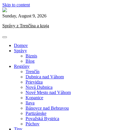
Skip to content
Sunday, August 9, 2026
Správy z Trenčína a kraja
Domov
Správy
Biznis
Blog
Regióny
Trenčín
Dubnica nad Váhom
Prievidza
Nová Dubnica
Nové Mesto nad Váhom
Kopanice
Ilava
Bánovce nad Bebravou
Partizánske
Považská Bystrica
Púchov
Tipy