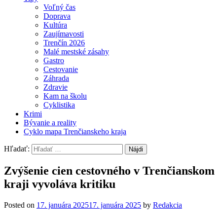
Voľný čas
Doprava
Kultúra
Zaujímavosti
Trenčín 2026
Malé mestské zásahy
Gastro
Cestovanie
Záhrada
Zdravie
Kam na školu
Cyklistika
Krimi
Bývanie a reality
Cyklo mapa Trenčianskeho kraja
Hľadať:
Zvýšenie cien cestovného v Trenčianskom
kraji vyvoláva kritiku
Posted on
17. januára 2025
17. januára 2025
by
Redakcia