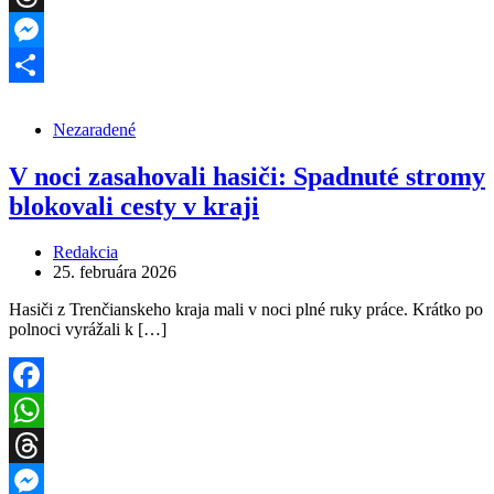
Threads
Messenger
Share
Nezaradené
V noci zasahovali hasiči: Spadnuté stromy
blokovali cesty v kraji
Redakcia
25. februára 2026
Hasiči z Trenčianskeho kraja mali v noci plné ruky práce. Krátko po
polnoci vyrážali k […]
Facebook
WhatsApp
Threads