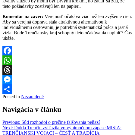
kvality služieb by mohli byť prvými krokmi, no zatiaľ sa zdá, že
tieto požiadavky zostávajú len na papieri.
Komentár na záver:
Verejnosť očakáva viac než len zvýšenie cien.
Aby sa verejná doprava stala atraktívnou alternatívou k
individuálnemu cestovaniu, je potrebná systematická práca a jasná
vízia. Bude Trenčiansky kraj schopný tieto očakávania naplniť? Čas
ukáže.
Facebook
WhatsApp
Threads
Messenger
Posted in
Nezaradené
Share
Navigácia v článku
Previous:
Súd rozhodol o prečine falšovania peňazí
Next:
Dukla Trenčín zvíťazila vo výnimočnom zápase MISIA:
TRENČIANSKI VOJACI – ČESŤ A TRADÍCIA