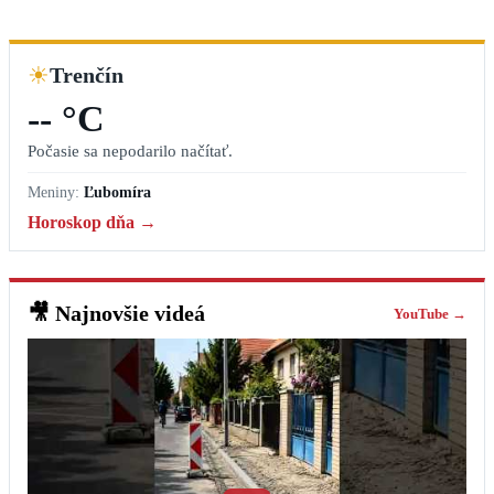
☀
Trenčín
-- °C
Počasie sa nepodarilo načítať.
Meniny:
Ľubomíra
Horoskop dňa →
🎥
Najnovšie videá
YouTube →