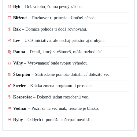
♉
Býk
–
Drž sa toho, čo má pevný základ.
♊
Blíženci
–
Rozhovor ti prinesie užitočný nápad.
♋
Rak
–
Domáca pohoda ti dodá rovnováhu.
♌
Lev
–
Ukáž iniciatívu, ale nechaj priestor aj druhým.
♍
Panna
–
Detail, ktorý si všimneš, môže rozhodnúť.
♎
Váhy
–
Vyrovnanosť bude tvojou výhodou.
♏
Škorpión
–
Sústredenie pomôže dotiahnuť dôležitú vec.
♐
Strelec
–
Krátka zmena programu ti prospeje.
♑
Kozorožec
–
Dokonči jednu rozrobenú vec.
♒
Vodnár
–
Pozri sa na vec inak, riešenie je blízko.
♓
Ryby
–
Oddych ti pomôže načerpať novú silu.