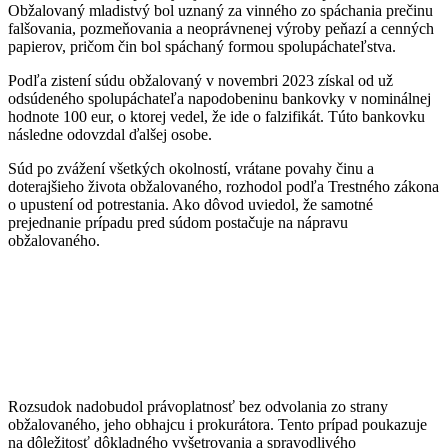
Obžalovaný mladistvý bol uznaný za vinného zo spáchania prečinu
falšovania, pozmeňovania a neoprávnenej výroby peňazí a cenných
papierov, pričom čin bol spáchaný formou spolupáchateľstva.
Podľa zistení súdu obžalovaný v novembri 2023 získal od už
odsúdeného spolupáchateľa napodobeninu bankovky v nominálnej
hodnote 100 eur, o ktorej vedel, že ide o falzifikát. Túto bankovku
následne odovzdal ďalšej osobe.
Súd po zvážení všetkých okolností, vrátane povahy činu a
doterajšieho života obžalovaného, rozhodol podľa Trestného zákona
o upustení od potrestania. Ako dôvod uviedol, že samotné
prejednanie prípadu pred súdom postačuje na nápravu
obžalovaného.
Rozsudok nadobudol právoplatnosť bez odvolania zo strany
obžalovaného, jeho obhajcu i prokurátora. Tento prípad poukazuje
na dôležitosť dôkladného vyšetrovania a spravodlivého