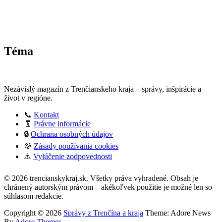
Téma
Nezávislý magazín z Trenčianskeho kraja – správy, inšpirácie a
život v regióne.
📞
Kontakt
🧾
Právne informácie
🔒
Ochrana osobných údajov
🍪
Zásady používania cookies
⚠️
Vylúčenie zodpovednosti
:
© 2026 trencianskykraj.sk. Všetky práva vyhradené. Obsah je
Súd
chránený autorským právom – akékoľvek použitie je možné len so
rozhodol
súhlasom redakcie.
o
prečine
Copyright © 2026
Správy z Trenčína a kraja
Theme: Adore News
falšovania
By
Adore Themes
.