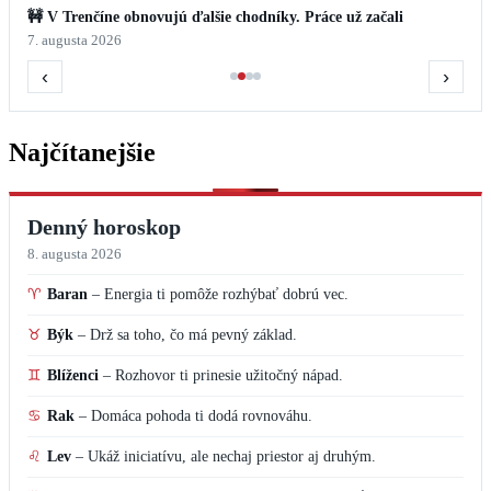
🚧 V Trenčíne obnovujú ďalšie chodníky. Práce už začali
7. augusta 2026
‹
›
Najčítanejšie
Denný horoskop
8. augusta 2026
♈
Baran
–
Energia ti pomôže rozhýbať dobrú vec.
♉
Býk
–
Drž sa toho, čo má pevný základ.
♊
Blíženci
–
Rozhovor ti prinesie užitočný nápad.
♋
Rak
–
Domáca pohoda ti dodá rovnováhu.
♌
Lev
–
Ukáž iniciatívu, ale nechaj priestor aj druhým.