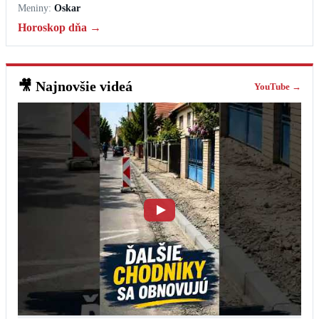
Meniny:
Oskar
Horoskop dňa →
🎥
Najnovšie videá
YouTube →