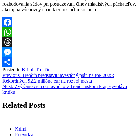
rozhodovania súdov pri posudzovaní činov mladistvých páchateľov,
ako aj na výchovný charakter trestného konania.
Facebook
WhatsApp
Threads
Messenger
Posted in
Krimi
,
Trenčín
Share
Navigácia
Previous:
Trenčín predstavil investičný plán na rok 2025:
Rekordných 92,2 milióna eur na rozvoj mesta
v
Next:
Zvýšenie cien cestovného v Trenčianskom kraji vyvoláva
článku
kritiku
Related Posts
Krimi
Prievidza