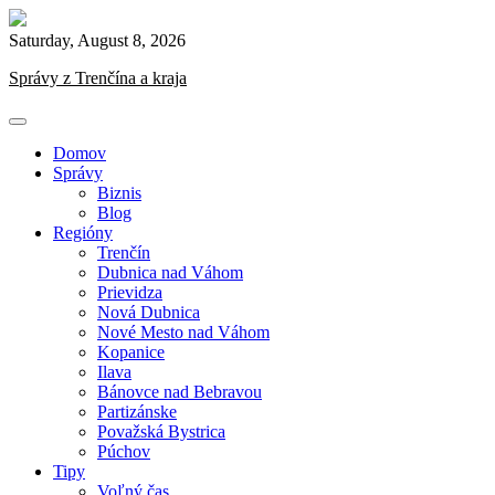
Skip
to
Saturday, August 8, 2026
content
Správy z Trenčína a kraja
Domov
Správy
Biznis
Blog
Regióny
Trenčín
Dubnica nad Váhom
Prievidza
Nová Dubnica
Nové Mesto nad Váhom
Kopanice
Ilava
Bánovce nad Bebravou
Partizánske
Považská Bystrica
Púchov
Tipy
Voľný čas