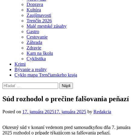
Doprava
Kultúra
Zaujímavosti
Trenčín 2026
Malé mestské zásahy
Gastro
Cestovanie
Záhrada
Zdravie
Kam na školu
Cyklistika
Krimi
Bývanie a reality
Cyklo mapa Trenčianskeho kraja
Hľadať:
Súd rozhodol o prečine falšovania peňazí
Posted on
17. januára 2025
17. januára 2025
by
Redakcia
Okresný súd v konaní vedenom pred samosudkyňou dňa 7. januára
2025 rozhodol o prípade týkajúcom sa falšovania peňazí.