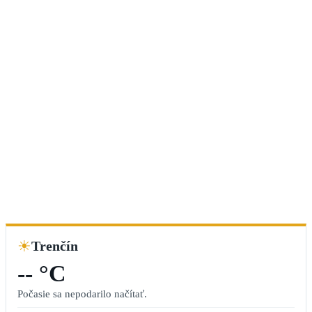
☀
Trenčín
-- °C
Počasie sa nepodarilo načítať.