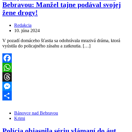
Bebravou: Manžel tajne podával svojej
žene drogy!
Redakcia
10. júna 2024
V pozadí domáceho šťastia sa odohrávala mrazivá dráma, ktorá
vyústila do policajného zásahu a zatknutia. […]
Facebook
WhatsApp
Threads
Messenger
Share
Bánovce nad Bebravou
Krimi
Polícia objasnila sériu vlámaní do áut.