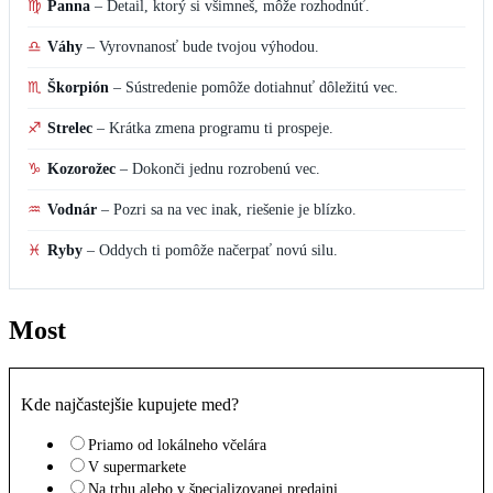
♍
Panna
–
Detail, ktorý si všimneš, môže rozhodnúť.
♎
Váhy
–
Vyrovnanosť bude tvojou výhodou.
♏
Škorpión
–
Sústredenie pomôže dotiahnuť dôležitú vec.
♐
Strelec
–
Krátka zmena programu ti prospeje.
♑
Kozorožec
–
Dokonči jednu rozrobenú vec.
♒
Vodnár
–
Pozri sa na vec inak, riešenie je blízko.
♓
Ryby
–
Oddych ti pomôže načerpať novú silu.
Most
Kde najčastejšie kupujete med?
Priamo od lokálneho včelára
V supermarkete
Na trhu alebo v špecializovanej predajni