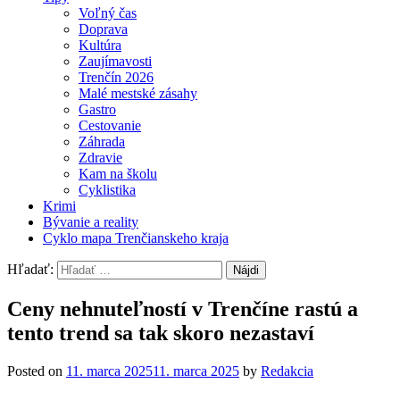
Voľný čas
Doprava
Kultúra
Zaujímavosti
Trenčín 2026
Malé mestské zásahy
Gastro
Cestovanie
Záhrada
Zdravie
Kam na školu
Cyklistika
Krimi
Bývanie a reality
Cyklo mapa Trenčianskeho kraja
Hľadať:
Ceny nehnuteľností v Trenčíne rastú a
tento trend sa tak skoro nezastaví
Posted on
11. marca 2025
11. marca 2025
by
Redakcia