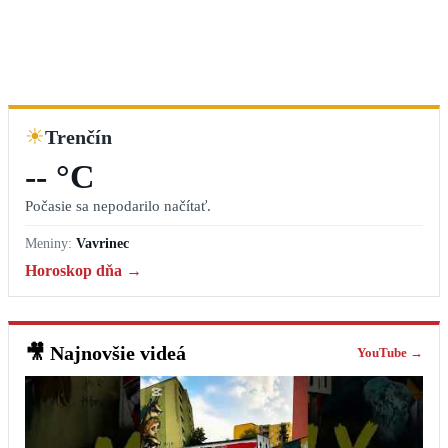
☀
Trenčín
-- °C
Počasie sa nepodarilo načítať.
Meniny:
Vavrinec
Horoskop dňa →
🎥
Najnovšie videá
YouTube →