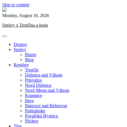
Skip to content
Monday, August 10, 2026
Správy z Trenčína a kraja
Domov
Správy
Biznis
Blog
Regióny
Trenčín
Dubnica nad Váhom
Prievidza
Nová Dubnica
Nové Mesto nad Váhom
Kopanice
Ilava
Bánovce nad Bebravou
Partizánske
Považská Bystrica
Púchov
Tipy