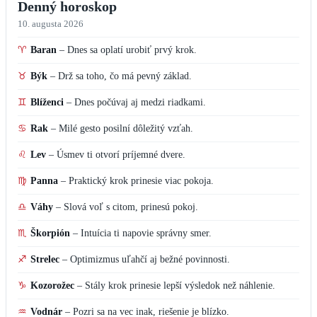
Denný horoskop
10. augusta 2026
♈
Baran
–
Dnes sa oplatí urobiť prvý krok.
♉
Býk
–
Drž sa toho, čo má pevný základ.
♊
Blíženci
–
Dnes počúvaj aj medzi riadkami.
♋
Rak
–
Milé gesto posilní dôležitý vzťah.
♌
Lev
–
Úsmev ti otvorí príjemné dvere.
♍
Panna
–
Praktický krok prinesie viac pokoja.
♎
Váhy
–
Slová voľ s citom, prinesú pokoj.
♏
Škorpión
–
Intuícia ti napovie správny smer.
♐
Strelec
–
Optimizmus uľahčí aj bežné povinnosti.
♑
Kozorožec
–
Stály krok prinesie lepší výsledok než náhlenie.
♒
Vodnár
–
Pozri sa na vec inak, riešenie je blízko.