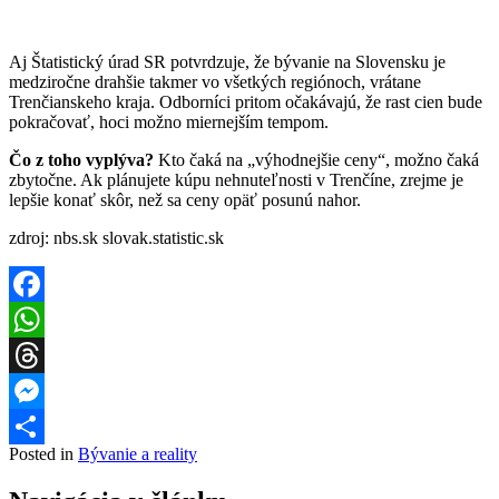
Aj Štatistický úrad SR potvrdzuje, že bývanie na Slovensku je
medziročne drahšie takmer vo všetkých regiónoch, vrátane
Trenčianskeho kraja. Odborníci pritom očakávajú, že rast cien bude
pokračovať, hoci možno miernejším tempom.
Čo z toho vyplýva?
Kto čaká na „výhodnejšie ceny“, možno čaká
zbytočne. Ak plánujete kúpu nehnuteľnosti v Trenčíne, zrejme je
lepšie konať skôr, než sa ceny opäť posunú nahor.
zdroj: nbs.sk slovak.statistic.sk
Facebook
WhatsApp
Threads
Messenger
Posted in
Bývanie a reality
Share