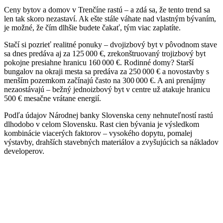
Ceny bytov a domov v Trenčíne rastú – a zdá sa, že tento trend sa
len tak skoro nezastaví. Ak ešte stále váhate nad vlastným bývaním,
je možné, že čím dlhšie budete čakať, tým viac zaplatíte.
Stačí si pozrieť realitné ponuky – dvojizbový byt v pôvodnom stave
sa dnes predáva aj za 125 000 €, zrekonštruovaný trojizbový byt
pokojne presiahne hranicu 160 000 €. Rodinné domy? Starší
bungalov na okraji mesta sa predáva za 250 000 € a novostavby s
menším pozemkom začínajú často na 300 000 €. A ani prenájmy
nezaostávajú – bežný jednoizbový byt v centre už atakuje hranicu
500 € mesačne vrátane energií.
Podľa údajov Národnej banky Slovenska ceny nehnuteľností rastú
dlhodobo v celom Slovensku. Rast cien bývania je výsledkom
kombinácie viacerých faktorov – vysokého dopytu, pomalej
výstavby, drahších stavebných materiálov a zvyšujúcich sa nákladov
developerov.