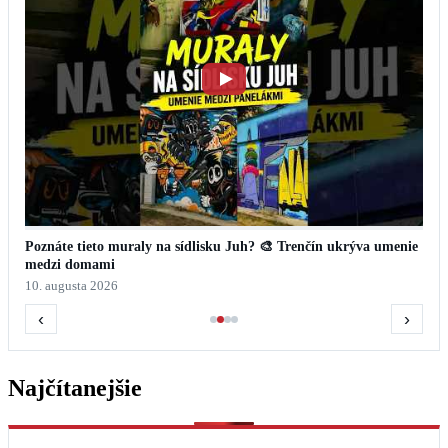
Poznáte tieto muraly na sídlisku Juh? 🎨 Trenčín ukrýva umenie
medzi domami
10. augusta 2026
‹
›
Najčítanejšie