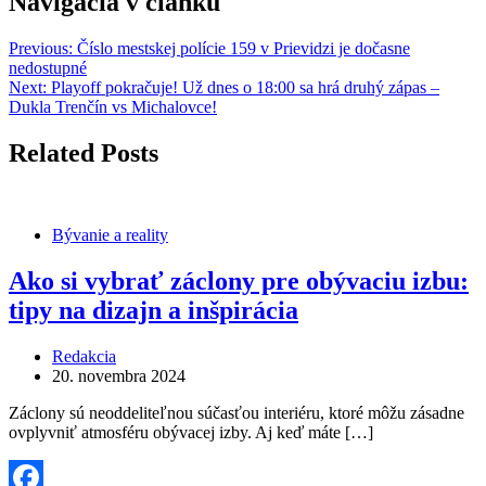
Navigácia v článku
Previous:
Číslo mestskej polície 159 v Prievidzi je dočasne
nedostupné
Next:
Playoff pokračuje! Už dnes o 18:00 sa hrá druhý zápas –
Dukla Trenčín vs Michalovce!
Related Posts
Bývanie a reality
Ako si vybrať záclony pre obývaciu izbu:
tipy na dizajn a inšpirácia
Redakcia
20. novembra 2024
Záclony sú neoddeliteľnou súčasťou interiéru, ktoré môžu zásadne
ovplyvniť atmosféru obývacej izby. Aj keď máte […]