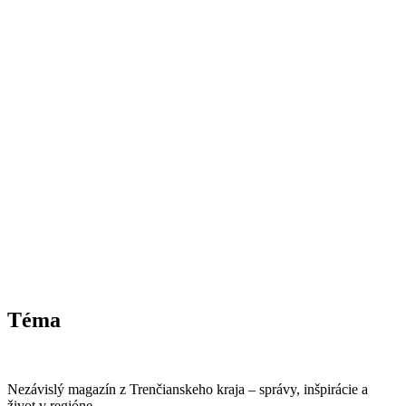
Téma
Nezávislý magazín z Trenčianskeho kraja – správy, inšpirácie a
život v regióne.