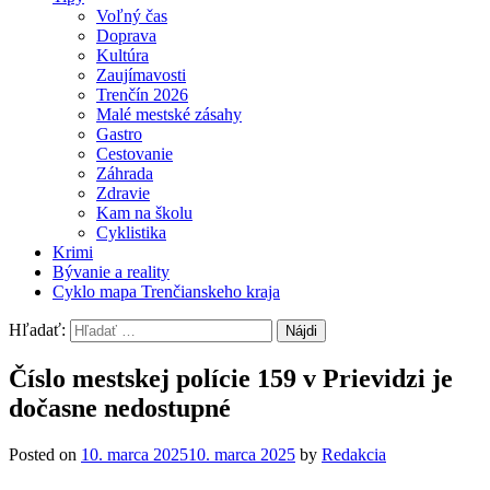
Voľný čas
Doprava
Kultúra
Zaujímavosti
Trenčín 2026
Malé mestské zásahy
Gastro
Cestovanie
Záhrada
Zdravie
Kam na školu
Cyklistika
Krimi
Bývanie a reality
Cyklo mapa Trenčianskeho kraja
Hľadať:
Číslo mestskej polície 159 v Prievidzi je
dočasne nedostupné
Posted on
10. marca 2025
10. marca 2025
by
Redakcia