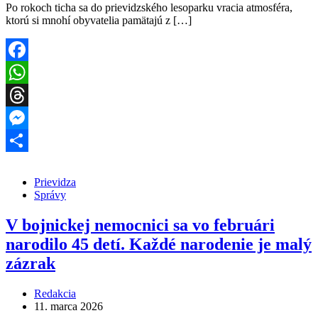
Po rokoch ticha sa do prievidzského lesoparku vracia atmosféra,
ktorú si mnohí obyvatelia pamätajú z […]
Facebook
WhatsApp
Threads
Messenger
Share
Prievidza
Správy
V bojnickej nemocnici sa vo februári
narodilo 45 detí. Každé narodenie je malý
zázrak
Redakcia
11. marca 2026