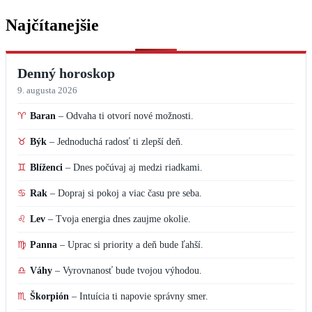
Najčítanejšie
Denný horoskop
9. augusta 2026
♈
Baran
–
Odvaha ti otvorí nové možnosti.
♉
Býk
–
Jednoduchá radosť ti zlepší deň.
♊
Blíženci
–
Dnes počúvaj aj medzi riadkami.
♋
Rak
–
Dopraj si pokoj a viac času pre seba.
♌
Lev
–
Tvoja energia dnes zaujme okolie.
♍
Panna
–
Uprac si priority a deň bude ľahší.
♎
Váhy
–
Vyrovnanosť bude tvojou výhodou.
♏
Škorpión
–
Intuícia ti napovie správny smer.