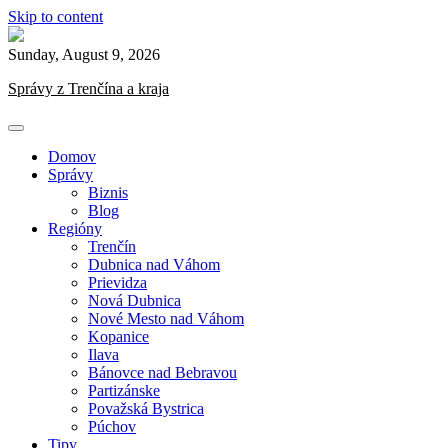
Skip to content
Sunday, August 9, 2026
Správy z Trenčína a kraja
Domov
Správy
Biznis
Blog
Regióny
Trenčín
Dubnica nad Váhom
Prievidza
Nová Dubnica
Nové Mesto nad Váhom
Kopanice
Ilava
Bánovce nad Bebravou
Partizánske
Považská Bystrica
Púchov
Tipy