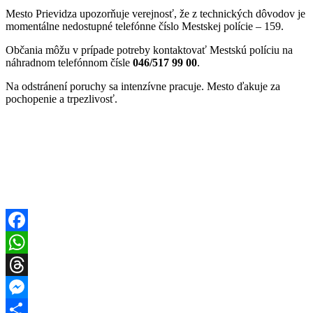
Mesto Prievidza upozorňuje verejnosť, že z technických dôvodov je
momentálne nedostupné telefónne číslo Mestskej polície – 159.
Občania môžu v prípade potreby kontaktovať Mestskú políciu na
náhradnom telefónnom čísle
046/517 99 00
.
Na odstránení poruchy sa intenzívne pracuje. Mesto ďakuje za
pochopenie a trpezlivosť.
Facebook
WhatsApp
Threads
Messenger