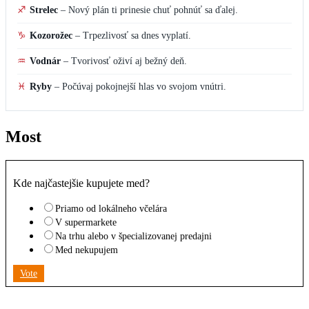
♐
Strelec
–
Nový plán ti prinesie chuť pohnúť sa ďalej.
♑
Kozorožec
–
Trpezlivosť sa dnes vyplatí.
♒
Vodnár
–
Tvorivosť oživí aj bežný deň.
♓
Ryby
–
Počúvaj pokojnejší hlas vo svojom vnútri.
Most
Kde najčastejšie kupujete med?
Priamo od lokálneho včelára
V supermarkete
Na trhu alebo v špecializovanej predajni
Med nekupujem
Vote