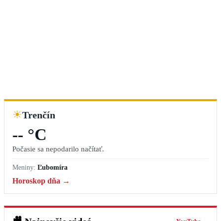
☀
Trenčín
-- °C
Počasie sa nepodarilo načítať.
Meniny:
Ľubomíra
Horoskop dňa →