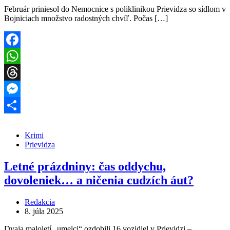
Február priniesol do Nemocnice s poliklinikou Prievidza so sídlom v
Bojniciach množstvo radostných chvíľ. Počas […]
Facebook
WhatsApp
Threads
Messenger
Share
Krimi
Prievidza
Letné prázdniny: čas oddychu,
dovoleniek… a ničenia cudzích áut?
Redakcia
8. júla 2025
Dvaja maloletí „umelci“ ozdobili 16 vozidiel v Prievidzi –