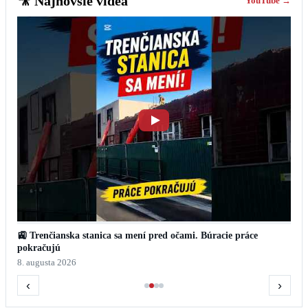
🎥
Najnovšie videá
YouTube →
🚉 Trenčianska stanica sa mení pred očami. Búracie práce
pokračujú
8. augusta 2026
‹
›