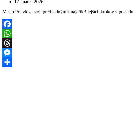
17. marca 2026
Mesto Prievidza stojí pred jedným z najdôležitejších krokov v posle
Facebook
WhatsApp
Threads
Messenger
Share