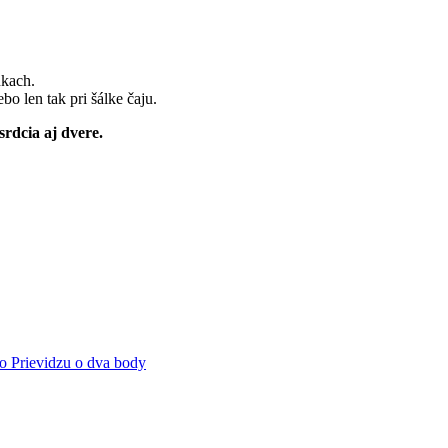
nkach.
bo len tak pri šálke čaju.
srdcia aj dvere.
ievidzu o dva body