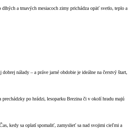
o dlhých a tmavých mesiacoch zimy prichádza opäť svetlo, teplo a
 dobrej nálady – a práve jarné obdobie je ideálne na čerstvý štart,
a prechádzky po hrádzi, lesoparku Brezina či v okolí hradu majú
Čas, kedy sa oplatí spomaliť, zamyslieť sa nad svojimi cieľmi a