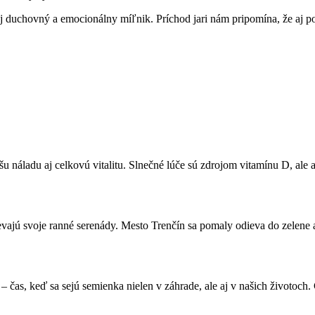
aj duchovný a emocionálny míľnik. Príchod jari nám pripomína, že aj p
 náladu aj celkovú vitalitu. Slnečné lúče sú zdrojom vitamínu D, ale aj
ievajú svoje ranné serenády. Mesto Trenčín sa pomaly odieva do zelene 
čas, keď sa sejú semienka nielen v záhrade, ale aj v našich životoch. 