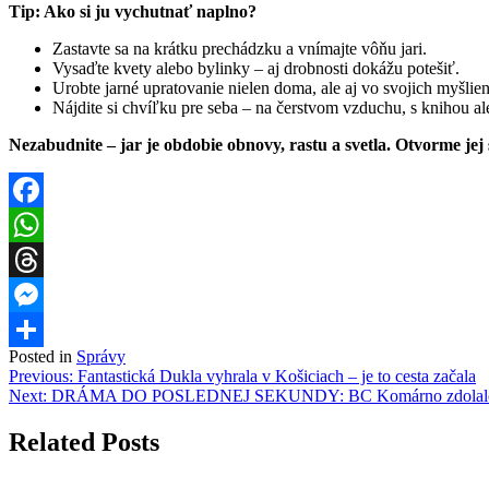
Tip: Ako si ju vychutnať naplno?
Zastavte sa na krátku prechádzku a vnímajte vôňu jari.
Vysaďte kvety alebo bylinky – aj drobnosti dokážu potešiť.
Urobte jarné upratovanie nielen doma, ale aj vo svojich myšlie
Nájdite si chvíľku pre seba – na čerstvom vzduchu, s knihou ale
Nezabudnite – jar je obdobie obnovy, rastu a svetla. Otvorme jej 
Facebook
WhatsApp
Threads
Messenger
Posted in
Správy
Share
Navigácia
Previous:
Fantastická Dukla vyhrala v Košiciach – je to cesta začala
Next:
DRÁMA DO POSLEDNEJ SEKUNDY: BC Komárno zdolalo Pr
v
článku
Related Posts