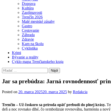
Doprava
Kultúra
Zaujímavosti
Trenčín 2026
Malé mestské zásahy
Gastro
Cestovanie
Záhrada
Zdravie
Kam na školu
Cyklistika
Krimi
Bývanie a reality
Cyklo mapa Trenčianskeho kraja
Hľadať:
Jar sa prebúdza: Jarná rovnodennosť prine
Posted on
20. marca 2025
20. marca 2025
by
Redakcia
Trenčín – Už čoskoro sa príroda opäť prebudí do plnej krásy.
Ten
deň a noc rovnako dlhé, čo symbolizuje rovnováhu, harmóniu a nový 