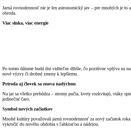
Jarná rovnodennosť nie je len astronomický jav – pre mnohých je to 
obroda.
Viac slnka, viac energie
Po tomto dátume budú dni viditeľne dlhšie, čo pozitívne vplýva na našu
nové výzvy či drobné zmeny k lepšiemu.
Príroda aj človek sa znova nadýchnu
Na jar sa všetko prebúdza – stromy pučia, kvety rozkvitajú, vtáky sp
jedinečné čaro.
Symbol nových začiatkov
Mnohé kultúry považovali jarnú rovnodennosť za nový začiatok roka – 
vykročiť do nového obdobia s ľahkosťou a nádejou.