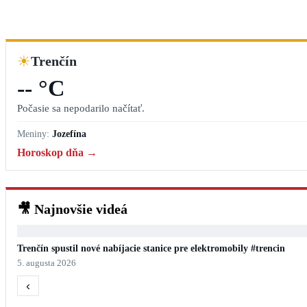
☀
Trenčín
-- °C
Počasie sa nepodarilo načítať.
Meniny:
Jozefína
Horoskop dňa →
🎥
Najnovšie videá